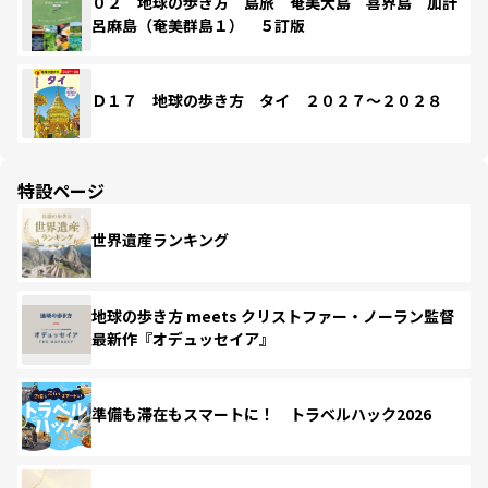
０２ 地球の歩き方 島旅 奄美大島 喜界島 加計
呂麻島（奄美群島１） ５訂版
Ｄ１７ 地球の歩き方 タイ ２０２７～２０２８
特設ページ
世界遺産ランキング
地球の歩き方 meets クリストファー・ノーラン監督
最新作『オデュッセイア』
準備も滞在もスマートに！ トラベルハック2026