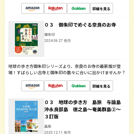
詳細を見る
０３ 御朱印でめぐる奈良のお寺
御朱印
2024.06.27 発売
地球の歩き方御朱印シリーズより、奈良のお寺の最新版が登
場！すばらしい古寺と御朱印の数々に合いに出かけませんか？
詳細を見る
０３ 地球の歩き方 島旅 与論島
沖永良部島 徳之島～奄美群島②～
３訂版
島旅
2025.12.11 発売