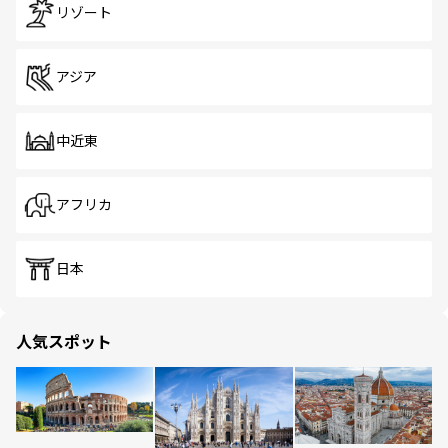
リゾート
アジア
中近東
アフリカ
日本
人気スポット