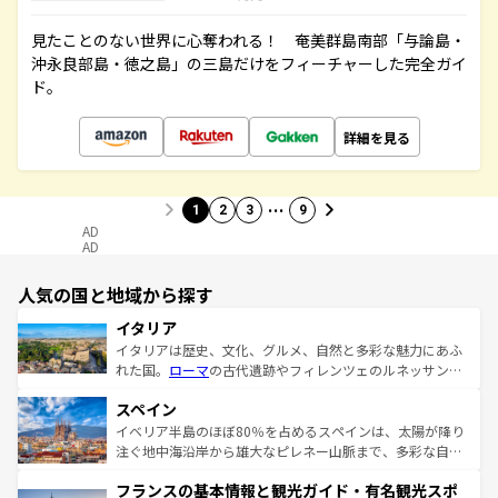
見たことのない世界に心奪われる！ 奄美群島南部「与論島・
沖永良部島・徳之島」の三島だけをフィーチャーした完全ガイ
ド。
詳細を見る
…
1
2
3
9
AD
AD
人気の国と地域から探す
イタリア
イタリアは歴史、文化、グルメ、自然と多彩な魅力にあふ
れた国。
ローマ
の古代遺跡やフィレンツェのルネッサンス
美術、ヴェネツィアの運河など、歴史あるスポットはもち
スペイン
ろん、トスカーナの美しい田園風景やアマルフィ海岸の絶
景など、自然景観も見逃せない。観光の合間には、本場の
イベリア半島のほぼ80％を占めるスペインは、太陽が降り
ピザやパスタなど、絶品のイタリア料理を堪能することも
注ぐ地中海沿岸から雄大なピレネー山脈まで、多彩な自然
できる。朝目覚めてから夜眠るまで、すべての瞬間を楽し
と文化が詰まったヨーロッパ屈指の旅行先だ。多様な地域
フランスの基本情報と観光ガイド・有名観光スポ
ませてくれるイタリアで、忘れられない旅をしてみよう！
文化が根付くこの国では、情熱的なフラメンコ、熱気あふ