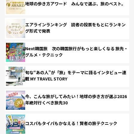
地球の歩き方アワード みんなで選ぶ、旅のベスト。
エアラインランキング 読者の投票をもとにランキン
グ形式で発表
Next韓国旅 次の韓国旅行がもっと楽しくなる 旅先・
グルメ・テクニック
旬な“あの人”が「旅」をテーマに語るインタビュー連
載 MY TRAVEL STORY
今、こんな旅がしてみたい！地球の歩き方が選ぶ2026
年絶対行くべき旅先30
コスパもタイパもかなえる！賢者の旅テクニック