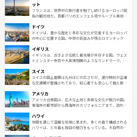
なお、新着のイタリア情報は
コンテンツ一覧
を参照してほ
れる闘牛、そして美味しいタパスが生活の一部となってい
ット
しい。
る。首都マドリードの洗練された雰囲気や、バルセロナの
フランスは、世界中の旅行者を魅了し続けるヨーロッパ屈
アートに溢れた街角から、地方では古代ローマ遺跡や中世
指の観光地だ。首都パリのエッフェル塔やルーブル美術館
の城塞都市、穏やかなビーチリゾートまで多彩な表情を見
といった象徴的なスポットから、田舎町の古風な美しさま
せる。地方によって風土や気候が異なるスペインはその個
ドイツ
で、幅広い魅力が詰まっている。華麗な宮殿、歴史的な大
性で訪れる人を魅了する。 なお、新着のスペイン情報は
コ
聖堂、美しいビーチ、そして豊かな自然が、訪れる者を心
ドイツは、豊かな歴史と多彩な文化が交差するヨーロッパ
ンテンツ一覧
を参照してほしい。
から魅了する。また、フランスは美食の国としても知ら
の中心に位置する国。中世の街並みが残るロマンチック街
れ、フランス料理はユネスコ無形文化遺産にも登録されて
道から、未来を先取りするようなモダンな都市まで多様な
イギリス
いる。シャンパンの発祥地であるランス、プロヴァンスの
顔を持つこの国は、どこを歩いても飽きることがない。ベ
香り高いラベンダー畑など、多彩な楽しみ方が可能だ。さ
ルリンの文化的活気、バイエルン州のアルプスの絶景、そ
イギリスは、古きよき伝統と最先端が共存する国。ウェス
らに、パリ以外の地域にも魅力が溢れており、どの街角に
してライン川沿いのワイン畑といった風景は必見。ビール
トミンスター寺院や大英博物館のようなランドマーク、歴
も豊かな歴史と文化が息づいている。パリ以外の個性あふ
とソーセージを味わいながら地元の人と過ごす楽しい時間
史ある大学都市、美しい丘陵地帯や牧歌的な風景など、エ
れる地方に足を運ぶとそれぞれで全く異なる文化を体験で
スイス
は、お酒好きな人にはぜひ体験してほしい。 なお、新着の
リアごとに異なる魅力がある。また、優雅なアフタヌーン
きるだろう。 なお、新着のフランス情報は
コンテンツ一覧
ドイツ情報は
コンテンツ一覧
を参照してほしい。
ティー、ビール好きにはたまらない英国パブ、サッカー観
スイスの国土面積は九州ほどの広さだが、運行時刻が正確
を参照してほしい。
戦など、本場だからこそできる体験も豊富。イギリスを旅
な交通網が整備されており、初心者でも安心して個人旅行
して楽しみつくそう。 なお、新着のイギリス情報は
コンテ
を楽しめる。日本同様に時刻表どおりの旅が可能だ。中世
アメリカ
ンツ一覧
を参照してほしい。
の建物がそのまま残る町や、スイスならではのユニークな
博物館もあり、アルプス観光だけでなく町歩きも満喫する
アメリカ合衆国は、広大な土地と多様な文化が魅力の国。
ことができる。国民の所得が高いため物価も高いが、旅行
東海岸の都市部から西海岸のカリフォルニアまで、訪れる
者向けの交通パス提供のサービスもあり、うまく活用すれ
場所ごとに異なる風景と体験が待っている。ニューヨーク
ハワイ
ば市内交通費無料で観光を楽しむこともできる。 なお、新
のような巨大都市は、観光、ショッピング、エンターテイ
着のスイス情報は
コンテンツ一覧
を参照してほしい。
ンメントが詰まった刺激的なスポットだ。一方、アメリカ
年間を通じて温暖な気候に恵まれ、多くの島で構成される
西部には大自然が広がり、グランドキャニオンやイエロー
ハワイは、どの島も独自の魅力をもっている。大自然の神
ストーン国立公園といった絶景が堪能できる。さらに、南
秘を感じたいなら、火山が生み出した壮大な景観を誇るハ