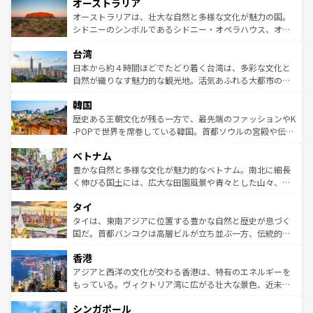
オーストラリア
部のニューオーリンズでは、音楽と美食が融合した独特の
ワイ島は見逃せない。また、定番の観光地といえばオアフ
文化が魅力。旅行者はアメリカの各地域で異なる魅力を楽
島だが、静かな自然を求めるならマウイ島やカウアイ島が
オーストラリアは、壮大な自然と多様な文化が魅力の国。
しみながら、その多様性と豊かな歴史を感じることができ
おすすめ。エメラルドグリーンに輝く海をはじめ、豊かな
シドニーのシンボルであるシドニー・オペラハウス、オー
るだろう。車でのロードトリップや列車の旅も、アメリカ
文化や歴史が息づいている。「アロハスピリット」と呼ば
ストラリア東海岸北部に広がる大サンゴ礁地帯グレートバ
ならではの贅沢な旅のスタイルだ。 なお、新着のアメリカ
台湾
れるおもてなしの心で訪れる人々を迎えてくれるハワイの
リアリーフや大陸中央部にそびえるウルル（エアーズロッ
情報は
コンテンツ一覧
を参照してほしい。
人々、おいしいローカルフードやハワイアンミュージッ
ク）、タスマニアの美しい原生林やケアンズの熱帯雨林な
日本から約４時間ほどでたどり着く台湾は、多彩な文化と
ク、伝統的なフラダンスなど、すべてがハワイの魅力を彩
ど、見どころがたくさん。また、カフェやワイン、オージ
自然が織りなす魅力的な観光地。活気あふれる大都市の台
っている。訪れるたびに新しい発見と感動が待っているハ
ービーフなどの食文化も豊かで、美味しいものであふれて
北やノスタルジックな町並みが人気な九份（ジォウフェ
ワイを、存分に味わってほしい。 なお、新着のハワイ情報
韓国
いる。アクティビティも充実しており、サーフィンやダイ
ン）、静ひつな山岳地帯である台湾東部など、都市の喧騒
は
コンテンツ一覧
を参照してほしい。
ビング、ハイキングなど、アウトドア好きにはたまらな
と山間の静けさが共存しており、訪れる人に新しい発見と
歴史ある王朝文化が残る一方で、最先端のファッションやK
い。オーストラリアの多彩な魅力を存分に味わいつくそ
驚きをもたらしてくれる。また、奥深い台湾の食文化も魅
-POPで世界を席巻している韓国。首都ソウルの宮殿や伝統
う。 なお、新着のオーストラリア情報は
コンテンツ一覧
を
力で、夜市などの屋台グルメから高級料理、ヘルシーで美
家屋が並ぶエリアでは韓国の歴史と文化に浸ることがで
参照してほしい。
ベトナム
容にもいいと評判のスイーツなど、バラエティ豊かな料理
き、地方に足を延ばせば四季折々の自然美を楽しむことが
が味わえる。 なお、新着の台湾情報は
コンテンツ一覧
を参
できる。そして、キムチや焼肉、絶品のストリートフード
豊かな自然と多様な文化が魅力的なベトナム。南北に細長
照してほしい。
まで、さまざまな韓国料理が待っている。夜には、韓国な
く伸びる国土には、広大な田園風景や青々とした山々、世
らではのナイトライフも堪能できる。あたたかいホスピタ
界遺産に登録された壮大な自然景観が点在し、都市部では
タイ
リティに包まれながら、韓国の多彩な魅力を心ゆくまで味
急速な発展と共に伝統が息づく。ハノイの古い町並みやホ
わってみてほしい。 なお、新着の韓国情報は
コンテンツ一
ーチミン市のフランス統治時代の建物も、独特の雰囲気を
タイは、東南アジアに位置する豊かな自然と歴史が息づく
覧
を参照してほしい。
醸し出している。また、バラエティの豊かさとおいしさで
国だ。首都バンコクは高層ビルが立ち並ぶ一方、伝統的な
世界中の食通を魅了してやまないベトナム料理も魅力のひ
寺院や市場がいたるところに点在し、古きよき文化と現代
香港
とつ。フォーやバインミー、ベトナムコーヒーなどは、ぜ
の活気が交差している。北部ではチェンマイなどの山岳地
ひ現地で味わいたい。どの地域を訪れてもあたたかい人々
帯で自然と触れ合い、南部ではプーケットやクラビの美し
アジアと西洋の文化が交わる香港は、特有のエネルギーを
が旅行者を迎えてくれるので、きっと忘れられない旅にな
いビーチでリゾート気分を楽しむことができる。タイ料理
もっている。ヴィクトリア湾に広がる壮大な景色、近未来
るはずだ。 なお、新着のベトナム情報は
コンテンツ一覧
を
は世界的に有名で、屋台から高級レストランまで味覚を刺
的なアートスポット、そして歴史と現代が融合した町並
参照してほしい。
シンガポール
激する。気候は一年中温暖で、どの季節にも異なる楽しみ
み、どこを訪れても感動するはず。観光スポットが密集し