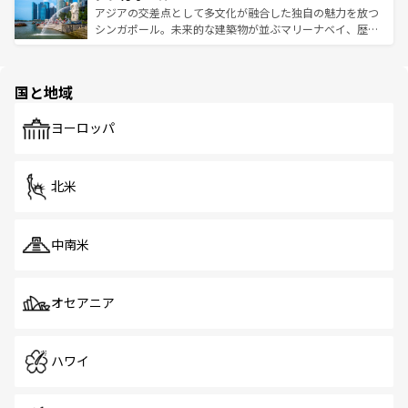
が待っている。親しみやすいタイの人々、仏教を中心とし
ており、効率よく見どころを回れるのも魅力。息をのむよ
アジアの交差点として多文化が融合した独自の魅力を放つ
た文化、そして多様な観光資源が、訪れる旅人を魅了し続
うな絶景から文化的な体験まで、香港を存分に楽しみ尽く
シンガポール。未来的な建築物が並ぶマリーナベイ、歴史
ける。 なお、新着のタイ情報は
コンテンツ一覧
を参照して
そう。 なお、新着の香港情報は
コンテンツ一覧
を参照して
と伝統を感じられるエスニックタウン、多数の緑豊かな公
ほしい。
ほしい。
園や自然保護区など、自然が調和した近代的な景観と文化
の多様性あふれるカラフルな町は、どこを歩いても新しい
国と地域
発見がある。さらに、治安のよさや充実した公共交通機関
も、旅行者にとっては魅力的なポイント。グルメも豊富
で、ホーカーズは地元の風情を楽しめる外せないスポット
ヨーロッパ
だ。訪れる人を飽きさせないシンガポールで、多様な魅力
を体感しよう。 なお、新着のシンガポール情報は
コンテン
ツ一覧
を参照してほしい。
北米
中南米
オセアニア
ハワイ