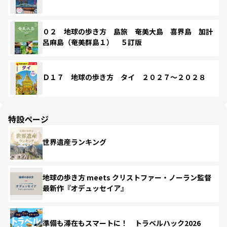
０２ 地球の歩き方 島旅 奄美大島 喜界島 加計
呂麻島（奄美群島１） ５訂版
Ｄ１７ 地球の歩き方 タイ ２０２７～２０２８
特設ページ
世界遺産ランキング
地球の歩き方 meets クリストファー・ノーラン監督
最新作『オデュッセイア』
準備も滞在もスマートに！ トラベルハック2026