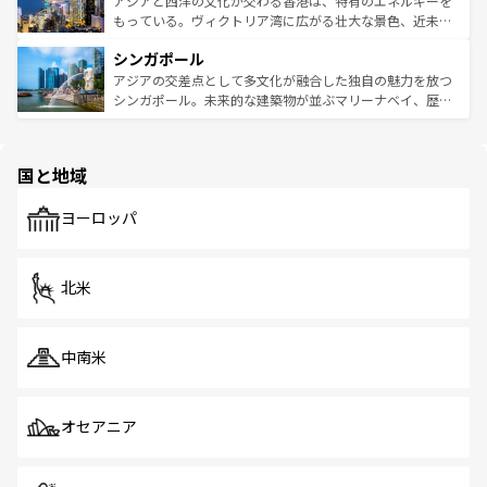
アジアと西洋の文化が交わる香港は、特有のエネルギーを
が旅行者を迎えてくれるので、きっと忘れられない旅にな
いビーチでリゾート気分を楽しむことができる。タイ料理
もっている。ヴィクトリア湾に広がる壮大な景色、近未来
るはずだ。 なお、新着のベトナム情報は
コンテンツ一覧
を
は世界的に有名で、屋台から高級レストランまで味覚を刺
的なアートスポット、そして歴史と現代が融合した町並
参照してほしい。
シンガポール
激する。気候は一年中温暖で、どの季節にも異なる楽しみ
み、どこを訪れても感動するはず。観光スポットが密集し
が待っている。親しみやすいタイの人々、仏教を中心とし
ており、効率よく見どころを回れるのも魅力。息をのむよ
アジアの交差点として多文化が融合した独自の魅力を放つ
た文化、そして多様な観光資源が、訪れる旅人を魅了し続
うな絶景から文化的な体験まで、香港を存分に楽しみ尽く
シンガポール。未来的な建築物が並ぶマリーナベイ、歴史
ける。 なお、新着のタイ情報は
コンテンツ一覧
を参照して
そう。 なお、新着の香港情報は
コンテンツ一覧
を参照して
と伝統を感じられるエスニックタウン、多数の緑豊かな公
ほしい。
ほしい。
園や自然保護区など、自然が調和した近代的な景観と文化
の多様性あふれるカラフルな町は、どこを歩いても新しい
国と地域
発見がある。さらに、治安のよさや充実した公共交通機関
も、旅行者にとっては魅力的なポイント。グルメも豊富
で、ホーカーズは地元の風情を楽しめる外せないスポット
ヨーロッパ
だ。訪れる人を飽きさせないシンガポールで、多様な魅力
を体感しよう。 なお、新着のシンガポール情報は
コンテン
ツ一覧
を参照してほしい。
北米
中南米
オセアニア