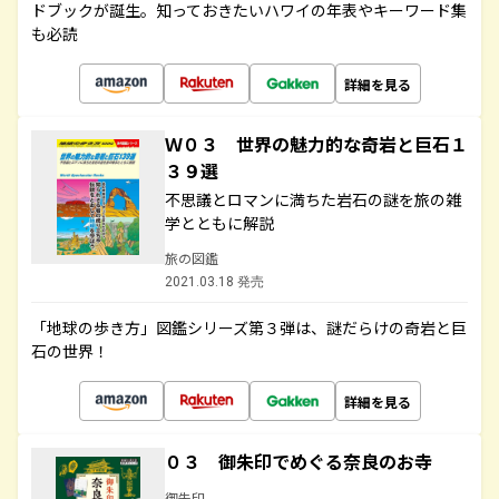
ドブックが誕生。知っておきたいハワイの年表やキーワード集
も必読
詳細を見る
Ｗ０３ 世界の魅力的な奇岩と巨石１
３９選
不思議とロマンに満ちた岩石の謎を旅の雑
学とともに解説
旅の図鑑
2021.03.18 発売
「地球の歩き方」図鑑シリーズ第３弾は、謎だらけの奇岩と巨
石の世界！
詳細を見る
０３ 御朱印でめぐる奈良のお寺
御朱印