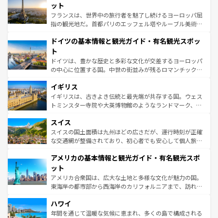
しい。
れる闘牛、そして美味しいタパスが生活の一部となってい
ット
る。首都マドリードの洗練された雰囲気や、バルセロナの
フランスは、世界中の旅行者を魅了し続けるヨーロッパ屈
アートに溢れた街角から、地方では古代ローマ遺跡や中世
指の観光地だ。首都パリのエッフェル塔やルーブル美術館
の城塞都市、穏やかなビーチリゾートまで多彩な表情を見
といった象徴的なスポットから、田舎町の古風な美しさま
せる。地方によって風土や気候が異なるスペインはその個
ドイツの基本情報と観光ガイド・有名観光スポッ
で、幅広い魅力が詰まっている。華麗な宮殿、歴史的な大
性で訪れる人を魅了する。 なお、新着のスペイン情報は
コ
聖堂、美しいビーチ、そして豊かな自然が、訪れる者を心
ト
ンテンツ一覧
を参照してほしい。
から魅了する。また、フランスは美食の国としても知ら
ドイツは、豊かな歴史と多彩な文化が交差するヨーロッパ
れ、フランス料理はユネスコ無形文化遺産にも登録されて
の中心に位置する国。中世の街並みが残るロマンチック街
いる。シャンパンの発祥地であるランス、プロヴァンスの
道から、未来を先取りするようなモダンな都市まで多様な
香り高いラベンダー畑など、多彩な楽しみ方が可能だ。さ
イギリス
顔を持つこの国は、どこを歩いても飽きることがない。ベ
らに、パリ以外の地域にも魅力が溢れており、どの街角に
ルリンの文化的活気、バイエルン州のアルプスの絶景、そ
イギリスは、古きよき伝統と最先端が共存する国。ウェス
も豊かな歴史と文化が息づいている。パリ以外の個性あふ
してライン川沿いのワイン畑といった風景は必見。ビール
トミンスター寺院や大英博物館のようなランドマーク、歴
れる地方に足を運ぶとそれぞれで全く異なる文化を体験で
とソーセージを味わいながら地元の人と過ごす楽しい時間
史ある大学都市、美しい丘陵地帯や牧歌的な風景など、エ
きるだろう。 なお、新着のフランス情報は
コンテンツ一覧
スイス
は、お酒好きな人にはぜひ体験してほしい。 なお、新着の
リアごとに異なる魅力がある。また、優雅なアフタヌーン
を参照してほしい。
ドイツ情報は
コンテンツ一覧
を参照してほしい。
ティー、ビール好きにはたまらない英国パブ、サッカー観
スイスの国土面積は九州ほどの広さだが、運行時刻が正確
戦など、本場だからこそできる体験も豊富。イギリスを旅
な交通網が整備されており、初心者でも安心して個人旅行
して楽しみつくそう。 なお、新着のイギリス情報は
コンテ
を楽しめる。日本同様に時刻表どおりの旅が可能だ。中世
アメリカの基本情報と観光ガイド・有名観光スポ
ンツ一覧
を参照してほしい。
の建物がそのまま残る町や、スイスならではのユニークな
博物館もあり、アルプス観光だけでなく町歩きも満喫する
ット
ことができる。国民の所得が高いため物価も高いが、旅行
アメリカ合衆国は、広大な土地と多様な文化が魅力の国。
者向けの交通パス提供のサービスもあり、うまく活用すれ
東海岸の都市部から西海岸のカリフォルニアまで、訪れる
ば市内交通費無料で観光を楽しむこともできる。 なお、新
場所ごとに異なる風景と体験が待っている。ニューヨーク
着のスイス情報は
コンテンツ一覧
を参照してほしい。
ハワイ
のような巨大都市は、観光、ショッピング、エンターテイ
ンメントが詰まった刺激的なスポットだ。一方、アメリカ
年間を通じて温暖な気候に恵まれ、多くの島で構成される