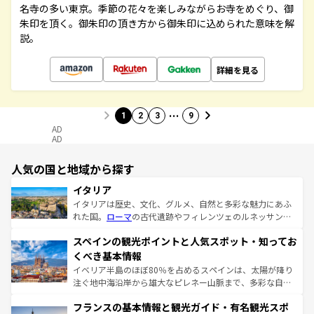
名寺の多い東京。季節の花々を楽しみながらお寺をめぐり、御
朱印を頂く。御朱印の頂き方から御朱印に込められた意味を解
説。
詳細を見る
…
1
2
3
9
AD
AD
人気の国と地域から探す
イタリア
イタリアは歴史、文化、グルメ、自然と多彩な魅力にあふ
れた国。
ローマ
の古代遺跡やフィレンツェのルネッサンス
美術、ヴェネツィアの運河など、歴史あるスポットはもち
スペインの観光ポイントと人気スポット・知ってお
ろん、トスカーナの美しい田園風景やアマルフィ海岸の絶
景など、自然景観も見逃せない。観光の合間には、本場の
くべき基本情報
ピザやパスタなど、絶品のイタリア料理を堪能することも
イベリア半島のほぼ80％を占めるスペインは、太陽が降り
できる。朝目覚めてから夜眠るまで、すべての瞬間を楽し
注ぐ地中海沿岸から雄大なピレネー山脈まで、多彩な自然
ませてくれるイタリアで、忘れられない旅をしてみよう！
と文化が詰まったヨーロッパ屈指の旅行先だ。多様な地域
なお、新着のイタリア情報は
コンテンツ一覧
を参照してほ
フランスの基本情報と観光ガイド・有名観光スポ
文化が根付くこの国では、情熱的なフラメンコ、熱気あふ