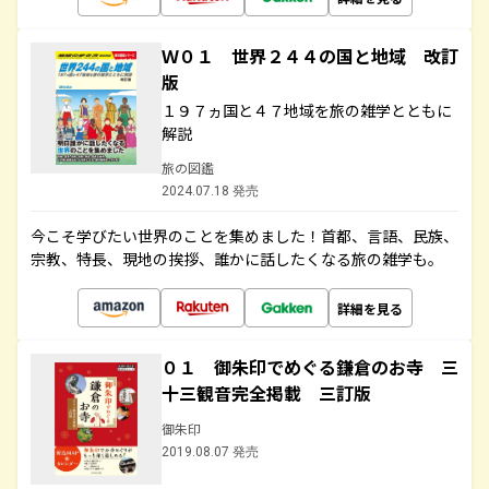
Ｗ０１ 世界２４４の国と地域 改訂
版
１９７ヵ国と４７地域を旅の雑学とともに
解説
旅の図鑑
2024.07.18 発売
今こそ学びたい世界のことを集めました！首都、言語、民族、
宗教、特長、現地の挨拶、誰かに話したくなる旅の雑学も。
詳細を見る
０１ 御朱印でめぐる鎌倉のお寺 三
十三観音完全掲載 三訂版
御朱印
2019.08.07 発売