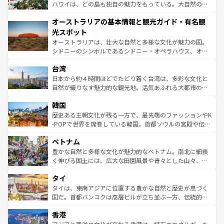
西部には大自然が広がり、グランドキャニオンやイエロー
ハワイは、どの島も独自の魅力をもっている。大自然の神
ストーン国立公園といった絶景が堪能できる。さらに、南
秘を感じたいなら、火山が生み出した壮大な景観を誇るハ
オーストラリアの基本情報と観光ガイド・有名観
部のニューオーリンズでは、音楽と美食が融合した独特の
ワイ島は見逃せない。また、定番の観光地といえばオアフ
文化が魅力。旅行者はアメリカの各地域で異なる魅力を楽
島だが、静かな自然を求めるならマウイ島やカウアイ島が
光スポット
しみながら、その多様性と豊かな歴史を感じることができ
おすすめ。エメラルドグリーンに輝く海をはじめ、豊かな
オーストラリアは、壮大な自然と多様な文化が魅力の国。
るだろう。車でのロードトリップや列車の旅も、アメリカ
文化や歴史が息づいている。「アロハスピリット」と呼ば
シドニーのシンボルであるシドニー・オペラハウス、オー
ならではの贅沢な旅のスタイルだ。 なお、新着のアメリカ
れるおもてなしの心で訪れる人々を迎えてくれるハワイの
ストラリア東海岸北部に広がる大サンゴ礁地帯グレートバ
情報は
コンテンツ一覧
を参照してほしい。
人々、おいしいローカルフードやハワイアンミュージッ
台湾
リアリーフや大陸中央部にそびえるウルル（エアーズロッ
ク、伝統的なフラダンスなど、すべてがハワイの魅力を彩
ク）、タスマニアの美しい原生林やケアンズの熱帯雨林な
日本から約４時間ほどでたどり着く台湾は、多彩な文化と
っている。訪れるたびに新しい発見と感動が待っているハ
ど、見どころがたくさん。また、カフェやワイン、オージ
自然が織りなす魅力的な観光地。活気あふれる大都市の台
ワイを、存分に味わってほしい。 なお、新着のハワイ情報
ービーフなどの食文化も豊かで、美味しいものであふれて
北やノスタルジックな町並みが人気な九份（ジォウフェ
は
コンテンツ一覧
を参照してほしい。
韓国
いる。アクティビティも充実しており、サーフィンやダイ
ン）、静ひつな山岳地帯である台湾東部など、都市の喧騒
ビング、ハイキングなど、アウトドア好きにはたまらな
と山間の静けさが共存しており、訪れる人に新しい発見と
歴史ある王朝文化が残る一方で、最先端のファッションやK
い。オーストラリアの多彩な魅力を存分に味わいつくそ
驚きをもたらしてくれる。また、奥深い台湾の食文化も魅
-POPで世界を席巻している韓国。首都ソウルの宮殿や伝統
う。 なお、新着のオーストラリア情報は
コンテンツ一覧
を
力で、夜市などの屋台グルメから高級料理、ヘルシーで美
家屋が並ぶエリアでは韓国の歴史と文化に浸ることがで
参照してほしい。
ベトナム
容にもいいと評判のスイーツなど、バラエティ豊かな料理
き、地方に足を延ばせば四季折々の自然美を楽しむことが
が味わえる。 なお、新着の台湾情報は
コンテンツ一覧
を参
できる。そして、キムチや焼肉、絶品のストリートフード
豊かな自然と多様な文化が魅力的なベトナム。南北に細長
照してほしい。
まで、さまざまな韓国料理が待っている。夜には、韓国な
く伸びる国土には、広大な田園風景や青々とした山々、世
らではのナイトライフも堪能できる。あたたかいホスピタ
界遺産に登録された壮大な自然景観が点在し、都市部では
タイ
リティに包まれながら、韓国の多彩な魅力を心ゆくまで味
急速な発展と共に伝統が息づく。ハノイの古い町並みやホ
わってみてほしい。 なお、新着の韓国情報は
コンテンツ一
ーチミン市のフランス統治時代の建物も、独特の雰囲気を
タイは、東南アジアに位置する豊かな自然と歴史が息づく
覧
を参照してほしい。
醸し出している。また、バラエティの豊かさとおいしさで
国だ。首都バンコクは高層ビルが立ち並ぶ一方、伝統的な
世界中の食通を魅了してやまないベトナム料理も魅力のひ
寺院や市場がいたるところに点在し、古きよき文化と現代
香港
とつ。フォーやバインミー、ベトナムコーヒーなどは、ぜ
の活気が交差している。北部ではチェンマイなどの山岳地
ひ現地で味わいたい。どの地域を訪れてもあたたかい人々
帯で自然と触れ合い、南部ではプーケットやクラビの美し