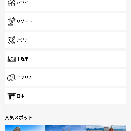
ハワイ
リゾート
アジア
中近東
アフリカ
日本
人気スポット