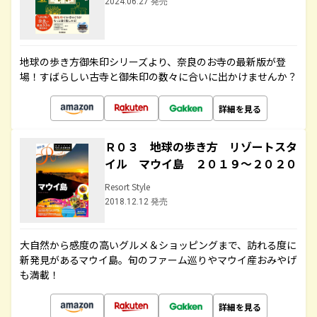
2024.06.27 発売
地球の歩き方御朱印シリーズより、奈良のお寺の最新版が登
場！すばらしい古寺と御朱印の数々に合いに出かけませんか？
詳細を見る
Ｒ０３ 地球の歩き方 リゾートスタ
イル マウイ島 ２０１９～２０２０
Resort Style
2018.12.12 発売
大自然から感度の高いグルメ＆ショッピングまで、訪れる度に
新発見があるマウイ島。旬のファーム巡りやマウイ産おみやげ
も満載！
詳細を見る