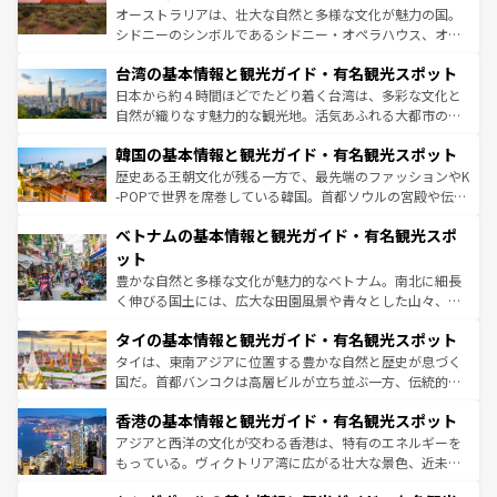
るだろう。車でのロードトリップや列車の旅も、アメリカ
おすすめ。エメラルドグリーンに輝く海をはじめ、豊かな
オーストラリアは、壮大な自然と多様な文化が魅力の国。
ならではの贅沢な旅のスタイルだ。 なお、新着のアメリカ
文化や歴史が息づいている。「アロハスピリット」と呼ば
シドニーのシンボルであるシドニー・オペラハウス、オー
情報は
コンテンツ一覧
を参照してほしい。
れるおもてなしの心で訪れる人々を迎えてくれるハワイの
ストラリア東海岸北部に広がる大サンゴ礁地帯グレートバ
人々、おいしいローカルフードやハワイアンミュージッ
台湾の基本情報と観光ガイド・有名観光スポット
リアリーフや大陸中央部にそびえるウルル（エアーズロッ
ク、伝統的なフラダンスなど、すべてがハワイの魅力を彩
ク）、タスマニアの美しい原生林やケアンズの熱帯雨林な
日本から約４時間ほどでたどり着く台湾は、多彩な文化と
っている。訪れるたびに新しい発見と感動が待っているハ
ど、見どころがたくさん。また、カフェやワイン、オージ
自然が織りなす魅力的な観光地。活気あふれる大都市の台
ワイを、存分に味わってほしい。 なお、新着のハワイ情報
ービーフなどの食文化も豊かで、美味しいものであふれて
北やノスタルジックな町並みが人気な九份（ジォウフェ
は
コンテンツ一覧
を参照してほしい。
韓国の基本情報と観光ガイド・有名観光スポット
いる。アクティビティも充実しており、サーフィンやダイ
ン）、静ひつな山岳地帯である台湾東部など、都市の喧騒
ビング、ハイキングなど、アウトドア好きにはたまらな
と山間の静けさが共存しており、訪れる人に新しい発見と
歴史ある王朝文化が残る一方で、最先端のファッションやK
い。オーストラリアの多彩な魅力を存分に味わいつくそ
驚きをもたらしてくれる。また、奥深い台湾の食文化も魅
-POPで世界を席巻している韓国。首都ソウルの宮殿や伝統
う。 なお、新着のオーストラリア情報は
コンテンツ一覧
を
力で、夜市などの屋台グルメから高級料理、ヘルシーで美
家屋が並ぶエリアでは韓国の歴史と文化に浸ることがで
参照してほしい。
ベトナムの基本情報と観光ガイド・有名観光スポ
容にもいいと評判のスイーツなど、バラエティ豊かな料理
き、地方に足を延ばせば四季折々の自然美を楽しむことが
が味わえる。 なお、新着の台湾情報は
コンテンツ一覧
を参
できる。そして、キムチや焼肉、絶品のストリートフード
ット
照してほしい。
まで、さまざまな韓国料理が待っている。夜には、韓国な
豊かな自然と多様な文化が魅力的なベトナム。南北に細長
らではのナイトライフも堪能できる。あたたかいホスピタ
く伸びる国土には、広大な田園風景や青々とした山々、世
リティに包まれながら、韓国の多彩な魅力を心ゆくまで味
界遺産に登録された壮大な自然景観が点在し、都市部では
わってみてほしい。 なお、新着の韓国情報は
コンテンツ一
タイの基本情報と観光ガイド・有名観光スポット
急速な発展と共に伝統が息づく。ハノイの古い町並みやホ
覧
を参照してほしい。
ーチミン市のフランス統治時代の建物も、独特の雰囲気を
タイは、東南アジアに位置する豊かな自然と歴史が息づく
醸し出している。また、バラエティの豊かさとおいしさで
国だ。首都バンコクは高層ビルが立ち並ぶ一方、伝統的な
世界中の食通を魅了してやまないベトナム料理も魅力のひ
寺院や市場がいたるところに点在し、古きよき文化と現代
香港の基本情報と観光ガイド・有名観光スポット
とつ。フォーやバインミー、ベトナムコーヒーなどは、ぜ
の活気が交差している。北部ではチェンマイなどの山岳地
ひ現地で味わいたい。どの地域を訪れてもあたたかい人々
帯で自然と触れ合い、南部ではプーケットやクラビの美し
アジアと西洋の文化が交わる香港は、特有のエネルギーを
が旅行者を迎えてくれるので、きっと忘れられない旅にな
いビーチでリゾート気分を楽しむことができる。タイ料理
もっている。ヴィクトリア湾に広がる壮大な景色、近未来
るはずだ。 なお、新着のベトナム情報は
コンテンツ一覧
を
は世界的に有名で、屋台から高級レストランまで味覚を刺
的なアートスポット、そして歴史と現代が融合した町並