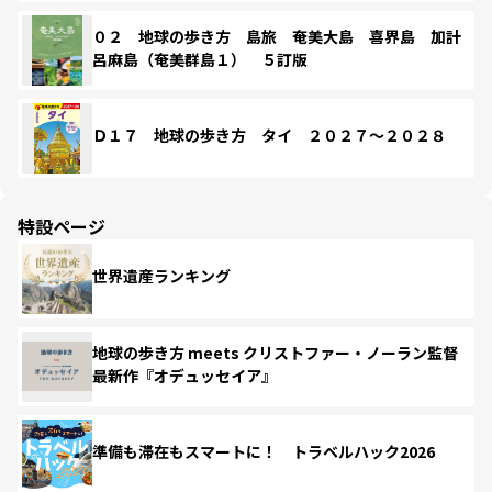
０２ 地球の歩き方 島旅 奄美大島 喜界島 加計
呂麻島（奄美群島１） ５訂版
Ｄ１７ 地球の歩き方 タイ ２０２７～２０２８
特設ページ
世界遺産ランキング
地球の歩き方 meets クリストファー・ノーラン監督
最新作『オデュッセイア』
準備も滞在もスマートに！ トラベルハック2026