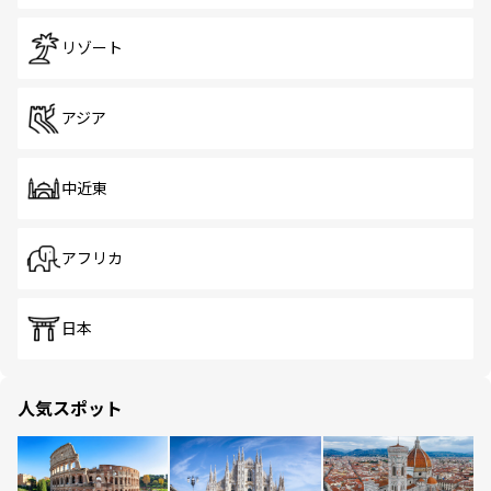
リゾート
アジア
中近東
アフリカ
日本
人気スポット