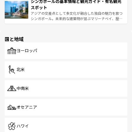
参照してほしい。
シンガポールの基本情報と観光ガイド・有名観光
激する。気候は一年中温暖で、どの季節にも異なる楽しみ
み、どこを訪れても感動するはず。観光スポットが密集し
が待っている。親しみやすいタイの人々、仏教を中心とし
ており、効率よく見どころを回れるのも魅力。息をのむよ
スポット
た文化、そして多様な観光資源が、訪れる旅人を魅了し続
うな絶景から文化的な体験まで、香港を存分に楽しみ尽く
アジアの交差点として多文化が融合した独自の魅力を放つ
ける。 なお、新着のタイ情報は
コンテンツ一覧
を参照して
そう。 なお、新着の香港情報は
コンテンツ一覧
を参照して
シンガポール。未来的な建築物が並ぶマリーナベイ、歴史
ほしい。
ほしい。
と伝統を感じられるエスニックタウン、多数の緑豊かな公
園や自然保護区など、自然が調和した近代的な景観と文化
の多様性あふれるカラフルな町は、どこを歩いても新しい
国と地域
発見がある。さらに、治安のよさや充実した公共交通機関
も、旅行者にとっては魅力的なポイント。グルメも豊富
で、ホーカーズは地元の風情を楽しめる外せないスポット
ヨーロッパ
だ。訪れる人を飽きさせないシンガポールで、多様な魅力
を体感しよう。 なお、新着のシンガポール情報は
コンテン
ツ一覧
を参照してほしい。
北米
中南米
オセアニア
ハワイ