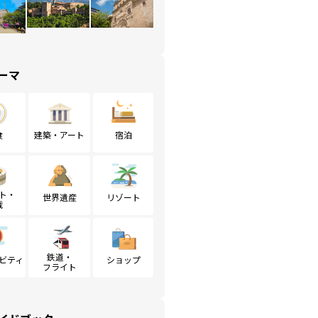
ーマ
食
建築・アート
宿泊
ト・
世界遺産
リゾート
戦
鉄道・
ビティ
ショップ
フライト