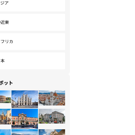
アジア
中近東
アフリカ
日本
ポット