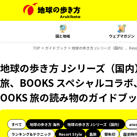
国と地域
ウェブマガジン
TOP
ガイドブック
地球の歩き方 Jシリーズ（国内）、Resor
地球の歩き方 Jシリーズ（国内）、R
旅、BOOKS スペシャルコラボ
OOKS 旅の読み物のガイドブ
すべて
地球の歩き方 海外
地球の歩き方 Jシリーズ（国内）
aru
ランキング&テクニック
Resort Style
島旅
御朱印
歴史時