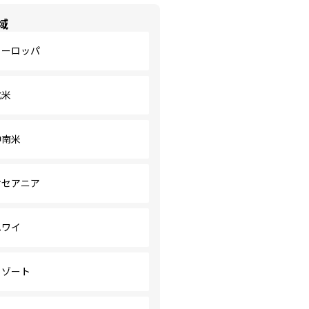
域
ヨーロッパ
北米
中南米
オセアニア
ハワイ
リゾート