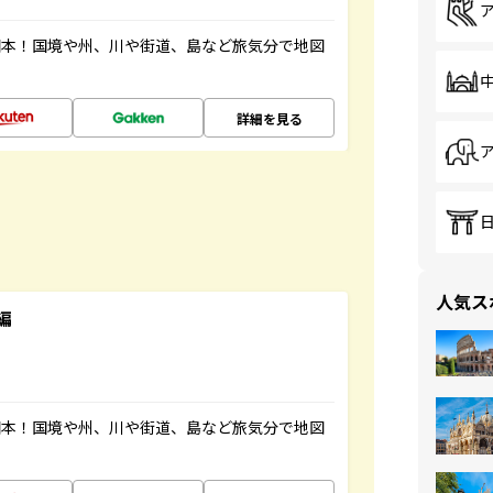
図本！国境や州、川や街道、島など旅気分で地図
詳細を見る
人気ス
編
図本！国境や州、川や街道、島など旅気分で地図