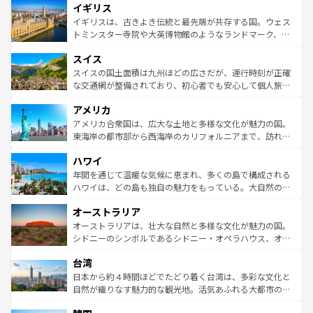
イギリス
いる。シャンパンの発祥地であるランス、プロヴァンスの
顔を持つこの国は、どこを歩いても飽きることがない。ベ
香り高いラベンダー畑など、多彩な楽しみ方が可能だ。さ
ルリンの文化的活気、バイエルン州のアルプスの絶景、そ
イギリスは、古きよき伝統と最先端が共存する国。ウェス
らに、パリ以外の地域にも魅力が溢れており、どの街角に
してライン川沿いのワイン畑といった風景は必見。ビール
トミンスター寺院や大英博物館のようなランドマーク、歴
も豊かな歴史と文化が息づいている。パリ以外の個性あふ
とソーセージを味わいながら地元の人と過ごす楽しい時間
史ある大学都市、美しい丘陵地帯や牧歌的な風景など、エ
れる地方に足を運ぶとそれぞれで全く異なる文化を体験で
スイス
は、お酒好きな人にはぜひ体験してほしい。 なお、新着の
リアごとに異なる魅力がある。また、優雅なアフタヌーン
きるだろう。 なお、新着のフランス情報は
コンテンツ一覧
ドイツ情報は
コンテンツ一覧
を参照してほしい。
ティー、ビール好きにはたまらない英国パブ、サッカー観
スイスの国土面積は九州ほどの広さだが、運行時刻が正確
を参照してほしい。
戦など、本場だからこそできる体験も豊富。イギリスを旅
な交通網が整備されており、初心者でも安心して個人旅行
して楽しみつくそう。 なお、新着のイギリス情報は
コンテ
を楽しめる。日本同様に時刻表どおりの旅が可能だ。中世
アメリカ
ンツ一覧
を参照してほしい。
の建物がそのまま残る町や、スイスならではのユニークな
博物館もあり、アルプス観光だけでなく町歩きも満喫する
アメリカ合衆国は、広大な土地と多様な文化が魅力の国。
ことができる。国民の所得が高いため物価も高いが、旅行
東海岸の都市部から西海岸のカリフォルニアまで、訪れる
者向けの交通パス提供のサービスもあり、うまく活用すれ
場所ごとに異なる風景と体験が待っている。ニューヨーク
ハワイ
ば市内交通費無料で観光を楽しむこともできる。 なお、新
のような巨大都市は、観光、ショッピング、エンターテイ
着のスイス情報は
コンテンツ一覧
を参照してほしい。
ンメントが詰まった刺激的なスポットだ。一方、アメリカ
年間を通じて温暖な気候に恵まれ、多くの島で構成される
西部には大自然が広がり、グランドキャニオンやイエロー
ハワイは、どの島も独自の魅力をもっている。大自然の神
ストーン国立公園といった絶景が堪能できる。さらに、南
秘を感じたいなら、火山が生み出した壮大な景観を誇るハ
オーストラリア
部のニューオーリンズでは、音楽と美食が融合した独特の
ワイ島は見逃せない。また、定番の観光地といえばオアフ
文化が魅力。旅行者はアメリカの各地域で異なる魅力を楽
島だが、静かな自然を求めるならマウイ島やカウアイ島が
オーストラリアは、壮大な自然と多様な文化が魅力の国。
しみながら、その多様性と豊かな歴史を感じることができ
おすすめ。エメラルドグリーンに輝く海をはじめ、豊かな
シドニーのシンボルであるシドニー・オペラハウス、オー
るだろう。車でのロードトリップや列車の旅も、アメリカ
文化や歴史が息づいている。「アロハスピリット」と呼ば
ストラリア東海岸北部に広がる大サンゴ礁地帯グレートバ
ならではの贅沢な旅のスタイルだ。 なお、新着のアメリカ
台湾
れるおもてなしの心で訪れる人々を迎えてくれるハワイの
リアリーフや大陸中央部にそびえるウルル（エアーズロッ
情報は
コンテンツ一覧
を参照してほしい。
人々、おいしいローカルフードやハワイアンミュージッ
ク）、タスマニアの美しい原生林やケアンズの熱帯雨林な
日本から約４時間ほどでたどり着く台湾は、多彩な文化と
ク、伝統的なフラダンスなど、すべてがハワイの魅力を彩
ど、見どころがたくさん。また、カフェやワイン、オージ
自然が織りなす魅力的な観光地。活気あふれる大都市の台
っている。訪れるたびに新しい発見と感動が待っているハ
ービーフなどの食文化も豊かで、美味しいものであふれて
北やノスタルジックな町並みが人気な九份（ジォウフェ
ワイを、存分に味わってほしい。 なお、新着のハワイ情報