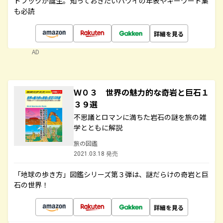
ドブックが誕生。知っておきたいハワイの年表やキーワード集
も必読
詳細を見る
AD
Ｗ０３ 世界の魅力的な奇岩と巨石１
３９選
不思議とロマンに満ちた岩石の謎を旅の雑
学とともに解説
旅の図鑑
2021.03.18 発売
「地球の歩き方」図鑑シリーズ第３弾は、謎だらけの奇岩と巨
石の世界！
詳細を見る