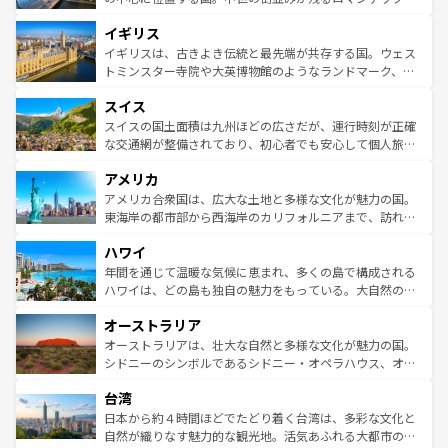
れ、フランス料理はユネスコ無形文化遺産にも登録されて
道から、未来を先取りするようなモダンな都市まで多様な
イギリス
いる。シャンパンの発祥地であるランス、プロヴァンスの
顔を持つこの国は、どこを歩いても飽きることがない。ベ
香り高いラベンダー畑など、多彩な楽しみ方が可能だ。さ
ルリンの文化的活気、バイエルン州のアルプスの絶景、そ
イギリスは、古きよき伝統と最先端が共存する国。ウェス
らに、パリ以外の地域にも魅力が溢れており、どの街角に
してライン川沿いのワイン畑といった風景は必見。ビール
トミンスター寺院や大英博物館のようなランドマーク、歴
も豊かな歴史と文化が息づいている。パリ以外の個性あふ
とソーセージを味わいながら地元の人と過ごす楽しい時間
史ある大学都市、美しい丘陵地帯や牧歌的な風景など、エ
れる地方に足を運ぶとそれぞれで全く異なる文化を体験で
スイス
は、お酒好きな人にはぜひ体験してほしい。 なお、新着の
リアごとに異なる魅力がある。また、優雅なアフタヌーン
きるだろう。 なお、新着のフランス情報は
コンテンツ一覧
ドイツ情報は
コンテンツ一覧
を参照してほしい。
ティー、ビール好きにはたまらない英国パブ、サッカー観
スイスの国土面積は九州ほどの広さだが、運行時刻が正確
を参照してほしい。
戦など、本場だからこそできる体験も豊富。イギリスを旅
な交通網が整備されており、初心者でも安心して個人旅行
して楽しみつくそう。 なお、新着のイギリス情報は
コンテ
を楽しめる。日本同様に時刻表どおりの旅が可能だ。中世
アメリカ
ンツ一覧
を参照してほしい。
の建物がそのまま残る町や、スイスならではのユニークな
博物館もあり、アルプス観光だけでなく町歩きも満喫する
アメリカ合衆国は、広大な土地と多様な文化が魅力の国。
ことができる。国民の所得が高いため物価も高いが、旅行
東海岸の都市部から西海岸のカリフォルニアまで、訪れる
者向けの交通パス提供のサービスもあり、うまく活用すれ
場所ごとに異なる風景と体験が待っている。ニューヨーク
ハワイ
ば市内交通費無料で観光を楽しむこともできる。 なお、新
のような巨大都市は、観光、ショッピング、エンターテイ
着のスイス情報は
コンテンツ一覧
を参照してほしい。
ンメントが詰まった刺激的なスポットだ。一方、アメリカ
年間を通じて温暖な気候に恵まれ、多くの島で構成される
西部には大自然が広がり、グランドキャニオンやイエロー
ハワイは、どの島も独自の魅力をもっている。大自然の神
ストーン国立公園といった絶景が堪能できる。さらに、南
秘を感じたいなら、火山が生み出した壮大な景観を誇るハ
オーストラリア
部のニューオーリンズでは、音楽と美食が融合した独特の
ワイ島は見逃せない。また、定番の観光地といえばオアフ
文化が魅力。旅行者はアメリカの各地域で異なる魅力を楽
島だが、静かな自然を求めるならマウイ島やカウアイ島が
オーストラリアは、壮大な自然と多様な文化が魅力の国。
しみながら、その多様性と豊かな歴史を感じることができ
おすすめ。エメラルドグリーンに輝く海をはじめ、豊かな
シドニーのシンボルであるシドニー・オペラハウス、オー
るだろう。車でのロードトリップや列車の旅も、アメリカ
文化や歴史が息づいている。「アロハスピリット」と呼ば
ストラリア東海岸北部に広がる大サンゴ礁地帯グレートバ
ならではの贅沢な旅のスタイルだ。 なお、新着のアメリカ
台湾
れるおもてなしの心で訪れる人々を迎えてくれるハワイの
リアリーフや大陸中央部にそびえるウルル（エアーズロッ
情報は
コンテンツ一覧
を参照してほしい。
人々、おいしいローカルフードやハワイアンミュージッ
ク）、タスマニアの美しい原生林やケアンズの熱帯雨林な
日本から約４時間ほどでたどり着く台湾は、多彩な文化と
ク、伝統的なフラダンスなど、すべてがハワイの魅力を彩
ど、見どころがたくさん。また、カフェやワイン、オージ
自然が織りなす魅力的な観光地。活気あふれる大都市の台