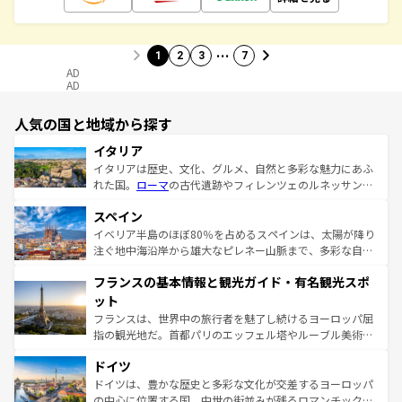
…
1
2
3
7
AD
AD
人気の国と地域から探す
イタリア
イタリアは歴史、文化、グルメ、自然と多彩な魅力にあふ
れた国。
ローマ
の古代遺跡やフィレンツェのルネッサンス
美術、ヴェネツィアの運河など、歴史あるスポットはもち
スペイン
ろん、トスカーナの美しい田園風景やアマルフィ海岸の絶
景など、自然景観も見逃せない。観光の合間には、本場の
イベリア半島のほぼ80％を占めるスペインは、太陽が降り
ピザやパスタなど、絶品のイタリア料理を堪能することも
注ぐ地中海沿岸から雄大なピレネー山脈まで、多彩な自然
できる。朝目覚めてから夜眠るまで、すべての瞬間を楽し
と文化が詰まったヨーロッパ屈指の旅行先だ。多様な地域
フランスの基本情報と観光ガイド・有名観光スポ
ませてくれるイタリアで、忘れられない旅をしてみよう！
文化が根付くこの国では、情熱的なフラメンコ、熱気あふ
なお、新着のイタリア情報は
コンテンツ一覧
を参照してほ
れる闘牛、そして美味しいタパスが生活の一部となってい
ット
しい。
る。首都マドリードの洗練された雰囲気や、バルセロナの
フランスは、世界中の旅行者を魅了し続けるヨーロッパ屈
アートに溢れた街角から、地方では古代ローマ遺跡や中世
指の観光地だ。首都パリのエッフェル塔やルーブル美術館
の城塞都市、穏やかなビーチリゾートまで多彩な表情を見
といった象徴的なスポットから、田舎町の古風な美しさま
せる。地方によって風土や気候が異なるスペインはその個
ドイツ
で、幅広い魅力が詰まっている。華麗な宮殿、歴史的な大
性で訪れる人を魅了する。 なお、新着のスペイン情報は
コ
聖堂、美しいビーチ、そして豊かな自然が、訪れる者を心
ドイツは、豊かな歴史と多彩な文化が交差するヨーロッパ
ンテンツ一覧
を参照してほしい。
から魅了する。また、フランスは美食の国としても知ら
の中心に位置する国。中世の街並みが残るロマンチック街