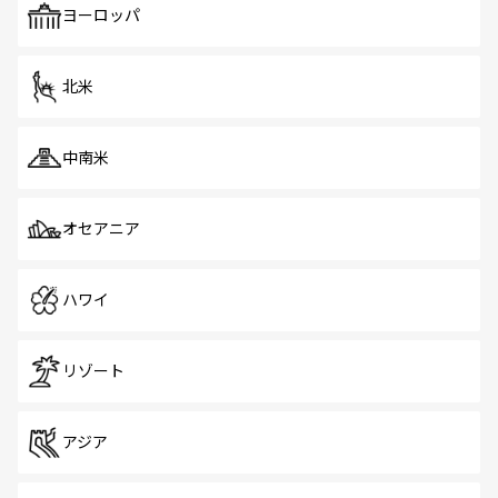
で、ホーカーズは地元の風情を楽しめる外せないスポット
ヨーロッパ
だ。訪れる人を飽きさせないシンガポールで、多様な魅力
を体感しよう。 なお、新着のシンガポール情報は
コンテン
ツ一覧
を参照してほしい。
北米
中南米
オセアニア
ハワイ
リゾート
アジア