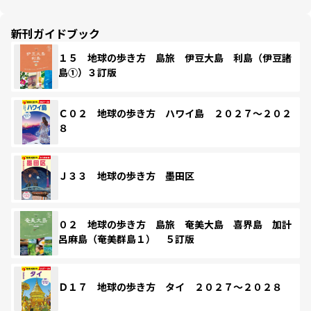
新刊ガイドブック
１５ 地球の歩き方 島旅 伊豆大島 利島（伊豆諸
島①）３訂版
Ｃ０２ 地球の歩き方 ハワイ島 ２０２７～２０２
８
Ｊ３３ 地球の歩き方 墨田区
０２ 地球の歩き方 島旅 奄美大島 喜界島 加計
呂麻島（奄美群島１） ５訂版
Ｄ１７ 地球の歩き方 タイ ２０２７～２０２８