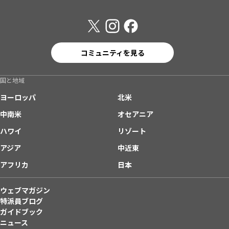
コミュニティを見る
国と地域
ヨーロッパ
北米
中南米
オセアニア
ハワイ
リゾート
アジア
中近東
アフリカ
日本
ウェブマガジン
特派員ブログ
ガイドブック
ニュース