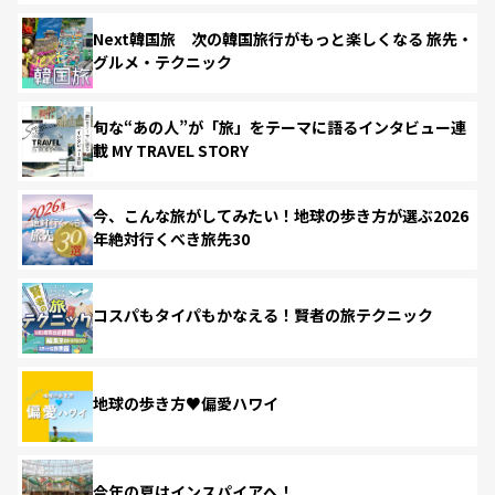
Next韓国旅 次の韓国旅行がもっと楽しくなる 旅先・
グルメ・テクニック
旬な“あの人”が「旅」をテーマに語るインタビュー連
載 MY TRAVEL STORY
今、こんな旅がしてみたい！地球の歩き方が選ぶ2026
年絶対行くべき旅先30
コスパもタイパもかなえる！賢者の旅テクニック
地球の歩き方♥偏愛ハワイ
今年の夏はインスパイアへ！