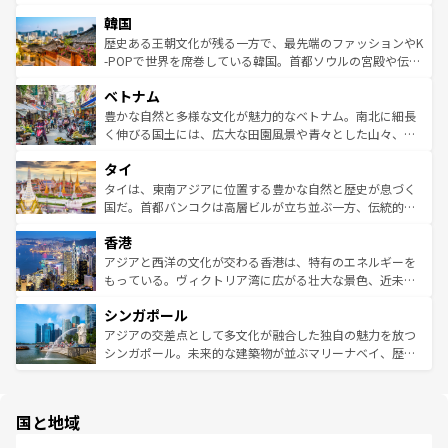
っている。訪れるたびに新しい発見と感動が待っているハ
ービーフなどの食文化も豊かで、美味しいものであふれて
北やノスタルジックな町並みが人気な九份（ジォウフェ
ワイを、存分に味わってほしい。 なお、新着のハワイ情報
韓国
いる。アクティビティも充実しており、サーフィンやダイ
ン）、静ひつな山岳地帯である台湾東部など、都市の喧騒
は
コンテンツ一覧
を参照してほしい。
ビング、ハイキングなど、アウトドア好きにはたまらな
と山間の静けさが共存しており、訪れる人に新しい発見と
歴史ある王朝文化が残る一方で、最先端のファッションやK
い。オーストラリアの多彩な魅力を存分に味わいつくそ
驚きをもたらしてくれる。また、奥深い台湾の食文化も魅
-POPで世界を席巻している韓国。首都ソウルの宮殿や伝統
う。 なお、新着のオーストラリア情報は
コンテンツ一覧
を
力で、夜市などの屋台グルメから高級料理、ヘルシーで美
家屋が並ぶエリアでは韓国の歴史と文化に浸ることがで
参照してほしい。
ベトナム
容にもいいと評判のスイーツなど、バラエティ豊かな料理
き、地方に足を延ばせば四季折々の自然美を楽しむことが
が味わえる。 なお、新着の台湾情報は
コンテンツ一覧
を参
できる。そして、キムチや焼肉、絶品のストリートフード
豊かな自然と多様な文化が魅力的なベトナム。南北に細長
照してほしい。
まで、さまざまな韓国料理が待っている。夜には、韓国な
く伸びる国土には、広大な田園風景や青々とした山々、世
らではのナイトライフも堪能できる。あたたかいホスピタ
界遺産に登録された壮大な自然景観が点在し、都市部では
タイ
リティに包まれながら、韓国の多彩な魅力を心ゆくまで味
急速な発展と共に伝統が息づく。ハノイの古い町並みやホ
わってみてほしい。 なお、新着の韓国情報は
コンテンツ一
ーチミン市のフランス統治時代の建物も、独特の雰囲気を
タイは、東南アジアに位置する豊かな自然と歴史が息づく
覧
を参照してほしい。
醸し出している。また、バラエティの豊かさとおいしさで
国だ。首都バンコクは高層ビルが立ち並ぶ一方、伝統的な
世界中の食通を魅了してやまないベトナム料理も魅力のひ
寺院や市場がいたるところに点在し、古きよき文化と現代
香港
とつ。フォーやバインミー、ベトナムコーヒーなどは、ぜ
の活気が交差している。北部ではチェンマイなどの山岳地
ひ現地で味わいたい。どの地域を訪れてもあたたかい人々
帯で自然と触れ合い、南部ではプーケットやクラビの美し
アジアと西洋の文化が交わる香港は、特有のエネルギーを
が旅行者を迎えてくれるので、きっと忘れられない旅にな
いビーチでリゾート気分を楽しむことができる。タイ料理
もっている。ヴィクトリア湾に広がる壮大な景色、近未来
るはずだ。 なお、新着のベトナム情報は
コンテンツ一覧
を
は世界的に有名で、屋台から高級レストランまで味覚を刺
的なアートスポット、そして歴史と現代が融合した町並
参照してほしい。
シンガポール
激する。気候は一年中温暖で、どの季節にも異なる楽しみ
み、どこを訪れても感動するはず。観光スポットが密集し
が待っている。親しみやすいタイの人々、仏教を中心とし
ており、効率よく見どころを回れるのも魅力。息をのむよ
アジアの交差点として多文化が融合した独自の魅力を放つ
た文化、そして多様な観光資源が、訪れる旅人を魅了し続
うな絶景から文化的な体験まで、香港を存分に楽しみ尽く
シンガポール。未来的な建築物が並ぶマリーナベイ、歴史
ける。 なお、新着のタイ情報は
コンテンツ一覧
を参照して
そう。 なお、新着の香港情報は
コンテンツ一覧
を参照して
と伝統を感じられるエスニックタウン、多数の緑豊かな公
ほしい。
ほしい。
園や自然保護区など、自然が調和した近代的な景観と文化
の多様性あふれるカラフルな町は、どこを歩いても新しい
国と地域
発見がある。さらに、治安のよさや充実した公共交通機関
も、旅行者にとっては魅力的なポイント。グルメも豊富