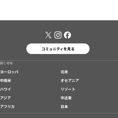
コミュニティを見る
国と地域
ヨーロッパ
北米
中南米
オセアニア
ハワイ
リゾート
アジア
中近東
アフリカ
日本