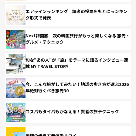
エアラインランキング 読者の投票をもとにランキン
グ形式で発表
Next韓国旅 次の韓国旅行がもっと楽しくなる 旅先・
グルメ・テクニック
旬な“あの人”が「旅」をテーマに語るインタビュー連
載 MY TRAVEL STORY
今、こんな旅がしてみたい！地球の歩き方が選ぶ2026
年絶対行くべき旅先30
コスパもタイパもかなえる！賢者の旅テクニック
地球の歩き方♥偏愛ハワイ