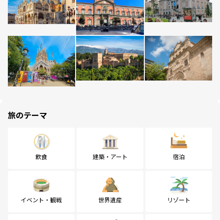
旅のテーマ
飲食
建築・アート
宿泊
イベント・観戦
世界遺産
リゾート