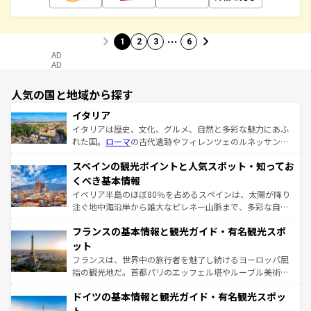
…
1
2
3
6
AD
AD
人気の国と地域から探す
イタリア
イタリアは歴史、文化、グルメ、自然と多彩な魅力にあふ
れた国。
ローマ
の古代遺跡やフィレンツェのルネッサンス
美術、ヴェネツィアの運河など、歴史あるスポットはもち
スペインの観光ポイントと人気スポット・知ってお
ろん、トスカーナの美しい田園風景やアマルフィ海岸の絶
景など、自然景観も見逃せない。観光の合間には、本場の
くべき基本情報
ピザやパスタなど、絶品のイタリア料理を堪能することも
イベリア半島のほぼ80％を占めるスペインは、太陽が降り
できる。朝目覚めてから夜眠るまで、すべての瞬間を楽し
注ぐ地中海沿岸から雄大なピレネー山脈まで、多彩な自然
ませてくれるイタリアで、忘れられない旅をしてみよう！
と文化が詰まったヨーロッパ屈指の旅行先だ。多様な地域
なお、新着のイタリア情報は
コンテンツ一覧
を参照してほ
フランスの基本情報と観光ガイド・有名観光スポ
文化が根付くこの国では、情熱的なフラメンコ、熱気あふ
しい。
れる闘牛、そして美味しいタパスが生活の一部となってい
ット
る。首都マドリードの洗練された雰囲気や、バルセロナの
フランスは、世界中の旅行者を魅了し続けるヨーロッパ屈
アートに溢れた街角から、地方では古代ローマ遺跡や中世
指の観光地だ。首都パリのエッフェル塔やルーブル美術館
の城塞都市、穏やかなビーチリゾートまで多彩な表情を見
といった象徴的なスポットから、田舎町の古風な美しさま
せる。地方によって風土や気候が異なるスペインはその個
ドイツの基本情報と観光ガイド・有名観光スポッ
で、幅広い魅力が詰まっている。華麗な宮殿、歴史的な大
性で訪れる人を魅了する。 なお、新着のスペイン情報は
コ
聖堂、美しいビーチ、そして豊かな自然が、訪れる者を心