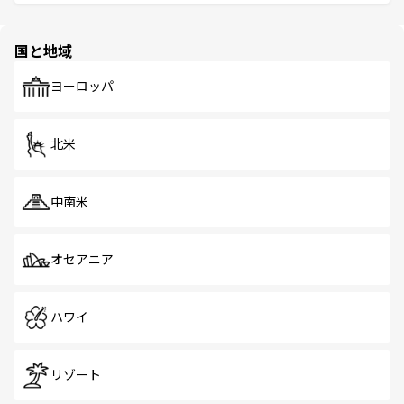
ける。 なお、新着のタイ情報は
コンテンツ一覧
を参照して
そう。 なお、新着の香港情報は
コンテンツ一覧
を参照して
と伝統を感じられるエスニックタウン、多数の緑豊かな公
ほしい。
ほしい。
園や自然保護区など、自然が調和した近代的な景観と文化
の多様性あふれるカラフルな町は、どこを歩いても新しい
国と地域
発見がある。さらに、治安のよさや充実した公共交通機関
も、旅行者にとっては魅力的なポイント。グルメも豊富
で、ホーカーズは地元の風情を楽しめる外せないスポット
ヨーロッパ
だ。訪れる人を飽きさせないシンガポールで、多様な魅力
を体感しよう。 なお、新着のシンガポール情報は
コンテン
ツ一覧
を参照してほしい。
北米
中南米
オセアニア
ハワイ
リゾート