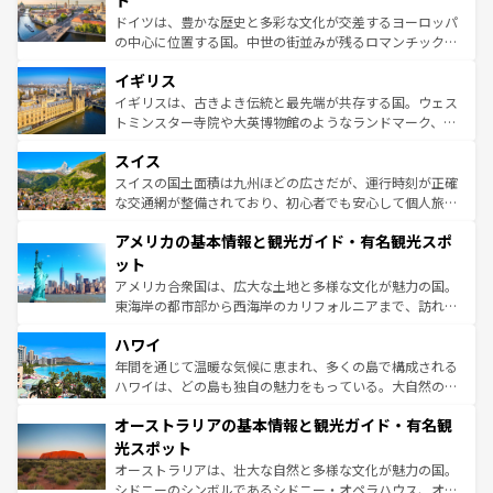
ト
ンテンツ一覧
を参照してほしい。
から魅了する。また、フランスは美食の国としても知ら
ドイツは、豊かな歴史と多彩な文化が交差するヨーロッパ
れ、フランス料理はユネスコ無形文化遺産にも登録されて
の中心に位置する国。中世の街並みが残るロマンチック街
いる。シャンパンの発祥地であるランス、プロヴァンスの
道から、未来を先取りするようなモダンな都市まで多様な
香り高いラベンダー畑など、多彩な楽しみ方が可能だ。さ
イギリス
顔を持つこの国は、どこを歩いても飽きることがない。ベ
らに、パリ以外の地域にも魅力が溢れており、どの街角に
ルリンの文化的活気、バイエルン州のアルプスの絶景、そ
イギリスは、古きよき伝統と最先端が共存する国。ウェス
も豊かな歴史と文化が息づいている。パリ以外の個性あふ
してライン川沿いのワイン畑といった風景は必見。ビール
トミンスター寺院や大英博物館のようなランドマーク、歴
れる地方に足を運ぶとそれぞれで全く異なる文化を体験で
とソーセージを味わいながら地元の人と過ごす楽しい時間
史ある大学都市、美しい丘陵地帯や牧歌的な風景など、エ
きるだろう。 なお、新着のフランス情報は
コンテンツ一覧
スイス
は、お酒好きな人にはぜひ体験してほしい。 なお、新着の
リアごとに異なる魅力がある。また、優雅なアフタヌーン
を参照してほしい。
ドイツ情報は
コンテンツ一覧
を参照してほしい。
ティー、ビール好きにはたまらない英国パブ、サッカー観
スイスの国土面積は九州ほどの広さだが、運行時刻が正確
戦など、本場だからこそできる体験も豊富。イギリスを旅
な交通網が整備されており、初心者でも安心して個人旅行
して楽しみつくそう。 なお、新着のイギリス情報は
コンテ
を楽しめる。日本同様に時刻表どおりの旅が可能だ。中世
アメリカの基本情報と観光ガイド・有名観光スポ
ンツ一覧
を参照してほしい。
の建物がそのまま残る町や、スイスならではのユニークな
博物館もあり、アルプス観光だけでなく町歩きも満喫する
ット
ことができる。国民の所得が高いため物価も高いが、旅行
アメリカ合衆国は、広大な土地と多様な文化が魅力の国。
者向けの交通パス提供のサービスもあり、うまく活用すれ
東海岸の都市部から西海岸のカリフォルニアまで、訪れる
ば市内交通費無料で観光を楽しむこともできる。 なお、新
場所ごとに異なる風景と体験が待っている。ニューヨーク
着のスイス情報は
コンテンツ一覧
を参照してほしい。
ハワイ
のような巨大都市は、観光、ショッピング、エンターテイ
ンメントが詰まった刺激的なスポットだ。一方、アメリカ
年間を通じて温暖な気候に恵まれ、多くの島で構成される
西部には大自然が広がり、グランドキャニオンやイエロー
ハワイは、どの島も独自の魅力をもっている。大自然の神
ストーン国立公園といった絶景が堪能できる。さらに、南
秘を感じたいなら、火山が生み出した壮大な景観を誇るハ
オーストラリアの基本情報と観光ガイド・有名観
部のニューオーリンズでは、音楽と美食が融合した独特の
ワイ島は見逃せない。また、定番の観光地といえばオアフ
文化が魅力。旅行者はアメリカの各地域で異なる魅力を楽
島だが、静かな自然を求めるならマウイ島やカウアイ島が
光スポット
しみながら、その多様性と豊かな歴史を感じることができ
おすすめ。エメラルドグリーンに輝く海をはじめ、豊かな
オーストラリアは、壮大な自然と多様な文化が魅力の国。
るだろう。車でのロードトリップや列車の旅も、アメリカ
文化や歴史が息づいている。「アロハスピリット」と呼ば
シドニーのシンボルであるシドニー・オペラハウス、オー