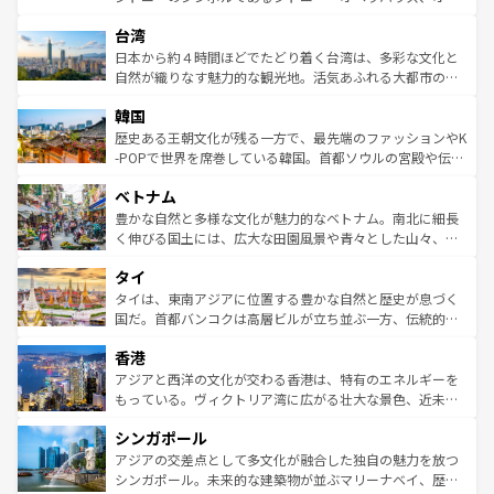
ならではの贅沢な旅のスタイルだ。 なお、新着のアメリカ
れるおもてなしの心で訪れる人々を迎えてくれるハワイの
ストラリア東海岸北部に広がる大サンゴ礁地帯グレートバ
情報は
コンテンツ一覧
を参照してほしい。
人々、おいしいローカルフードやハワイアンミュージッ
台湾
リアリーフや大陸中央部にそびえるウルル（エアーズロッ
ク、伝統的なフラダンスなど、すべてがハワイの魅力を彩
ク）、タスマニアの美しい原生林やケアンズの熱帯雨林な
日本から約４時間ほどでたどり着く台湾は、多彩な文化と
っている。訪れるたびに新しい発見と感動が待っているハ
ど、見どころがたくさん。また、カフェやワイン、オージ
自然が織りなす魅力的な観光地。活気あふれる大都市の台
ワイを、存分に味わってほしい。 なお、新着のハワイ情報
ービーフなどの食文化も豊かで、美味しいものであふれて
北やノスタルジックな町並みが人気な九份（ジォウフェ
は
コンテンツ一覧
を参照してほしい。
韓国
いる。アクティビティも充実しており、サーフィンやダイ
ン）、静ひつな山岳地帯である台湾東部など、都市の喧騒
ビング、ハイキングなど、アウトドア好きにはたまらな
と山間の静けさが共存しており、訪れる人に新しい発見と
歴史ある王朝文化が残る一方で、最先端のファッションやK
い。オーストラリアの多彩な魅力を存分に味わいつくそ
驚きをもたらしてくれる。また、奥深い台湾の食文化も魅
-POPで世界を席巻している韓国。首都ソウルの宮殿や伝統
う。 なお、新着のオーストラリア情報は
コンテンツ一覧
を
力で、夜市などの屋台グルメから高級料理、ヘルシーで美
家屋が並ぶエリアでは韓国の歴史と文化に浸ることがで
参照してほしい。
ベトナム
容にもいいと評判のスイーツなど、バラエティ豊かな料理
き、地方に足を延ばせば四季折々の自然美を楽しむことが
が味わえる。 なお、新着の台湾情報は
コンテンツ一覧
を参
できる。そして、キムチや焼肉、絶品のストリートフード
豊かな自然と多様な文化が魅力的なベトナム。南北に細長
照してほしい。
まで、さまざまな韓国料理が待っている。夜には、韓国な
く伸びる国土には、広大な田園風景や青々とした山々、世
らではのナイトライフも堪能できる。あたたかいホスピタ
界遺産に登録された壮大な自然景観が点在し、都市部では
タイ
リティに包まれながら、韓国の多彩な魅力を心ゆくまで味
急速な発展と共に伝統が息づく。ハノイの古い町並みやホ
わってみてほしい。 なお、新着の韓国情報は
コンテンツ一
ーチミン市のフランス統治時代の建物も、独特の雰囲気を
タイは、東南アジアに位置する豊かな自然と歴史が息づく
覧
を参照してほしい。
醸し出している。また、バラエティの豊かさとおいしさで
国だ。首都バンコクは高層ビルが立ち並ぶ一方、伝統的な
世界中の食通を魅了してやまないベトナム料理も魅力のひ
寺院や市場がいたるところに点在し、古きよき文化と現代
香港
とつ。フォーやバインミー、ベトナムコーヒーなどは、ぜ
の活気が交差している。北部ではチェンマイなどの山岳地
ひ現地で味わいたい。どの地域を訪れてもあたたかい人々
帯で自然と触れ合い、南部ではプーケットやクラビの美し
アジアと西洋の文化が交わる香港は、特有のエネルギーを
が旅行者を迎えてくれるので、きっと忘れられない旅にな
いビーチでリゾート気分を楽しむことができる。タイ料理
もっている。ヴィクトリア湾に広がる壮大な景色、近未来
るはずだ。 なお、新着のベトナム情報は
コンテンツ一覧
を
は世界的に有名で、屋台から高級レストランまで味覚を刺
的なアートスポット、そして歴史と現代が融合した町並
参照してほしい。
シンガポール
激する。気候は一年中温暖で、どの季節にも異なる楽しみ
み、どこを訪れても感動するはず。観光スポットが密集し
が待っている。親しみやすいタイの人々、仏教を中心とし
ており、効率よく見どころを回れるのも魅力。息をのむよ
アジアの交差点として多文化が融合した独自の魅力を放つ
た文化、そして多様な観光資源が、訪れる旅人を魅了し続
うな絶景から文化的な体験まで、香港を存分に楽しみ尽く
シンガポール。未来的な建築物が並ぶマリーナベイ、歴史