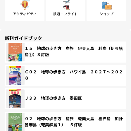
アクティビティ
鉄道・フライト
ショップ
新刊ガイドブック
１５ 地球の歩き方 島旅 伊豆大島 利島（伊豆諸
島①）３訂版
Ｃ０２ 地球の歩き方 ハワイ島 ２０２７～２０２
８
Ｊ３３ 地球の歩き方 墨田区
０２ 地球の歩き方 島旅 奄美大島 喜界島 加計
呂麻島（奄美群島１） ５訂版