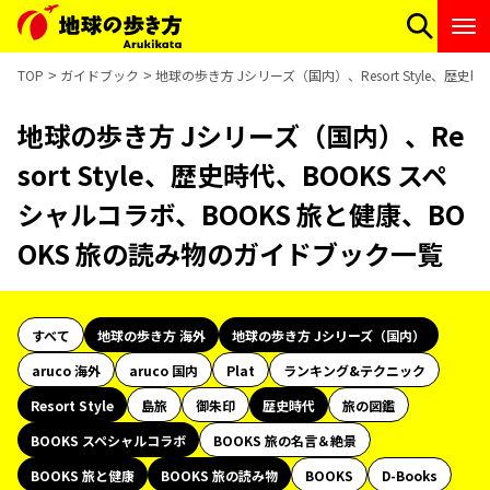
TOP
ガイドブック
地球の歩き方 Jシリーズ（国内）、Resort Style、歴
地球の歩き方 Jシリーズ（国内）、Re
sort Style、歴史時代、BOOKS スペ
シャルコラボ、BOOKS 旅と健康、BO
OKS 旅の読み物のガイドブック一覧
すべて
地球の歩き方 海外
地球の歩き方 Jシリーズ（国内）
aruco 海外
aruco 国内
Plat
ランキング&テクニック
Resort Style
島旅
御朱印
歴史時代
旅の図鑑
BOOKS スペシャルコラボ
BOOKS 旅の名言＆絶景
BOOKS 旅と健康
BOOKS 旅の読み物
BOOKS
D-Books