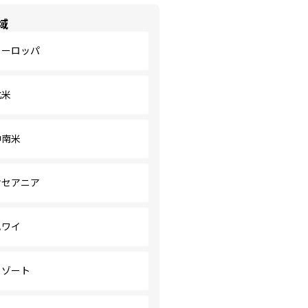
域
ヨーロッパ
北米
中南米
オセアニア
ハワイ
リゾート