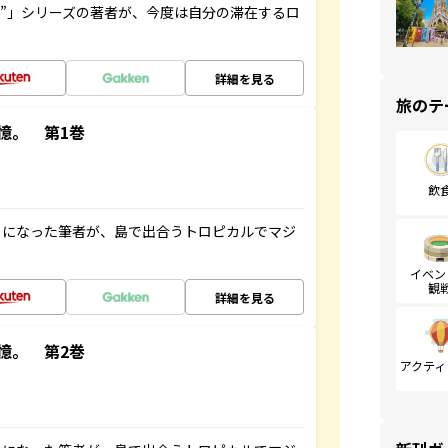
ト”」シリーズの著者が、今度は自分の滞在するロ
詳細を見る
旅のテ
憶。 第1巻
飲
とになった筆者が、島で出合うトロピカルでマジ
イベン
観
詳細を見る
憶。 第2巻
アクティ