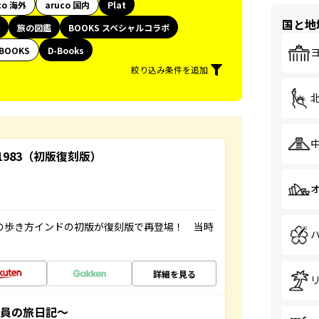
co 海外
aruco 国内
Plat
国と地
旅の図鑑
BOOKS スペシャルコラボ
BOOKS
D-Books
絞り込み条件を追加
-1983（初版復刻版）
球の歩き方インドの初版が復刻版で再登場！ 当時
詳細を見る
社員の旅日記～