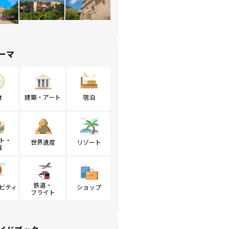
ーマ
食
建築・アート
宿泊
ト・
世界遺産
リゾート
戦
鉄道・
ビティ
ショップ
フライト