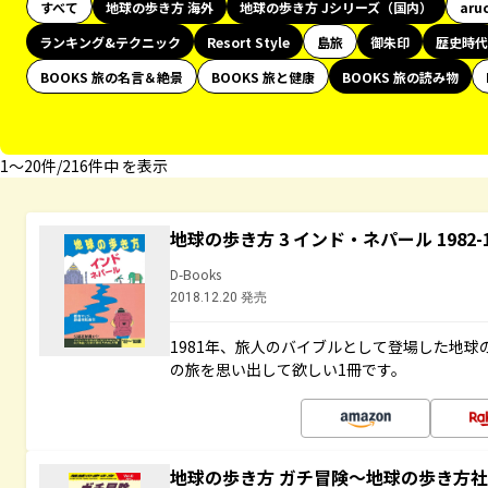
すべて
地球の歩き方 海外
地球の歩き方 Jシリーズ（国内）
aru
ランキング&テクニック
Resort Style
島旅
御朱印
歴史時代
BOOKS 旅の名言＆絶景
BOOKS 旅と健康
BOOKS 旅の読み物
1〜20件/216件中 を表示
地球の歩き方 3 インド・ネパール 1982
D-Books
2018.12.20 発売
1981年、旅人のバイブルとして登場した地
の旅を思い出して欲しい1冊です。
地球の歩き方 ガチ冒険～地球の歩き方