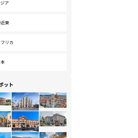
アジア
中近東
アフリカ
日本
ポット