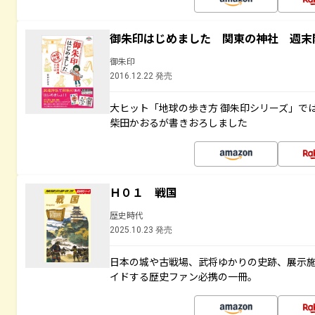
御朱印はじめました 関東の神社 週末
御朱印
2016.12.22 発売
大ヒット「地球の歩き方 御朱印シリーズ」で
柴田かおるが書きおろしました
Ｈ０１ 戦国
歴史時代
2025.10.23 発売
日本の城や古戦場、武将ゆかりの史跡、展示
イドする歴史ファン必携の一冊。