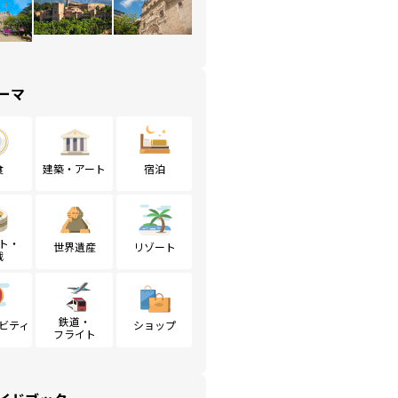
ーマ
食
建築・アート
宿泊
ト・
世界遺産
リゾート
戦
鉄道・
ビティ
ショップ
フライト