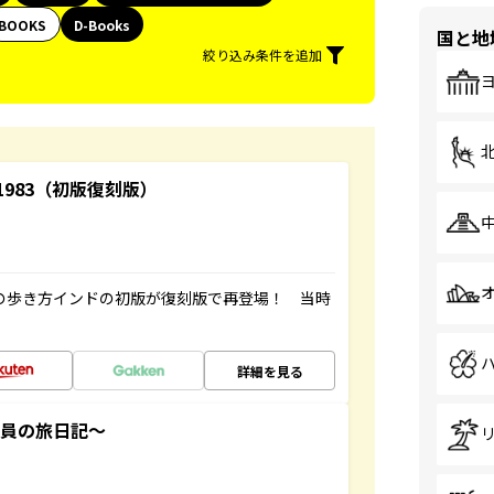
BOOKS
D-Books
国と地
絞り込み条件を追加
-1983（初版復刻版）
球の歩き方インドの初版が復刻版で再登場！ 当時
詳細を見る
社員の旅日記～