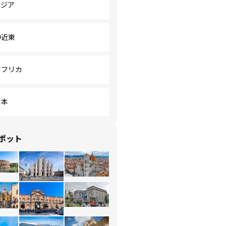
アジア
中近東
アフリカ
日本
ポット