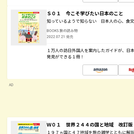
Ｓ０１ 今こそ学びたい日本のこと
知っているようで知らない 日本人の心、食
BOOKS 旅の読み物
2022.07.21 発売
１万人の訪日外国人を案内したガイドが、日
発見ができる１冊！
AD
Ｗ０１ 世界２４４の国と地域 改訂版
１９７ヵ国と４７地域を旅の雑学とともに解