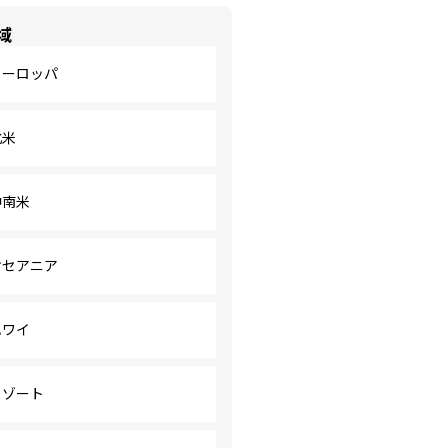
域
ヨーロッパ
北米
中南米
オセアニア
ハワイ
リゾート