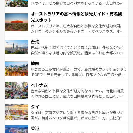
西部には大自然が広がり、グランドキャニオンやイエロー
ハワイは、どの島も独自の魅力をもっている。大自然の神
ストーン国立公園といった絶景が堪能できる。さらに、南
秘を感じたいなら、火山が生み出した壮大な景観を誇るハ
オーストラリアの基本情報と観光ガイド・有名観
部のニューオーリンズでは、音楽と美食が融合した独特の
ワイ島は見逃せない。また、定番の観光地といえばオアフ
文化が魅力。旅行者はアメリカの各地域で異なる魅力を楽
島だが、静かな自然を求めるならマウイ島やカウアイ島が
光スポット
しみながら、その多様性と豊かな歴史を感じることができ
おすすめ。エメラルドグリーンに輝く海をはじめ、豊かな
オーストラリアは、壮大な自然と多様な文化が魅力の国。
るだろう。車でのロードトリップや列車の旅も、アメリカ
文化や歴史が息づいている。「アロハスピリット」と呼ば
シドニーのシンボルであるシドニー・オペラハウス、オー
ならではの贅沢な旅のスタイルだ。 なお、新着のアメリカ
れるおもてなしの心で訪れる人々を迎えてくれるハワイの
ストラリア東海岸北部に広がる大サンゴ礁地帯グレートバ
情報は
コンテンツ一覧
を参照してほしい。
人々、おいしいローカルフードやハワイアンミュージッ
台湾
リアリーフや大陸中央部にそびえるウルル（エアーズロッ
ク、伝統的なフラダンスなど、すべてがハワイの魅力を彩
ク）、タスマニアの美しい原生林やケアンズの熱帯雨林な
日本から約４時間ほどでたどり着く台湾は、多彩な文化と
っている。訪れるたびに新しい発見と感動が待っているハ
ど、見どころがたくさん。また、カフェやワイン、オージ
自然が織りなす魅力的な観光地。活気あふれる大都市の台
ワイを、存分に味わってほしい。 なお、新着のハワイ情報
ービーフなどの食文化も豊かで、美味しいものであふれて
北やノスタルジックな町並みが人気な九份（ジォウフェ
は
コンテンツ一覧
を参照してほしい。
韓国
いる。アクティビティも充実しており、サーフィンやダイ
ン）、静ひつな山岳地帯である台湾東部など、都市の喧騒
ビング、ハイキングなど、アウトドア好きにはたまらな
と山間の静けさが共存しており、訪れる人に新しい発見と
歴史ある王朝文化が残る一方で、最先端のファッションやK
い。オーストラリアの多彩な魅力を存分に味わいつくそ
驚きをもたらしてくれる。また、奥深い台湾の食文化も魅
-POPで世界を席巻している韓国。首都ソウルの宮殿や伝統
う。 なお、新着のオーストラリア情報は
コンテンツ一覧
を
力で、夜市などの屋台グルメから高級料理、ヘルシーで美
家屋が並ぶエリアでは韓国の歴史と文化に浸ることがで
参照してほしい。
ベトナム
容にもいいと評判のスイーツなど、バラエティ豊かな料理
き、地方に足を延ばせば四季折々の自然美を楽しむことが
が味わえる。 なお、新着の台湾情報は
コンテンツ一覧
を参
できる。そして、キムチや焼肉、絶品のストリートフード
豊かな自然と多様な文化が魅力的なベトナム。南北に細長
照してほしい。
まで、さまざまな韓国料理が待っている。夜には、韓国な
く伸びる国土には、広大な田園風景や青々とした山々、世
らではのナイトライフも堪能できる。あたたかいホスピタ
界遺産に登録された壮大な自然景観が点在し、都市部では
タイ
リティに包まれながら、韓国の多彩な魅力を心ゆくまで味
急速な発展と共に伝統が息づく。ハノイの古い町並みやホ
わってみてほしい。 なお、新着の韓国情報は
コンテンツ一
ーチミン市のフランス統治時代の建物も、独特の雰囲気を
タイは、東南アジアに位置する豊かな自然と歴史が息づく
覧
を参照してほしい。
醸し出している。また、バラエティの豊かさとおいしさで
国だ。首都バンコクは高層ビルが立ち並ぶ一方、伝統的な
世界中の食通を魅了してやまないベトナム料理も魅力のひ
寺院や市場がいたるところに点在し、古きよき文化と現代
香港
とつ。フォーやバインミー、ベトナムコーヒーなどは、ぜ
の活気が交差している。北部ではチェンマイなどの山岳地