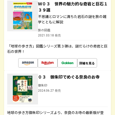
Ｗ０３ 世界の魅力的な奇岩と巨石１
３９選
不思議とロマンに満ちた岩石の謎を旅の雑
学とともに解説
旅の図鑑
2021.03.18 発売
「地球の歩き方」図鑑シリーズ第３弾は、謎だらけの奇岩と巨
石の世界！
詳細を見る
０３ 御朱印でめぐる奈良のお寺
御朱印
2024.06.27 発売
地球の歩き方御朱印シリーズより、奈良のお寺の最新版が登