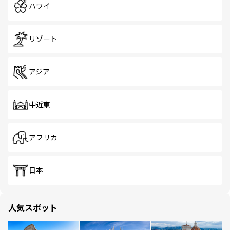
ハワイ
リゾート
アジア
中近東
アフリカ
日本
人気スポット