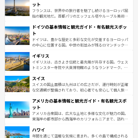
しい。
れる闘牛、そして美味しいタパスが生活の一部となってい
ット
る。首都マドリードの洗練された雰囲気や、バルセロナの
フランスは、世界中の旅行者を魅了し続けるヨーロッパ屈
アートに溢れた街角から、地方では古代ローマ遺跡や中世
指の観光地だ。首都パリのエッフェル塔やルーブル美術館
の城塞都市、穏やかなビーチリゾートまで多彩な表情を見
といった象徴的なスポットから、田舎町の古風な美しさま
せる。地方によって風土や気候が異なるスペインはその個
ドイツの基本情報と観光ガイド・有名観光スポッ
で、幅広い魅力が詰まっている。華麗な宮殿、歴史的な大
性で訪れる人を魅了する。 なお、新着のスペイン情報は
コ
聖堂、美しいビーチ、そして豊かな自然が、訪れる者を心
ト
ンテンツ一覧
を参照してほしい。
から魅了する。また、フランスは美食の国としても知ら
ドイツは、豊かな歴史と多彩な文化が交差するヨーロッパ
れ、フランス料理はユネスコ無形文化遺産にも登録されて
の中心に位置する国。中世の街並みが残るロマンチック街
いる。シャンパンの発祥地であるランス、プロヴァンスの
道から、未来を先取りするようなモダンな都市まで多様な
香り高いラベンダー畑など、多彩な楽しみ方が可能だ。さ
イギリス
顔を持つこの国は、どこを歩いても飽きることがない。ベ
らに、パリ以外の地域にも魅力が溢れており、どの街角に
ルリンの文化的活気、バイエルン州のアルプスの絶景、そ
イギリスは、古きよき伝統と最先端が共存する国。ウェス
も豊かな歴史と文化が息づいている。パリ以外の個性あふ
してライン川沿いのワイン畑といった風景は必見。ビール
トミンスター寺院や大英博物館のようなランドマーク、歴
れる地方に足を運ぶとそれぞれで全く異なる文化を体験で
とソーセージを味わいながら地元の人と過ごす楽しい時間
史ある大学都市、美しい丘陵地帯や牧歌的な風景など、エ
きるだろう。 なお、新着のフランス情報は
コンテンツ一覧
スイス
は、お酒好きな人にはぜひ体験してほしい。 なお、新着の
リアごとに異なる魅力がある。また、優雅なアフタヌーン
を参照してほしい。
ドイツ情報は
コンテンツ一覧
を参照してほしい。
ティー、ビール好きにはたまらない英国パブ、サッカー観
スイスの国土面積は九州ほどの広さだが、運行時刻が正確
戦など、本場だからこそできる体験も豊富。イギリスを旅
な交通網が整備されており、初心者でも安心して個人旅行
して楽しみつくそう。 なお、新着のイギリス情報は
コンテ
を楽しめる。日本同様に時刻表どおりの旅が可能だ。中世
アメリカの基本情報と観光ガイド・有名観光スポ
ンツ一覧
を参照してほしい。
の建物がそのまま残る町や、スイスならではのユニークな
博物館もあり、アルプス観光だけでなく町歩きも満喫する
ット
ことができる。国民の所得が高いため物価も高いが、旅行
アメリカ合衆国は、広大な土地と多様な文化が魅力の国。
者向けの交通パス提供のサービスもあり、うまく活用すれ
東海岸の都市部から西海岸のカリフォルニアまで、訪れる
ば市内交通費無料で観光を楽しむこともできる。 なお、新
場所ごとに異なる風景と体験が待っている。ニューヨーク
着のスイス情報は
コンテンツ一覧
を参照してほしい。
ハワイ
のような巨大都市は、観光、ショッピング、エンターテイ
ンメントが詰まった刺激的なスポットだ。一方、アメリカ
年間を通じて温暖な気候に恵まれ、多くの島で構成される