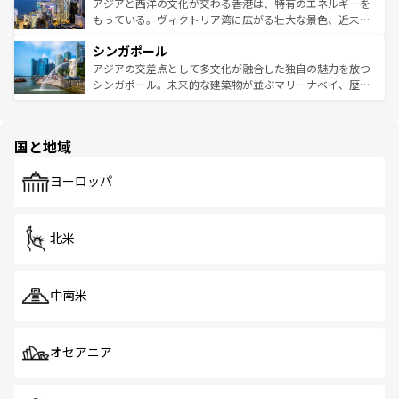
ひ現地で味わいたい。どの地域を訪れてもあたたかい人々
帯で自然と触れ合い、南部ではプーケットやクラビの美し
アジアと西洋の文化が交わる香港は、特有のエネルギーを
が旅行者を迎えてくれるので、きっと忘れられない旅にな
いビーチでリゾート気分を楽しむことができる。タイ料理
もっている。ヴィクトリア湾に広がる壮大な景色、近未来
るはずだ。 なお、新着のベトナム情報は
コンテンツ一覧
を
は世界的に有名で、屋台から高級レストランまで味覚を刺
的なアートスポット、そして歴史と現代が融合した町並
参照してほしい。
シンガポール
激する。気候は一年中温暖で、どの季節にも異なる楽しみ
み、どこを訪れても感動するはず。観光スポットが密集し
が待っている。親しみやすいタイの人々、仏教を中心とし
ており、効率よく見どころを回れるのも魅力。息をのむよ
アジアの交差点として多文化が融合した独自の魅力を放つ
た文化、そして多様な観光資源が、訪れる旅人を魅了し続
うな絶景から文化的な体験まで、香港を存分に楽しみ尽く
シンガポール。未来的な建築物が並ぶマリーナベイ、歴史
ける。 なお、新着のタイ情報は
コンテンツ一覧
を参照して
そう。 なお、新着の香港情報は
コンテンツ一覧
を参照して
と伝統を感じられるエスニックタウン、多数の緑豊かな公
ほしい。
ほしい。
園や自然保護区など、自然が調和した近代的な景観と文化
の多様性あふれるカラフルな町は、どこを歩いても新しい
国と地域
発見がある。さらに、治安のよさや充実した公共交通機関
も、旅行者にとっては魅力的なポイント。グルメも豊富
で、ホーカーズは地元の風情を楽しめる外せないスポット
ヨーロッパ
だ。訪れる人を飽きさせないシンガポールで、多様な魅力
を体感しよう。 なお、新着のシンガポール情報は
コンテン
ツ一覧
を参照してほしい。
北米
中南米
オセアニア