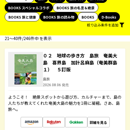
BOOKS スペシャルコラボ
BOOKS 旅の名言＆絶景
BOOKS 旅と健康
BOOKS 旅の読み物
BOOKS
D-Books
絞り込み条件を追加
21〜40件/246件中 を表示
０２ 地球の歩き方 島旅 奄美大
島 喜界島 加計呂麻島（奄美群島
１） ５訂版
島旅
2026.08.06 発売
ようこそ！ 絶景スポットから遊び方、カルチャーまで、島の
人たちが教えてくれた奄美大島の魅力を1冊に凝縮。さあ、島
旅へ。
詳細を見る