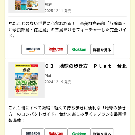
島旅
2025.12.11 発売
見たことのない世界に心奪われる！ 奄美群島南部「与論島・
沖永良部島・徳之島」の三島だけをフィーチャーした完全ガイ
ド。
詳細を見る
０３ 地球の歩き方 Ｐｌａｔ 台北
Plat
2024.12.19 発売
これ１冊にすべて凝縮！軽くて持ち歩きに便利な「地球の歩き
方」のコンパクトガイド。台北を楽しみ尽くすプラン＆最新情
報満載！
詳細を見る