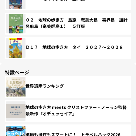
０２ 地球の歩き方 島旅 奄美大島 喜界島 加計
呂麻島（奄美群島１） ５訂版
Ｄ１７ 地球の歩き方 タイ ２０２７～２０２８
特設ページ
世界遺産ランキング
地球の歩き方 meets クリストファー・ノーラン監督
最新作『オデュッセイア』
準備も滞在もスマートに！ トラベルハック2026