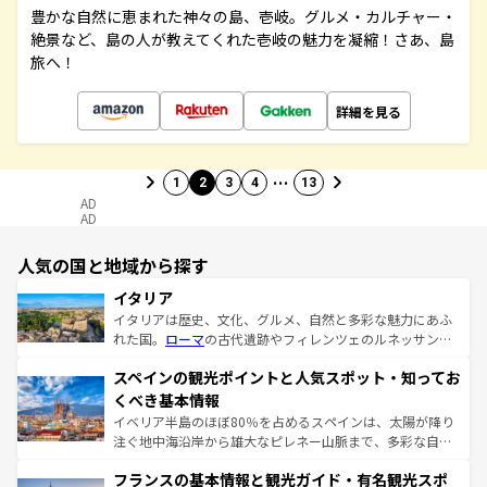
豊かな自然に恵まれた神々の島、壱岐。グルメ・カルチャー・
絶景など、島の人が教えてくれた壱岐の魅力を凝縮！さあ、島
旅へ！
詳細を見る
…
1
2
3
4
13
AD
AD
人気の国と地域から探す
イタリア
イタリアは歴史、文化、グルメ、自然と多彩な魅力にあふ
れた国。
ローマ
の古代遺跡やフィレンツェのルネッサンス
美術、ヴェネツィアの運河など、歴史あるスポットはもち
スペインの観光ポイントと人気スポット・知ってお
ろん、トスカーナの美しい田園風景やアマルフィ海岸の絶
景など、自然景観も見逃せない。観光の合間には、本場の
くべき基本情報
ピザやパスタなど、絶品のイタリア料理を堪能することも
イベリア半島のほぼ80％を占めるスペインは、太陽が降り
できる。朝目覚めてから夜眠るまで、すべての瞬間を楽し
注ぐ地中海沿岸から雄大なピレネー山脈まで、多彩な自然
ませてくれるイタリアで、忘れられない旅をしてみよう！
と文化が詰まったヨーロッパ屈指の旅行先だ。多様な地域
なお、新着のイタリア情報は
コンテンツ一覧
を参照してほ
フランスの基本情報と観光ガイド・有名観光スポ
文化が根付くこの国では、情熱的なフラメンコ、熱気あふ