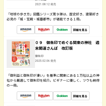
2021.08.12 発売
「地球の歩き方」図鑑シリーズ第９弾は、歴史好き、建築好き
必見の「城・宮殿・城塞都市」が堪能できる１冊。
詳細を見る
０９ 御朱印でめぐる関東の神社 週
末開運さんぽ 改訂版
御朱印
2025.02.06 発売
「御利益と御朱印が凄い」を基準に関東にある１万社以上の神
社から厳選して御朱印を紹介。ビギナーに優しく、ツウも納得
の一冊。
詳細を見る