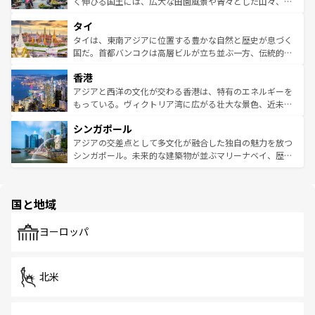
まで、さまざまな韓国料理が待っている。夜には、韓国な
く伸びる国土には、広大な田園風景や青々とした山々、世
らではのナイトライフも堪能できる。あたたかいホスピタ
界遺産に登録された壮大な自然景観が点在し、都市部では
タイ
リティに包まれながら、韓国の多彩な魅力を心ゆくまで味
急速な発展と共に伝統が息づく。ハノイの古い町並みやホ
わってみてほしい。 なお、新着の韓国情報は
コンテンツ一
ーチミン市のフランス統治時代の建物も、独特の雰囲気を
タイは、東南アジアに位置する豊かな自然と歴史が息づく
覧
を参照してほしい。
醸し出している。また、バラエティの豊かさとおいしさで
国だ。首都バンコクは高層ビルが立ち並ぶ一方、伝統的な
世界中の食通を魅了してやまないベトナム料理も魅力のひ
寺院や市場がいたるところに点在し、古きよき文化と現代
香港
とつ。フォーやバインミー、ベトナムコーヒーなどは、ぜ
の活気が交差している。北部ではチェンマイなどの山岳地
ひ現地で味わいたい。どの地域を訪れてもあたたかい人々
帯で自然と触れ合い、南部ではプーケットやクラビの美し
アジアと西洋の文化が交わる香港は、特有のエネルギーを
が旅行者を迎えてくれるので、きっと忘れられない旅にな
いビーチでリゾート気分を楽しむことができる。タイ料理
もっている。ヴィクトリア湾に広がる壮大な景色、近未来
るはずだ。 なお、新着のベトナム情報は
コンテンツ一覧
を
は世界的に有名で、屋台から高級レストランまで味覚を刺
的なアートスポット、そして歴史と現代が融合した町並
参照してほしい。
シンガポール
激する。気候は一年中温暖で、どの季節にも異なる楽しみ
み、どこを訪れても感動するはず。観光スポットが密集し
が待っている。親しみやすいタイの人々、仏教を中心とし
ており、効率よく見どころを回れるのも魅力。息をのむよ
アジアの交差点として多文化が融合した独自の魅力を放つ
た文化、そして多様な観光資源が、訪れる旅人を魅了し続
うな絶景から文化的な体験まで、香港を存分に楽しみ尽く
シンガポール。未来的な建築物が並ぶマリーナベイ、歴史
ける。 なお、新着のタイ情報は
コンテンツ一覧
を参照して
そう。 なお、新着の香港情報は
コンテンツ一覧
を参照して
と伝統を感じられるエスニックタウン、多数の緑豊かな公
ほしい。
ほしい。
園や自然保護区など、自然が調和した近代的な景観と文化
の多様性あふれるカラフルな町は、どこを歩いても新しい
国と地域
発見がある。さらに、治安のよさや充実した公共交通機関
も、旅行者にとっては魅力的なポイント。グルメも豊富
で、ホーカーズは地元の風情を楽しめる外せないスポット
ヨーロッパ
だ。訪れる人を飽きさせないシンガポールで、多様な魅力
を体感しよう。 なお、新着のシンガポール情報は
コンテン
ツ一覧
を参照してほしい。
北米