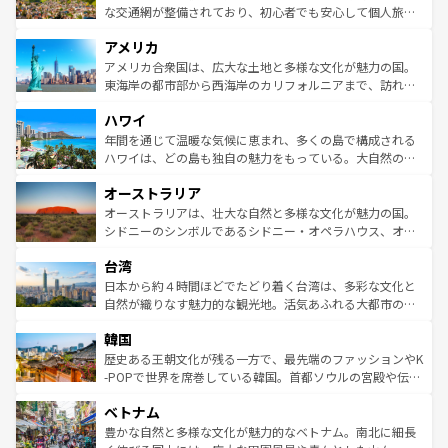
を参照してほしい。
戦など、本場だからこそできる体験も豊富。イギリスを旅
な交通網が整備されており、初心者でも安心して個人旅行
して楽しみつくそう。 なお、新着のイギリス情報は
コンテ
を楽しめる。日本同様に時刻表どおりの旅が可能だ。中世
アメリカ
ンツ一覧
を参照してほしい。
の建物がそのまま残る町や、スイスならではのユニークな
博物館もあり、アルプス観光だけでなく町歩きも満喫する
アメリカ合衆国は、広大な土地と多様な文化が魅力の国。
ことができる。国民の所得が高いため物価も高いが、旅行
東海岸の都市部から西海岸のカリフォルニアまで、訪れる
者向けの交通パス提供のサービスもあり、うまく活用すれ
場所ごとに異なる風景と体験が待っている。ニューヨーク
ハワイ
ば市内交通費無料で観光を楽しむこともできる。 なお、新
のような巨大都市は、観光、ショッピング、エンターテイ
着のスイス情報は
コンテンツ一覧
を参照してほしい。
ンメントが詰まった刺激的なスポットだ。一方、アメリカ
年間を通じて温暖な気候に恵まれ、多くの島で構成される
西部には大自然が広がり、グランドキャニオンやイエロー
ハワイは、どの島も独自の魅力をもっている。大自然の神
ストーン国立公園といった絶景が堪能できる。さらに、南
秘を感じたいなら、火山が生み出した壮大な景観を誇るハ
オーストラリア
部のニューオーリンズでは、音楽と美食が融合した独特の
ワイ島は見逃せない。また、定番の観光地といえばオアフ
文化が魅力。旅行者はアメリカの各地域で異なる魅力を楽
島だが、静かな自然を求めるならマウイ島やカウアイ島が
オーストラリアは、壮大な自然と多様な文化が魅力の国。
しみながら、その多様性と豊かな歴史を感じることができ
おすすめ。エメラルドグリーンに輝く海をはじめ、豊かな
シドニーのシンボルであるシドニー・オペラハウス、オー
るだろう。車でのロードトリップや列車の旅も、アメリカ
文化や歴史が息づいている。「アロハスピリット」と呼ば
ストラリア東海岸北部に広がる大サンゴ礁地帯グレートバ
ならではの贅沢な旅のスタイルだ。 なお、新着のアメリカ
台湾
れるおもてなしの心で訪れる人々を迎えてくれるハワイの
リアリーフや大陸中央部にそびえるウルル（エアーズロッ
情報は
コンテンツ一覧
を参照してほしい。
人々、おいしいローカルフードやハワイアンミュージッ
ク）、タスマニアの美しい原生林やケアンズの熱帯雨林な
日本から約４時間ほどでたどり着く台湾は、多彩な文化と
ク、伝統的なフラダンスなど、すべてがハワイの魅力を彩
ど、見どころがたくさん。また、カフェやワイン、オージ
自然が織りなす魅力的な観光地。活気あふれる大都市の台
っている。訪れるたびに新しい発見と感動が待っているハ
ービーフなどの食文化も豊かで、美味しいものであふれて
北やノスタルジックな町並みが人気な九份（ジォウフェ
ワイを、存分に味わってほしい。 なお、新着のハワイ情報
韓国
いる。アクティビティも充実しており、サーフィンやダイ
ン）、静ひつな山岳地帯である台湾東部など、都市の喧騒
は
コンテンツ一覧
を参照してほしい。
ビング、ハイキングなど、アウトドア好きにはたまらな
と山間の静けさが共存しており、訪れる人に新しい発見と
歴史ある王朝文化が残る一方で、最先端のファッションやK
い。オーストラリアの多彩な魅力を存分に味わいつくそ
驚きをもたらしてくれる。また、奥深い台湾の食文化も魅
-POPで世界を席巻している韓国。首都ソウルの宮殿や伝統
う。 なお、新着のオーストラリア情報は
コンテンツ一覧
を
力で、夜市などの屋台グルメから高級料理、ヘルシーで美
家屋が並ぶエリアでは韓国の歴史と文化に浸ることがで
参照してほしい。
ベトナム
容にもいいと評判のスイーツなど、バラエティ豊かな料理
き、地方に足を延ばせば四季折々の自然美を楽しむことが
が味わえる。 なお、新着の台湾情報は
コンテンツ一覧
を参
できる。そして、キムチや焼肉、絶品のストリートフード
豊かな自然と多様な文化が魅力的なベトナム。南北に細長
照してほしい。