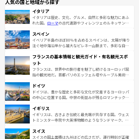
人気の国と地域から探す
イタリア
イタリアは歴史、文化、グルメ、自然と多彩な魅力にあふ
れた国。
ローマ
の古代遺跡やフィレンツェのルネッサンス
美術、ヴェネツィアの運河など、歴史あるスポットはもち
スペイン
ろん、トスカーナの美しい田園風景やアマルフィ海岸の絶
景など、自然景観も見逃せない。観光の合間には、本場の
イベリア半島のほぼ80％を占めるスペインは、太陽が降り
ピザやパスタなど、絶品のイタリア料理を堪能することも
注ぐ地中海沿岸から雄大なピレネー山脈まで、多彩な自然
できる。朝目覚めてから夜眠るまで、すべての瞬間を楽し
と文化が詰まったヨーロッパ屈指の旅行先だ。多様な地域
フランスの基本情報と観光ガイド・有名観光スポ
ませてくれるイタリアで、忘れられない旅をしてみよう！
文化が根付くこの国では、情熱的なフラメンコ、熱気あふ
なお、新着のイタリア情報は
コンテンツ一覧
を参照してほ
れる闘牛、そして美味しいタパスが生活の一部となってい
ット
しい。
る。首都マドリードの洗練された雰囲気や、バルセロナの
フランスは、世界中の旅行者を魅了し続けるヨーロッパ屈
アートに溢れた街角から、地方では古代ローマ遺跡や中世
指の観光地だ。首都パリのエッフェル塔やルーブル美術館
の城塞都市、穏やかなビーチリゾートまで多彩な表情を見
といった象徴的なスポットから、田舎町の古風な美しさま
せる。地方によって風土や気候が異なるスペインはその個
ドイツ
で、幅広い魅力が詰まっている。華麗な宮殿、歴史的な大
性で訪れる人を魅了する。 なお、新着のスペイン情報は
コ
聖堂、美しいビーチ、そして豊かな自然が、訪れる者を心
ドイツは、豊かな歴史と多彩な文化が交差するヨーロッパ
ンテンツ一覧
を参照してほしい。
から魅了する。また、フランスは美食の国としても知ら
の中心に位置する国。中世の街並みが残るロマンチック街
れ、フランス料理はユネスコ無形文化遺産にも登録されて
道から、未来を先取りするようなモダンな都市まで多様な
イギリス
いる。シャンパンの発祥地であるランス、プロヴァンスの
顔を持つこの国は、どこを歩いても飽きることがない。ベ
香り高いラベンダー畑など、多彩な楽しみ方が可能だ。さ
ルリンの文化的活気、バイエルン州のアルプスの絶景、そ
イギリスは、古きよき伝統と最先端が共存する国。ウェス
らに、パリ以外の地域にも魅力が溢れており、どの街角に
してライン川沿いのワイン畑といった風景は必見。ビール
トミンスター寺院や大英博物館のようなランドマーク、歴
も豊かな歴史と文化が息づいている。パリ以外の個性あふ
とソーセージを味わいながら地元の人と過ごす楽しい時間
史ある大学都市、美しい丘陵地帯や牧歌的な風景など、エ
れる地方に足を運ぶとそれぞれで全く異なる文化を体験で
スイス
は、お酒好きな人にはぜひ体験してほしい。 なお、新着の
リアごとに異なる魅力がある。また、優雅なアフタヌーン
きるだろう。 なお、新着のフランス情報は
コンテンツ一覧
ドイツ情報は
コンテンツ一覧
を参照してほしい。
ティー、ビール好きにはたまらない英国パブ、サッカー観
スイスの国土面積は九州ほどの広さだが、運行時刻が正確