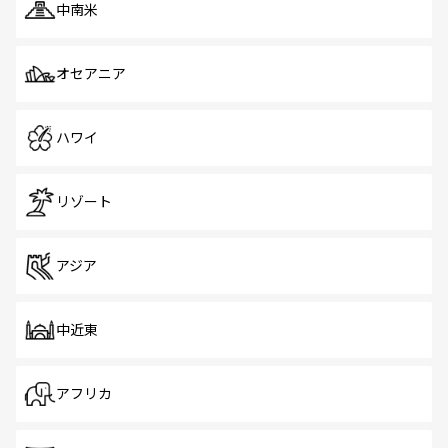
中南米
オセアニア
ハワイ
リゾート
アジア
中近東
アフリカ