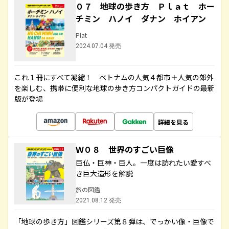
０７ 地球の歩き方 Ｐｌａｔ ホー
チミン ハノイ ダナン ホイアン
Plat
2024.07.04 発売
これ１冊にすべて凝縮！ ベトナムの人気４都市＋人気の郊外
を楽しむ、携帯に便利な地球の歩き方コンパクトガイドの最新
版が登場
詳細を見る
Ｗ０８ 世界のすごい巨像
巨仏・巨神・巨人。一度は訪れたい愛すべ
き巨大造形を解説
旅の図鑑
2021.08.12 発売
「地球の歩き方」図鑑シリーズ第８弾は、でっかい像・巨像で