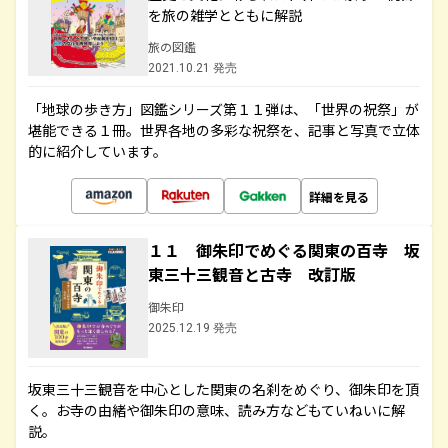
を旅の雑学とともに解説
旅の図鑑
2021.10.21 発売
「地球の歩き方」図鑑シリーズ第１１弾は、「世界の祝祭」が
堪能できる１冊。世界各地の多彩な祝祭を、記事と写真で立体
的に紹介しています。
詳細を見る
１１ 御朱印でめぐる関東の百寺 坂
東三十三観音と古寺 改訂版
御朱印
2025.12.19 発売
坂東三十三観音を中心とした関東の名刹をめぐり、御朱印を頂
く。お寺の由緒や御朱印の意味、読み方などもていねいに解
説。