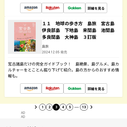
詳細を見る
１１ 地球の歩き方 島旅 宮古島
伊良部島 下地島 来間島 池間島
多良間島 大神島 ３訂版
島旅
2024.12.05 発売
宮古諸島だけの完全ガイドブック！ 島絶景、島グルメ、島カ
ルチャーをとことん掘り下げて紹介。島の方からのおすすめ情
報も。
詳細を見る
…
1
2
3
4
5
13
AD
AD