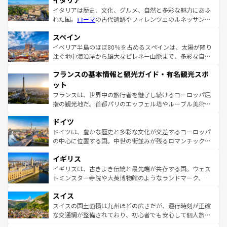
イタリア
イタリアは歴史、文化、グルメ、自然と多彩な魅力にあふ
れた国。
ローマ
の古代遺跡やフィレンツェのルネッサンス
美術、ヴェネツィアの運河など、歴史あるスポットはもち
スペイン
ろん、トスカーナの美しい田園風景やアマルフィ海岸の絶
景など、自然景観も見逃せない。観光の合間には、本場の
イベリア半島のほぼ80％を占めるスペインは、太陽が降り
ピザやパスタなど、絶品のイタリア料理を堪能することも
注ぐ地中海沿岸から雄大なピレネー山脈まで、多彩な自然
できる。朝目覚めてから夜眠るまで、すべての瞬間を楽し
と文化が詰まったヨーロッパ屈指の旅行先だ。多様な地域
フランスの基本情報と観光ガイド・有名観光スポ
ませてくれるイタリアで、忘れられない旅をしてみよう！
文化が根付くこの国では、情熱的なフラメンコ、熱気あふ
なお、新着のイタリア情報は
コンテンツ一覧
を参照してほ
れる闘牛、そして美味しいタパスが生活の一部となってい
ット
しい。
る。首都マドリードの洗練された雰囲気や、バルセロナの
フランスは、世界中の旅行者を魅了し続けるヨーロッパ屈
アートに溢れた街角から、地方では古代ローマ遺跡や中世
指の観光地だ。首都パリのエッフェル塔やルーブル美術館
の城塞都市、穏やかなビーチリゾートまで多彩な表情を見
といった象徴的なスポットから、田舎町の古風な美しさま
せる。地方によって風土や気候が異なるスペインはその個
ドイツ
で、幅広い魅力が詰まっている。華麗な宮殿、歴史的な大
性で訪れる人を魅了する。 なお、新着のスペイン情報は
コ
聖堂、美しいビーチ、そして豊かな自然が、訪れる者を心
ドイツは、豊かな歴史と多彩な文化が交差するヨーロッパ
ンテンツ一覧
を参照してほしい。
から魅了する。また、フランスは美食の国としても知ら
の中心に位置する国。中世の街並みが残るロマンチック街
れ、フランス料理はユネスコ無形文化遺産にも登録されて
道から、未来を先取りするようなモダンな都市まで多様な
イギリス
いる。シャンパンの発祥地であるランス、プロヴァンスの
顔を持つこの国は、どこを歩いても飽きることがない。ベ
香り高いラベンダー畑など、多彩な楽しみ方が可能だ。さ
ルリンの文化的活気、バイエルン州のアルプスの絶景、そ
イギリスは、古きよき伝統と最先端が共存する国。ウェス
らに、パリ以外の地域にも魅力が溢れており、どの街角に
してライン川沿いのワイン畑といった風景は必見。ビール
トミンスター寺院や大英博物館のようなランドマーク、歴
も豊かな歴史と文化が息づいている。パリ以外の個性あふ
とソーセージを味わいながら地元の人と過ごす楽しい時間
史ある大学都市、美しい丘陵地帯や牧歌的な風景など、エ
れる地方に足を運ぶとそれぞれで全く異なる文化を体験で
スイス
は、お酒好きな人にはぜひ体験してほしい。 なお、新着の
リアごとに異なる魅力がある。また、優雅なアフタヌーン
きるだろう。 なお、新着のフランス情報は
コンテンツ一覧
ドイツ情報は
コンテンツ一覧
を参照してほしい。
ティー、ビール好きにはたまらない英国パブ、サッカー観
スイスの国土面積は九州ほどの広さだが、運行時刻が正確
を参照してほしい。
戦など、本場だからこそできる体験も豊富。イギリスを旅
な交通網が整備されており、初心者でも安心して個人旅行
して楽しみつくそう。 なお、新着のイギリス情報は
コンテ
を楽しめる。日本同様に時刻表どおりの旅が可能だ。中世