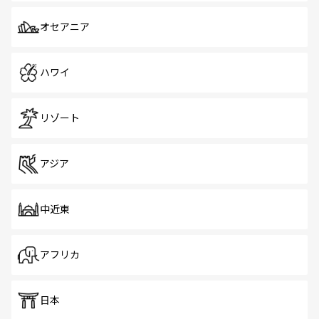
オセアニア
ハワイ
リゾート
アジア
中近東
アフリカ
日本