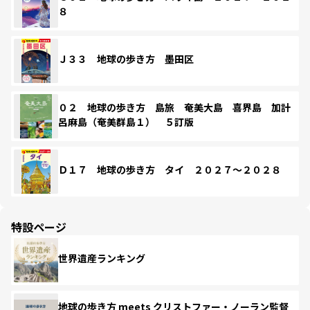
８
Ｊ３３ 地球の歩き方 墨田区
０２ 地球の歩き方 島旅 奄美大島 喜界島 加計
呂麻島（奄美群島１） ５訂版
Ｄ１７ 地球の歩き方 タイ ２０２７～２０２８
特設ページ
世界遺産ランキング
地球の歩き方 meets クリストファー・ノーラン監督