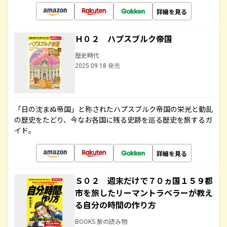
詳細を見る
Ｈ０２ ハプスブルク帝国
歴史時代
2025.09.18 発売
「日の沈まぬ帝国」と称されたハプスブルク帝国の栄光と動乱
の歴史をたどり、今なお各国に残る史跡を巡る歴史を旅するガ
イド。
詳細を見る
Ｓ０２ 週末だけで７０ヵ国１５９都
市を旅したリーマントラベラーが教え
る自分の時間の作り方
BOOKS 旅の読み物