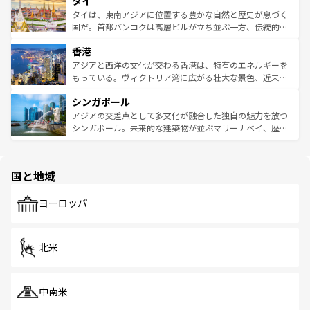
タイ
リティに包まれながら、韓国の多彩な魅力を心ゆくまで味
急速な発展と共に伝統が息づく。ハノイの古い町並みやホ
わってみてほしい。 なお、新着の韓国情報は
コンテンツ一
ーチミン市のフランス統治時代の建物も、独特の雰囲気を
タイは、東南アジアに位置する豊かな自然と歴史が息づく
覧
を参照してほしい。
醸し出している。また、バラエティの豊かさとおいしさで
国だ。首都バンコクは高層ビルが立ち並ぶ一方、伝統的な
世界中の食通を魅了してやまないベトナム料理も魅力のひ
寺院や市場がいたるところに点在し、古きよき文化と現代
香港
とつ。フォーやバインミー、ベトナムコーヒーなどは、ぜ
の活気が交差している。北部ではチェンマイなどの山岳地
ひ現地で味わいたい。どの地域を訪れてもあたたかい人々
帯で自然と触れ合い、南部ではプーケットやクラビの美し
アジアと西洋の文化が交わる香港は、特有のエネルギーを
が旅行者を迎えてくれるので、きっと忘れられない旅にな
いビーチでリゾート気分を楽しむことができる。タイ料理
もっている。ヴィクトリア湾に広がる壮大な景色、近未来
るはずだ。 なお、新着のベトナム情報は
コンテンツ一覧
を
は世界的に有名で、屋台から高級レストランまで味覚を刺
的なアートスポット、そして歴史と現代が融合した町並
参照してほしい。
シンガポール
激する。気候は一年中温暖で、どの季節にも異なる楽しみ
み、どこを訪れても感動するはず。観光スポットが密集し
が待っている。親しみやすいタイの人々、仏教を中心とし
ており、効率よく見どころを回れるのも魅力。息をのむよ
アジアの交差点として多文化が融合した独自の魅力を放つ
た文化、そして多様な観光資源が、訪れる旅人を魅了し続
うな絶景から文化的な体験まで、香港を存分に楽しみ尽く
シンガポール。未来的な建築物が並ぶマリーナベイ、歴史
ける。 なお、新着のタイ情報は
コンテンツ一覧
を参照して
そう。 なお、新着の香港情報は
コンテンツ一覧
を参照して
と伝統を感じられるエスニックタウン、多数の緑豊かな公
ほしい。
ほしい。
園や自然保護区など、自然が調和した近代的な景観と文化
の多様性あふれるカラフルな町は、どこを歩いても新しい
国と地域
発見がある。さらに、治安のよさや充実した公共交通機関
も、旅行者にとっては魅力的なポイント。グルメも豊富
で、ホーカーズは地元の風情を楽しめる外せないスポット
ヨーロッパ
だ。訪れる人を飽きさせないシンガポールで、多様な魅力
を体感しよう。 なお、新着のシンガポール情報は
コンテン
ツ一覧
を参照してほしい。
北米
中南米