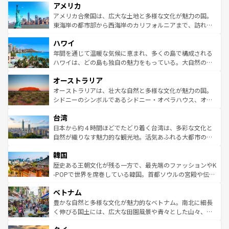
アメリカ
ンツ一覧
を参照してほしい。
の建物がそのまま残る町や、スイスならではのユニークな
博物館もあり、アルプス観光だけでなく町歩きも満喫する
アメリカ合衆国は、広大な土地と多様な文化が魅力の国。
ことができる。国民の所得が高いため物価も高いが、旅行
東海岸の都市部から西海岸のカリフォルニアまで、訪れる
者向けの交通パス提供のサービスもあり、うまく活用すれ
場所ごとに異なる風景と体験が待っている。ニューヨーク
ハワイ
ば市内交通費無料で観光を楽しむこともできる。 なお、新
のような巨大都市は、観光、ショッピング、エンターテイ
着のスイス情報は
コンテンツ一覧
を参照してほしい。
ンメントが詰まった刺激的なスポットだ。一方、アメリカ
年間を通じて温暖な気候に恵まれ、多くの島で構成される
西部には大自然が広がり、グランドキャニオンやイエロー
ハワイは、どの島も独自の魅力をもっている。大自然の神
ストーン国立公園といった絶景が堪能できる。さらに、南
秘を感じたいなら、火山が生み出した壮大な景観を誇るハ
オーストラリア
部のニューオーリンズでは、音楽と美食が融合した独特の
ワイ島は見逃せない。また、定番の観光地といえばオアフ
文化が魅力。旅行者はアメリカの各地域で異なる魅力を楽
島だが、静かな自然を求めるならマウイ島やカウアイ島が
オーストラリアは、壮大な自然と多様な文化が魅力の国。
しみながら、その多様性と豊かな歴史を感じることができ
おすすめ。エメラルドグリーンに輝く海をはじめ、豊かな
シドニーのシンボルであるシドニー・オペラハウス、オー
るだろう。車でのロードトリップや列車の旅も、アメリカ
文化や歴史が息づいている。「アロハスピリット」と呼ば
ストラリア東海岸北部に広がる大サンゴ礁地帯グレートバ
ならではの贅沢な旅のスタイルだ。 なお、新着のアメリカ
台湾
れるおもてなしの心で訪れる人々を迎えてくれるハワイの
リアリーフや大陸中央部にそびえるウルル（エアーズロッ
情報は
コンテンツ一覧
を参照してほしい。
人々、おいしいローカルフードやハワイアンミュージッ
ク）、タスマニアの美しい原生林やケアンズの熱帯雨林な
日本から約４時間ほどでたどり着く台湾は、多彩な文化と
ク、伝統的なフラダンスなど、すべてがハワイの魅力を彩
ど、見どころがたくさん。また、カフェやワイン、オージ
自然が織りなす魅力的な観光地。活気あふれる大都市の台
っている。訪れるたびに新しい発見と感動が待っているハ
ービーフなどの食文化も豊かで、美味しいものであふれて
北やノスタルジックな町並みが人気な九份（ジォウフェ
ワイを、存分に味わってほしい。 なお、新着のハワイ情報
韓国
いる。アクティビティも充実しており、サーフィンやダイ
ン）、静ひつな山岳地帯である台湾東部など、都市の喧騒
は
コンテンツ一覧
を参照してほしい。
ビング、ハイキングなど、アウトドア好きにはたまらな
と山間の静けさが共存しており、訪れる人に新しい発見と
歴史ある王朝文化が残る一方で、最先端のファッションやK
い。オーストラリアの多彩な魅力を存分に味わいつくそ
驚きをもたらしてくれる。また、奥深い台湾の食文化も魅
-POPで世界を席巻している韓国。首都ソウルの宮殿や伝統
う。 なお、新着のオーストラリア情報は
コンテンツ一覧
を
力で、夜市などの屋台グルメから高級料理、ヘルシーで美
家屋が並ぶエリアでは韓国の歴史と文化に浸ることがで
参照してほしい。
ベトナム
容にもいいと評判のスイーツなど、バラエティ豊かな料理
き、地方に足を延ばせば四季折々の自然美を楽しむことが
が味わえる。 なお、新着の台湾情報は
コンテンツ一覧
を参
できる。そして、キムチや焼肉、絶品のストリートフード
豊かな自然と多様な文化が魅力的なベトナム。南北に細長
照してほしい。
まで、さまざまな韓国料理が待っている。夜には、韓国な
く伸びる国土には、広大な田園風景や青々とした山々、世
らではのナイトライフも堪能できる。あたたかいホスピタ
界遺産に登録された壮大な自然景観が点在し、都市部では