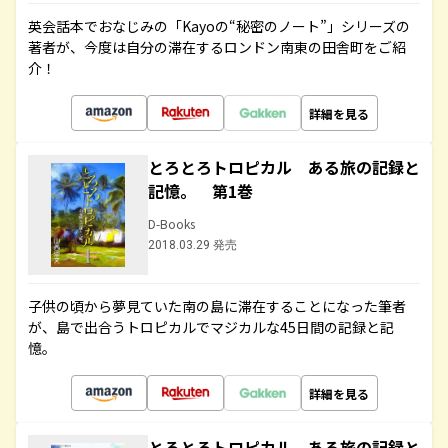
英会話本でおなじみの「Kayoの“秘密のノート”」シリーズの
著者が、今度は自分の滞在するロンドン南東の田舎町をご紹
介！
詳細を見る
とろとろトロピカル ある旅の記録と
記憶。 第1巻
D-Books
2018.03.29 発売
子供の頃から夢見ていた南の島に滞在することになった筆者
が、島で出合うトロピカルでマジカルな45日間の記録と記
憶。
詳細を見る
とろとろトロピカル ある旅の記録と