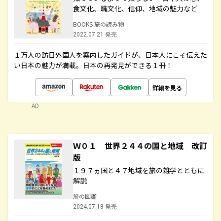
食文化、職文化、信仰、地域の魅力など
BOOKS 旅の読み物
2022.07.21 発売
１万人の訪日外国人を案内したガイドが、日本人にこそ伝えた
い日本の魅力が満載。日本の再発見ができる１冊！
詳細を見る
AD
Ｗ０１ 世界２４４の国と地域 改訂
版
１９７ヵ国と４７地域を旅の雑学とともに
解説
旅の図鑑
2024.07.18 発売