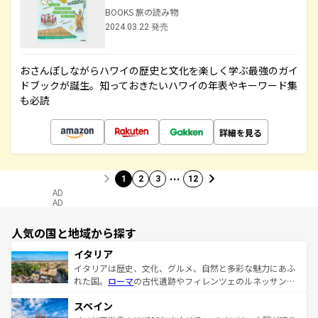
BOOKS 旅の読み物
2024.03.22 発売
おさんぽしながらハワイの歴史と文化を楽しく学ぶ最強のガイ
ドブックが誕生。知っておきたいハワイの年表やキーワード集
も必読
詳細を見る
…
1
2
3
12
AD
AD
人気の国と地域から探す
イタリア
イタリアは歴史、文化、グルメ、自然と多彩な魅力にあふ
れた国。
ローマ
の古代遺跡やフィレンツェのルネッサンス
美術、ヴェネツィアの運河など、歴史あるスポットはもち
スペイン
ろん、トスカーナの美しい田園風景やアマルフィ海岸の絶