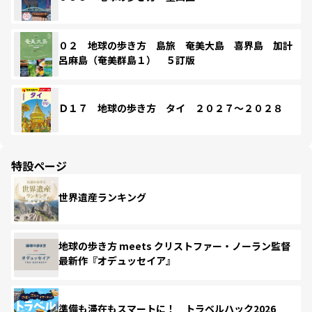
０２ 地球の歩き方 島旅 奄美大島 喜界島 加計
呂麻島（奄美群島１） ５訂版
Ｄ１７ 地球の歩き方 タイ ２０２７～２０２８
特設ページ
世界遺産ランキング
地球の歩き方 meets クリストファー・ノーラン監督
最新作『オデュッセイア』
準備も滞在もスマートに！ トラベルハック2026