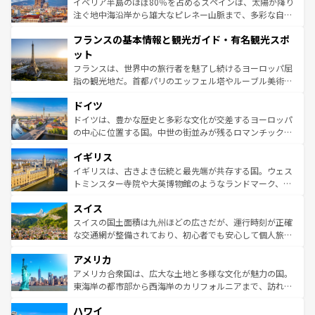
景など、自然景観も見逃せない。観光の合間には、本場の
イベリア半島のほぼ80％を占めるスペインは、太陽が降り
ピザやパスタなど、絶品のイタリア料理を堪能することも
注ぐ地中海沿岸から雄大なピレネー山脈まで、多彩な自然
できる。朝目覚めてから夜眠るまで、すべての瞬間を楽し
と文化が詰まったヨーロッパ屈指の旅行先だ。多様な地域
フランスの基本情報と観光ガイド・有名観光スポ
ませてくれるイタリアで、忘れられない旅をしてみよう！
文化が根付くこの国では、情熱的なフラメンコ、熱気あふ
なお、新着のイタリア情報は
コンテンツ一覧
を参照してほ
れる闘牛、そして美味しいタパスが生活の一部となってい
ット
しい。
る。首都マドリードの洗練された雰囲気や、バルセロナの
フランスは、世界中の旅行者を魅了し続けるヨーロッパ屈
アートに溢れた街角から、地方では古代ローマ遺跡や中世
指の観光地だ。首都パリのエッフェル塔やルーブル美術館
の城塞都市、穏やかなビーチリゾートまで多彩な表情を見
といった象徴的なスポットから、田舎町の古風な美しさま
せる。地方によって風土や気候が異なるスペインはその個
ドイツ
で、幅広い魅力が詰まっている。華麗な宮殿、歴史的な大
性で訪れる人を魅了する。 なお、新着のスペイン情報は
コ
聖堂、美しいビーチ、そして豊かな自然が、訪れる者を心
ドイツは、豊かな歴史と多彩な文化が交差するヨーロッパ
ンテンツ一覧
を参照してほしい。
から魅了する。また、フランスは美食の国としても知ら
の中心に位置する国。中世の街並みが残るロマンチック街
れ、フランス料理はユネスコ無形文化遺産にも登録されて
道から、未来を先取りするようなモダンな都市まで多様な
イギリス
いる。シャンパンの発祥地であるランス、プロヴァンスの
顔を持つこの国は、どこを歩いても飽きることがない。ベ
香り高いラベンダー畑など、多彩な楽しみ方が可能だ。さ
ルリンの文化的活気、バイエルン州のアルプスの絶景、そ
イギリスは、古きよき伝統と最先端が共存する国。ウェス
らに、パリ以外の地域にも魅力が溢れており、どの街角に
してライン川沿いのワイン畑といった風景は必見。ビール
トミンスター寺院や大英博物館のようなランドマーク、歴
も豊かな歴史と文化が息づいている。パリ以外の個性あふ
とソーセージを味わいながら地元の人と過ごす楽しい時間
史ある大学都市、美しい丘陵地帯や牧歌的な風景など、エ
れる地方に足を運ぶとそれぞれで全く異なる文化を体験で
スイス
は、お酒好きな人にはぜひ体験してほしい。 なお、新着の
リアごとに異なる魅力がある。また、優雅なアフタヌーン
きるだろう。 なお、新着のフランス情報は
コンテンツ一覧
ドイツ情報は
コンテンツ一覧
を参照してほしい。
ティー、ビール好きにはたまらない英国パブ、サッカー観
スイスの国土面積は九州ほどの広さだが、運行時刻が正確
を参照してほしい。
戦など、本場だからこそできる体験も豊富。イギリスを旅
な交通網が整備されており、初心者でも安心して個人旅行
して楽しみつくそう。 なお、新着のイギリス情報は
コンテ
を楽しめる。日本同様に時刻表どおりの旅が可能だ。中世
アメリカ
ンツ一覧
を参照してほしい。
の建物がそのまま残る町や、スイスならではのユニークな
博物館もあり、アルプス観光だけでなく町歩きも満喫する
アメリカ合衆国は、広大な土地と多様な文化が魅力の国。
ことができる。国民の所得が高いため物価も高いが、旅行
東海岸の都市部から西海岸のカリフォルニアまで、訪れる
者向けの交通パス提供のサービスもあり、うまく活用すれ
場所ごとに異なる風景と体験が待っている。ニューヨーク
ハワイ
ば市内交通費無料で観光を楽しむこともできる。 なお、新
のような巨大都市は、観光、ショッピング、エンターテイ