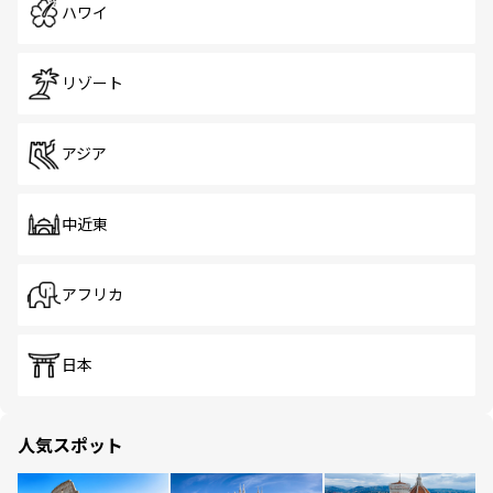
ハワイ
リゾート
アジア
中近東
アフリカ
日本
人気スポット