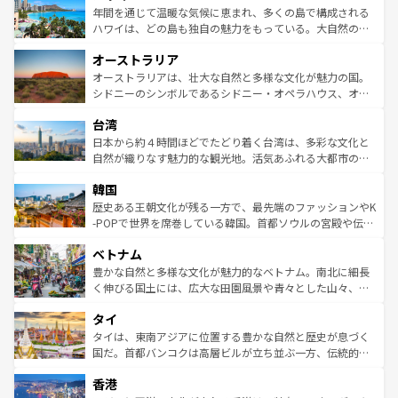
着のスイス情報は
コンテンツ一覧
を参照してほしい。
ンメントが詰まった刺激的なスポットだ。一方、アメリカ
年間を通じて温暖な気候に恵まれ、多くの島で構成される
西部には大自然が広がり、グランドキャニオンやイエロー
ハワイは、どの島も独自の魅力をもっている。大自然の神
ストーン国立公園といった絶景が堪能できる。さらに、南
秘を感じたいなら、火山が生み出した壮大な景観を誇るハ
オーストラリア
部のニューオーリンズでは、音楽と美食が融合した独特の
ワイ島は見逃せない。また、定番の観光地といえばオアフ
文化が魅力。旅行者はアメリカの各地域で異なる魅力を楽
島だが、静かな自然を求めるならマウイ島やカウアイ島が
オーストラリアは、壮大な自然と多様な文化が魅力の国。
しみながら、その多様性と豊かな歴史を感じることができ
おすすめ。エメラルドグリーンに輝く海をはじめ、豊かな
シドニーのシンボルであるシドニー・オペラハウス、オー
るだろう。車でのロードトリップや列車の旅も、アメリカ
文化や歴史が息づいている。「アロハスピリット」と呼ば
ストラリア東海岸北部に広がる大サンゴ礁地帯グレートバ
ならではの贅沢な旅のスタイルだ。 なお、新着のアメリカ
台湾
れるおもてなしの心で訪れる人々を迎えてくれるハワイの
リアリーフや大陸中央部にそびえるウルル（エアーズロッ
情報は
コンテンツ一覧
を参照してほしい。
人々、おいしいローカルフードやハワイアンミュージッ
ク）、タスマニアの美しい原生林やケアンズの熱帯雨林な
日本から約４時間ほどでたどり着く台湾は、多彩な文化と
ク、伝統的なフラダンスなど、すべてがハワイの魅力を彩
ど、見どころがたくさん。また、カフェやワイン、オージ
自然が織りなす魅力的な観光地。活気あふれる大都市の台
っている。訪れるたびに新しい発見と感動が待っているハ
ービーフなどの食文化も豊かで、美味しいものであふれて
北やノスタルジックな町並みが人気な九份（ジォウフェ
ワイを、存分に味わってほしい。 なお、新着のハワイ情報
韓国
いる。アクティビティも充実しており、サーフィンやダイ
ン）、静ひつな山岳地帯である台湾東部など、都市の喧騒
は
コンテンツ一覧
を参照してほしい。
ビング、ハイキングなど、アウトドア好きにはたまらな
と山間の静けさが共存しており、訪れる人に新しい発見と
歴史ある王朝文化が残る一方で、最先端のファッションやK
い。オーストラリアの多彩な魅力を存分に味わいつくそ
驚きをもたらしてくれる。また、奥深い台湾の食文化も魅
-POPで世界を席巻している韓国。首都ソウルの宮殿や伝統
う。 なお、新着のオーストラリア情報は
コンテンツ一覧
を
力で、夜市などの屋台グルメから高級料理、ヘルシーで美
家屋が並ぶエリアでは韓国の歴史と文化に浸ることがで
参照してほしい。
ベトナム
容にもいいと評判のスイーツなど、バラエティ豊かな料理
き、地方に足を延ばせば四季折々の自然美を楽しむことが
が味わえる。 なお、新着の台湾情報は
コンテンツ一覧
を参
できる。そして、キムチや焼肉、絶品のストリートフード
豊かな自然と多様な文化が魅力的なベトナム。南北に細長
照してほしい。
まで、さまざまな韓国料理が待っている。夜には、韓国な
く伸びる国土には、広大な田園風景や青々とした山々、世
らではのナイトライフも堪能できる。あたたかいホスピタ
界遺産に登録された壮大な自然景観が点在し、都市部では
タイ
リティに包まれながら、韓国の多彩な魅力を心ゆくまで味
急速な発展と共に伝統が息づく。ハノイの古い町並みやホ
わってみてほしい。 なお、新着の韓国情報は
コンテンツ一
ーチミン市のフランス統治時代の建物も、独特の雰囲気を
タイは、東南アジアに位置する豊かな自然と歴史が息づく
覧
を参照してほしい。
醸し出している。また、バラエティの豊かさとおいしさで
国だ。首都バンコクは高層ビルが立ち並ぶ一方、伝統的な
世界中の食通を魅了してやまないベトナム料理も魅力のひ
寺院や市場がいたるところに点在し、古きよき文化と現代
香港
とつ。フォーやバインミー、ベトナムコーヒーなどは、ぜ
の活気が交差している。北部ではチェンマイなどの山岳地