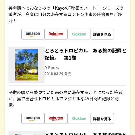
英会話本でおなじみの「Kayoの“秘密のノート”」シリーズの
著者が、今度は自分の滞在するロンドン南東の田舎町をご紹
介！
詳細を見る
とろとろトロピカル ある旅の記録と
記憶。 第1巻
D-Books
2018.03.29 発売
子供の頃から夢見ていた南の島に滞在することになった筆者
が、島で出合うトロピカルでマジカルな45日間の記録と記
憶。
詳細を見る
とろとろトロピカル ある旅の記録と