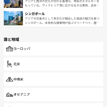
ひ現地で味わいたい。どの地域を訪れてもあたたかい人々
帯で自然と触れ合い、南部ではプーケットやクラビの美し
アジアと西洋の文化が交わる香港は、特有のエネルギーを
が旅行者を迎えてくれるので、きっと忘れられない旅にな
いビーチでリゾート気分を楽しむことができる。タイ料理
もっている。ヴィクトリア湾に広がる壮大な景色、近未来
るはずだ。 なお、新着のベトナム情報は
コンテンツ一覧
を
は世界的に有名で、屋台から高級レストランまで味覚を刺
的なアートスポット、そして歴史と現代が融合した町並
参照してほしい。
シンガポール
激する。気候は一年中温暖で、どの季節にも異なる楽しみ
み、どこを訪れても感動するはず。観光スポットが密集し
が待っている。親しみやすいタイの人々、仏教を中心とし
ており、効率よく見どころを回れるのも魅力。息をのむよ
アジアの交差点として多文化が融合した独自の魅力を放つ
た文化、そして多様な観光資源が、訪れる旅人を魅了し続
うな絶景から文化的な体験まで、香港を存分に楽しみ尽く
シンガポール。未来的な建築物が並ぶマリーナベイ、歴史
ける。 なお、新着のタイ情報は
コンテンツ一覧
を参照して
そう。 なお、新着の香港情報は
コンテンツ一覧
を参照して
と伝統を感じられるエスニックタウン、多数の緑豊かな公
ほしい。
ほしい。
園や自然保護区など、自然が調和した近代的な景観と文化
の多様性あふれるカラフルな町は、どこを歩いても新しい
国と地域
発見がある。さらに、治安のよさや充実した公共交通機関
も、旅行者にとっては魅力的なポイント。グルメも豊富
で、ホーカーズは地元の風情を楽しめる外せないスポット
ヨーロッパ
だ。訪れる人を飽きさせないシンガポールで、多様な魅力
を体感しよう。 なお、新着のシンガポール情報は
コンテン
ツ一覧
を参照してほしい。
北米
中南米
オセアニア