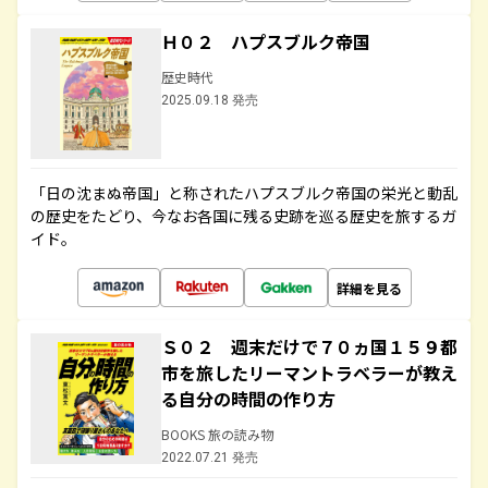
Ｈ０２ ハプスブルク帝国
歴史時代
2025.09.18 発売
「日の沈まぬ帝国」と称されたハプスブルク帝国の栄光と動乱
の歴史をたどり、今なお各国に残る史跡を巡る歴史を旅するガ
イド。
詳細を見る
Ｓ０２ 週末だけで７０ヵ国１５９都
市を旅したリーマントラベラーが教え
る自分の時間の作り方
BOOKS 旅の読み物
2022.07.21 発売