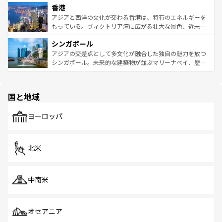
香港
とつ。フォーやバインミー、ベトナムコーヒーなどは、ぜ
の活気が交差している。北部ではチェンマイなどの山岳地
ひ現地で味わいたい。どの地域を訪れてもあたたかい人々
帯で自然と触れ合い、南部ではプーケットやクラビの美し
アジアと西洋の文化が交わる香港は、特有のエネルギーを
が旅行者を迎えてくれるので、きっと忘れられない旅にな
いビーチでリゾート気分を楽しむことができる。タイ料理
もっている。ヴィクトリア湾に広がる壮大な景色、近未来
るはずだ。 なお、新着のベトナム情報は
コンテンツ一覧
を
は世界的に有名で、屋台から高級レストランまで味覚を刺
的なアートスポット、そして歴史と現代が融合した町並
参照してほしい。
シンガポール
激する。気候は一年中温暖で、どの季節にも異なる楽しみ
み、どこを訪れても感動するはず。観光スポットが密集し
が待っている。親しみやすいタイの人々、仏教を中心とし
ており、効率よく見どころを回れるのも魅力。息をのむよ
アジアの交差点として多文化が融合した独自の魅力を放つ
た文化、そして多様な観光資源が、訪れる旅人を魅了し続
うな絶景から文化的な体験まで、香港を存分に楽しみ尽く
シンガポール。未来的な建築物が並ぶマリーナベイ、歴史
ける。 なお、新着のタイ情報は
コンテンツ一覧
を参照して
そう。 なお、新着の香港情報は
コンテンツ一覧
を参照して
と伝統を感じられるエスニックタウン、多数の緑豊かな公
ほしい。
ほしい。
園や自然保護区など、自然が調和した近代的な景観と文化
の多様性あふれるカラフルな町は、どこを歩いても新しい
国と地域
発見がある。さらに、治安のよさや充実した公共交通機関
も、旅行者にとっては魅力的なポイント。グルメも豊富
で、ホーカーズは地元の風情を楽しめる外せないスポット
ヨーロッパ
だ。訪れる人を飽きさせないシンガポールで、多様な魅力
を体感しよう。 なお、新着のシンガポール情報は
コンテン
ツ一覧
を参照してほしい。
北米
中南米
オセアニア