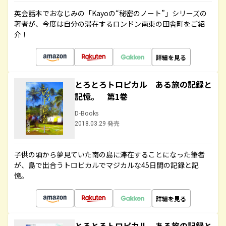
英会話本でおなじみの「Kayoの“秘密のノート”」シリーズの
著者が、今度は自分の滞在するロンドン南東の田舎町をご紹
介！
詳細を見る
とろとろトロピカル ある旅の記録と
記憶。 第1巻
D-Books
2018.03.29 発売
子供の頃から夢見ていた南の島に滞在することになった筆者
が、島で出合うトロピカルでマジカルな45日間の記録と記
憶。
詳細を見る
とろとろトロピカル ある旅の記録と