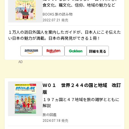
食文化、職文化、信仰、地域の魅力など
BOOKS 旅の読み物
2022.07.21 発売
１万人の訪日外国人を案内したガイドが、日本人にこそ伝えた
い日本の魅力が満載。日本の再発見ができる１冊！
詳細を見る
AD
Ｗ０１ 世界２４４の国と地域 改訂
版
１９７ヵ国と４７地域を旅の雑学とともに
解説
旅の図鑑
2024.07.18 発売