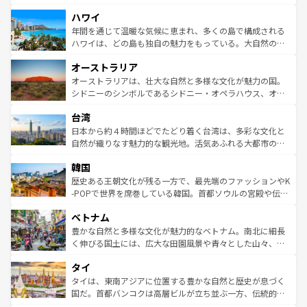
者向けの交通パス提供のサービスもあり、うまく活用すれ
場所ごとに異なる風景と体験が待っている。ニューヨーク
ハワイ
ば市内交通費無料で観光を楽しむこともできる。 なお、新
のような巨大都市は、観光、ショッピング、エンターテイ
着のスイス情報は
コンテンツ一覧
を参照してほしい。
ンメントが詰まった刺激的なスポットだ。一方、アメリカ
年間を通じて温暖な気候に恵まれ、多くの島で構成される
西部には大自然が広がり、グランドキャニオンやイエロー
ハワイは、どの島も独自の魅力をもっている。大自然の神
ストーン国立公園といった絶景が堪能できる。さらに、南
秘を感じたいなら、火山が生み出した壮大な景観を誇るハ
オーストラリア
部のニューオーリンズでは、音楽と美食が融合した独特の
ワイ島は見逃せない。また、定番の観光地といえばオアフ
文化が魅力。旅行者はアメリカの各地域で異なる魅力を楽
島だが、静かな自然を求めるならマウイ島やカウアイ島が
オーストラリアは、壮大な自然と多様な文化が魅力の国。
しみながら、その多様性と豊かな歴史を感じることができ
おすすめ。エメラルドグリーンに輝く海をはじめ、豊かな
シドニーのシンボルであるシドニー・オペラハウス、オー
るだろう。車でのロードトリップや列車の旅も、アメリカ
文化や歴史が息づいている。「アロハスピリット」と呼ば
ストラリア東海岸北部に広がる大サンゴ礁地帯グレートバ
ならではの贅沢な旅のスタイルだ。 なお、新着のアメリカ
台湾
れるおもてなしの心で訪れる人々を迎えてくれるハワイの
リアリーフや大陸中央部にそびえるウルル（エアーズロッ
情報は
コンテンツ一覧
を参照してほしい。
人々、おいしいローカルフードやハワイアンミュージッ
ク）、タスマニアの美しい原生林やケアンズの熱帯雨林な
日本から約４時間ほどでたどり着く台湾は、多彩な文化と
ク、伝統的なフラダンスなど、すべてがハワイの魅力を彩
ど、見どころがたくさん。また、カフェやワイン、オージ
自然が織りなす魅力的な観光地。活気あふれる大都市の台
っている。訪れるたびに新しい発見と感動が待っているハ
ービーフなどの食文化も豊かで、美味しいものであふれて
北やノスタルジックな町並みが人気な九份（ジォウフェ
ワイを、存分に味わってほしい。 なお、新着のハワイ情報
韓国
いる。アクティビティも充実しており、サーフィンやダイ
ン）、静ひつな山岳地帯である台湾東部など、都市の喧騒
は
コンテンツ一覧
を参照してほしい。
ビング、ハイキングなど、アウトドア好きにはたまらな
と山間の静けさが共存しており、訪れる人に新しい発見と
歴史ある王朝文化が残る一方で、最先端のファッションやK
い。オーストラリアの多彩な魅力を存分に味わいつくそ
驚きをもたらしてくれる。また、奥深い台湾の食文化も魅
-POPで世界を席巻している韓国。首都ソウルの宮殿や伝統
う。 なお、新着のオーストラリア情報は
コンテンツ一覧
を
力で、夜市などの屋台グルメから高級料理、ヘルシーで美
家屋が並ぶエリアでは韓国の歴史と文化に浸ることがで
参照してほしい。
ベトナム
容にもいいと評判のスイーツなど、バラエティ豊かな料理
き、地方に足を延ばせば四季折々の自然美を楽しむことが
が味わえる。 なお、新着の台湾情報は
コンテンツ一覧
を参
できる。そして、キムチや焼肉、絶品のストリートフード
豊かな自然と多様な文化が魅力的なベトナム。南北に細長
照してほしい。
まで、さまざまな韓国料理が待っている。夜には、韓国な
く伸びる国土には、広大な田園風景や青々とした山々、世
らではのナイトライフも堪能できる。あたたかいホスピタ
界遺産に登録された壮大な自然景観が点在し、都市部では
タイ
リティに包まれながら、韓国の多彩な魅力を心ゆくまで味
急速な発展と共に伝統が息づく。ハノイの古い町並みやホ
わってみてほしい。 なお、新着の韓国情報は
コンテンツ一
ーチミン市のフランス統治時代の建物も、独特の雰囲気を
タイは、東南アジアに位置する豊かな自然と歴史が息づく
覧
を参照してほしい。
醸し出している。また、バラエティの豊かさとおいしさで
国だ。首都バンコクは高層ビルが立ち並ぶ一方、伝統的な
世界中の食通を魅了してやまないベトナム料理も魅力のひ
寺院や市場がいたるところに点在し、古きよき文化と現代