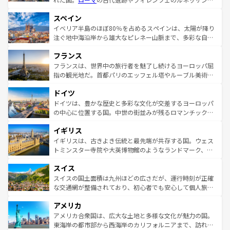
美術、ヴェネツィアの運河など、歴史あるスポットはもち
スペイン
ろん、トスカーナの美しい田園風景やアマルフィ海岸の絶
景など、自然景観も見逃せない。観光の合間には、本場の
イベリア半島のほぼ80％を占めるスペインは、太陽が降り
ピザやパスタなど、絶品のイタリア料理を堪能することも
注ぐ地中海沿岸から雄大なピレネー山脈まで、多彩な自然
できる。朝目覚めてから夜眠るまで、すべての瞬間を楽し
と文化が詰まったヨーロッパ屈指の旅行先だ。多様な地域
フランス
ませてくれるイタリアで、忘れられない旅をしてみよう！
文化が根付くこの国では、情熱的なフラメンコ、熱気あふ
なお、新着のイタリア情報は
コンテンツ一覧
を参照してほ
れる闘牛、そして美味しいタパスが生活の一部となってい
フランスは、世界中の旅行者を魅了し続けるヨーロッパ屈
しい。
る。首都マドリードの洗練された雰囲気や、バルセロナの
指の観光地だ。首都パリのエッフェル塔やルーブル美術館
アートに溢れた街角から、地方では古代ローマ遺跡や中世
といった象徴的なスポットから、田舎町の古風な美しさま
ドイツ
の城塞都市、穏やかなビーチリゾートまで多彩な表情を見
で、幅広い魅力が詰まっている。華麗な宮殿、歴史的な大
せる。地方によって風土や気候が異なるスペインはその個
聖堂、美しいビーチ、そして豊かな自然が、訪れる者を心
ドイツは、豊かな歴史と多彩な文化が交差するヨーロッパ
性で訪れる人を魅了する。 なお、新着のスペイン情報は
コ
から魅了する。また、フランスは美食の国としても知ら
の中心に位置する国。中世の街並みが残るロマンチック街
ンテンツ一覧
を参照してほしい。
れ、フランス料理はユネスコ無形文化遺産にも登録されて
道から、未来を先取りするようなモダンな都市まで多様な
イギリス
いる。シャンパンの発祥地であるランス、プロヴァンスの
顔を持つこの国は、どこを歩いても飽きることがない。ベ
香り高いラベンダー畑など、多彩な楽しみ方が可能だ。さ
ルリンの文化的活気、バイエルン州のアルプスの絶景、そ
イギリスは、古きよき伝統と最先端が共存する国。ウェス
らに、パリ以外の地域にも魅力が溢れており、どの街角に
してライン川沿いのワイン畑といった風景は必見。ビール
トミンスター寺院や大英博物館のようなランドマーク、歴
も豊かな歴史と文化が息づいている。パリ以外の個性あふ
とソーセージを味わいながら地元の人と過ごす楽しい時間
史ある大学都市、美しい丘陵地帯や牧歌的な風景など、エ
れる地方に足を運ぶとそれぞれで全く異なる文化を体験で
スイス
は、お酒好きな人にはぜひ体験してほしい。 なお、新着の
リアごとに異なる魅力がある。また、優雅なアフタヌーン
きるだろう。 なお、新着のフランス情報は
コンテンツ一覧
ドイツ情報は
コンテンツ一覧
を参照してほしい。
ティー、ビール好きにはたまらない英国パブ、サッカー観
スイスの国土面積は九州ほどの広さだが、運行時刻が正確
を参照してほしい。
戦など、本場だからこそできる体験も豊富。イギリスを旅
な交通網が整備されており、初心者でも安心して個人旅行
して楽しみつくそう。 なお、新着のイギリス情報は
コンテ
を楽しめる。日本同様に時刻表どおりの旅が可能だ。中世
アメリカ
ンツ一覧
を参照してほしい。
の建物がそのまま残る町や、スイスならではのユニークな
博物館もあり、アルプス観光だけでなく町歩きも満喫する
アメリカ合衆国は、広大な土地と多様な文化が魅力の国。
ことができる。国民の所得が高いため物価も高いが、旅行
東海岸の都市部から西海岸のカリフォルニアまで、訪れる