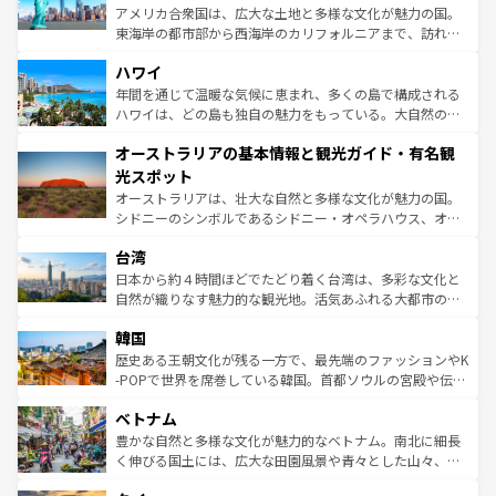
ことができる。国民の所得が高いため物価も高いが、旅行
アメリカ合衆国は、広大な土地と多様な文化が魅力の国。
者向けの交通パス提供のサービスもあり、うまく活用すれ
東海岸の都市部から西海岸のカリフォルニアまで、訪れる
ば市内交通費無料で観光を楽しむこともできる。 なお、新
場所ごとに異なる風景と体験が待っている。ニューヨーク
着のスイス情報は
コンテンツ一覧
を参照してほしい。
ハワイ
のような巨大都市は、観光、ショッピング、エンターテイ
ンメントが詰まった刺激的なスポットだ。一方、アメリカ
年間を通じて温暖な気候に恵まれ、多くの島で構成される
西部には大自然が広がり、グランドキャニオンやイエロー
ハワイは、どの島も独自の魅力をもっている。大自然の神
ストーン国立公園といった絶景が堪能できる。さらに、南
秘を感じたいなら、火山が生み出した壮大な景観を誇るハ
オーストラリアの基本情報と観光ガイド・有名観
部のニューオーリンズでは、音楽と美食が融合した独特の
ワイ島は見逃せない。また、定番の観光地といえばオアフ
文化が魅力。旅行者はアメリカの各地域で異なる魅力を楽
島だが、静かな自然を求めるならマウイ島やカウアイ島が
光スポット
しみながら、その多様性と豊かな歴史を感じることができ
おすすめ。エメラルドグリーンに輝く海をはじめ、豊かな
オーストラリアは、壮大な自然と多様な文化が魅力の国。
るだろう。車でのロードトリップや列車の旅も、アメリカ
文化や歴史が息づいている。「アロハスピリット」と呼ば
シドニーのシンボルであるシドニー・オペラハウス、オー
ならではの贅沢な旅のスタイルだ。 なお、新着のアメリカ
れるおもてなしの心で訪れる人々を迎えてくれるハワイの
ストラリア東海岸北部に広がる大サンゴ礁地帯グレートバ
情報は
コンテンツ一覧
を参照してほしい。
人々、おいしいローカルフードやハワイアンミュージッ
台湾
リアリーフや大陸中央部にそびえるウルル（エアーズロッ
ク、伝統的なフラダンスなど、すべてがハワイの魅力を彩
ク）、タスマニアの美しい原生林やケアンズの熱帯雨林な
日本から約４時間ほどでたどり着く台湾は、多彩な文化と
っている。訪れるたびに新しい発見と感動が待っているハ
ど、見どころがたくさん。また、カフェやワイン、オージ
自然が織りなす魅力的な観光地。活気あふれる大都市の台
ワイを、存分に味わってほしい。 なお、新着のハワイ情報
ービーフなどの食文化も豊かで、美味しいものであふれて
北やノスタルジックな町並みが人気な九份（ジォウフェ
は
コンテンツ一覧
を参照してほしい。
韓国
いる。アクティビティも充実しており、サーフィンやダイ
ン）、静ひつな山岳地帯である台湾東部など、都市の喧騒
ビング、ハイキングなど、アウトドア好きにはたまらな
と山間の静けさが共存しており、訪れる人に新しい発見と
歴史ある王朝文化が残る一方で、最先端のファッションやK
い。オーストラリアの多彩な魅力を存分に味わいつくそ
驚きをもたらしてくれる。また、奥深い台湾の食文化も魅
-POPで世界を席巻している韓国。首都ソウルの宮殿や伝統
う。 なお、新着のオーストラリア情報は
コンテンツ一覧
を
力で、夜市などの屋台グルメから高級料理、ヘルシーで美
家屋が並ぶエリアでは韓国の歴史と文化に浸ることがで
参照してほしい。
ベトナム
容にもいいと評判のスイーツなど、バラエティ豊かな料理
き、地方に足を延ばせば四季折々の自然美を楽しむことが
が味わえる。 なお、新着の台湾情報は
コンテンツ一覧
を参
できる。そして、キムチや焼肉、絶品のストリートフード
豊かな自然と多様な文化が魅力的なベトナム。南北に細長
照してほしい。
まで、さまざまな韓国料理が待っている。夜には、韓国な
く伸びる国土には、広大な田園風景や青々とした山々、世
らではのナイトライフも堪能できる。あたたかいホスピタ
界遺産に登録された壮大な自然景観が点在し、都市部では