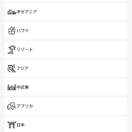
オセアニア
ハワイ
リゾート
アジア
中近東
アフリカ
日本