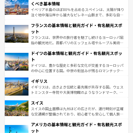
景など、自然景観も見逃せない。観光の合間には、本場の
くべき基本情報
ピザやパスタなど、絶品のイタリア料理を堪能することも
イベリア半島のほぼ80％を占めるスペインは、太陽が降り
できる。朝目覚めてから夜眠るまで、すべての瞬間を楽し
注ぐ地中海沿岸から雄大なピレネー山脈まで、多彩な自然
ませてくれるイタリアで、忘れられない旅をしてみよう！
と文化が詰まったヨーロッパ屈指の旅行先だ。多様な地域
なお、新着のイタリア情報は
コンテンツ一覧
を参照してほ
フランスの基本情報と観光ガイド・有名観光スポ
文化が根付くこの国では、情熱的なフラメンコ、熱気あふ
しい。
れる闘牛、そして美味しいタパスが生活の一部となってい
ット
る。首都マドリードの洗練された雰囲気や、バルセロナの
フランスは、世界中の旅行者を魅了し続けるヨーロッパ屈
アートに溢れた街角から、地方では古代ローマ遺跡や中世
指の観光地だ。首都パリのエッフェル塔やルーブル美術館
の城塞都市、穏やかなビーチリゾートまで多彩な表情を見
といった象徴的なスポットから、田舎町の古風な美しさま
せる。地方によって風土や気候が異なるスペインはその個
ドイツの基本情報と観光ガイド・有名観光スポッ
で、幅広い魅力が詰まっている。華麗な宮殿、歴史的な大
性で訪れる人を魅了する。 なお、新着のスペイン情報は
コ
聖堂、美しいビーチ、そして豊かな自然が、訪れる者を心
ト
ンテンツ一覧
を参照してほしい。
から魅了する。また、フランスは美食の国としても知ら
ドイツは、豊かな歴史と多彩な文化が交差するヨーロッパ
れ、フランス料理はユネスコ無形文化遺産にも登録されて
の中心に位置する国。中世の街並みが残るロマンチック街
いる。シャンパンの発祥地であるランス、プロヴァンスの
道から、未来を先取りするようなモダンな都市まで多様な
香り高いラベンダー畑など、多彩な楽しみ方が可能だ。さ
イギリス
顔を持つこの国は、どこを歩いても飽きることがない。ベ
らに、パリ以外の地域にも魅力が溢れており、どの街角に
ルリンの文化的活気、バイエルン州のアルプスの絶景、そ
イギリスは、古きよき伝統と最先端が共存する国。ウェス
も豊かな歴史と文化が息づいている。パリ以外の個性あふ
してライン川沿いのワイン畑といった風景は必見。ビール
トミンスター寺院や大英博物館のようなランドマーク、歴
れる地方に足を運ぶとそれぞれで全く異なる文化を体験で
とソーセージを味わいながら地元の人と過ごす楽しい時間
史ある大学都市、美しい丘陵地帯や牧歌的な風景など、エ
きるだろう。 なお、新着のフランス情報は
コンテンツ一覧
スイス
は、お酒好きな人にはぜひ体験してほしい。 なお、新着の
リアごとに異なる魅力がある。また、優雅なアフタヌーン
を参照してほしい。
ドイツ情報は
コンテンツ一覧
を参照してほしい。
ティー、ビール好きにはたまらない英国パブ、サッカー観
スイスの国土面積は九州ほどの広さだが、運行時刻が正確
戦など、本場だからこそできる体験も豊富。イギリスを旅
な交通網が整備されており、初心者でも安心して個人旅行
して楽しみつくそう。 なお、新着のイギリス情報は
コンテ
を楽しめる。日本同様に時刻表どおりの旅が可能だ。中世
アメリカの基本情報と観光ガイド・有名観光スポ
ンツ一覧
を参照してほしい。
の建物がそのまま残る町や、スイスならではのユニークな
博物館もあり、アルプス観光だけでなく町歩きも満喫する
ット