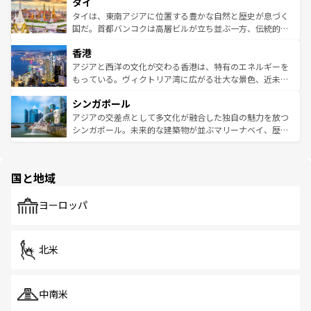
タイ
リティに包まれながら、韓国の多彩な魅力を心ゆくまで味
急速な発展と共に伝統が息づく。ハノイの古い町並みやホ
わってみてほしい。 なお、新着の韓国情報は
コンテンツ一
ーチミン市のフランス統治時代の建物も、独特の雰囲気を
タイは、東南アジアに位置する豊かな自然と歴史が息づく
覧
を参照してほしい。
醸し出している。また、バラエティの豊かさとおいしさで
国だ。首都バンコクは高層ビルが立ち並ぶ一方、伝統的な
世界中の食通を魅了してやまないベトナム料理も魅力のひ
寺院や市場がいたるところに点在し、古きよき文化と現代
香港
とつ。フォーやバインミー、ベトナムコーヒーなどは、ぜ
の活気が交差している。北部ではチェンマイなどの山岳地
ひ現地で味わいたい。どの地域を訪れてもあたたかい人々
帯で自然と触れ合い、南部ではプーケットやクラビの美し
アジアと西洋の文化が交わる香港は、特有のエネルギーを
が旅行者を迎えてくれるので、きっと忘れられない旅にな
いビーチでリゾート気分を楽しむことができる。タイ料理
もっている。ヴィクトリア湾に広がる壮大な景色、近未来
るはずだ。 なお、新着のベトナム情報は
コンテンツ一覧
を
は世界的に有名で、屋台から高級レストランまで味覚を刺
的なアートスポット、そして歴史と現代が融合した町並
参照してほしい。
シンガポール
激する。気候は一年中温暖で、どの季節にも異なる楽しみ
み、どこを訪れても感動するはず。観光スポットが密集し
が待っている。親しみやすいタイの人々、仏教を中心とし
ており、効率よく見どころを回れるのも魅力。息をのむよ
アジアの交差点として多文化が融合した独自の魅力を放つ
た文化、そして多様な観光資源が、訪れる旅人を魅了し続
うな絶景から文化的な体験まで、香港を存分に楽しみ尽く
シンガポール。未来的な建築物が並ぶマリーナベイ、歴史
ける。 なお、新着のタイ情報は
コンテンツ一覧
を参照して
そう。 なお、新着の香港情報は
コンテンツ一覧
を参照して
と伝統を感じられるエスニックタウン、多数の緑豊かな公
ほしい。
ほしい。
園や自然保護区など、自然が調和した近代的な景観と文化
の多様性あふれるカラフルな町は、どこを歩いても新しい
国と地域
発見がある。さらに、治安のよさや充実した公共交通機関
も、旅行者にとっては魅力的なポイント。グルメも豊富
で、ホーカーズは地元の風情を楽しめる外せないスポット
ヨーロッパ
だ。訪れる人を飽きさせないシンガポールで、多様な魅力
を体感しよう。 なお、新着のシンガポール情報は
コンテン
ツ一覧
を参照してほしい。
北米
中南米