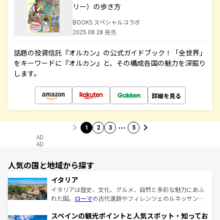
リー）の歩き方
BOOKS スペシャルコラボ
2025.08.28 発売
話題の投資信託『オルカン』の公式ガイドブック！「全世界」
をキーワードに『オルカン』と、その構成各国の魅力を深掘り
します。
詳細を見る
…
1
2
3
5
AD
AD
人気の国と地域から探す
イタリア
イタリアは歴史、文化、グルメ、自然と多彩な魅力にあふ
れた国。
ローマ
の古代遺跡やフィレンツェのルネッサンス
美術、ヴェネツィアの運河など、歴史あるスポットはもち
スペインの観光ポイントと人気スポット・知ってお
ろん、トスカーナの美しい田園風景やアマルフィ海岸の絶