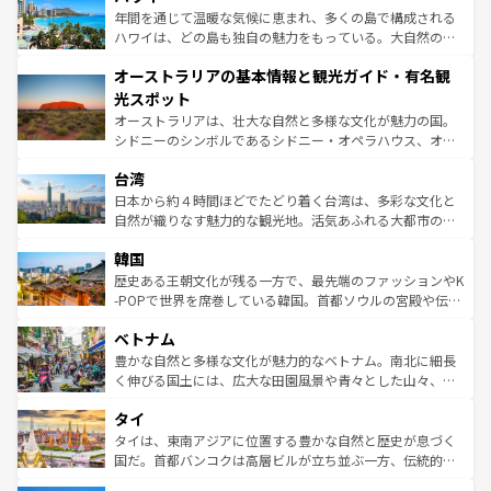
ンメントが詰まった刺激的なスポットだ。一方、アメリカ
年間を通じて温暖な気候に恵まれ、多くの島で構成される
西部には大自然が広がり、グランドキャニオンやイエロー
ハワイは、どの島も独自の魅力をもっている。大自然の神
ストーン国立公園といった絶景が堪能できる。さらに、南
秘を感じたいなら、火山が生み出した壮大な景観を誇るハ
オーストラリアの基本情報と観光ガイド・有名観
部のニューオーリンズでは、音楽と美食が融合した独特の
ワイ島は見逃せない。また、定番の観光地といえばオアフ
文化が魅力。旅行者はアメリカの各地域で異なる魅力を楽
島だが、静かな自然を求めるならマウイ島やカウアイ島が
光スポット
しみながら、その多様性と豊かな歴史を感じることができ
おすすめ。エメラルドグリーンに輝く海をはじめ、豊かな
オーストラリアは、壮大な自然と多様な文化が魅力の国。
るだろう。車でのロードトリップや列車の旅も、アメリカ
文化や歴史が息づいている。「アロハスピリット」と呼ば
シドニーのシンボルであるシドニー・オペラハウス、オー
ならではの贅沢な旅のスタイルだ。 なお、新着のアメリカ
れるおもてなしの心で訪れる人々を迎えてくれるハワイの
ストラリア東海岸北部に広がる大サンゴ礁地帯グレートバ
情報は
コンテンツ一覧
を参照してほしい。
人々、おいしいローカルフードやハワイアンミュージッ
台湾
リアリーフや大陸中央部にそびえるウルル（エアーズロッ
ク、伝統的なフラダンスなど、すべてがハワイの魅力を彩
ク）、タスマニアの美しい原生林やケアンズの熱帯雨林な
日本から約４時間ほどでたどり着く台湾は、多彩な文化と
っている。訪れるたびに新しい発見と感動が待っているハ
ど、見どころがたくさん。また、カフェやワイン、オージ
自然が織りなす魅力的な観光地。活気あふれる大都市の台
ワイを、存分に味わってほしい。 なお、新着のハワイ情報
ービーフなどの食文化も豊かで、美味しいものであふれて
北やノスタルジックな町並みが人気な九份（ジォウフェ
は
コンテンツ一覧
を参照してほしい。
韓国
いる。アクティビティも充実しており、サーフィンやダイ
ン）、静ひつな山岳地帯である台湾東部など、都市の喧騒
ビング、ハイキングなど、アウトドア好きにはたまらな
と山間の静けさが共存しており、訪れる人に新しい発見と
歴史ある王朝文化が残る一方で、最先端のファッションやK
い。オーストラリアの多彩な魅力を存分に味わいつくそ
驚きをもたらしてくれる。また、奥深い台湾の食文化も魅
-POPで世界を席巻している韓国。首都ソウルの宮殿や伝統
う。 なお、新着のオーストラリア情報は
コンテンツ一覧
を
力で、夜市などの屋台グルメから高級料理、ヘルシーで美
家屋が並ぶエリアでは韓国の歴史と文化に浸ることがで
参照してほしい。
ベトナム
容にもいいと評判のスイーツなど、バラエティ豊かな料理
き、地方に足を延ばせば四季折々の自然美を楽しむことが
が味わえる。 なお、新着の台湾情報は
コンテンツ一覧
を参
できる。そして、キムチや焼肉、絶品のストリートフード
豊かな自然と多様な文化が魅力的なベトナム。南北に細長
照してほしい。
まで、さまざまな韓国料理が待っている。夜には、韓国な
く伸びる国土には、広大な田園風景や青々とした山々、世
らではのナイトライフも堪能できる。あたたかいホスピタ
界遺産に登録された壮大な自然景観が点在し、都市部では
タイ
リティに包まれながら、韓国の多彩な魅力を心ゆくまで味
急速な発展と共に伝統が息づく。ハノイの古い町並みやホ
わってみてほしい。 なお、新着の韓国情報は
コンテンツ一
ーチミン市のフランス統治時代の建物も、独特の雰囲気を
タイは、東南アジアに位置する豊かな自然と歴史が息づく
覧
を参照してほしい。
醸し出している。また、バラエティの豊かさとおいしさで
国だ。首都バンコクは高層ビルが立ち並ぶ一方、伝統的な
世界中の食通を魅了してやまないベトナム料理も魅力のひ
寺院や市場がいたるところに点在し、古きよき文化と現代