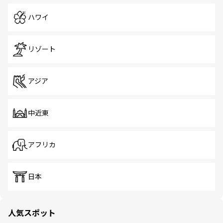
ハワイ
リゾート
アジア
中近東
アフリカ
日本
人気スポット