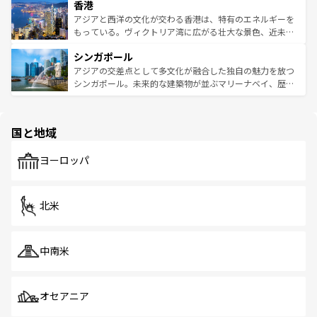
香港
とつ。フォーやバインミー、ベトナムコーヒーなどは、ぜ
の活気が交差している。北部ではチェンマイなどの山岳地
ひ現地で味わいたい。どの地域を訪れてもあたたかい人々
帯で自然と触れ合い、南部ではプーケットやクラビの美し
アジアと西洋の文化が交わる香港は、特有のエネルギーを
が旅行者を迎えてくれるので、きっと忘れられない旅にな
いビーチでリゾート気分を楽しむことができる。タイ料理
もっている。ヴィクトリア湾に広がる壮大な景色、近未来
るはずだ。 なお、新着のベトナム情報は
コンテンツ一覧
を
は世界的に有名で、屋台から高級レストランまで味覚を刺
的なアートスポット、そして歴史と現代が融合した町並
参照してほしい。
シンガポール
激する。気候は一年中温暖で、どの季節にも異なる楽しみ
み、どこを訪れても感動するはず。観光スポットが密集し
が待っている。親しみやすいタイの人々、仏教を中心とし
ており、効率よく見どころを回れるのも魅力。息をのむよ
アジアの交差点として多文化が融合した独自の魅力を放つ
た文化、そして多様な観光資源が、訪れる旅人を魅了し続
うな絶景から文化的な体験まで、香港を存分に楽しみ尽く
シンガポール。未来的な建築物が並ぶマリーナベイ、歴史
ける。 なお、新着のタイ情報は
コンテンツ一覧
を参照して
そう。 なお、新着の香港情報は
コンテンツ一覧
を参照して
と伝統を感じられるエスニックタウン、多数の緑豊かな公
ほしい。
ほしい。
園や自然保護区など、自然が調和した近代的な景観と文化
の多様性あふれるカラフルな町は、どこを歩いても新しい
国と地域
発見がある。さらに、治安のよさや充実した公共交通機関
も、旅行者にとっては魅力的なポイント。グルメも豊富
で、ホーカーズは地元の風情を楽しめる外せないスポット
ヨーロッパ
だ。訪れる人を飽きさせないシンガポールで、多様な魅力
を体感しよう。 なお、新着のシンガポール情報は
コンテン
ツ一覧
を参照してほしい。
北米
中南米
オセアニア