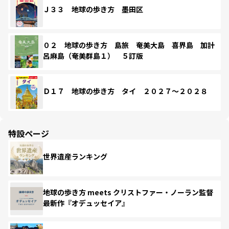
Ｊ３３ 地球の歩き方 墨田区
０２ 地球の歩き方 島旅 奄美大島 喜界島 加計
呂麻島（奄美群島１） ５訂版
Ｄ１７ 地球の歩き方 タイ ２０２７～２０２８
特設ページ
世界遺産ランキング
地球の歩き方 meets クリストファー・ノーラン監督
最新作『オデュッセイア』