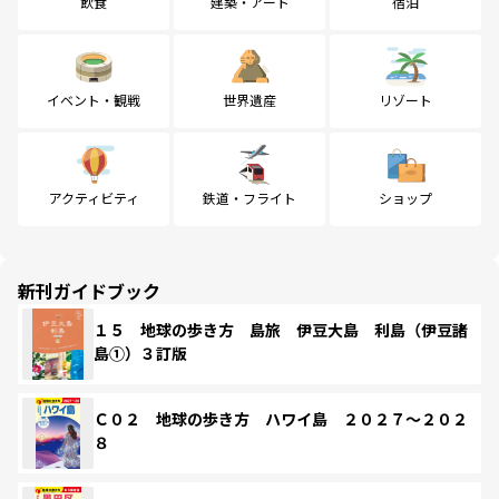
飲食
建築・アート
宿泊
イベント・観戦
世界遺産
リゾート
アクティビティ
鉄道・フライト
ショップ
新刊ガイドブック
１５ 地球の歩き方 島旅 伊豆大島 利島（伊豆諸
島①）３訂版
Ｃ０２ 地球の歩き方 ハワイ島 ２０２７～２０２
８