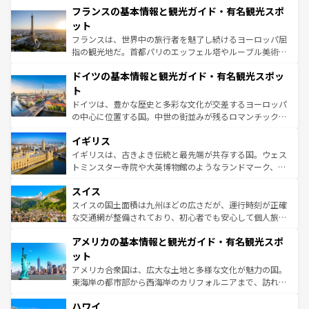
なお、新着のイタリア情報は
コンテンツ一覧
を参照してほ
フランスの基本情報と観光ガイド・有名観光スポ
文化が根付くこの国では、情熱的なフラメンコ、熱気あふ
しい。
れる闘牛、そして美味しいタパスが生活の一部となってい
ット
る。首都マドリードの洗練された雰囲気や、バルセロナの
フランスは、世界中の旅行者を魅了し続けるヨーロッパ屈
アートに溢れた街角から、地方では古代ローマ遺跡や中世
指の観光地だ。首都パリのエッフェル塔やルーブル美術館
の城塞都市、穏やかなビーチリゾートまで多彩な表情を見
といった象徴的なスポットから、田舎町の古風な美しさま
せる。地方によって風土や気候が異なるスペインはその個
ドイツの基本情報と観光ガイド・有名観光スポッ
で、幅広い魅力が詰まっている。華麗な宮殿、歴史的な大
性で訪れる人を魅了する。 なお、新着のスペイン情報は
コ
聖堂、美しいビーチ、そして豊かな自然が、訪れる者を心
ト
ンテンツ一覧
を参照してほしい。
から魅了する。また、フランスは美食の国としても知ら
ドイツは、豊かな歴史と多彩な文化が交差するヨーロッパ
れ、フランス料理はユネスコ無形文化遺産にも登録されて
の中心に位置する国。中世の街並みが残るロマンチック街
いる。シャンパンの発祥地であるランス、プロヴァンスの
道から、未来を先取りするようなモダンな都市まで多様な
香り高いラベンダー畑など、多彩な楽しみ方が可能だ。さ
イギリス
顔を持つこの国は、どこを歩いても飽きることがない。ベ
らに、パリ以外の地域にも魅力が溢れており、どの街角に
ルリンの文化的活気、バイエルン州のアルプスの絶景、そ
イギリスは、古きよき伝統と最先端が共存する国。ウェス
も豊かな歴史と文化が息づいている。パリ以外の個性あふ
してライン川沿いのワイン畑といった風景は必見。ビール
トミンスター寺院や大英博物館のようなランドマーク、歴
れる地方に足を運ぶとそれぞれで全く異なる文化を体験で
とソーセージを味わいながら地元の人と過ごす楽しい時間
史ある大学都市、美しい丘陵地帯や牧歌的な風景など、エ
きるだろう。 なお、新着のフランス情報は
コンテンツ一覧
スイス
は、お酒好きな人にはぜひ体験してほしい。 なお、新着の
リアごとに異なる魅力がある。また、優雅なアフタヌーン
を参照してほしい。
ドイツ情報は
コンテンツ一覧
を参照してほしい。
ティー、ビール好きにはたまらない英国パブ、サッカー観
スイスの国土面積は九州ほどの広さだが、運行時刻が正確
戦など、本場だからこそできる体験も豊富。イギリスを旅
な交通網が整備されており、初心者でも安心して個人旅行
して楽しみつくそう。 なお、新着のイギリス情報は
コンテ
を楽しめる。日本同様に時刻表どおりの旅が可能だ。中世
アメリカの基本情報と観光ガイド・有名観光スポ
ンツ一覧
を参照してほしい。
の建物がそのまま残る町や、スイスならではのユニークな
博物館もあり、アルプス観光だけでなく町歩きも満喫する
ット
ことができる。国民の所得が高いため物価も高いが、旅行
アメリカ合衆国は、広大な土地と多様な文化が魅力の国。
者向けの交通パス提供のサービスもあり、うまく活用すれ
東海岸の都市部から西海岸のカリフォルニアまで、訪れる
ば市内交通費無料で観光を楽しむこともできる。 なお、新
場所ごとに異なる風景と体験が待っている。ニューヨーク
着のスイス情報は
コンテンツ一覧
を参照してほしい。
ハワイ
のような巨大都市は、観光、ショッピング、エンターテイ