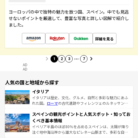
ヨーロッパの中で独特の魅力を放つ国、スペイン。中でも見逃
せないポイントを厳選して、豊富な写真と詳しい図解で紹介し
ました。
詳細を見る
…
1
2
3
7
AD
AD
人気の国と地域から探す
イタリア
イタリアは歴史、文化、グルメ、自然と多彩な魅力にあふ
れた国。
ローマ
の古代遺跡やフィレンツェのルネッサンス
美術、ヴェネツィアの運河など、歴史あるスポットはもち
スペインの観光ポイントと人気スポット・知ってお
ろん、トスカーナの美しい田園風景やアマルフィ海岸の絶
景など、自然景観も見逃せない。観光の合間には、本場の
くべき基本情報
ピザやパスタなど、絶品のイタリア料理を堪能することも
イベリア半島のほぼ80％を占めるスペインは、太陽が降り
できる。朝目覚めてから夜眠るまで、すべての瞬間を楽し
注ぐ地中海沿岸から雄大なピレネー山脈まで、多彩な自然
ませてくれるイタリアで、忘れられない旅をしてみよう！
と文化が詰まったヨーロッパ屈指の旅行先だ。多様な地域