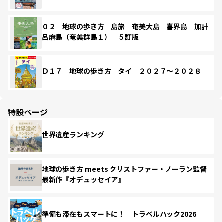
０２ 地球の歩き方 島旅 奄美大島 喜界島 加計
呂麻島（奄美群島１） ５訂版
Ｄ１７ 地球の歩き方 タイ ２０２７～２０２８
特設ページ
世界遺産ランキング
地球の歩き方 meets クリストファー・ノーラン監督
最新作『オデュッセイア』
準備も滞在もスマートに！ トラベルハック2026