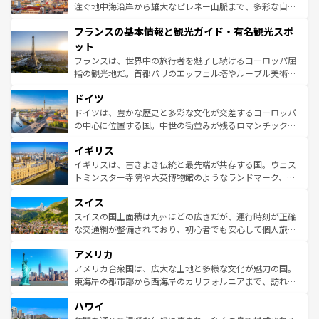
ピザやパスタなど、絶品のイタリア料理を堪能することも
注ぐ地中海沿岸から雄大なピレネー山脈まで、多彩な自然
できる。朝目覚めてから夜眠るまで、すべての瞬間を楽し
と文化が詰まったヨーロッパ屈指の旅行先だ。多様な地域
フランスの基本情報と観光ガイド・有名観光スポ
ませてくれるイタリアで、忘れられない旅をしてみよう！
文化が根付くこの国では、情熱的なフラメンコ、熱気あふ
なお、新着のイタリア情報は
コンテンツ一覧
を参照してほ
れる闘牛、そして美味しいタパスが生活の一部となってい
ット
しい。
る。首都マドリードの洗練された雰囲気や、バルセロナの
フランスは、世界中の旅行者を魅了し続けるヨーロッパ屈
アートに溢れた街角から、地方では古代ローマ遺跡や中世
指の観光地だ。首都パリのエッフェル塔やルーブル美術館
の城塞都市、穏やかなビーチリゾートまで多彩な表情を見
といった象徴的なスポットから、田舎町の古風な美しさま
せる。地方によって風土や気候が異なるスペインはその個
ドイツ
で、幅広い魅力が詰まっている。華麗な宮殿、歴史的な大
性で訪れる人を魅了する。 なお、新着のスペイン情報は
コ
聖堂、美しいビーチ、そして豊かな自然が、訪れる者を心
ドイツは、豊かな歴史と多彩な文化が交差するヨーロッパ
ンテンツ一覧
を参照してほしい。
から魅了する。また、フランスは美食の国としても知ら
の中心に位置する国。中世の街並みが残るロマンチック街
れ、フランス料理はユネスコ無形文化遺産にも登録されて
道から、未来を先取りするようなモダンな都市まで多様な
イギリス
いる。シャンパンの発祥地であるランス、プロヴァンスの
顔を持つこの国は、どこを歩いても飽きることがない。ベ
香り高いラベンダー畑など、多彩な楽しみ方が可能だ。さ
ルリンの文化的活気、バイエルン州のアルプスの絶景、そ
イギリスは、古きよき伝統と最先端が共存する国。ウェス
らに、パリ以外の地域にも魅力が溢れており、どの街角に
してライン川沿いのワイン畑といった風景は必見。ビール
トミンスター寺院や大英博物館のようなランドマーク、歴
も豊かな歴史と文化が息づいている。パリ以外の個性あふ
とソーセージを味わいながら地元の人と過ごす楽しい時間
史ある大学都市、美しい丘陵地帯や牧歌的な風景など、エ
れる地方に足を運ぶとそれぞれで全く異なる文化を体験で
スイス
は、お酒好きな人にはぜひ体験してほしい。 なお、新着の
リアごとに異なる魅力がある。また、優雅なアフタヌーン
きるだろう。 なお、新着のフランス情報は
コンテンツ一覧
ドイツ情報は
コンテンツ一覧
を参照してほしい。
ティー、ビール好きにはたまらない英国パブ、サッカー観
スイスの国土面積は九州ほどの広さだが、運行時刻が正確
を参照してほしい。
戦など、本場だからこそできる体験も豊富。イギリスを旅
な交通網が整備されており、初心者でも安心して個人旅行
して楽しみつくそう。 なお、新着のイギリス情報は
コンテ
を楽しめる。日本同様に時刻表どおりの旅が可能だ。中世
アメリカ
ンツ一覧
を参照してほしい。
の建物がそのまま残る町や、スイスならではのユニークな
博物館もあり、アルプス観光だけでなく町歩きも満喫する
アメリカ合衆国は、広大な土地と多様な文化が魅力の国。
ことができる。国民の所得が高いため物価も高いが、旅行
東海岸の都市部から西海岸のカリフォルニアまで、訪れる
者向けの交通パス提供のサービスもあり、うまく活用すれ
場所ごとに異なる風景と体験が待っている。ニューヨーク
ハワイ
ば市内交通費無料で観光を楽しむこともできる。 なお、新
のような巨大都市は、観光、ショッピング、エンターテイ
着のスイス情報は
コンテンツ一覧
を参照してほしい。