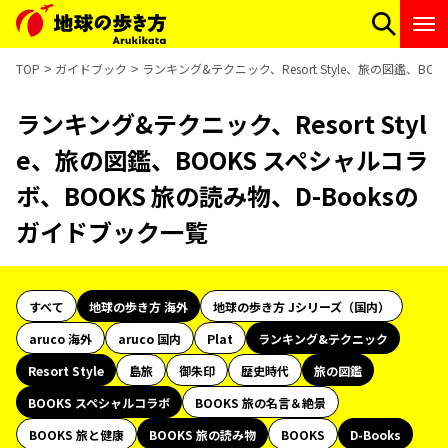
TOP
ガイドブック
ランキング&テクニック、Resort Style、旅の図鑑、BO
ランキング&テクニック、Resort Styl
e、旅の図鑑、BOOKS スペシャルコラ
ボ、BOOKS 旅の読み物、D-Booksの
ガイドブック一覧
すべて
地球の歩き方 海外
地球の歩き方 Jシリーズ（国内）
aruco 海外
aruco 国内
Plat
ランキング&テクニック
Resort Style
島旅
御朱印
歴史時代
旅の図鑑
BOOKS スペシャルコラボ
BOOKS 旅の名言＆絶景
BOOKS 旅と健康
BOOKS 旅の読み物
BOOKS
D-Books