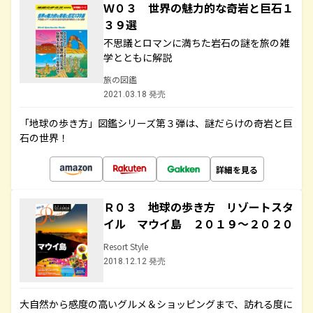
Ｗ０３ 世界の魅力的な奇岩と巨石１
３９選
不思議とロマンに満ちた岩石の謎を旅の雑
学とともに解説
旅の図鑑
2021.03.18 発売
「地球の歩き方」図鑑シリーズ第３弾は、謎だらけの奇岩と巨
石の世界！
詳細を見る
Ｒ０３ 地球の歩き方 リゾートスタ
イル マウイ島 ２０１９～２０２０
Resort Style
2018.12.12 発売
大自然から感度の高いグルメ＆ショッピングまで、訪れる度に