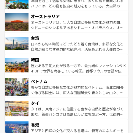
ンメントが詰まった刺激的なスポットだ。一方、アメリカ
年間を通じて温暖な気候に恵まれ、多くの島で構成される
西部には大自然が広がり、グランドキャニオンやイエロー
ハワイは、どの島も独自の魅力をもっている。大自然の神
ストーン国立公園といった絶景が堪能できる。さらに、南
秘を感じたいなら、火山が生み出した壮大な景観を誇るハ
オーストラリア
部のニューオーリンズでは、音楽と美食が融合した独特の
ワイ島は見逃せない。また、定番の観光地といえばオアフ
文化が魅力。旅行者はアメリカの各地域で異なる魅力を楽
島だが、静かな自然を求めるならマウイ島やカウアイ島が
オーストラリアは、壮大な自然と多様な文化が魅力の国。
しみながら、その多様性と豊かな歴史を感じることができ
おすすめ。エメラルドグリーンに輝く海をはじめ、豊かな
シドニーのシンボルであるシドニー・オペラハウス、オー
るだろう。車でのロードトリップや列車の旅も、アメリカ
文化や歴史が息づいている。「アロハスピリット」と呼ば
ストラリア東海岸北部に広がる大サンゴ礁地帯グレートバ
ならではの贅沢な旅のスタイルだ。 なお、新着のアメリカ
台湾
れるおもてなしの心で訪れる人々を迎えてくれるハワイの
リアリーフや大陸中央部にそびえるウルル（エアーズロッ
情報は
コンテンツ一覧
を参照してほしい。
人々、おいしいローカルフードやハワイアンミュージッ
ク）、タスマニアの美しい原生林やケアンズの熱帯雨林な
日本から約４時間ほどでたどり着く台湾は、多彩な文化と
ク、伝統的なフラダンスなど、すべてがハワイの魅力を彩
ど、見どころがたくさん。また、カフェやワイン、オージ
自然が織りなす魅力的な観光地。活気あふれる大都市の台
っている。訪れるたびに新しい発見と感動が待っているハ
ービーフなどの食文化も豊かで、美味しいものであふれて
北やノスタルジックな町並みが人気な九份（ジォウフェ
ワイを、存分に味わってほしい。 なお、新着のハワイ情報
韓国
いる。アクティビティも充実しており、サーフィンやダイ
ン）、静ひつな山岳地帯である台湾東部など、都市の喧騒
は
コンテンツ一覧
を参照してほしい。
ビング、ハイキングなど、アウトドア好きにはたまらな
と山間の静けさが共存しており、訪れる人に新しい発見と
歴史ある王朝文化が残る一方で、最先端のファッションやK
い。オーストラリアの多彩な魅力を存分に味わいつくそ
驚きをもたらしてくれる。また、奥深い台湾の食文化も魅
-POPで世界を席巻している韓国。首都ソウルの宮殿や伝統
う。 なお、新着のオーストラリア情報は
コンテンツ一覧
を
力で、夜市などの屋台グルメから高級料理、ヘルシーで美
家屋が並ぶエリアでは韓国の歴史と文化に浸ることがで
参照してほしい。
ベトナム
容にもいいと評判のスイーツなど、バラエティ豊かな料理
き、地方に足を延ばせば四季折々の自然美を楽しむことが
が味わえる。 なお、新着の台湾情報は
コンテンツ一覧
を参
できる。そして、キムチや焼肉、絶品のストリートフード
豊かな自然と多様な文化が魅力的なベトナム。南北に細長
照してほしい。
まで、さまざまな韓国料理が待っている。夜には、韓国な
く伸びる国土には、広大な田園風景や青々とした山々、世
らではのナイトライフも堪能できる。あたたかいホスピタ
界遺産に登録された壮大な自然景観が点在し、都市部では
タイ
リティに包まれながら、韓国の多彩な魅力を心ゆくまで味
急速な発展と共に伝統が息づく。ハノイの古い町並みやホ
わってみてほしい。 なお、新着の韓国情報は
コンテンツ一
ーチミン市のフランス統治時代の建物も、独特の雰囲気を
タイは、東南アジアに位置する豊かな自然と歴史が息づく
覧
を参照してほしい。
醸し出している。また、バラエティの豊かさとおいしさで
国だ。首都バンコクは高層ビルが立ち並ぶ一方、伝統的な
世界中の食通を魅了してやまないベトナム料理も魅力のひ
寺院や市場がいたるところに点在し、古きよき文化と現代
香港
とつ。フォーやバインミー、ベトナムコーヒーなどは、ぜ
の活気が交差している。北部ではチェンマイなどの山岳地
ひ現地で味わいたい。どの地域を訪れてもあたたかい人々
帯で自然と触れ合い、南部ではプーケットやクラビの美し
アジアと西洋の文化が交わる香港は、特有のエネルギーを