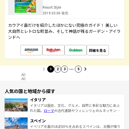
Resort Style
2019.03.06 発売
カウアイ島だけを紹介したほかにない究極のガイド！ 美しい
大自然とレトロな町並み、そして神話が残るガーデン・アイラ
ンドへ
詳細を見る
…
1
2
3
5
AD
AD
人気の国と地域から探す
イタリア
イタリアは歴史、文化、グルメ、自然と多彩な魅力にあふ
れた国。
ローマ
の古代遺跡やフィレンツェのルネッサンス
美術、ヴェネツィアの運河など、歴史あるスポットはもち
スペイン
ろん、トスカーナの美しい田園風景やアマルフィ海岸の絶
景など、自然景観も見逃せない。観光の合間には、本場の
イベリア半島のほぼ80％を占めるスペインは、太陽が降り