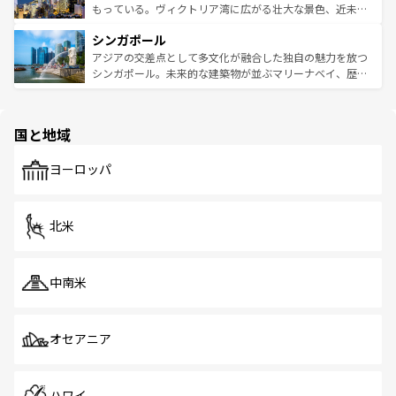
が旅行者を迎えてくれるので、きっと忘れられない旅にな
いビーチでリゾート気分を楽しむことができる。タイ料理
もっている。ヴィクトリア湾に広がる壮大な景色、近未来
るはずだ。 なお、新着のベトナム情報は
コンテンツ一覧
を
は世界的に有名で、屋台から高級レストランまで味覚を刺
的なアートスポット、そして歴史と現代が融合した町並
参照してほしい。
シンガポール
激する。気候は一年中温暖で、どの季節にも異なる楽しみ
み、どこを訪れても感動するはず。観光スポットが密集し
が待っている。親しみやすいタイの人々、仏教を中心とし
ており、効率よく見どころを回れるのも魅力。息をのむよ
アジアの交差点として多文化が融合した独自の魅力を放つ
た文化、そして多様な観光資源が、訪れる旅人を魅了し続
うな絶景から文化的な体験まで、香港を存分に楽しみ尽く
シンガポール。未来的な建築物が並ぶマリーナベイ、歴史
ける。 なお、新着のタイ情報は
コンテンツ一覧
を参照して
そう。 なお、新着の香港情報は
コンテンツ一覧
を参照して
と伝統を感じられるエスニックタウン、多数の緑豊かな公
ほしい。
ほしい。
園や自然保護区など、自然が調和した近代的な景観と文化
の多様性あふれるカラフルな町は、どこを歩いても新しい
国と地域
発見がある。さらに、治安のよさや充実した公共交通機関
も、旅行者にとっては魅力的なポイント。グルメも豊富
で、ホーカーズは地元の風情を楽しめる外せないスポット
ヨーロッパ
だ。訪れる人を飽きさせないシンガポールで、多様な魅力
を体感しよう。 なお、新着のシンガポール情報は
コンテン
ツ一覧
を参照してほしい。
北米
中南米
オセアニア