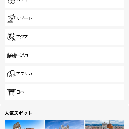
ハワイ
リゾート
アジア
中近東
アフリカ
日本
人気スポット