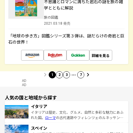
不思議とロマンに満ちた岩石の謎を旅の雑
学とともに解説
旅の図鑑
2021.03.18 発売
「地球の歩き方」図鑑シリーズ第３弾は、謎だらけの奇岩と巨
石の世界！
詳細を見る
…
1
2
3
7
AD
AD
人気の国と地域から探す
イタリア
イタリアは歴史、文化、グルメ、自然と多彩な魅力にあふ
れた国。
ローマ
の古代遺跡やフィレンツェのルネッサンス
美術、ヴェネツィアの運河など、歴史あるスポットはもち
スペイン
ろん、トスカーナの美しい田園風景やアマルフィ海岸の絶