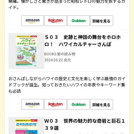
網羅。懐かしさと驚きが詰まった昭和レトロの魅力を旅するガ
イド。
詳細を見る
Ｓ０３ 史跡と神話の舞台をホロホ
ロ！ ハワイカルチャーさんぽ
BOOKS 旅の読み物
2024.03.22 発売
おさんぽしながらハワイの歴史と文化を楽しく学ぶ最強のガイ
ドブックが誕生。知っておきたいハワイの年表やキーワード集
も必読
詳細を見る
Ｗ０３ 世界の魅力的な奇岩と巨石１
３９選