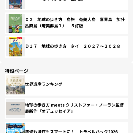
０２ 地球の歩き方 島旅 奄美大島 喜界島 加計
呂麻島（奄美群島１） ５訂版
Ｄ１７ 地球の歩き方 タイ ２０２７～２０２８
特設ページ
世界遺産ランキング
地球の歩き方 meets クリストファー・ノーラン監督
最新作『オデュッセイア』
準備も滞在もスマートに！ トラベルハック2026