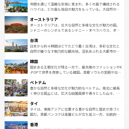
着のスイス情報は
コンテンツ一覧
を参照してほしい。
ンメントが詰まった刺激的なスポットだ。一方、アメリカ
年間を通じて温暖な気候に恵まれ、多くの島で構成される
西部には大自然が広がり、グランドキャニオンやイエロー
ハワイは、どの島も独自の魅力をもっている。大自然の神
ストーン国立公園といった絶景が堪能できる。さらに、南
秘を感じたいなら、火山が生み出した壮大な景観を誇るハ
オーストラリア
部のニューオーリンズでは、音楽と美食が融合した独特の
ワイ島は見逃せない。また、定番の観光地といえばオアフ
文化が魅力。旅行者はアメリカの各地域で異なる魅力を楽
島だが、静かな自然を求めるならマウイ島やカウアイ島が
オーストラリアは、壮大な自然と多様な文化が魅力の国。
しみながら、その多様性と豊かな歴史を感じることができ
おすすめ。エメラルドグリーンに輝く海をはじめ、豊かな
シドニーのシンボルであるシドニー・オペラハウス、オー
るだろう。車でのロードトリップや列車の旅も、アメリカ
文化や歴史が息づいている。「アロハスピリット」と呼ば
ストラリア東海岸北部に広がる大サンゴ礁地帯グレートバ
ならではの贅沢な旅のスタイルだ。 なお、新着のアメリカ
台湾
れるおもてなしの心で訪れる人々を迎えてくれるハワイの
リアリーフや大陸中央部にそびえるウルル（エアーズロッ
情報は
コンテンツ一覧
を参照してほしい。
人々、おいしいローカルフードやハワイアンミュージッ
ク）、タスマニアの美しい原生林やケアンズの熱帯雨林な
日本から約４時間ほどでたどり着く台湾は、多彩な文化と
ク、伝統的なフラダンスなど、すべてがハワイの魅力を彩
ど、見どころがたくさん。また、カフェやワイン、オージ
自然が織りなす魅力的な観光地。活気あふれる大都市の台
っている。訪れるたびに新しい発見と感動が待っているハ
ービーフなどの食文化も豊かで、美味しいものであふれて
北やノスタルジックな町並みが人気な九份（ジォウフェ
ワイを、存分に味わってほしい。 なお、新着のハワイ情報
韓国
いる。アクティビティも充実しており、サーフィンやダイ
ン）、静ひつな山岳地帯である台湾東部など、都市の喧騒
は
コンテンツ一覧
を参照してほしい。
ビング、ハイキングなど、アウトドア好きにはたまらな
と山間の静けさが共存しており、訪れる人に新しい発見と
歴史ある王朝文化が残る一方で、最先端のファッションやK
い。オーストラリアの多彩な魅力を存分に味わいつくそ
驚きをもたらしてくれる。また、奥深い台湾の食文化も魅
-POPで世界を席巻している韓国。首都ソウルの宮殿や伝統
う。 なお、新着のオーストラリア情報は
コンテンツ一覧
を
力で、夜市などの屋台グルメから高級料理、ヘルシーで美
家屋が並ぶエリアでは韓国の歴史と文化に浸ることがで
参照してほしい。
ベトナム
容にもいいと評判のスイーツなど、バラエティ豊かな料理
き、地方に足を延ばせば四季折々の自然美を楽しむことが
が味わえる。 なお、新着の台湾情報は
コンテンツ一覧
を参
できる。そして、キムチや焼肉、絶品のストリートフード
豊かな自然と多様な文化が魅力的なベトナム。南北に細長
照してほしい。
まで、さまざまな韓国料理が待っている。夜には、韓国な
く伸びる国土には、広大な田園風景や青々とした山々、世
らではのナイトライフも堪能できる。あたたかいホスピタ
界遺産に登録された壮大な自然景観が点在し、都市部では
タイ
リティに包まれながら、韓国の多彩な魅力を心ゆくまで味
急速な発展と共に伝統が息づく。ハノイの古い町並みやホ
わってみてほしい。 なお、新着の韓国情報は
コンテンツ一
ーチミン市のフランス統治時代の建物も、独特の雰囲気を
タイは、東南アジアに位置する豊かな自然と歴史が息づく
覧
を参照してほしい。
醸し出している。また、バラエティの豊かさとおいしさで
国だ。首都バンコクは高層ビルが立ち並ぶ一方、伝統的な
世界中の食通を魅了してやまないベトナム料理も魅力のひ
寺院や市場がいたるところに点在し、古きよき文化と現代
香港
とつ。フォーやバインミー、ベトナムコーヒーなどは、ぜ
の活気が交差している。北部ではチェンマイなどの山岳地