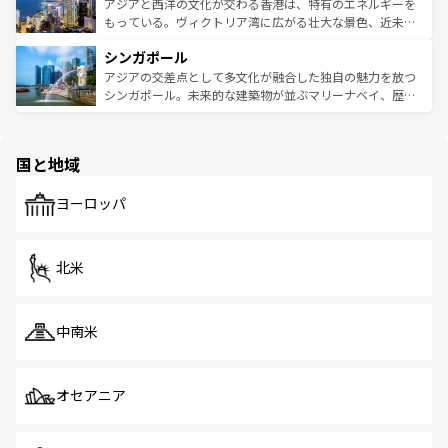
ひ現地で味わいたい。どの地域を訪れてもあたたかい人々
帯で自然と触れ合い、南部ではプーケットやクラビの美し
アジアと西洋の文化が交わる香港は、特有のエネルギーを
が旅行者を迎えてくれるので、きっと忘れられない旅にな
いビーチでリゾート気分を楽しむことができる。タイ料理
もっている。ヴィクトリア湾に広がる壮大な景色、近未来
るはずだ。 なお、新着のベトナム情報は
コンテンツ一覧
を
は世界的に有名で、屋台から高級レストランまで味覚を刺
的なアートスポット、そして歴史と現代が融合した町並
参照してほしい。
シンガポール
激する。気候は一年中温暖で、どの季節にも異なる楽しみ
み、どこを訪れても感動するはず。観光スポットが密集し
が待っている。親しみやすいタイの人々、仏教を中心とし
ており、効率よく見どころを回れるのも魅力。息をのむよ
アジアの交差点として多文化が融合した独自の魅力を放つ
た文化、そして多様な観光資源が、訪れる旅人を魅了し続
うな絶景から文化的な体験まで、香港を存分に楽しみ尽く
シンガポール。未来的な建築物が並ぶマリーナベイ、歴史
ける。 なお、新着のタイ情報は
コンテンツ一覧
を参照して
そう。 なお、新着の香港情報は
コンテンツ一覧
を参照して
と伝統を感じられるエスニックタウン、多数の緑豊かな公
ほしい。
ほしい。
園や自然保護区など、自然が調和した近代的な景観と文化
の多様性あふれるカラフルな町は、どこを歩いても新しい
国と地域
発見がある。さらに、治安のよさや充実した公共交通機関
も、旅行者にとっては魅力的なポイント。グルメも豊富
で、ホーカーズは地元の風情を楽しめる外せないスポット
ヨーロッパ
だ。訪れる人を飽きさせないシンガポールで、多様な魅力
を体感しよう。 なお、新着のシンガポール情報は
コンテン
ツ一覧
を参照してほしい。
北米
中南米
オセアニア