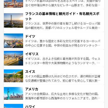
景など、自然景観も見逃せない。観光の合間には、本場の
イベリア半島のほぼ80％を占めるスペインは、太陽が降り
ピザやパスタなど、絶品のイタリア料理を堪能することも
注ぐ地中海沿岸から雄大なピレネー山脈まで、多彩な自然
できる。朝目覚めてから夜眠るまで、すべての瞬間を楽し
と文化が詰まったヨーロッパ屈指の旅行先だ。多様な地域
フランスの基本情報と観光ガイド・有名観光スポ
ませてくれるイタリアで、忘れられない旅をしてみよう！
文化が根付くこの国では、情熱的なフラメンコ、熱気あふ
なお、新着のイタリア情報は
コンテンツ一覧
を参照してほ
れる闘牛、そして美味しいタパスが生活の一部となってい
ット
しい。
る。首都マドリードの洗練された雰囲気や、バルセロナの
フランスは、世界中の旅行者を魅了し続けるヨーロッパ屈
アートに溢れた街角から、地方では古代ローマ遺跡や中世
指の観光地だ。首都パリのエッフェル塔やルーブル美術館
の城塞都市、穏やかなビーチリゾートまで多彩な表情を見
といった象徴的なスポットから、田舎町の古風な美しさま
せる。地方によって風土や気候が異なるスペインはその個
ドイツ
で、幅広い魅力が詰まっている。華麗な宮殿、歴史的な大
性で訪れる人を魅了する。 なお、新着のスペイン情報は
コ
聖堂、美しいビーチ、そして豊かな自然が、訪れる者を心
ドイツは、豊かな歴史と多彩な文化が交差するヨーロッパ
ンテンツ一覧
を参照してほしい。
から魅了する。また、フランスは美食の国としても知ら
の中心に位置する国。中世の街並みが残るロマンチック街
れ、フランス料理はユネスコ無形文化遺産にも登録されて
道から、未来を先取りするようなモダンな都市まで多様な
イギリス
いる。シャンパンの発祥地であるランス、プロヴァンスの
顔を持つこの国は、どこを歩いても飽きることがない。ベ
香り高いラベンダー畑など、多彩な楽しみ方が可能だ。さ
ルリンの文化的活気、バイエルン州のアルプスの絶景、そ
イギリスは、古きよき伝統と最先端が共存する国。ウェス
らに、パリ以外の地域にも魅力が溢れており、どの街角に
してライン川沿いのワイン畑といった風景は必見。ビール
トミンスター寺院や大英博物館のようなランドマーク、歴
も豊かな歴史と文化が息づいている。パリ以外の個性あふ
とソーセージを味わいながら地元の人と過ごす楽しい時間
史ある大学都市、美しい丘陵地帯や牧歌的な風景など、エ
れる地方に足を運ぶとそれぞれで全く異なる文化を体験で
スイス
は、お酒好きな人にはぜひ体験してほしい。 なお、新着の
リアごとに異なる魅力がある。また、優雅なアフタヌーン
きるだろう。 なお、新着のフランス情報は
コンテンツ一覧
ドイツ情報は
コンテンツ一覧
を参照してほしい。
ティー、ビール好きにはたまらない英国パブ、サッカー観
スイスの国土面積は九州ほどの広さだが、運行時刻が正確
を参照してほしい。
戦など、本場だからこそできる体験も豊富。イギリスを旅
な交通網が整備されており、初心者でも安心して個人旅行
して楽しみつくそう。 なお、新着のイギリス情報は
コンテ
を楽しめる。日本同様に時刻表どおりの旅が可能だ。中世
アメリカ
ンツ一覧
を参照してほしい。
の建物がそのまま残る町や、スイスならではのユニークな
博物館もあり、アルプス観光だけでなく町歩きも満喫する
アメリカ合衆国は、広大な土地と多様な文化が魅力の国。
ことができる。国民の所得が高いため物価も高いが、旅行
東海岸の都市部から西海岸のカリフォルニアまで、訪れる
者向けの交通パス提供のサービスもあり、うまく活用すれ
場所ごとに異なる風景と体験が待っている。ニューヨーク
ハワイ
ば市内交通費無料で観光を楽しむこともできる。 なお、新
のような巨大都市は、観光、ショッピング、エンターテイ