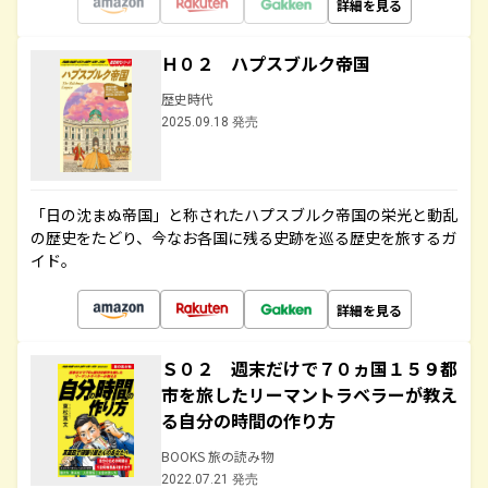
詳細を見る
Ｈ０２ ハプスブルク帝国
歴史時代
2025.09.18 発売
「日の沈まぬ帝国」と称されたハプスブルク帝国の栄光と動乱
の歴史をたどり、今なお各国に残る史跡を巡る歴史を旅するガ
イド。
詳細を見る
Ｓ０２ 週末だけで７０ヵ国１５９都
市を旅したリーマントラベラーが教え
る自分の時間の作り方
BOOKS 旅の読み物
2022.07.21 発売