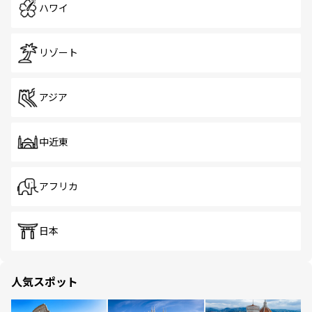
ハワイ
リゾート
アジア
中近東
アフリカ
日本
人気スポット