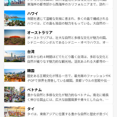
ことができる。国民の所得が高いため物価も高いが、旅行
東海岸の都市部から西海岸のカリフォルニアまで、訪れる
者向けの交通パス提供のサービスもあり、うまく活用すれ
場所ごとに異なる風景と体験が待っている。ニューヨーク
ハワイ
ば市内交通費無料で観光を楽しむこともできる。 なお、新
のような巨大都市は、観光、ショッピング、エンターテイ
着のスイス情報は
コンテンツ一覧
を参照してほしい。
ンメントが詰まった刺激的なスポットだ。一方、アメリカ
年間を通じて温暖な気候に恵まれ、多くの島で構成される
西部には大自然が広がり、グランドキャニオンやイエロー
ハワイは、どの島も独自の魅力をもっている。大自然の神
ストーン国立公園といった絶景が堪能できる。さらに、南
秘を感じたいなら、火山が生み出した壮大な景観を誇るハ
オーストラリア
部のニューオーリンズでは、音楽と美食が融合した独特の
ワイ島は見逃せない。また、定番の観光地といえばオアフ
文化が魅力。旅行者はアメリカの各地域で異なる魅力を楽
島だが、静かな自然を求めるならマウイ島やカウアイ島が
オーストラリアは、壮大な自然と多様な文化が魅力の国。
しみながら、その多様性と豊かな歴史を感じることができ
おすすめ。エメラルドグリーンに輝く海をはじめ、豊かな
シドニーのシンボルであるシドニー・オペラハウス、オー
るだろう。車でのロードトリップや列車の旅も、アメリカ
文化や歴史が息づいている。「アロハスピリット」と呼ば
ストラリア東海岸北部に広がる大サンゴ礁地帯グレートバ
ならではの贅沢な旅のスタイルだ。 なお、新着のアメリカ
台湾
れるおもてなしの心で訪れる人々を迎えてくれるハワイの
リアリーフや大陸中央部にそびえるウルル（エアーズロッ
情報は
コンテンツ一覧
を参照してほしい。
人々、おいしいローカルフードやハワイアンミュージッ
ク）、タスマニアの美しい原生林やケアンズの熱帯雨林な
日本から約４時間ほどでたどり着く台湾は、多彩な文化と
ク、伝統的なフラダンスなど、すべてがハワイの魅力を彩
ど、見どころがたくさん。また、カフェやワイン、オージ
自然が織りなす魅力的な観光地。活気あふれる大都市の台
っている。訪れるたびに新しい発見と感動が待っているハ
ービーフなどの食文化も豊かで、美味しいものであふれて
北やノスタルジックな町並みが人気な九份（ジォウフェ
ワイを、存分に味わってほしい。 なお、新着のハワイ情報
韓国
いる。アクティビティも充実しており、サーフィンやダイ
ン）、静ひつな山岳地帯である台湾東部など、都市の喧騒
は
コンテンツ一覧
を参照してほしい。
ビング、ハイキングなど、アウトドア好きにはたまらな
と山間の静けさが共存しており、訪れる人に新しい発見と
歴史ある王朝文化が残る一方で、最先端のファッションやK
い。オーストラリアの多彩な魅力を存分に味わいつくそ
驚きをもたらしてくれる。また、奥深い台湾の食文化も魅
-POPで世界を席巻している韓国。首都ソウルの宮殿や伝統
う。 なお、新着のオーストラリア情報は
コンテンツ一覧
を
力で、夜市などの屋台グルメから高級料理、ヘルシーで美
家屋が並ぶエリアでは韓国の歴史と文化に浸ることがで
参照してほしい。
ベトナム
容にもいいと評判のスイーツなど、バラエティ豊かな料理
き、地方に足を延ばせば四季折々の自然美を楽しむことが
が味わえる。 なお、新着の台湾情報は
コンテンツ一覧
を参
できる。そして、キムチや焼肉、絶品のストリートフード
豊かな自然と多様な文化が魅力的なベトナム。南北に細長
照してほしい。
まで、さまざまな韓国料理が待っている。夜には、韓国な
く伸びる国土には、広大な田園風景や青々とした山々、世
らではのナイトライフも堪能できる。あたたかいホスピタ
界遺産に登録された壮大な自然景観が点在し、都市部では
タイ
リティに包まれながら、韓国の多彩な魅力を心ゆくまで味
急速な発展と共に伝統が息づく。ハノイの古い町並みやホ
わってみてほしい。 なお、新着の韓国情報は
コンテンツ一
ーチミン市のフランス統治時代の建物も、独特の雰囲気を
タイは、東南アジアに位置する豊かな自然と歴史が息づく