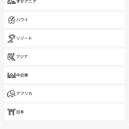
オセアニア
ハワイ
リゾート
アジア
中近東
アフリカ
日本