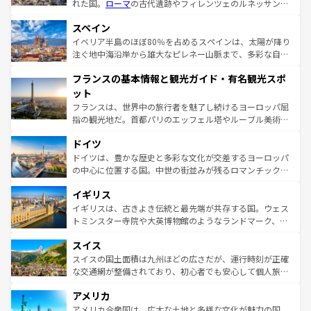
れた国。
ローマ
の古代遺跡やフィレンツェのルネッサンス
美術、ヴェネツィアの運河など、歴史あるスポットはもち
スペイン
ろん、トスカーナの美しい田園風景やアマルフィ海岸の絶
景など、自然景観も見逃せない。観光の合間には、本場の
イベリア半島のほぼ80％を占めるスペインは、太陽が降り
ピザやパスタなど、絶品のイタリア料理を堪能することも
注ぐ地中海沿岸から雄大なピレネー山脈まで、多彩な自然
できる。朝目覚めてから夜眠るまで、すべての瞬間を楽し
と文化が詰まったヨーロッパ屈指の旅行先だ。多様な地域
フランスの基本情報と観光ガイド・有名観光スポ
ませてくれるイタリアで、忘れられない旅をしてみよう！
文化が根付くこの国では、情熱的なフラメンコ、熱気あふ
なお、新着のイタリア情報は
コンテンツ一覧
を参照してほ
れる闘牛、そして美味しいタパスが生活の一部となってい
ット
しい。
る。首都マドリードの洗練された雰囲気や、バルセロナの
フランスは、世界中の旅行者を魅了し続けるヨーロッパ屈
アートに溢れた街角から、地方では古代ローマ遺跡や中世
指の観光地だ。首都パリのエッフェル塔やルーブル美術館
の城塞都市、穏やかなビーチリゾートまで多彩な表情を見
といった象徴的なスポットから、田舎町の古風な美しさま
せる。地方によって風土や気候が異なるスペインはその個
ドイツ
で、幅広い魅力が詰まっている。華麗な宮殿、歴史的な大
性で訪れる人を魅了する。 なお、新着のスペイン情報は
コ
聖堂、美しいビーチ、そして豊かな自然が、訪れる者を心
ドイツは、豊かな歴史と多彩な文化が交差するヨーロッパ
ンテンツ一覧
を参照してほしい。
から魅了する。また、フランスは美食の国としても知ら
の中心に位置する国。中世の街並みが残るロマンチック街
れ、フランス料理はユネスコ無形文化遺産にも登録されて
道から、未来を先取りするようなモダンな都市まで多様な
イギリス
いる。シャンパンの発祥地であるランス、プロヴァンスの
顔を持つこの国は、どこを歩いても飽きることがない。ベ
香り高いラベンダー畑など、多彩な楽しみ方が可能だ。さ
ルリンの文化的活気、バイエルン州のアルプスの絶景、そ
イギリスは、古きよき伝統と最先端が共存する国。ウェス
らに、パリ以外の地域にも魅力が溢れており、どの街角に
してライン川沿いのワイン畑といった風景は必見。ビール
トミンスター寺院や大英博物館のようなランドマーク、歴
も豊かな歴史と文化が息づいている。パリ以外の個性あふ
とソーセージを味わいながら地元の人と過ごす楽しい時間
史ある大学都市、美しい丘陵地帯や牧歌的な風景など、エ
れる地方に足を運ぶとそれぞれで全く異なる文化を体験で
スイス
は、お酒好きな人にはぜひ体験してほしい。 なお、新着の
リアごとに異なる魅力がある。また、優雅なアフタヌーン
きるだろう。 なお、新着のフランス情報は
コンテンツ一覧
ドイツ情報は
コンテンツ一覧
を参照してほしい。
ティー、ビール好きにはたまらない英国パブ、サッカー観
スイスの国土面積は九州ほどの広さだが、運行時刻が正確
を参照してほしい。
戦など、本場だからこそできる体験も豊富。イギリスを旅
な交通網が整備されており、初心者でも安心して個人旅行
して楽しみつくそう。 なお、新着のイギリス情報は
コンテ
を楽しめる。日本同様に時刻表どおりの旅が可能だ。中世
アメリカ
ンツ一覧
を参照してほしい。
の建物がそのまま残る町や、スイスならではのユニークな
博物館もあり、アルプス観光だけでなく町歩きも満喫する
アメリカ合衆国は、広大な土地と多様な文化が魅力の国。