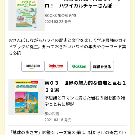
ロ！ ハワイカルチャーさんぽ
BOOKS 旅の読み物
2024.03.22 発売
おさんぽしながらハワイの歴史と文化を楽しく学ぶ最強のガイ
ドブックが誕生。知っておきたいハワイの年表やキーワード集
も必読
詳細を見る
Ｗ０３ 世界の魅力的な奇岩と巨石１
３９選
不思議とロマンに満ちた岩石の謎を旅の雑
学とともに解説
旅の図鑑
2021.03.18 発売
「地球の歩き方」図鑑シリーズ第３弾は、謎だらけの奇岩と巨