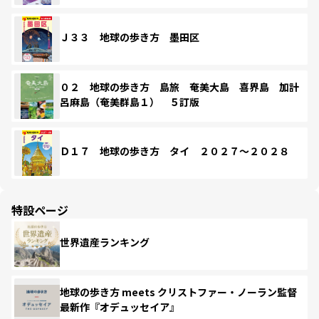
Ｊ３３ 地球の歩き方 墨田区
０２ 地球の歩き方 島旅 奄美大島 喜界島 加計
呂麻島（奄美群島１） ５訂版
Ｄ１７ 地球の歩き方 タイ ２０２７～２０２８
特設ページ
世界遺産ランキング
地球の歩き方 meets クリストファー・ノーラン監督
最新作『オデュッセイア』