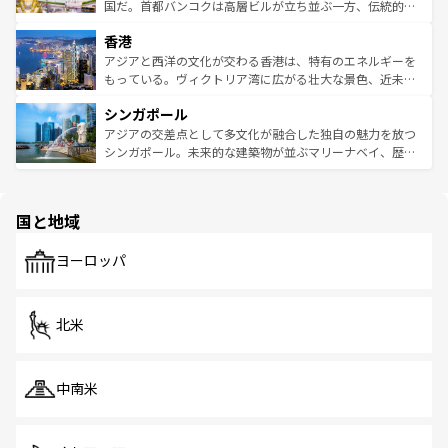
覧
を参照してほしい。
醸し出している。また、バラエティの豊かさとおいしさで
国だ。首都バンコクは高層ビルが立ち並ぶ一方、伝統的な
世界中の食通を魅了してやまないベトナム料理も魅力のひ
寺院や市場がいたるところに点在し、古きよき文化と現代
香港
とつ。フォーやバインミー、ベトナムコーヒーなどは、ぜ
の活気が交差している。北部ではチェンマイなどの山岳地
ひ現地で味わいたい。どの地域を訪れてもあたたかい人々
帯で自然と触れ合い、南部ではプーケットやクラビの美し
アジアと西洋の文化が交わる香港は、特有のエネルギーを
が旅行者を迎えてくれるので、きっと忘れられない旅にな
いビーチでリゾート気分を楽しむことができる。タイ料理
もっている。ヴィクトリア湾に広がる壮大な景色、近未来
るはずだ。 なお、新着のベトナム情報は
コンテンツ一覧
を
は世界的に有名で、屋台から高級レストランまで味覚を刺
的なアートスポット、そして歴史と現代が融合した町並
参照してほしい。
シンガポール
激する。気候は一年中温暖で、どの季節にも異なる楽しみ
み、どこを訪れても感動するはず。観光スポットが密集し
が待っている。親しみやすいタイの人々、仏教を中心とし
ており、効率よく見どころを回れるのも魅力。息をのむよ
アジアの交差点として多文化が融合した独自の魅力を放つ
た文化、そして多様な観光資源が、訪れる旅人を魅了し続
うな絶景から文化的な体験まで、香港を存分に楽しみ尽く
シンガポール。未来的な建築物が並ぶマリーナベイ、歴史
ける。 なお、新着のタイ情報は
コンテンツ一覧
を参照して
そう。 なお、新着の香港情報は
コンテンツ一覧
を参照して
と伝統を感じられるエスニックタウン、多数の緑豊かな公
ほしい。
ほしい。
園や自然保護区など、自然が調和した近代的な景観と文化
の多様性あふれるカラフルな町は、どこを歩いても新しい
国と地域
発見がある。さらに、治安のよさや充実した公共交通機関
も、旅行者にとっては魅力的なポイント。グルメも豊富
で、ホーカーズは地元の風情を楽しめる外せないスポット
ヨーロッパ
だ。訪れる人を飽きさせないシンガポールで、多様な魅力
を体感しよう。 なお、新着のシンガポール情報は
コンテン
ツ一覧
を参照してほしい。
北米
中南米