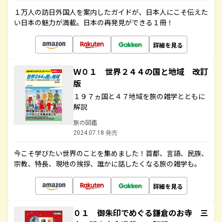
１万人の訪日外国人を案内したガイドが、日本人にこそ伝えた
い日本の魅力が満載。日本の再発見ができる１冊！
詳細を見る
Ｗ０１ 世界２４４の国と地域 改訂
版
１９７ヵ国と４７地域を旅の雑学とともに
解説
旅の図鑑
2024.07.18 発売
今こそ学びたい世界のことを集めました！首都、言語、民族、
宗教、特長、現地の挨拶、誰かに話したくなる旅の雑学も。
詳細を見る
０１ 御朱印でめぐる鎌倉のお寺 三