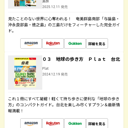
島旅
2025.12.11 発売
見たことのない世界に心奪われる！ 奄美群島南部「与論島・
沖永良部島・徳之島」の三島だけをフィーチャーした完全ガイ
ド。
詳細を見る
０３ 地球の歩き方 Ｐｌａｔ 台北
Plat
2024.12.19 発売
これ１冊にすべて凝縮！軽くて持ち歩きに便利な「地球の歩き
方」のコンパクトガイド。台北を楽しみ尽くすプラン＆最新情
報満載！
詳細を見る