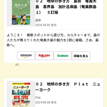
０２ 地球の歩き方 島旅 奄美大
島 喜界島 加計呂麻島（奄美群島
１） ５訂版
島旅
2026.08.06 発売
ようこそ！ 絶景スポットから遊び方、カルチャーまで、島の
人たちが教えてくれた奄美大島の魅力を1冊に凝縮。さあ、島
旅へ。
詳細を見る
AD
０２ 地球の歩き方 Ｐｌａｔ ニュ
ーヨーク
Plat
2024.08.08 発売