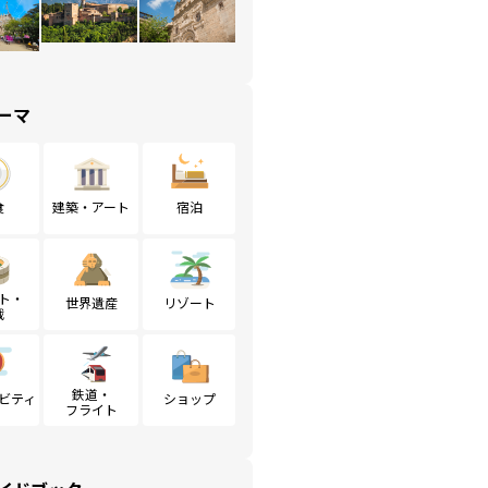
ーマ
食
建築・アート
宿泊
ト・
世界遺産
リゾート
戦
鉄道・
ビティ
ショップ
フライト