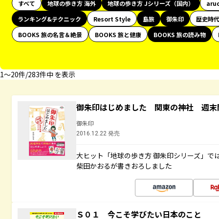
すべて
地球の歩き方 海外
地球の歩き方 Jシリーズ（国内）
aru
ランキング&テクニック
Resort Style
島旅
御朱印
歴史時
BOOKS 旅の名言＆絶景
BOOKS 旅と健康
BOOKS 旅の読み物
1〜20件/283件中 を表示
御朱印はじめました 関東の神社 週末
御朱印
2016.12.22 発売
大ヒット「地球の歩き方 御朱印シリーズ」で
柴田かおるが書きおろしました
Ｓ０１ 今こそ学びたい日本のこと