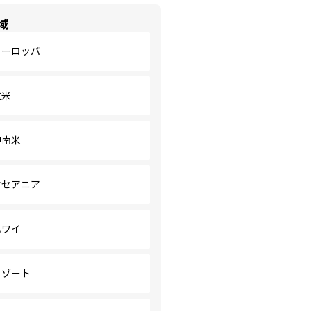
域
ヨーロッパ
北米
中南米
オセアニア
ハワイ
リゾート