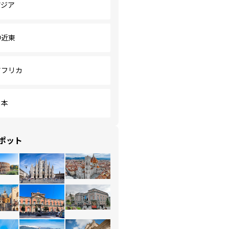
アジア
中近東
アフリカ
日本
ポット