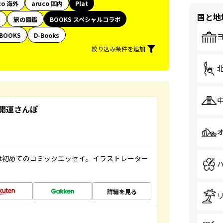
co 海外
aruco 国内
Plat
国と地
代
旅の図鑑
BOOKS スペシャルコラボ
BOOKS
D-Books
絞り込み条件を追加
開運さんぽ
は初めてのコミックエッセイ。イラストレーター
詳細を見る