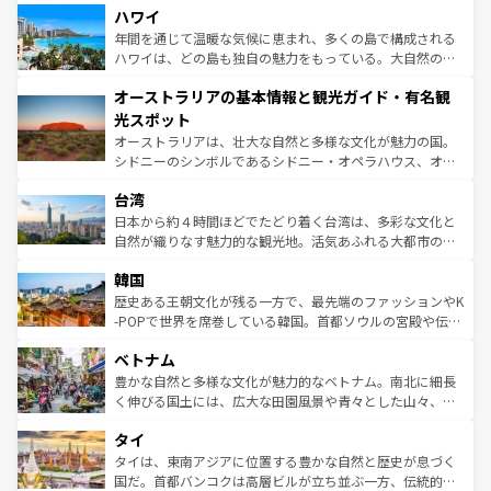
着のスイス情報は
コンテンツ一覧
を参照してほしい。
ハワイ
のような巨大都市は、観光、ショッピング、エンターテイ
ンメントが詰まった刺激的なスポットだ。一方、アメリカ
年間を通じて温暖な気候に恵まれ、多くの島で構成される
西部には大自然が広がり、グランドキャニオンやイエロー
ハワイは、どの島も独自の魅力をもっている。大自然の神
ストーン国立公園といった絶景が堪能できる。さらに、南
秘を感じたいなら、火山が生み出した壮大な景観を誇るハ
オーストラリアの基本情報と観光ガイド・有名観
部のニューオーリンズでは、音楽と美食が融合した独特の
ワイ島は見逃せない。また、定番の観光地といえばオアフ
文化が魅力。旅行者はアメリカの各地域で異なる魅力を楽
島だが、静かな自然を求めるならマウイ島やカウアイ島が
光スポット
しみながら、その多様性と豊かな歴史を感じることができ
おすすめ。エメラルドグリーンに輝く海をはじめ、豊かな
オーストラリアは、壮大な自然と多様な文化が魅力の国。
るだろう。車でのロードトリップや列車の旅も、アメリカ
文化や歴史が息づいている。「アロハスピリット」と呼ば
シドニーのシンボルであるシドニー・オペラハウス、オー
ならではの贅沢な旅のスタイルだ。 なお、新着のアメリカ
れるおもてなしの心で訪れる人々を迎えてくれるハワイの
ストラリア東海岸北部に広がる大サンゴ礁地帯グレートバ
情報は
コンテンツ一覧
を参照してほしい。
人々、おいしいローカルフードやハワイアンミュージッ
台湾
リアリーフや大陸中央部にそびえるウルル（エアーズロッ
ク、伝統的なフラダンスなど、すべてがハワイの魅力を彩
ク）、タスマニアの美しい原生林やケアンズの熱帯雨林な
日本から約４時間ほどでたどり着く台湾は、多彩な文化と
っている。訪れるたびに新しい発見と感動が待っているハ
ど、見どころがたくさん。また、カフェやワイン、オージ
自然が織りなす魅力的な観光地。活気あふれる大都市の台
ワイを、存分に味わってほしい。 なお、新着のハワイ情報
ービーフなどの食文化も豊かで、美味しいものであふれて
北やノスタルジックな町並みが人気な九份（ジォウフェ
は
コンテンツ一覧
を参照してほしい。
韓国
いる。アクティビティも充実しており、サーフィンやダイ
ン）、静ひつな山岳地帯である台湾東部など、都市の喧騒
ビング、ハイキングなど、アウトドア好きにはたまらな
と山間の静けさが共存しており、訪れる人に新しい発見と
歴史ある王朝文化が残る一方で、最先端のファッションやK
い。オーストラリアの多彩な魅力を存分に味わいつくそ
驚きをもたらしてくれる。また、奥深い台湾の食文化も魅
-POPで世界を席巻している韓国。首都ソウルの宮殿や伝統
う。 なお、新着のオーストラリア情報は
コンテンツ一覧
を
力で、夜市などの屋台グルメから高級料理、ヘルシーで美
家屋が並ぶエリアでは韓国の歴史と文化に浸ることがで
参照してほしい。
ベトナム
容にもいいと評判のスイーツなど、バラエティ豊かな料理
き、地方に足を延ばせば四季折々の自然美を楽しむことが
が味わえる。 なお、新着の台湾情報は
コンテンツ一覧
を参
できる。そして、キムチや焼肉、絶品のストリートフード
豊かな自然と多様な文化が魅力的なベトナム。南北に細長
照してほしい。
まで、さまざまな韓国料理が待っている。夜には、韓国な
く伸びる国土には、広大な田園風景や青々とした山々、世
らではのナイトライフも堪能できる。あたたかいホスピタ
界遺産に登録された壮大な自然景観が点在し、都市部では
タイ
リティに包まれながら、韓国の多彩な魅力を心ゆくまで味
急速な発展と共に伝統が息づく。ハノイの古い町並みやホ
わってみてほしい。 なお、新着の韓国情報は
コンテンツ一
ーチミン市のフランス統治時代の建物も、独特の雰囲気を
タイは、東南アジアに位置する豊かな自然と歴史が息づく
覧
を参照してほしい。
醸し出している。また、バラエティの豊かさとおいしさで
国だ。首都バンコクは高層ビルが立ち並ぶ一方、伝統的な