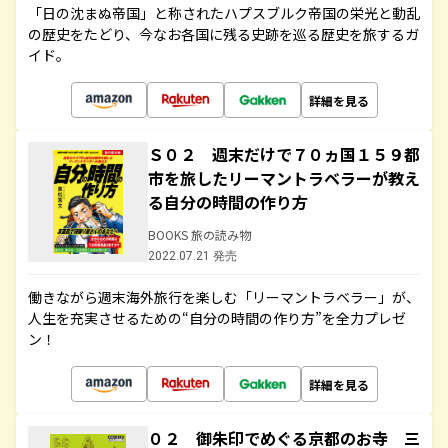
「日の沈まぬ帝国」と称されたハプスブルク帝国の栄光と動乱
の歴史をたどり、今なお各国に残る史跡を巡る歴史を旅するガ
イド。
詳細を見る
Ｓ０２ 週末だけで７０ヵ国１５９都
市を旅したリーマントラベラーが教え
る自分の時間の作り方
BOOKS 旅の読み物
2022.07.21 発売
働きながら週末海外旅行を楽しむ「リーマントラベラー」が、
人生を充実させるための“自分の時間の作り方”を全力プレゼ
ン！
詳細を見る
０２ 御朱印でめぐる京都のお寺 三