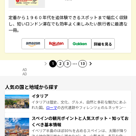
定番から１９６０年代を追体験できるスポットまで幅広く収録
し、短いロンドン滞在でも効率よく楽しみたい旅行者に最適な
一冊。
詳細を見る
…
1
2
3
13
AD
AD
人気の国と地域から探す
イタリア
イタリアは歴史、文化、グルメ、自然と多彩な魅力にあふ
れた国。
ローマ
の古代遺跡やフィレンツェのルネッサンス
美術、ヴェネツィアの運河など、歴史あるスポットはもち
スペインの観光ポイントと人気スポット・知ってお
ろん、トスカーナの美しい田園風景やアマルフィ海岸の絶
景など、自然景観も見逃せない。観光の合間には、本場の
くべき基本情報
ピザやパスタなど、絶品のイタリア料理を堪能することも
イベリア半島のほぼ80％を占めるスペインは、太陽が降り
できる。朝目覚めてから夜眠るまで、すべての瞬間を楽し
注ぐ地中海沿岸から雄大なピレネー山脈まで、多彩な自然