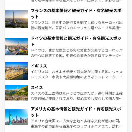
ませてくれるイタリアで、忘れられない旅をしてみよう！
と文化が詰まったヨーロッパ屈指の旅行先だ。多様な地域
なお、新着のイタリア情報は
コンテンツ一覧
を参照してほ
フランスの基本情報と観光ガイド・有名観光スポ
文化が根付くこの国では、情熱的なフラメンコ、熱気あふ
しい。
れる闘牛、そして美味しいタパスが生活の一部となってい
ット
る。首都マドリードの洗練された雰囲気や、バルセロナの
フランスは、世界中の旅行者を魅了し続けるヨーロッパ屈
アートに溢れた街角から、地方では古代ローマ遺跡や中世
指の観光地だ。首都パリのエッフェル塔やルーブル美術館
の城塞都市、穏やかなビーチリゾートまで多彩な表情を見
といった象徴的なスポットから、田舎町の古風な美しさま
せる。地方によって風土や気候が異なるスペインはその個
ドイツの基本情報と観光ガイド・有名観光スポッ
で、幅広い魅力が詰まっている。華麗な宮殿、歴史的な大
性で訪れる人を魅了する。 なお、新着のスペイン情報は
コ
聖堂、美しいビーチ、そして豊かな自然が、訪れる者を心
ト
ンテンツ一覧
を参照してほしい。
から魅了する。また、フランスは美食の国としても知ら
ドイツは、豊かな歴史と多彩な文化が交差するヨーロッパ
れ、フランス料理はユネスコ無形文化遺産にも登録されて
の中心に位置する国。中世の街並みが残るロマンチック街
いる。シャンパンの発祥地であるランス、プロヴァンスの
道から、未来を先取りするようなモダンな都市まで多様な
香り高いラベンダー畑など、多彩な楽しみ方が可能だ。さ
イギリス
顔を持つこの国は、どこを歩いても飽きることがない。ベ
らに、パリ以外の地域にも魅力が溢れており、どの街角に
ルリンの文化的活気、バイエルン州のアルプスの絶景、そ
イギリスは、古きよき伝統と最先端が共存する国。ウェス
も豊かな歴史と文化が息づいている。パリ以外の個性あふ
してライン川沿いのワイン畑といった風景は必見。ビール
トミンスター寺院や大英博物館のようなランドマーク、歴
れる地方に足を運ぶとそれぞれで全く異なる文化を体験で
とソーセージを味わいながら地元の人と過ごす楽しい時間
史ある大学都市、美しい丘陵地帯や牧歌的な風景など、エ
きるだろう。 なお、新着のフランス情報は
コンテンツ一覧
スイス
は、お酒好きな人にはぜひ体験してほしい。 なお、新着の
リアごとに異なる魅力がある。また、優雅なアフタヌーン
を参照してほしい。
ドイツ情報は
コンテンツ一覧
を参照してほしい。
ティー、ビール好きにはたまらない英国パブ、サッカー観
スイスの国土面積は九州ほどの広さだが、運行時刻が正確
戦など、本場だからこそできる体験も豊富。イギリスを旅
な交通網が整備されており、初心者でも安心して個人旅行
して楽しみつくそう。 なお、新着のイギリス情報は
コンテ
を楽しめる。日本同様に時刻表どおりの旅が可能だ。中世
アメリカの基本情報と観光ガイド・有名観光スポ
ンツ一覧
を参照してほしい。
の建物がそのまま残る町や、スイスならではのユニークな
博物館もあり、アルプス観光だけでなく町歩きも満喫する
ット
ことができる。国民の所得が高いため物価も高いが、旅行
アメリカ合衆国は、広大な土地と多様な文化が魅力の国。
者向けの交通パス提供のサービスもあり、うまく活用すれ
東海岸の都市部から西海岸のカリフォルニアまで、訪れる
ば市内交通費無料で観光を楽しむこともできる。 なお、新
場所ごとに異なる風景と体験が待っている。ニューヨーク