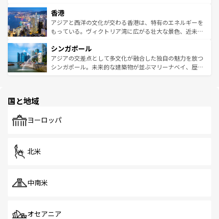
世界中の食通を魅了してやまないベトナム料理も魅力のひ
寺院や市場がいたるところに点在し、古きよき文化と現代
香港
とつ。フォーやバインミー、ベトナムコーヒーなどは、ぜ
の活気が交差している。北部ではチェンマイなどの山岳地
ひ現地で味わいたい。どの地域を訪れてもあたたかい人々
帯で自然と触れ合い、南部ではプーケットやクラビの美し
アジアと西洋の文化が交わる香港は、特有のエネルギーを
が旅行者を迎えてくれるので、きっと忘れられない旅にな
いビーチでリゾート気分を楽しむことができる。タイ料理
もっている。ヴィクトリア湾に広がる壮大な景色、近未来
るはずだ。 なお、新着のベトナム情報は
コンテンツ一覧
を
は世界的に有名で、屋台から高級レストランまで味覚を刺
的なアートスポット、そして歴史と現代が融合した町並
参照してほしい。
シンガポール
激する。気候は一年中温暖で、どの季節にも異なる楽しみ
み、どこを訪れても感動するはず。観光スポットが密集し
が待っている。親しみやすいタイの人々、仏教を中心とし
ており、効率よく見どころを回れるのも魅力。息をのむよ
アジアの交差点として多文化が融合した独自の魅力を放つ
た文化、そして多様な観光資源が、訪れる旅人を魅了し続
うな絶景から文化的な体験まで、香港を存分に楽しみ尽く
シンガポール。未来的な建築物が並ぶマリーナベイ、歴史
ける。 なお、新着のタイ情報は
コンテンツ一覧
を参照して
そう。 なお、新着の香港情報は
コンテンツ一覧
を参照して
と伝統を感じられるエスニックタウン、多数の緑豊かな公
ほしい。
ほしい。
園や自然保護区など、自然が調和した近代的な景観と文化
の多様性あふれるカラフルな町は、どこを歩いても新しい
国と地域
発見がある。さらに、治安のよさや充実した公共交通機関
も、旅行者にとっては魅力的なポイント。グルメも豊富
で、ホーカーズは地元の風情を楽しめる外せないスポット
ヨーロッパ
だ。訪れる人を飽きさせないシンガポールで、多様な魅力
を体感しよう。 なお、新着のシンガポール情報は
コンテン
ツ一覧
を参照してほしい。
北米
中南米
オセアニア