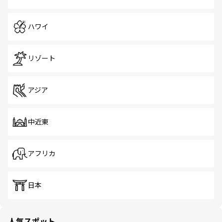
ハワイ
リゾート
アジア
中近東
アフリカ
日本
人気スポット