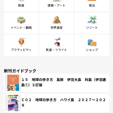
飲食
建築・アート
宿泊
イベント・観戦
世界遺産
リゾート
アクティビティ
鉄道・フライト
ショップ
新刊ガイドブック
１５ 地球の歩き方 島旅 伊豆大島 利島（伊豆諸
島①）３訂版
Ｃ０２ 地球の歩き方 ハワイ島 ２０２７～２０２
８