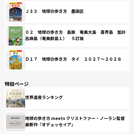
Ｊ３３ 地球の歩き方 墨田区
０２ 地球の歩き方 島旅 奄美大島 喜界島 加計
呂麻島（奄美群島１） ５訂版
Ｄ１７ 地球の歩き方 タイ ２０２７～２０２８
特設ページ
世界遺産ランキング
地球の歩き方 meets クリストファー・ノーラン監督
最新作『オデュッセイア』