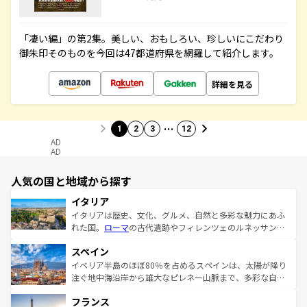
「凄い編」の第2集。美しい、おもしろい、珍しいにこだわり
御朱印そのものを今回は47都道府県を網羅して紹介します。
詳細を見る
…
1
2
3
12
AD
AD
人気の国と地域から探す
イタリア
イタリアは歴史、文化、グルメ、自然と多彩な魅力にあふ
れた国。
ローマ
の古代遺跡やフィレンツェのルネッサンス
美術、ヴェネツィアの運河など、歴史あるスポットはもち
スペイン
ろん、トスカーナの美しい田園風景やアマルフィ海岸の絶
景など、自然景観も見逃せない。観光の合間には、本場の
イベリア半島のほぼ80％を占めるスペインは、太陽が降り
ピザやパスタなど、絶品のイタリア料理を堪能することも
注ぐ地中海沿岸から雄大なピレネー山脈まで、多彩な自然
できる。朝目覚めてから夜眠るまで、すべての瞬間を楽し
と文化が詰まったヨーロッパ屈指の旅行先だ。多様な地域
フランス
ませてくれるイタリアで、忘れられない旅をしてみよう！
文化が根付くこの国では、情熱的なフラメンコ、熱気あふ