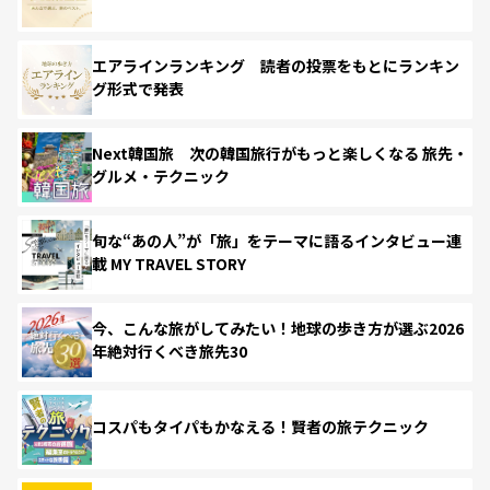
エアラインランキング 読者の投票をもとにランキン
グ形式で発表
Next韓国旅 次の韓国旅行がもっと楽しくなる 旅先・
グルメ・テクニック
旬な“あの人”が「旅」をテーマに語るインタビュー連
載 MY TRAVEL STORY
今、こんな旅がしてみたい！地球の歩き方が選ぶ2026
年絶対行くべき旅先30
コスパもタイパもかなえる！賢者の旅テクニック