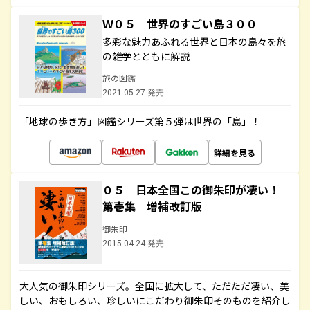
Ｗ０５ 世界のすごい島３００
多彩な魅力あふれる世界と日本の島々を旅
の雑学とともに解説
旅の図鑑
2021.05.27 発売
「地球の歩き方」図鑑シリーズ第５弾は世界の「島」！
詳細を見る
０５ 日本全国この御朱印が凄い！
第壱集 増補改訂版
御朱印
2015.04.24 発売
大人気の御朱印シリーズ。全国に拡大して、ただただ凄い、美
しい、おもしろい、珍しいにこだわり御朱印そのものを紹介し