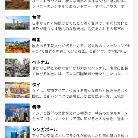
島だが、静かな自然を求めるならマウイ島やカウアイ島が
オーストラリアは、壮大な自然と多様な文化が魅力の国。
しみながら、その多様性と豊かな歴史を感じることができ
おすすめ。エメラルドグリーンに輝く海をはじめ、豊かな
シドニーのシンボルであるシドニー・オペラハウス、オー
るだろう。車でのロードトリップや列車の旅も、アメリカ
文化や歴史が息づいている。「アロハスピリット」と呼ば
ストラリア東海岸北部に広がる大サンゴ礁地帯グレートバ
ならではの贅沢な旅のスタイルだ。 なお、新着のアメリカ
台湾
れるおもてなしの心で訪れる人々を迎えてくれるハワイの
リアリーフや大陸中央部にそびえるウルル（エアーズロッ
情報は
コンテンツ一覧
を参照してほしい。
人々、おいしいローカルフードやハワイアンミュージッ
ク）、タスマニアの美しい原生林やケアンズの熱帯雨林な
日本から約４時間ほどでたどり着く台湾は、多彩な文化と
ク、伝統的なフラダンスなど、すべてがハワイの魅力を彩
ど、見どころがたくさん。また、カフェやワイン、オージ
自然が織りなす魅力的な観光地。活気あふれる大都市の台
っている。訪れるたびに新しい発見と感動が待っているハ
ービーフなどの食文化も豊かで、美味しいものであふれて
北やノスタルジックな町並みが人気な九份（ジォウフェ
ワイを、存分に味わってほしい。 なお、新着のハワイ情報
韓国
いる。アクティビティも充実しており、サーフィンやダイ
ン）、静ひつな山岳地帯である台湾東部など、都市の喧騒
は
コンテンツ一覧
を参照してほしい。
ビング、ハイキングなど、アウトドア好きにはたまらな
と山間の静けさが共存しており、訪れる人に新しい発見と
歴史ある王朝文化が残る一方で、最先端のファッションやK
い。オーストラリアの多彩な魅力を存分に味わいつくそ
驚きをもたらしてくれる。また、奥深い台湾の食文化も魅
-POPで世界を席巻している韓国。首都ソウルの宮殿や伝統
う。 なお、新着のオーストラリア情報は
コンテンツ一覧
を
力で、夜市などの屋台グルメから高級料理、ヘルシーで美
家屋が並ぶエリアでは韓国の歴史と文化に浸ることがで
参照してほしい。
ベトナム
容にもいいと評判のスイーツなど、バラエティ豊かな料理
き、地方に足を延ばせば四季折々の自然美を楽しむことが
が味わえる。 なお、新着の台湾情報は
コンテンツ一覧
を参
できる。そして、キムチや焼肉、絶品のストリートフード
豊かな自然と多様な文化が魅力的なベトナム。南北に細長
照してほしい。
まで、さまざまな韓国料理が待っている。夜には、韓国な
く伸びる国土には、広大な田園風景や青々とした山々、世
らではのナイトライフも堪能できる。あたたかいホスピタ
界遺産に登録された壮大な自然景観が点在し、都市部では
タイ
リティに包まれながら、韓国の多彩な魅力を心ゆくまで味
急速な発展と共に伝統が息づく。ハノイの古い町並みやホ
わってみてほしい。 なお、新着の韓国情報は
コンテンツ一
ーチミン市のフランス統治時代の建物も、独特の雰囲気を
タイは、東南アジアに位置する豊かな自然と歴史が息づく
覧
を参照してほしい。
醸し出している。また、バラエティの豊かさとおいしさで
国だ。首都バンコクは高層ビルが立ち並ぶ一方、伝統的な
世界中の食通を魅了してやまないベトナム料理も魅力のひ
寺院や市場がいたるところに点在し、古きよき文化と現代
香港
とつ。フォーやバインミー、ベトナムコーヒーなどは、ぜ
の活気が交差している。北部ではチェンマイなどの山岳地
ひ現地で味わいたい。どの地域を訪れてもあたたかい人々
帯で自然と触れ合い、南部ではプーケットやクラビの美し
アジアと西洋の文化が交わる香港は、特有のエネルギーを
が旅行者を迎えてくれるので、きっと忘れられない旅にな
いビーチでリゾート気分を楽しむことができる。タイ料理
もっている。ヴィクトリア湾に広がる壮大な景色、近未来
るはずだ。 なお、新着のベトナム情報は
コンテンツ一覧
を
は世界的に有名で、屋台から高級レストランまで味覚を刺
的なアートスポット、そして歴史と現代が融合した町並
参照してほしい。
シンガポール
激する。気候は一年中温暖で、どの季節にも異なる楽しみ
み、どこを訪れても感動するはず。観光スポットが密集し
が待っている。親しみやすいタイの人々、仏教を中心とし
ており、効率よく見どころを回れるのも魅力。息をのむよ
アジアの交差点として多文化が融合した独自の魅力を放つ