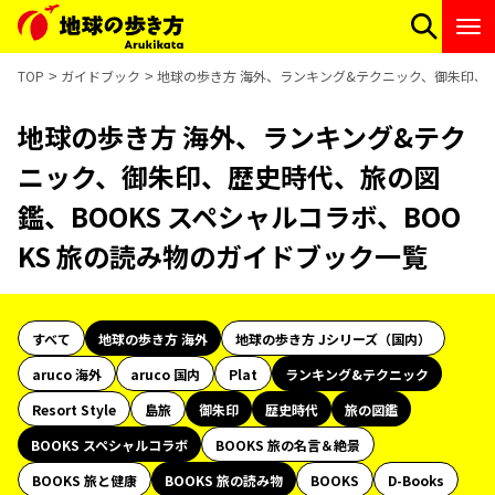
TOP
ガイドブック
地球の歩き方 海外、ランキング&テクニック、御朱印、歴
地球の歩き方 海外、ランキング&テク
ニック、御朱印、歴史時代、旅の図
鑑、BOOKS スペシャルコラボ、BOO
KS 旅の読み物のガイドブック一覧
すべて
地球の歩き方 海外
地球の歩き方 Jシリーズ（国内）
aruco 海外
aruco 国内
Plat
ランキング&テクニック
Resort Style
島旅
御朱印
歴史時代
旅の図鑑
BOOKS スペシャルコラボ
BOOKS 旅の名言＆絶景
BOOKS 旅と健康
BOOKS 旅の読み物
BOOKS
D-Books