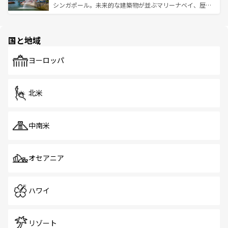
た文化、そして多様な観光資源が、訪れる旅人を魅了し続
うな絶景から文化的な体験まで、香港を存分に楽しみ尽く
シンガポール。未来的な建築物が並ぶマリーナベイ、歴史
ける。 なお、新着のタイ情報は
コンテンツ一覧
を参照して
そう。 なお、新着の香港情報は
コンテンツ一覧
を参照して
と伝統を感じられるエスニックタウン、多数の緑豊かな公
ほしい。
ほしい。
園や自然保護区など、自然が調和した近代的な景観と文化
の多様性あふれるカラフルな町は、どこを歩いても新しい
国と地域
発見がある。さらに、治安のよさや充実した公共交通機関
も、旅行者にとっては魅力的なポイント。グルメも豊富
で、ホーカーズは地元の風情を楽しめる外せないスポット
ヨーロッパ
だ。訪れる人を飽きさせないシンガポールで、多様な魅力
を体感しよう。 なお、新着のシンガポール情報は
コンテン
ツ一覧
を参照してほしい。
北米
中南米
オセアニア
ハワイ
リゾート