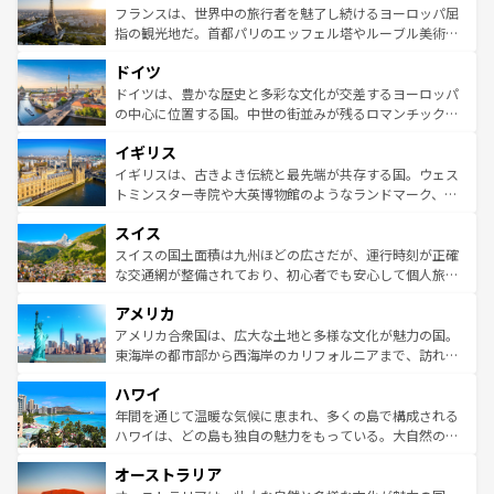
なお、新着のイタリア情報は
コンテンツ一覧
を参照してほ
れる闘牛、そして美味しいタパスが生活の一部となってい
フランスは、世界中の旅行者を魅了し続けるヨーロッパ屈
しい。
る。首都マドリードの洗練された雰囲気や、バルセロナの
指の観光地だ。首都パリのエッフェル塔やルーブル美術館
アートに溢れた街角から、地方では古代ローマ遺跡や中世
といった象徴的なスポットから、田舎町の古風な美しさま
ドイツ
の城塞都市、穏やかなビーチリゾートまで多彩な表情を見
で、幅広い魅力が詰まっている。華麗な宮殿、歴史的な大
せる。地方によって風土や気候が異なるスペインはその個
聖堂、美しいビーチ、そして豊かな自然が、訪れる者を心
ドイツは、豊かな歴史と多彩な文化が交差するヨーロッパ
性で訪れる人を魅了する。 なお、新着のスペイン情報は
コ
から魅了する。また、フランスは美食の国としても知ら
の中心に位置する国。中世の街並みが残るロマンチック街
ンテンツ一覧
を参照してほしい。
れ、フランス料理はユネスコ無形文化遺産にも登録されて
道から、未来を先取りするようなモダンな都市まで多様な
イギリス
いる。シャンパンの発祥地であるランス、プロヴァンスの
顔を持つこの国は、どこを歩いても飽きることがない。ベ
香り高いラベンダー畑など、多彩な楽しみ方が可能だ。さ
ルリンの文化的活気、バイエルン州のアルプスの絶景、そ
イギリスは、古きよき伝統と最先端が共存する国。ウェス
らに、パリ以外の地域にも魅力が溢れており、どの街角に
してライン川沿いのワイン畑といった風景は必見。ビール
トミンスター寺院や大英博物館のようなランドマーク、歴
も豊かな歴史と文化が息づいている。パリ以外の個性あふ
とソーセージを味わいながら地元の人と過ごす楽しい時間
史ある大学都市、美しい丘陵地帯や牧歌的な風景など、エ
れる地方に足を運ぶとそれぞれで全く異なる文化を体験で
スイス
は、お酒好きな人にはぜひ体験してほしい。 なお、新着の
リアごとに異なる魅力がある。また、優雅なアフタヌーン
きるだろう。 なお、新着のフランス情報は
コンテンツ一覧
ドイツ情報は
コンテンツ一覧
を参照してほしい。
ティー、ビール好きにはたまらない英国パブ、サッカー観
スイスの国土面積は九州ほどの広さだが、運行時刻が正確
を参照してほしい。
戦など、本場だからこそできる体験も豊富。イギリスを旅
な交通網が整備されており、初心者でも安心して個人旅行
して楽しみつくそう。 なお、新着のイギリス情報は
コンテ
を楽しめる。日本同様に時刻表どおりの旅が可能だ。中世
アメリカ
ンツ一覧
を参照してほしい。
の建物がそのまま残る町や、スイスならではのユニークな
博物館もあり、アルプス観光だけでなく町歩きも満喫する
アメリカ合衆国は、広大な土地と多様な文化が魅力の国。
ことができる。国民の所得が高いため物価も高いが、旅行
東海岸の都市部から西海岸のカリフォルニアまで、訪れる
者向けの交通パス提供のサービスもあり、うまく活用すれ
場所ごとに異なる風景と体験が待っている。ニューヨーク
ハワイ
ば市内交通費無料で観光を楽しむこともできる。 なお、新
のような巨大都市は、観光、ショッピング、エンターテイ
着のスイス情報は
コンテンツ一覧
を参照してほしい。
ンメントが詰まった刺激的なスポットだ。一方、アメリカ
年間を通じて温暖な気候に恵まれ、多くの島で構成される
西部には大自然が広がり、グランドキャニオンやイエロー
ハワイは、どの島も独自の魅力をもっている。大自然の神
ストーン国立公園といった絶景が堪能できる。さらに、南
秘を感じたいなら、火山が生み出した壮大な景観を誇るハ
オーストラリア
部のニューオーリンズでは、音楽と美食が融合した独特の
ワイ島は見逃せない。また、定番の観光地といえばオアフ
文化が魅力。旅行者はアメリカの各地域で異なる魅力を楽