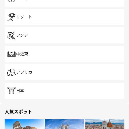
リゾート
アジア
中近東
アフリカ
日本
人気スポット