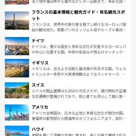
ピザやパスタなど、絶品のイタリア料理を堪能することも
注ぐ地中海沿岸から雄大なピレネー山脈まで、多彩な自然
できる。朝目覚めてから夜眠るまで、すべての瞬間を楽し
と文化が詰まったヨーロッパ屈指の旅行先だ。多様な地域
フランスの基本情報と観光ガイド・有名観光スポ
ませてくれるイタリアで、忘れられない旅をしてみよう！
文化が根付くこの国では、情熱的なフラメンコ、熱気あふ
なお、新着のイタリア情報は
コンテンツ一覧
を参照してほ
れる闘牛、そして美味しいタパスが生活の一部となってい
ット
しい。
る。首都マドリードの洗練された雰囲気や、バルセロナの
フランスは、世界中の旅行者を魅了し続けるヨーロッパ屈
アートに溢れた街角から、地方では古代ローマ遺跡や中世
指の観光地だ。首都パリのエッフェル塔やルーブル美術館
の城塞都市、穏やかなビーチリゾートまで多彩な表情を見
といった象徴的なスポットから、田舎町の古風な美しさま
せる。地方によって風土や気候が異なるスペインはその個
ドイツ
で、幅広い魅力が詰まっている。華麗な宮殿、歴史的な大
性で訪れる人を魅了する。 なお、新着のスペイン情報は
コ
聖堂、美しいビーチ、そして豊かな自然が、訪れる者を心
ドイツは、豊かな歴史と多彩な文化が交差するヨーロッパ
ンテンツ一覧
を参照してほしい。
から魅了する。また、フランスは美食の国としても知ら
の中心に位置する国。中世の街並みが残るロマンチック街
れ、フランス料理はユネスコ無形文化遺産にも登録されて
道から、未来を先取りするようなモダンな都市まで多様な
イギリス
いる。シャンパンの発祥地であるランス、プロヴァンスの
顔を持つこの国は、どこを歩いても飽きることがない。ベ
香り高いラベンダー畑など、多彩な楽しみ方が可能だ。さ
ルリンの文化的活気、バイエルン州のアルプスの絶景、そ
イギリスは、古きよき伝統と最先端が共存する国。ウェス
らに、パリ以外の地域にも魅力が溢れており、どの街角に
してライン川沿いのワイン畑といった風景は必見。ビール
トミンスター寺院や大英博物館のようなランドマーク、歴
も豊かな歴史と文化が息づいている。パリ以外の個性あふ
とソーセージを味わいながら地元の人と過ごす楽しい時間
史ある大学都市、美しい丘陵地帯や牧歌的な風景など、エ
れる地方に足を運ぶとそれぞれで全く異なる文化を体験で
スイス
は、お酒好きな人にはぜひ体験してほしい。 なお、新着の
リアごとに異なる魅力がある。また、優雅なアフタヌーン
きるだろう。 なお、新着のフランス情報は
コンテンツ一覧
ドイツ情報は
コンテンツ一覧
を参照してほしい。
ティー、ビール好きにはたまらない英国パブ、サッカー観
スイスの国土面積は九州ほどの広さだが、運行時刻が正確
を参照してほしい。
戦など、本場だからこそできる体験も豊富。イギリスを旅
な交通網が整備されており、初心者でも安心して個人旅行
して楽しみつくそう。 なお、新着のイギリス情報は
コンテ
を楽しめる。日本同様に時刻表どおりの旅が可能だ。中世
アメリカ
ンツ一覧
を参照してほしい。
の建物がそのまま残る町や、スイスならではのユニークな
博物館もあり、アルプス観光だけでなく町歩きも満喫する
アメリカ合衆国は、広大な土地と多様な文化が魅力の国。
ことができる。国民の所得が高いため物価も高いが、旅行
東海岸の都市部から西海岸のカリフォルニアまで、訪れる
者向けの交通パス提供のサービスもあり、うまく活用すれ
場所ごとに異なる風景と体験が待っている。ニューヨーク
ハワイ
ば市内交通費無料で観光を楽しむこともできる。 なお、新
のような巨大都市は、観光、ショッピング、エンターテイ
着のスイス情報は
コンテンツ一覧
を参照してほしい。
ンメントが詰まった刺激的なスポットだ。一方、アメリカ
年間を通じて温暖な気候に恵まれ、多くの島で構成される