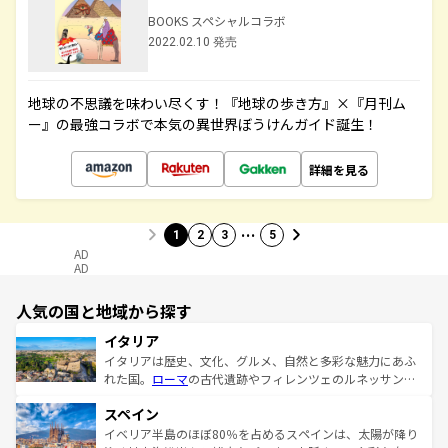
BOOKS スペシャルコラボ
2022.02.10 発売
地球の不思議を味わい尽くす！『地球の歩き方』×『月刊ム
ー』の最強コラボで本気の異世界ぼうけんガイド誕生！
詳細を見る
…
1
2
3
5
AD
AD
人気の国と地域から探す
イタリア
イタリアは歴史、文化、グルメ、自然と多彩な魅力にあふ
れた国。
ローマ
の古代遺跡やフィレンツェのルネッサンス
美術、ヴェネツィアの運河など、歴史あるスポットはもち
スペイン
ろん、トスカーナの美しい田園風景やアマルフィ海岸の絶
景など、自然景観も見逃せない。観光の合間には、本場の
イベリア半島のほぼ80％を占めるスペインは、太陽が降り