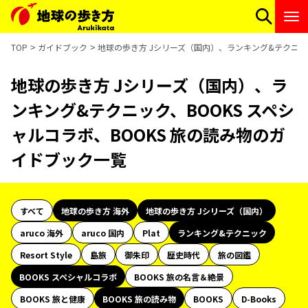
TOP
ガイドブック
地球の歩き方 Jシリーズ（国内）、ランキング&テクニック
地球の歩き方 Jシリーズ（国内）、ラ
ンキング&テクニック、BOOKS スペシ
ャルコラボ、BOOKS 旅の読み物のガ
イドブック一覧
すべて
地球の歩き方 海外
地球の歩き方 Jシリーズ（国内）
aruco 海外
aruco 国内
Plat
ランキング&テクニック
Resort Style
島旅
御朱印
歴史時代
旅の図鑑
BOOKS スペシャルコラボ
BOOKS 旅の名言＆絶景
BOOKS 旅と健康
BOOKS 旅の読み物
BOOKS
D-Books