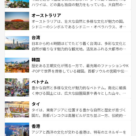
西部には大自然が広がり、グランドキャニオンやイエロー
ハワイは、どの島も独自の魅力をもっている。大自然の神
ストーン国立公園といった絶景が堪能できる。さらに、南
秘を感じたいなら、火山が生み出した壮大な景観を誇るハ
オーストラリア
部のニューオーリンズでは、音楽と美食が融合した独特の
ワイ島は見逃せない。また、定番の観光地といえばオアフ
文化が魅力。旅行者はアメリカの各地域で異なる魅力を楽
島だが、静かな自然を求めるならマウイ島やカウアイ島が
オーストラリアは、壮大な自然と多様な文化が魅力の国。
しみながら、その多様性と豊かな歴史を感じることができ
おすすめ。エメラルドグリーンに輝く海をはじめ、豊かな
シドニーのシンボルであるシドニー・オペラハウス、オー
るだろう。車でのロードトリップや列車の旅も、アメリカ
文化や歴史が息づいている。「アロハスピリット」と呼ば
ストラリア東海岸北部に広がる大サンゴ礁地帯グレートバ
ならではの贅沢な旅のスタイルだ。 なお、新着のアメリカ
台湾
れるおもてなしの心で訪れる人々を迎えてくれるハワイの
リアリーフや大陸中央部にそびえるウルル（エアーズロッ
情報は
コンテンツ一覧
を参照してほしい。
人々、おいしいローカルフードやハワイアンミュージッ
ク）、タスマニアの美しい原生林やケアンズの熱帯雨林な
日本から約４時間ほどでたどり着く台湾は、多彩な文化と
ク、伝統的なフラダンスなど、すべてがハワイの魅力を彩
ど、見どころがたくさん。また、カフェやワイン、オージ
自然が織りなす魅力的な観光地。活気あふれる大都市の台
っている。訪れるたびに新しい発見と感動が待っているハ
ービーフなどの食文化も豊かで、美味しいものであふれて
北やノスタルジックな町並みが人気な九份（ジォウフェ
ワイを、存分に味わってほしい。 なお、新着のハワイ情報
韓国
いる。アクティビティも充実しており、サーフィンやダイ
ン）、静ひつな山岳地帯である台湾東部など、都市の喧騒
は
コンテンツ一覧
を参照してほしい。
ビング、ハイキングなど、アウトドア好きにはたまらな
と山間の静けさが共存しており、訪れる人に新しい発見と
歴史ある王朝文化が残る一方で、最先端のファッションやK
い。オーストラリアの多彩な魅力を存分に味わいつくそ
驚きをもたらしてくれる。また、奥深い台湾の食文化も魅
-POPで世界を席巻している韓国。首都ソウルの宮殿や伝統
う。 なお、新着のオーストラリア情報は
コンテンツ一覧
を
力で、夜市などの屋台グルメから高級料理、ヘルシーで美
家屋が並ぶエリアでは韓国の歴史と文化に浸ることがで
参照してほしい。
ベトナム
容にもいいと評判のスイーツなど、バラエティ豊かな料理
き、地方に足を延ばせば四季折々の自然美を楽しむことが
が味わえる。 なお、新着の台湾情報は
コンテンツ一覧
を参
できる。そして、キムチや焼肉、絶品のストリートフード
豊かな自然と多様な文化が魅力的なベトナム。南北に細長
照してほしい。
まで、さまざまな韓国料理が待っている。夜には、韓国な
く伸びる国土には、広大な田園風景や青々とした山々、世
らではのナイトライフも堪能できる。あたたかいホスピタ
界遺産に登録された壮大な自然景観が点在し、都市部では
タイ
リティに包まれながら、韓国の多彩な魅力を心ゆくまで味
急速な発展と共に伝統が息づく。ハノイの古い町並みやホ
わってみてほしい。 なお、新着の韓国情報は
コンテンツ一
ーチミン市のフランス統治時代の建物も、独特の雰囲気を
タイは、東南アジアに位置する豊かな自然と歴史が息づく
覧
を参照してほしい。
醸し出している。また、バラエティの豊かさとおいしさで
国だ。首都バンコクは高層ビルが立ち並ぶ一方、伝統的な
世界中の食通を魅了してやまないベトナム料理も魅力のひ
寺院や市場がいたるところに点在し、古きよき文化と現代
香港
とつ。フォーやバインミー、ベトナムコーヒーなどは、ぜ
の活気が交差している。北部ではチェンマイなどの山岳地
ひ現地で味わいたい。どの地域を訪れてもあたたかい人々
帯で自然と触れ合い、南部ではプーケットやクラビの美し
アジアと西洋の文化が交わる香港は、特有のエネルギーを