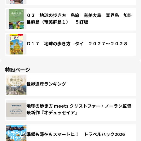
０２ 地球の歩き方 島旅 奄美大島 喜界島 加計
呂麻島（奄美群島１） ５訂版
Ｄ１７ 地球の歩き方 タイ ２０２７～２０２８
特設ページ
世界遺産ランキング
地球の歩き方 meets クリストファー・ノーラン監督
最新作『オデュッセイア』
準備も滞在もスマートに！ トラベルハック2026