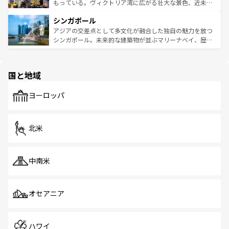
が旅行者を迎えてくれるので、きっと忘れられない旅にな
いビーチでリゾート気分を楽しむことができる。タイ料理
もっている。ヴィクトリア湾に広がる壮大な景色、近未来
るはずだ。 なお、新着のベトナム情報は
コンテンツ一覧
を
は世界的に有名で、屋台から高級レストランまで味覚を刺
的なアートスポット、そして歴史と現代が融合した町並
参照してほしい。
シンガポール
激する。気候は一年中温暖で、どの季節にも異なる楽しみ
み、どこを訪れても感動するはず。観光スポットが密集し
が待っている。親しみやすいタイの人々、仏教を中心とし
ており、効率よく見どころを回れるのも魅力。息をのむよ
アジアの交差点として多文化が融合した独自の魅力を放つ
た文化、そして多様な観光資源が、訪れる旅人を魅了し続
うな絶景から文化的な体験まで、香港を存分に楽しみ尽く
シンガポール。未来的な建築物が並ぶマリーナベイ、歴史
ける。 なお、新着のタイ情報は
コンテンツ一覧
を参照して
そう。 なお、新着の香港情報は
コンテンツ一覧
を参照して
と伝統を感じられるエスニックタウン、多数の緑豊かな公
ほしい。
ほしい。
園や自然保護区など、自然が調和した近代的な景観と文化
の多様性あふれるカラフルな町は、どこを歩いても新しい
国と地域
発見がある。さらに、治安のよさや充実した公共交通機関
も、旅行者にとっては魅力的なポイント。グルメも豊富
で、ホーカーズは地元の風情を楽しめる外せないスポット
ヨーロッパ
だ。訪れる人を飽きさせないシンガポールで、多様な魅力
を体感しよう。 なお、新着のシンガポール情報は
コンテン
ツ一覧
を参照してほしい。
北米
中南米
オセアニア
ハワイ