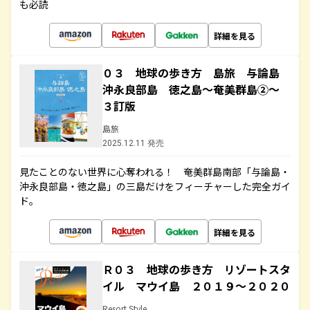
も必読
詳細を見る
０３ 地球の歩き方 島旅 与論島
沖永良部島 徳之島～奄美群島②～
３訂版
島旅
2025.12.11 発売
見たことのない世界に心奪われる！ 奄美群島南部「与論島・
沖永良部島・徳之島」の三島だけをフィーチャーした完全ガイ
ド。
詳細を見る
Ｒ０３ 地球の歩き方 リゾートスタ
イル マウイ島 ２０１９～２０２０
Resort Style