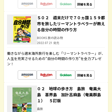
詳細を見る
Ｓ０２ 週末だけで７０ヵ国１５９都
市を旅したリーマントラベラーが教え
る自分の時間の作り方
BOOKS 旅の読み物
2022.07.21 発売
働きながら週末海外旅行を楽しむ「リーマントラベラー」が、
人生を充実させるための“自分の時間の作り方”を全力プレゼ
ン！
詳細を見る
０２ 地球の歩き方 島旅 奄美大
島 喜界島 加計呂麻島（奄美群島
１） ５訂版
島旅