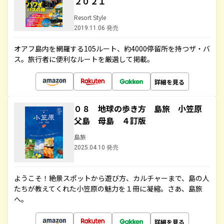
２０２１
Resort Style
2019.11.06 発売
オアフ島内を網羅する105ルート、約4000停留所を持つザ・バ
ス。旅行者に便利なルートを厳選して掲載。
詳細を見る
０８ 地球の歩き方 島旅 小笠原
父島 母島 ４訂版
島旅
2025.04.10 発売
ようこそ！絶景スポットから遊び方、カルチャーまで、島の人
たちが教えてくれた小笠原の魅力を１冊に凝縮。さあ、島旅
へ。
詳細を見る