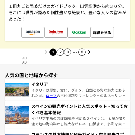
１冊丸ごと隠岐だけのガイドブック。出雲空港から約３０分。
そこには世界が認めた個性豊かな絶景と、豊かな人々の営みが
あった！
詳細を見る
…
1
2
3
5
AD
AD
人気の国と地域から探す
イタリア
イタリアは歴史、文化、グルメ、自然と多彩な魅力にあふ
れた国。
ローマ
の古代遺跡やフィレンツェのルネッサンス
美術、ヴェネツィアの運河など、歴史あるスポットはもち
スペインの観光ポイントと人気スポット・知ってお
ろん、トスカーナの美しい田園風景やアマルフィ海岸の絶
景など、自然景観も見逃せない。観光の合間には、本場の
くべき基本情報
ピザやパスタなど、絶品のイタリア料理を堪能することも
イベリア半島のほぼ80％を占めるスペインは、太陽が降り
できる。朝目覚めてから夜眠るまで、すべての瞬間を楽し
注ぐ地中海沿岸から雄大なピレネー山脈まで、多彩な自然
ませてくれるイタリアで、忘れられない旅をしてみよう！
と文化が詰まったヨーロッパ屈指の旅行先だ。多様な地域
なお、新着のイタリア情報は
コンテンツ一覧
を参照してほ
フランスの基本情報と観光ガイド・有名観光スポ
文化が根付くこの国では、情熱的なフラメンコ、熱気あふ