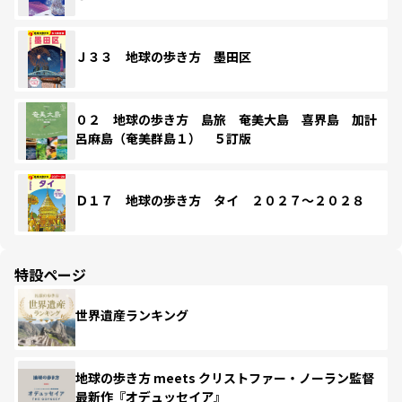
Ｊ３３ 地球の歩き方 墨田区
０２ 地球の歩き方 島旅 奄美大島 喜界島 加計
呂麻島（奄美群島１） ５訂版
Ｄ１７ 地球の歩き方 タイ ２０２７～２０２８
特設ページ
世界遺産ランキング
地球の歩き方 meets クリストファー・ノーラン監督
最新作『オデュッセイア』