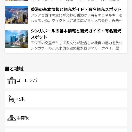
世界中の食通を魅了してやまないベトナム料理も魅力のひ
寺院や市場がいたるところに点在し、古きよき文化と現代
香港の基本情報と観光ガイド・有名観光スポット
とつ。フォーやバインミー、ベトナムコーヒーなどは、ぜ
の活気が交差している。北部ではチェンマイなどの山岳地
ひ現地で味わいたい。どの地域を訪れてもあたたかい人々
帯で自然と触れ合い、南部ではプーケットやクラビの美し
アジアと西洋の文化が交わる香港は、特有のエネルギーを
が旅行者を迎えてくれるので、きっと忘れられない旅にな
いビーチでリゾート気分を楽しむことができる。タイ料理
もっている。ヴィクトリア湾に広がる壮大な景色、近未来
るはずだ。 なお、新着のベトナム情報は
コンテンツ一覧
を
は世界的に有名で、屋台から高級レストランまで味覚を刺
的なアートスポット、そして歴史と現代が融合した町並
参照してほしい。
シンガポールの基本情報と観光ガイド・有名観光
激する。気候は一年中温暖で、どの季節にも異なる楽しみ
み、どこを訪れても感動するはず。観光スポットが密集し
が待っている。親しみやすいタイの人々、仏教を中心とし
ており、効率よく見どころを回れるのも魅力。息をのむよ
スポット
た文化、そして多様な観光資源が、訪れる旅人を魅了し続
うな絶景から文化的な体験まで、香港を存分に楽しみ尽く
アジアの交差点として多文化が融合した独自の魅力を放つ
ける。 なお、新着のタイ情報は
コンテンツ一覧
を参照して
そう。 なお、新着の香港情報は
コンテンツ一覧
を参照して
シンガポール。未来的な建築物が並ぶマリーナベイ、歴史
ほしい。
ほしい。
と伝統を感じられるエスニックタウン、多数の緑豊かな公
園や自然保護区など、自然が調和した近代的な景観と文化
の多様性あふれるカラフルな町は、どこを歩いても新しい
国と地域
発見がある。さらに、治安のよさや充実した公共交通機関
も、旅行者にとっては魅力的なポイント。グルメも豊富
で、ホーカーズは地元の風情を楽しめる外せないスポット
ヨーロッパ
だ。訪れる人を飽きさせないシンガポールで、多様な魅力
を体感しよう。 なお、新着のシンガポール情報は
コンテン
ツ一覧
を参照してほしい。
北米
中南米