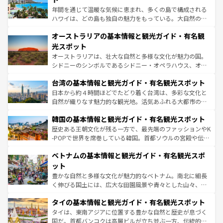
西部には大自然が広がり、グランドキャニオンやイエロー
年間を通じて温暖な気候に恵まれ、多くの島で構成される
ストーン国立公園といった絶景が堪能できる。さらに、南
ハワイは、どの島も独自の魅力をもっている。大自然の神
部のニューオーリンズでは、音楽と美食が融合した独特の
秘を感じたいなら、火山が生み出した壮大な景観を誇るハ
文化が魅力。旅行者はアメリカの各地域で異なる魅力を楽
オーストラリアの基本情報と観光ガイド・有名観
ワイ島は見逃せない。また、定番の観光地といえばオアフ
しみながら、その多様性と豊かな歴史を感じることができ
島だが、静かな自然を求めるならマウイ島やカウアイ島が
光スポット
るだろう。車でのロードトリップや列車の旅も、アメリカ
おすすめ。エメラルドグリーンに輝く海をはじめ、豊かな
オーストラリアは、壮大な自然と多様な文化が魅力の国。
ならではの贅沢な旅のスタイルだ。 なお、新着のアメリカ
文化や歴史が息づいている。「アロハスピリット」と呼ば
シドニーのシンボルであるシドニー・オペラハウス、オー
情報は
コンテンツ一覧
を参照してほしい。
れるおもてなしの心で訪れる人々を迎えてくれるハワイの
ストラリア東海岸北部に広がる大サンゴ礁地帯グレートバ
人々、おいしいローカルフードやハワイアンミュージッ
台湾の基本情報と観光ガイド・有名観光スポット
リアリーフや大陸中央部にそびえるウルル（エアーズロッ
ク、伝統的なフラダンスなど、すべてがハワイの魅力を彩
ク）、タスマニアの美しい原生林やケアンズの熱帯雨林な
日本から約４時間ほどでたどり着く台湾は、多彩な文化と
っている。訪れるたびに新しい発見と感動が待っているハ
ど、見どころがたくさん。また、カフェやワイン、オージ
自然が織りなす魅力的な観光地。活気あふれる大都市の台
ワイを、存分に味わってほしい。 なお、新着のハワイ情報
ービーフなどの食文化も豊かで、美味しいものであふれて
北やノスタルジックな町並みが人気な九份（ジォウフェ
は
コンテンツ一覧
を参照してほしい。
韓国の基本情報と観光ガイド・有名観光スポット
いる。アクティビティも充実しており、サーフィンやダイ
ン）、静ひつな山岳地帯である台湾東部など、都市の喧騒
ビング、ハイキングなど、アウトドア好きにはたまらな
と山間の静けさが共存しており、訪れる人に新しい発見と
歴史ある王朝文化が残る一方で、最先端のファッションやK
い。オーストラリアの多彩な魅力を存分に味わいつくそ
驚きをもたらしてくれる。また、奥深い台湾の食文化も魅
-POPで世界を席巻している韓国。首都ソウルの宮殿や伝統
う。 なお、新着のオーストラリア情報は
コンテンツ一覧
を
力で、夜市などの屋台グルメから高級料理、ヘルシーで美
家屋が並ぶエリアでは韓国の歴史と文化に浸ることがで
参照してほしい。
ベトナムの基本情報と観光ガイド・有名観光スポ
容にもいいと評判のスイーツなど、バラエティ豊かな料理
き、地方に足を延ばせば四季折々の自然美を楽しむことが
が味わえる。 なお、新着の台湾情報は
コンテンツ一覧
を参
できる。そして、キムチや焼肉、絶品のストリートフード
ット
照してほしい。
まで、さまざまな韓国料理が待っている。夜には、韓国な
豊かな自然と多様な文化が魅力的なベトナム。南北に細長
らではのナイトライフも堪能できる。あたたかいホスピタ
く伸びる国土には、広大な田園風景や青々とした山々、世
リティに包まれながら、韓国の多彩な魅力を心ゆくまで味
界遺産に登録された壮大な自然景観が点在し、都市部では
わってみてほしい。 なお、新着の韓国情報は
コンテンツ一
タイの基本情報と観光ガイド・有名観光スポット
急速な発展と共に伝統が息づく。ハノイの古い町並みやホ
覧
を参照してほしい。
ーチミン市のフランス統治時代の建物も、独特の雰囲気を
タイは、東南アジアに位置する豊かな自然と歴史が息づく
醸し出している。また、バラエティの豊かさとおいしさで
国だ。首都バンコクは高層ビルが立ち並ぶ一方、伝統的な