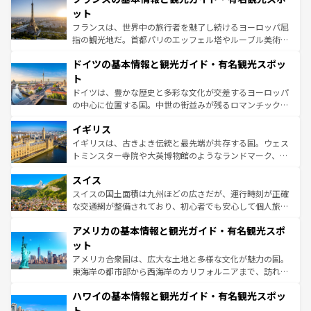
しい。
れる闘牛、そして美味しいタパスが生活の一部となってい
ット
る。首都マドリードの洗練された雰囲気や、バルセロナの
フランスは、世界中の旅行者を魅了し続けるヨーロッパ屈
アートに溢れた街角から、地方では古代ローマ遺跡や中世
指の観光地だ。首都パリのエッフェル塔やルーブル美術館
の城塞都市、穏やかなビーチリゾートまで多彩な表情を見
といった象徴的なスポットから、田舎町の古風な美しさま
せる。地方によって風土や気候が異なるスペインはその個
ドイツの基本情報と観光ガイド・有名観光スポッ
で、幅広い魅力が詰まっている。華麗な宮殿、歴史的な大
性で訪れる人を魅了する。 なお、新着のスペイン情報は
コ
聖堂、美しいビーチ、そして豊かな自然が、訪れる者を心
ト
ンテンツ一覧
を参照してほしい。
から魅了する。また、フランスは美食の国としても知ら
ドイツは、豊かな歴史と多彩な文化が交差するヨーロッパ
れ、フランス料理はユネスコ無形文化遺産にも登録されて
の中心に位置する国。中世の街並みが残るロマンチック街
いる。シャンパンの発祥地であるランス、プロヴァンスの
道から、未来を先取りするようなモダンな都市まで多様な
香り高いラベンダー畑など、多彩な楽しみ方が可能だ。さ
イギリス
顔を持つこの国は、どこを歩いても飽きることがない。ベ
らに、パリ以外の地域にも魅力が溢れており、どの街角に
ルリンの文化的活気、バイエルン州のアルプスの絶景、そ
イギリスは、古きよき伝統と最先端が共存する国。ウェス
も豊かな歴史と文化が息づいている。パリ以外の個性あふ
してライン川沿いのワイン畑といった風景は必見。ビール
トミンスター寺院や大英博物館のようなランドマーク、歴
れる地方に足を運ぶとそれぞれで全く異なる文化を体験で
とソーセージを味わいながら地元の人と過ごす楽しい時間
史ある大学都市、美しい丘陵地帯や牧歌的な風景など、エ
きるだろう。 なお、新着のフランス情報は
コンテンツ一覧
スイス
は、お酒好きな人にはぜひ体験してほしい。 なお、新着の
リアごとに異なる魅力がある。また、優雅なアフタヌーン
を参照してほしい。
ドイツ情報は
コンテンツ一覧
を参照してほしい。
ティー、ビール好きにはたまらない英国パブ、サッカー観
スイスの国土面積は九州ほどの広さだが、運行時刻が正確
戦など、本場だからこそできる体験も豊富。イギリスを旅
な交通網が整備されており、初心者でも安心して個人旅行
して楽しみつくそう。 なお、新着のイギリス情報は
コンテ
を楽しめる。日本同様に時刻表どおりの旅が可能だ。中世
アメリカの基本情報と観光ガイド・有名観光スポ
ンツ一覧
を参照してほしい。
の建物がそのまま残る町や、スイスならではのユニークな
博物館もあり、アルプス観光だけでなく町歩きも満喫する
ット
ことができる。国民の所得が高いため物価も高いが、旅行
アメリカ合衆国は、広大な土地と多様な文化が魅力の国。
者向けの交通パス提供のサービスもあり、うまく活用すれ
東海岸の都市部から西海岸のカリフォルニアまで、訪れる
ば市内交通費無料で観光を楽しむこともできる。 なお、新
場所ごとに異なる風景と体験が待っている。ニューヨーク
着のスイス情報は
コンテンツ一覧
を参照してほしい。
ハワイの基本情報と観光ガイド・有名観光スポッ
のような巨大都市は、観光、ショッピング、エンターテイ
ンメントが詰まった刺激的なスポットだ。一方、アメリカ
ト