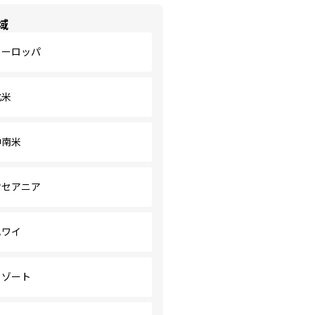
域
ヨーロッパ
北米
中南米
オセアニア
ハワイ
リゾート