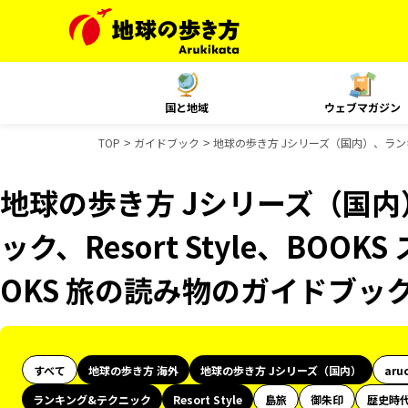
国と地域
ウェブマガジン
TOP
ガイドブック
地球の歩き方 Jシリーズ（国内）、ランキン
地球の歩き方 Jシリーズ（国
ック、Resort Style、BOO
OKS 旅の読み物のガイドブッ
すべて
地球の歩き方 海外
地球の歩き方 Jシリーズ（国内）
aru
ランキング&テクニック
Resort Style
島旅
御朱印
歴史時