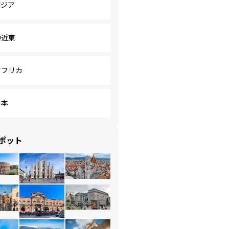
アジア
中近東
アフリカ
日本
ポット