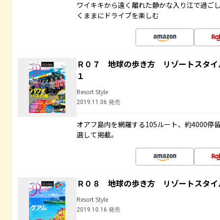
ワイキキから遠く離れた静かな入り江で過ご
くままにドライブを楽しむ
Ｒ０７ 地球の歩き方 リゾートスタイ
１
Resort Style
2019.11.06 発売
オアフ島内を網羅する105ルート、約4000
選して掲載。
Ｒ０８ 地球の歩き方 リゾートスタイ
Resort Style
2019.10.16 発売