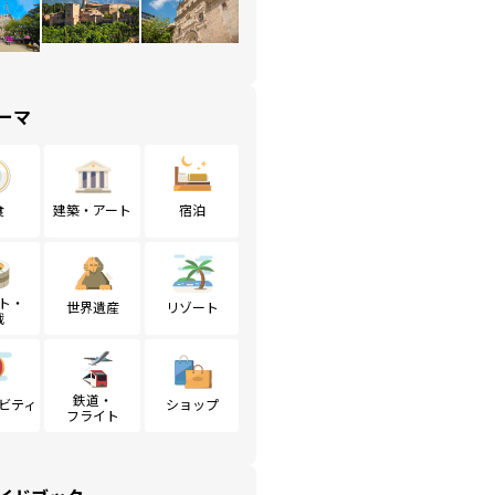
ーマ
食
建築・アート
宿泊
ト・
世界遺産
リゾート
戦
鉄道・
ビティ
ショップ
フライト