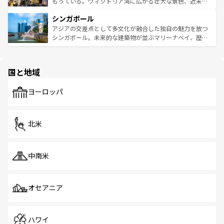
いビーチでリゾート気分を楽しむことができる。タイ料理
もっている。ヴィクトリア湾に広がる壮大な景色、近未来
るはずだ。 なお、新着のベトナム情報は
コンテンツ一覧
を
は世界的に有名で、屋台から高級レストランまで味覚を刺
的なアートスポット、そして歴史と現代が融合した町並
参照してほしい。
シンガポール
激する。気候は一年中温暖で、どの季節にも異なる楽しみ
み、どこを訪れても感動するはず。観光スポットが密集し
が待っている。親しみやすいタイの人々、仏教を中心とし
ており、効率よく見どころを回れるのも魅力。息をのむよ
アジアの交差点として多文化が融合した独自の魅力を放つ
た文化、そして多様な観光資源が、訪れる旅人を魅了し続
うな絶景から文化的な体験まで、香港を存分に楽しみ尽く
シンガポール。未来的な建築物が並ぶマリーナベイ、歴史
ける。 なお、新着のタイ情報は
コンテンツ一覧
を参照して
そう。 なお、新着の香港情報は
コンテンツ一覧
を参照して
と伝統を感じられるエスニックタウン、多数の緑豊かな公
ほしい。
ほしい。
園や自然保護区など、自然が調和した近代的な景観と文化
の多様性あふれるカラフルな町は、どこを歩いても新しい
国と地域
発見がある。さらに、治安のよさや充実した公共交通機関
も、旅行者にとっては魅力的なポイント。グルメも豊富
で、ホーカーズは地元の風情を楽しめる外せないスポット
ヨーロッパ
だ。訪れる人を飽きさせないシンガポールで、多様な魅力
を体感しよう。 なお、新着のシンガポール情報は
コンテン
ツ一覧
を参照してほしい。
北米
中南米
オセアニア
ハワイ