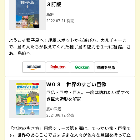
３訂版
島旅
2022.07.21 発売
ようこそ種子島へ！絶景スポットから遊び方、カルチャーま
で、島の人たちが教えてくれた種子島の魅力を１冊に凝縮。さ
あ、島旅へ
詳細を見る
Ｗ０８ 世界のすごい巨像
巨仏・巨神・巨人。一度は訪れたい愛すべ
き巨大造形を解説
旅の図鑑
2021.08.12 発売
「地球の歩き方」図鑑シリーズ第８弾は、でっかい像・巨像で
す。世界のあちこちでさまざまな人々が色々な意図を持って立