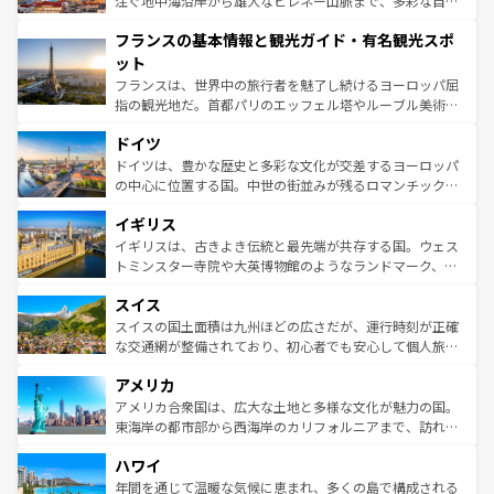
注ぐ地中海沿岸から雄大なピレネー山脈まで、多彩な自然
できる。朝目覚めてから夜眠るまで、すべての瞬間を楽し
と文化が詰まったヨーロッパ屈指の旅行先だ。多様な地域
フランスの基本情報と観光ガイド・有名観光スポ
ませてくれるイタリアで、忘れられない旅をしてみよう！
文化が根付くこの国では、情熱的なフラメンコ、熱気あふ
なお、新着のイタリア情報は
コンテンツ一覧
を参照してほ
れる闘牛、そして美味しいタパスが生活の一部となってい
ット
しい。
る。首都マドリードの洗練された雰囲気や、バルセロナの
フランスは、世界中の旅行者を魅了し続けるヨーロッパ屈
アートに溢れた街角から、地方では古代ローマ遺跡や中世
指の観光地だ。首都パリのエッフェル塔やルーブル美術館
の城塞都市、穏やかなビーチリゾートまで多彩な表情を見
といった象徴的なスポットから、田舎町の古風な美しさま
せる。地方によって風土や気候が異なるスペインはその個
ドイツ
で、幅広い魅力が詰まっている。華麗な宮殿、歴史的な大
性で訪れる人を魅了する。 なお、新着のスペイン情報は
コ
聖堂、美しいビーチ、そして豊かな自然が、訪れる者を心
ドイツは、豊かな歴史と多彩な文化が交差するヨーロッパ
ンテンツ一覧
を参照してほしい。
から魅了する。また、フランスは美食の国としても知ら
の中心に位置する国。中世の街並みが残るロマンチック街
れ、フランス料理はユネスコ無形文化遺産にも登録されて
道から、未来を先取りするようなモダンな都市まで多様な
イギリス
いる。シャンパンの発祥地であるランス、プロヴァンスの
顔を持つこの国は、どこを歩いても飽きることがない。ベ
香り高いラベンダー畑など、多彩な楽しみ方が可能だ。さ
ルリンの文化的活気、バイエルン州のアルプスの絶景、そ
イギリスは、古きよき伝統と最先端が共存する国。ウェス
らに、パリ以外の地域にも魅力が溢れており、どの街角に
してライン川沿いのワイン畑といった風景は必見。ビール
トミンスター寺院や大英博物館のようなランドマーク、歴
も豊かな歴史と文化が息づいている。パリ以外の個性あふ
とソーセージを味わいながら地元の人と過ごす楽しい時間
史ある大学都市、美しい丘陵地帯や牧歌的な風景など、エ
れる地方に足を運ぶとそれぞれで全く異なる文化を体験で
スイス
は、お酒好きな人にはぜひ体験してほしい。 なお、新着の
リアごとに異なる魅力がある。また、優雅なアフタヌーン
きるだろう。 なお、新着のフランス情報は
コンテンツ一覧
ドイツ情報は
コンテンツ一覧
を参照してほしい。
ティー、ビール好きにはたまらない英国パブ、サッカー観
スイスの国土面積は九州ほどの広さだが、運行時刻が正確
を参照してほしい。
戦など、本場だからこそできる体験も豊富。イギリスを旅
な交通網が整備されており、初心者でも安心して個人旅行
して楽しみつくそう。 なお、新着のイギリス情報は
コンテ
を楽しめる。日本同様に時刻表どおりの旅が可能だ。中世
アメリカ
ンツ一覧
を参照してほしい。
の建物がそのまま残る町や、スイスならではのユニークな
博物館もあり、アルプス観光だけでなく町歩きも満喫する
アメリカ合衆国は、広大な土地と多様な文化が魅力の国。
ことができる。国民の所得が高いため物価も高いが、旅行
東海岸の都市部から西海岸のカリフォルニアまで、訪れる
者向けの交通パス提供のサービスもあり、うまく活用すれ
場所ごとに異なる風景と体験が待っている。ニューヨーク
ハワイ
ば市内交通費無料で観光を楽しむこともできる。 なお、新
のような巨大都市は、観光、ショッピング、エンターテイ
着のスイス情報は
コンテンツ一覧
を参照してほしい。
ンメントが詰まった刺激的なスポットだ。一方、アメリカ
年間を通じて温暖な気候に恵まれ、多くの島で構成される