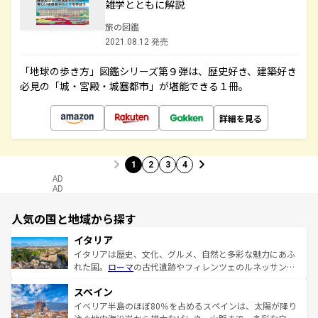
雑学とともに解説
旅の図鑑
2021.08.12 発売
「地球の歩き方」図鑑シリーズ第９弾は、歴史好き、建築好き
必見の「城・宮殿・城塞都市」が堪能できる１冊。
詳細を見る
1
2
3
4
AD
AD
人気の国と地域から探す
イタリア
イタリアは歴史、文化、グルメ、自然と多彩な魅力にあふ
れた国。
ローマ
の古代遺跡やフィレンツェのルネッサンス
美術、ヴェネツィアの運河など、歴史あるスポットはもち
スペイン
ろん、トスカーナの美しい田園風景やアマルフィ海岸の絶
景など、自然景観も見逃せない。観光の合間には、本場の
イベリア半島のほぼ80％を占めるスペインは、太陽が降り
ピザやパスタなど、絶品のイタリア料理を堪能することも