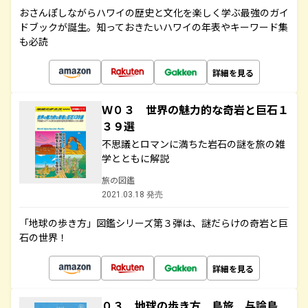
おさんぽしながらハワイの歴史と文化を楽しく学ぶ最強のガイ
ドブックが誕生。知っておきたいハワイの年表やキーワード集
も必読
詳細を見る
Ｗ０３ 世界の魅力的な奇岩と巨石１
３９選
不思議とロマンに満ちた岩石の謎を旅の雑
学とともに解説
旅の図鑑
2021.03.18 発売
「地球の歩き方」図鑑シリーズ第３弾は、謎だらけの奇岩と巨
石の世界！
詳細を見る
０３ 地球の歩き方 島旅 与論島