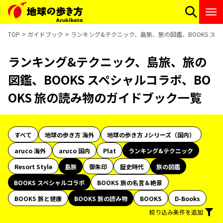
TOP
ガイドブック
ランキング&テクニック、島旅、旅の図鑑、BOOKS スペ
ランキング&テクニック、島旅、旅の
図鑑、BOOKS スペシャルコラボ、BO
OKS 旅の読み物のガイドブック一覧
すべて
地球の歩き方 海外
地球の歩き方 Jシリーズ（国内）
aruco 海外
aruco 国内
Plat
ランキング&テクニック
Resort Style
島旅
御朱印
歴史時代
旅の図鑑
BOOKS スペシャルコラボ
BOOKS 旅の名言＆絶景
BOOKS 旅と健康
BOOKS 旅の読み物
BOOKS
D-Books
絞り込み条件を追加