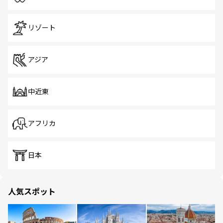
リゾート
アジア
中近東
アフリカ
日本
人気スポット