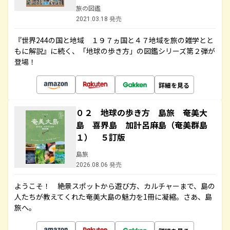
旅の図鑑
2021.03.18 発売
『世界244の国と地域 １９７ヵ国と４７地域を旅の雑学とと
もに解説』に続く、「地球の歩き方」の図鑑シリーズ第２弾が
登場！
詳細を見る
０２ 地球の歩き方 島旅 奄美大
島 喜界島 加計呂麻島（奄美群島
１） ５訂版
島旅
2026.08.06 発売
ようこそ！ 絶景スポットから遊び方、カルチャーまで、島の
人たちが教えてくれた奄美大島の魅力を1冊に凝縮。さあ、島
旅へ。