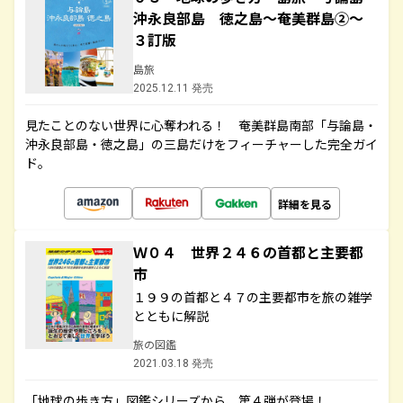
沖永良部島 徳之島～奄美群島②～
３訂版
島旅
2025.12.11 発売
見たことのない世界に心奪われる！ 奄美群島南部「与論島・
沖永良部島・徳之島」の三島だけをフィーチャーした完全ガイ
ド。
詳細を見る
Ｗ０４ 世界２４６の首都と主要都
市
１９９の首都と４７の主要都市を旅の雑学
とともに解説
旅の図鑑
2021.03.18 発売
「地球の歩き方」図鑑シリーズから、第４弾が登場！