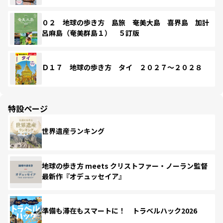
０２ 地球の歩き方 島旅 奄美大島 喜界島 加計
呂麻島（奄美群島１） ５訂版
Ｄ１７ 地球の歩き方 タイ ２０２７～２０２８
特設ページ
世界遺産ランキング
地球の歩き方 meets クリストファー・ノーラン監督
最新作『オデュッセイア』
準備も滞在もスマートに！ トラベルハック2026