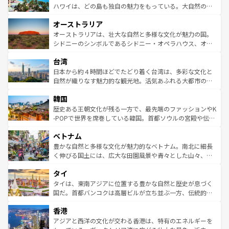
西部には大自然が広がり、グランドキャニオンやイエロー
ハワイは、どの島も独自の魅力をもっている。大自然の神
ストーン国立公園といった絶景が堪能できる。さらに、南
秘を感じたいなら、火山が生み出した壮大な景観を誇るハ
オーストラリア
部のニューオーリンズでは、音楽と美食が融合した独特の
ワイ島は見逃せない。また、定番の観光地といえばオアフ
文化が魅力。旅行者はアメリカの各地域で異なる魅力を楽
島だが、静かな自然を求めるならマウイ島やカウアイ島が
オーストラリアは、壮大な自然と多様な文化が魅力の国。
しみながら、その多様性と豊かな歴史を感じることができ
おすすめ。エメラルドグリーンに輝く海をはじめ、豊かな
シドニーのシンボルであるシドニー・オペラハウス、オー
るだろう。車でのロードトリップや列車の旅も、アメリカ
文化や歴史が息づいている。「アロハスピリット」と呼ば
ストラリア東海岸北部に広がる大サンゴ礁地帯グレートバ
ならではの贅沢な旅のスタイルだ。 なお、新着のアメリカ
台湾
れるおもてなしの心で訪れる人々を迎えてくれるハワイの
リアリーフや大陸中央部にそびえるウルル（エアーズロッ
情報は
コンテンツ一覧
を参照してほしい。
人々、おいしいローカルフードやハワイアンミュージッ
ク）、タスマニアの美しい原生林やケアンズの熱帯雨林な
日本から約４時間ほどでたどり着く台湾は、多彩な文化と
ク、伝統的なフラダンスなど、すべてがハワイの魅力を彩
ど、見どころがたくさん。また、カフェやワイン、オージ
自然が織りなす魅力的な観光地。活気あふれる大都市の台
っている。訪れるたびに新しい発見と感動が待っているハ
ービーフなどの食文化も豊かで、美味しいものであふれて
北やノスタルジックな町並みが人気な九份（ジォウフェ
ワイを、存分に味わってほしい。 なお、新着のハワイ情報
韓国
いる。アクティビティも充実しており、サーフィンやダイ
ン）、静ひつな山岳地帯である台湾東部など、都市の喧騒
は
コンテンツ一覧
を参照してほしい。
ビング、ハイキングなど、アウトドア好きにはたまらな
と山間の静けさが共存しており、訪れる人に新しい発見と
歴史ある王朝文化が残る一方で、最先端のファッションやK
い。オーストラリアの多彩な魅力を存分に味わいつくそ
驚きをもたらしてくれる。また、奥深い台湾の食文化も魅
-POPで世界を席巻している韓国。首都ソウルの宮殿や伝統
う。 なお、新着のオーストラリア情報は
コンテンツ一覧
を
力で、夜市などの屋台グルメから高級料理、ヘルシーで美
家屋が並ぶエリアでは韓国の歴史と文化に浸ることがで
参照してほしい。
ベトナム
容にもいいと評判のスイーツなど、バラエティ豊かな料理
き、地方に足を延ばせば四季折々の自然美を楽しむことが
が味わえる。 なお、新着の台湾情報は
コンテンツ一覧
を参
できる。そして、キムチや焼肉、絶品のストリートフード
豊かな自然と多様な文化が魅力的なベトナム。南北に細長
照してほしい。
まで、さまざまな韓国料理が待っている。夜には、韓国な
く伸びる国土には、広大な田園風景や青々とした山々、世
らではのナイトライフも堪能できる。あたたかいホスピタ
界遺産に登録された壮大な自然景観が点在し、都市部では
タイ
リティに包まれながら、韓国の多彩な魅力を心ゆくまで味
急速な発展と共に伝統が息づく。ハノイの古い町並みやホ
わってみてほしい。 なお、新着の韓国情報は
コンテンツ一
ーチミン市のフランス統治時代の建物も、独特の雰囲気を
タイは、東南アジアに位置する豊かな自然と歴史が息づく
覧
を参照してほしい。
醸し出している。また、バラエティの豊かさとおいしさで
国だ。首都バンコクは高層ビルが立ち並ぶ一方、伝統的な
世界中の食通を魅了してやまないベトナム料理も魅力のひ
寺院や市場がいたるところに点在し、古きよき文化と現代
香港
とつ。フォーやバインミー、ベトナムコーヒーなどは、ぜ
の活気が交差している。北部ではチェンマイなどの山岳地
ひ現地で味わいたい。どの地域を訪れてもあたたかい人々
帯で自然と触れ合い、南部ではプーケットやクラビの美し
アジアと西洋の文化が交わる香港は、特有のエネルギーを
が旅行者を迎えてくれるので、きっと忘れられない旅にな