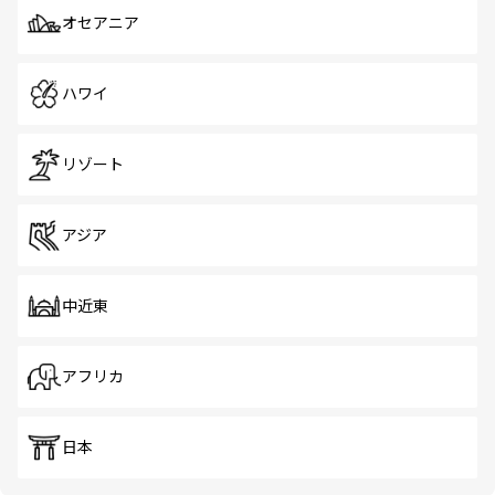
オセアニア
ハワイ
リゾート
アジア
中近東
アフリカ
日本