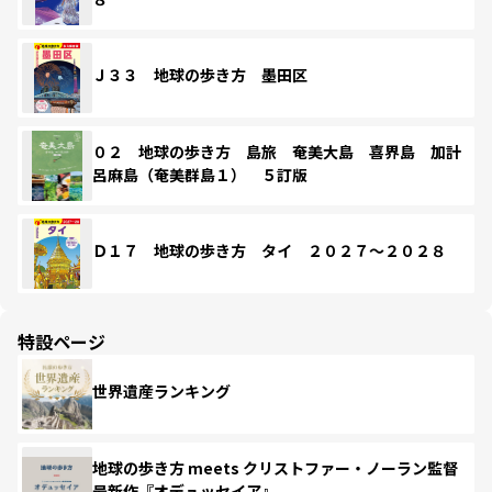
Ｊ３３ 地球の歩き方 墨田区
０２ 地球の歩き方 島旅 奄美大島 喜界島 加計
呂麻島（奄美群島１） ５訂版
Ｄ１７ 地球の歩き方 タイ ２０２７～２０２８
特設ページ
世界遺産ランキング
地球の歩き方 meets クリストファー・ノーラン監督
最新作『オデュッセイア』