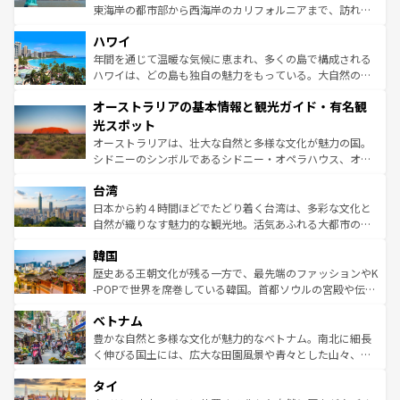
者向けの交通パス提供のサービスもあり、うまく活用すれ
東海岸の都市部から西海岸のカリフォルニアまで、訪れる
ば市内交通費無料で観光を楽しむこともできる。 なお、新
場所ごとに異なる風景と体験が待っている。ニューヨーク
着のスイス情報は
コンテンツ一覧
を参照してほしい。
ハワイ
のような巨大都市は、観光、ショッピング、エンターテイ
ンメントが詰まった刺激的なスポットだ。一方、アメリカ
年間を通じて温暖な気候に恵まれ、多くの島で構成される
西部には大自然が広がり、グランドキャニオンやイエロー
ハワイは、どの島も独自の魅力をもっている。大自然の神
ストーン国立公園といった絶景が堪能できる。さらに、南
秘を感じたいなら、火山が生み出した壮大な景観を誇るハ
オーストラリアの基本情報と観光ガイド・有名観
部のニューオーリンズでは、音楽と美食が融合した独特の
ワイ島は見逃せない。また、定番の観光地といえばオアフ
文化が魅力。旅行者はアメリカの各地域で異なる魅力を楽
島だが、静かな自然を求めるならマウイ島やカウアイ島が
光スポット
しみながら、その多様性と豊かな歴史を感じることができ
おすすめ。エメラルドグリーンに輝く海をはじめ、豊かな
オーストラリアは、壮大な自然と多様な文化が魅力の国。
るだろう。車でのロードトリップや列車の旅も、アメリカ
文化や歴史が息づいている。「アロハスピリット」と呼ば
シドニーのシンボルであるシドニー・オペラハウス、オー
ならではの贅沢な旅のスタイルだ。 なお、新着のアメリカ
れるおもてなしの心で訪れる人々を迎えてくれるハワイの
ストラリア東海岸北部に広がる大サンゴ礁地帯グレートバ
情報は
コンテンツ一覧
を参照してほしい。
人々、おいしいローカルフードやハワイアンミュージッ
台湾
リアリーフや大陸中央部にそびえるウルル（エアーズロッ
ク、伝統的なフラダンスなど、すべてがハワイの魅力を彩
ク）、タスマニアの美しい原生林やケアンズの熱帯雨林な
日本から約４時間ほどでたどり着く台湾は、多彩な文化と
っている。訪れるたびに新しい発見と感動が待っているハ
ど、見どころがたくさん。また、カフェやワイン、オージ
自然が織りなす魅力的な観光地。活気あふれる大都市の台
ワイを、存分に味わってほしい。 なお、新着のハワイ情報
ービーフなどの食文化も豊かで、美味しいものであふれて
北やノスタルジックな町並みが人気な九份（ジォウフェ
は
コンテンツ一覧
を参照してほしい。
韓国
いる。アクティビティも充実しており、サーフィンやダイ
ン）、静ひつな山岳地帯である台湾東部など、都市の喧騒
ビング、ハイキングなど、アウトドア好きにはたまらな
と山間の静けさが共存しており、訪れる人に新しい発見と
歴史ある王朝文化が残る一方で、最先端のファッションやK
い。オーストラリアの多彩な魅力を存分に味わいつくそ
驚きをもたらしてくれる。また、奥深い台湾の食文化も魅
-POPで世界を席巻している韓国。首都ソウルの宮殿や伝統
う。 なお、新着のオーストラリア情報は
コンテンツ一覧
を
力で、夜市などの屋台グルメから高級料理、ヘルシーで美
家屋が並ぶエリアでは韓国の歴史と文化に浸ることがで
参照してほしい。
ベトナム
容にもいいと評判のスイーツなど、バラエティ豊かな料理
き、地方に足を延ばせば四季折々の自然美を楽しむことが
が味わえる。 なお、新着の台湾情報は
コンテンツ一覧
を参
できる。そして、キムチや焼肉、絶品のストリートフード
豊かな自然と多様な文化が魅力的なベトナム。南北に細長
照してほしい。
まで、さまざまな韓国料理が待っている。夜には、韓国な
く伸びる国土には、広大な田園風景や青々とした山々、世
らではのナイトライフも堪能できる。あたたかいホスピタ
界遺産に登録された壮大な自然景観が点在し、都市部では
タイ
リティに包まれながら、韓国の多彩な魅力を心ゆくまで味
急速な発展と共に伝統が息づく。ハノイの古い町並みやホ