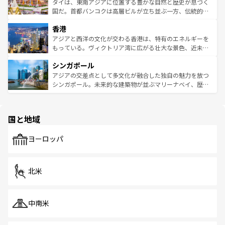
わってみてほしい。 なお、新着の韓国情報は
コンテンツ一
ーチミン市のフランス統治時代の建物も、独特の雰囲気を
タイは、東南アジアに位置する豊かな自然と歴史が息づく
覧
を参照してほしい。
醸し出している。また、バラエティの豊かさとおいしさで
国だ。首都バンコクは高層ビルが立ち並ぶ一方、伝統的な
世界中の食通を魅了してやまないベトナム料理も魅力のひ
寺院や市場がいたるところに点在し、古きよき文化と現代
香港
とつ。フォーやバインミー、ベトナムコーヒーなどは、ぜ
の活気が交差している。北部ではチェンマイなどの山岳地
ひ現地で味わいたい。どの地域を訪れてもあたたかい人々
帯で自然と触れ合い、南部ではプーケットやクラビの美し
アジアと西洋の文化が交わる香港は、特有のエネルギーを
が旅行者を迎えてくれるので、きっと忘れられない旅にな
いビーチでリゾート気分を楽しむことができる。タイ料理
もっている。ヴィクトリア湾に広がる壮大な景色、近未来
るはずだ。 なお、新着のベトナム情報は
コンテンツ一覧
を
は世界的に有名で、屋台から高級レストランまで味覚を刺
的なアートスポット、そして歴史と現代が融合した町並
参照してほしい。
シンガポール
激する。気候は一年中温暖で、どの季節にも異なる楽しみ
み、どこを訪れても感動するはず。観光スポットが密集し
が待っている。親しみやすいタイの人々、仏教を中心とし
ており、効率よく見どころを回れるのも魅力。息をのむよ
アジアの交差点として多文化が融合した独自の魅力を放つ
た文化、そして多様な観光資源が、訪れる旅人を魅了し続
うな絶景から文化的な体験まで、香港を存分に楽しみ尽く
シンガポール。未来的な建築物が並ぶマリーナベイ、歴史
ける。 なお、新着のタイ情報は
コンテンツ一覧
を参照して
そう。 なお、新着の香港情報は
コンテンツ一覧
を参照して
と伝統を感じられるエスニックタウン、多数の緑豊かな公
ほしい。
ほしい。
園や自然保護区など、自然が調和した近代的な景観と文化
の多様性あふれるカラフルな町は、どこを歩いても新しい
国と地域
発見がある。さらに、治安のよさや充実した公共交通機関
も、旅行者にとっては魅力的なポイント。グルメも豊富
で、ホーカーズは地元の風情を楽しめる外せないスポット
ヨーロッパ
だ。訪れる人を飽きさせないシンガポールで、多様な魅力
を体感しよう。 なお、新着のシンガポール情報は
コンテン
ツ一覧
を参照してほしい。
北米
中南米