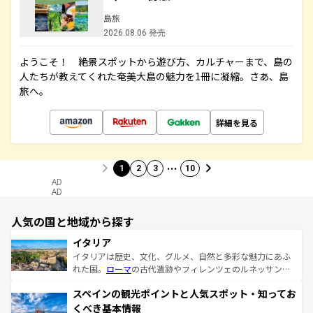
島旅
2026.08.06 発売
ようこそ！ 絶景スポットから遊び方、カルチャーまで、島の
人たちが教えてくれた奄美大島の魅力を1冊に凝縮。さあ、島
旅へ。
詳細を見る
…
1
2
3
10
AD
AD
人気の国と地域から探す
イタリア
イタリアは歴史、文化、グルメ、自然と多彩な魅力にあふ
れた国。
ローマ
の古代遺跡やフィレンツェのルネッサンス
美術、ヴェネツィアの運河など、歴史あるスポットはもち
スペインの観光ポイントと人気スポット・知ってお
ろん、トスカーナの美しい田園風景やアマルフィ海岸の絶
景など、自然景観も見逃せない。観光の合間には、本場の
くべき基本情報