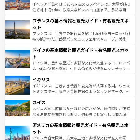
ピザやパスタなど、絶品のイタリア料理を堪能することも
イベリア半島のほぼ80％を占めるスペインは、太陽が降り
できる。朝目覚めてから夜眠るまで、すべての瞬間を楽し
注ぐ地中海沿岸から雄大なピレネー山脈まで、多彩な自然
ませてくれるイタリアで、忘れられない旅をしてみよう！
と文化が詰まったヨーロッパ屈指の旅行先だ。多様な地域
なお、新着のイタリア情報は
コンテンツ一覧
を参照してほ
フランスの基本情報と観光ガイド・有名観光スポ
文化が根付くこの国では、情熱的なフラメンコ、熱気あふ
しい。
れる闘牛、そして美味しいタパスが生活の一部となってい
ット
る。首都マドリードの洗練された雰囲気や、バルセロナの
フランスは、世界中の旅行者を魅了し続けるヨーロッパ屈
アートに溢れた街角から、地方では古代ローマ遺跡や中世
指の観光地だ。首都パリのエッフェル塔やルーブル美術館
の城塞都市、穏やかなビーチリゾートまで多彩な表情を見
といった象徴的なスポットから、田舎町の古風な美しさま
せる。地方によって風土や気候が異なるスペインはその個
ドイツの基本情報と観光ガイド・有名観光スポッ
で、幅広い魅力が詰まっている。華麗な宮殿、歴史的な大
性で訪れる人を魅了する。 なお、新着のスペイン情報は
コ
聖堂、美しいビーチ、そして豊かな自然が、訪れる者を心
ト
ンテンツ一覧
を参照してほしい。
から魅了する。また、フランスは美食の国としても知ら
ドイツは、豊かな歴史と多彩な文化が交差するヨーロッパ
れ、フランス料理はユネスコ無形文化遺産にも登録されて
の中心に位置する国。中世の街並みが残るロマンチック街
いる。シャンパンの発祥地であるランス、プロヴァンスの
道から、未来を先取りするようなモダンな都市まで多様な
香り高いラベンダー畑など、多彩な楽しみ方が可能だ。さ
イギリス
顔を持つこの国は、どこを歩いても飽きることがない。ベ
らに、パリ以外の地域にも魅力が溢れており、どの街角に
ルリンの文化的活気、バイエルン州のアルプスの絶景、そ
イギリスは、古きよき伝統と最先端が共存する国。ウェス
も豊かな歴史と文化が息づいている。パリ以外の個性あふ
してライン川沿いのワイン畑といった風景は必見。ビール
トミンスター寺院や大英博物館のようなランドマーク、歴
れる地方に足を運ぶとそれぞれで全く異なる文化を体験で
とソーセージを味わいながら地元の人と過ごす楽しい時間
史ある大学都市、美しい丘陵地帯や牧歌的な風景など、エ
きるだろう。 なお、新着のフランス情報は
コンテンツ一覧
スイス
は、お酒好きな人にはぜひ体験してほしい。 なお、新着の
リアごとに異なる魅力がある。また、優雅なアフタヌーン
を参照してほしい。
ドイツ情報は
コンテンツ一覧
を参照してほしい。
ティー、ビール好きにはたまらない英国パブ、サッカー観
スイスの国土面積は九州ほどの広さだが、運行時刻が正確
戦など、本場だからこそできる体験も豊富。イギリスを旅
な交通網が整備されており、初心者でも安心して個人旅行
して楽しみつくそう。 なお、新着のイギリス情報は
コンテ
を楽しめる。日本同様に時刻表どおりの旅が可能だ。中世
アメリカの基本情報と観光ガイド・有名観光スポ
ンツ一覧
を参照してほしい。
の建物がそのまま残る町や、スイスならではのユニークな
博物館もあり、アルプス観光だけでなく町歩きも満喫する
ット
ことができる。国民の所得が高いため物価も高いが、旅行
アメリカ合衆国は、広大な土地と多様な文化が魅力の国。