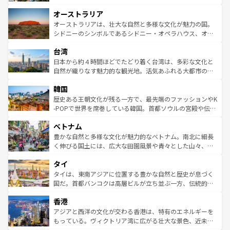
ストーン国立公園といった絶景が堪能できる。さらに、南
秘を感じたいなら、火山が生み出した壮大な景観を誇るハ
オーストラリア
部のニューオーリンズでは、音楽と美食が融合した独特の
ワイ島は見逃せない。また、定番の観光地といえばオアフ
文化が魅力。旅行者はアメリカの各地域で異なる魅力を楽
島だが、静かな自然を求めるならマウイ島やカウアイ島が
オーストラリアは、壮大な自然と多様な文化が魅力の国。
しみながら、その多様性と豊かな歴史を感じることができ
おすすめ。エメラルドグリーンに輝く海をはじめ、豊かな
シドニーのシンボルであるシドニー・オペラハウス、オー
るだろう。車でのロードトリップや列車の旅も、アメリカ
文化や歴史が息づいている。「アロハスピリット」と呼ば
ストラリア東海岸北部に広がる大サンゴ礁地帯グレートバ
ならではの贅沢な旅のスタイルだ。 なお、新着のアメリカ
台湾
れるおもてなしの心で訪れる人々を迎えてくれるハワイの
リアリーフや大陸中央部にそびえるウルル（エアーズロッ
情報は
コンテンツ一覧
を参照してほしい。
人々、おいしいローカルフードやハワイアンミュージッ
ク）、タスマニアの美しい原生林やケアンズの熱帯雨林な
日本から約４時間ほどでたどり着く台湾は、多彩な文化と
ク、伝統的なフラダンスなど、すべてがハワイの魅力を彩
ど、見どころがたくさん。また、カフェやワイン、オージ
自然が織りなす魅力的な観光地。活気あふれる大都市の台
っている。訪れるたびに新しい発見と感動が待っているハ
ービーフなどの食文化も豊かで、美味しいものであふれて
北やノスタルジックな町並みが人気な九份（ジォウフェ
ワイを、存分に味わってほしい。 なお、新着のハワイ情報
韓国
いる。アクティビティも充実しており、サーフィンやダイ
ン）、静ひつな山岳地帯である台湾東部など、都市の喧騒
は
コンテンツ一覧
を参照してほしい。
ビング、ハイキングなど、アウトドア好きにはたまらな
と山間の静けさが共存しており、訪れる人に新しい発見と
歴史ある王朝文化が残る一方で、最先端のファッションやK
い。オーストラリアの多彩な魅力を存分に味わいつくそ
驚きをもたらしてくれる。また、奥深い台湾の食文化も魅
-POPで世界を席巻している韓国。首都ソウルの宮殿や伝統
う。 なお、新着のオーストラリア情報は
コンテンツ一覧
を
力で、夜市などの屋台グルメから高級料理、ヘルシーで美
家屋が並ぶエリアでは韓国の歴史と文化に浸ることがで
参照してほしい。
ベトナム
容にもいいと評判のスイーツなど、バラエティ豊かな料理
き、地方に足を延ばせば四季折々の自然美を楽しむことが
が味わえる。 なお、新着の台湾情報は
コンテンツ一覧
を参
できる。そして、キムチや焼肉、絶品のストリートフード
豊かな自然と多様な文化が魅力的なベトナム。南北に細長
照してほしい。
まで、さまざまな韓国料理が待っている。夜には、韓国な
く伸びる国土には、広大な田園風景や青々とした山々、世
らではのナイトライフも堪能できる。あたたかいホスピタ
界遺産に登録された壮大な自然景観が点在し、都市部では
タイ
リティに包まれながら、韓国の多彩な魅力を心ゆくまで味
急速な発展と共に伝統が息づく。ハノイの古い町並みやホ
わってみてほしい。 なお、新着の韓国情報は
コンテンツ一
ーチミン市のフランス統治時代の建物も、独特の雰囲気を
タイは、東南アジアに位置する豊かな自然と歴史が息づく
覧
を参照してほしい。
醸し出している。また、バラエティの豊かさとおいしさで
国だ。首都バンコクは高層ビルが立ち並ぶ一方、伝統的な
世界中の食通を魅了してやまないベトナム料理も魅力のひ
寺院や市場がいたるところに点在し、古きよき文化と現代
香港
とつ。フォーやバインミー、ベトナムコーヒーなどは、ぜ
の活気が交差している。北部ではチェンマイなどの山岳地
ひ現地で味わいたい。どの地域を訪れてもあたたかい人々
帯で自然と触れ合い、南部ではプーケットやクラビの美し
アジアと西洋の文化が交わる香港は、特有のエネルギーを
が旅行者を迎えてくれるので、きっと忘れられない旅にな
いビーチでリゾート気分を楽しむことができる。タイ料理
もっている。ヴィクトリア湾に広がる壮大な景色、近未来
るはずだ。 なお、新着のベトナム情報は
コンテンツ一覧
を
は世界的に有名で、屋台から高級レストランまで味覚を刺
的なアートスポット、そして歴史と現代が融合した町並