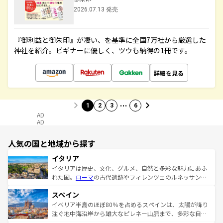
2026.07.13 発売
『御利益と御朱印』が凄い、を基準に全国7万社から厳選した
神社を紹介。ビギナーに優しく、ツウも納得の1冊です。
詳細を見る
…
1
2
3
6
AD
AD
人気の国と地域から探す
イタリア
イタリアは歴史、文化、グルメ、自然と多彩な魅力にあふ
れた国。
ローマ
の古代遺跡やフィレンツェのルネッサンス
美術、ヴェネツィアの運河など、歴史あるスポットはもち
スペイン
ろん、トスカーナの美しい田園風景やアマルフィ海岸の絶
景など、自然景観も見逃せない。観光の合間には、本場の
イベリア半島のほぼ80％を占めるスペインは、太陽が降り
ピザやパスタなど、絶品のイタリア料理を堪能することも
注ぐ地中海沿岸から雄大なピレネー山脈まで、多彩な自然
できる。朝目覚めてから夜眠るまで、すべての瞬間を楽し
と文化が詰まったヨーロッパ屈指の旅行先だ。多様な地域