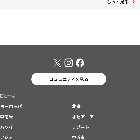
もっと見る
コミュニティを見る
国と地域
ヨーロッパ
北米
中南米
オセアニア
ハワイ
リゾート
アジア
中近東