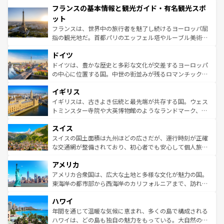
フランスの基本情報と観光ガイド・有名観光スポ
ませてくれるイタリアで、忘れられない旅をしてみよう！
文化が根付くこの国では、情熱的なフラメンコ、熱気あふ
なお、新着のイタリア情報は
コンテンツ一覧
を参照してほ
れる闘牛、そして美味しいタパスが生活の一部となってい
ット
しい。
る。首都マドリードの洗練された雰囲気や、バルセロナの
フランスは、世界中の旅行者を魅了し続けるヨーロッパ屈
アートに溢れた街角から、地方では古代ローマ遺跡や中世
指の観光地だ。首都パリのエッフェル塔やルーブル美術館
の城塞都市、穏やかなビーチリゾートまで多彩な表情を見
といった象徴的なスポットから、田舎町の古風な美しさま
せる。地方によって風土や気候が異なるスペインはその個
ドイツ
で、幅広い魅力が詰まっている。華麗な宮殿、歴史的な大
性で訪れる人を魅了する。 なお、新着のスペイン情報は
コ
聖堂、美しいビーチ、そして豊かな自然が、訪れる者を心
ドイツは、豊かな歴史と多彩な文化が交差するヨーロッパ
ンテンツ一覧
を参照してほしい。
から魅了する。また、フランスは美食の国としても知ら
の中心に位置する国。中世の街並みが残るロマンチック街
れ、フランス料理はユネスコ無形文化遺産にも登録されて
道から、未来を先取りするようなモダンな都市まで多様な
イギリス
いる。シャンパンの発祥地であるランス、プロヴァンスの
顔を持つこの国は、どこを歩いても飽きることがない。ベ
香り高いラベンダー畑など、多彩な楽しみ方が可能だ。さ
ルリンの文化的活気、バイエルン州のアルプスの絶景、そ
イギリスは、古きよき伝統と最先端が共存する国。ウェス
らに、パリ以外の地域にも魅力が溢れており、どの街角に
してライン川沿いのワイン畑といった風景は必見。ビール
トミンスター寺院や大英博物館のようなランドマーク、歴
も豊かな歴史と文化が息づいている。パリ以外の個性あふ
とソーセージを味わいながら地元の人と過ごす楽しい時間
史ある大学都市、美しい丘陵地帯や牧歌的な風景など、エ
れる地方に足を運ぶとそれぞれで全く異なる文化を体験で
スイス
は、お酒好きな人にはぜひ体験してほしい。 なお、新着の
リアごとに異なる魅力がある。また、優雅なアフタヌーン
きるだろう。 なお、新着のフランス情報は
コンテンツ一覧
ドイツ情報は
コンテンツ一覧
を参照してほしい。
ティー、ビール好きにはたまらない英国パブ、サッカー観
スイスの国土面積は九州ほどの広さだが、運行時刻が正確
を参照してほしい。
戦など、本場だからこそできる体験も豊富。イギリスを旅
な交通網が整備されており、初心者でも安心して個人旅行
して楽しみつくそう。 なお、新着のイギリス情報は
コンテ
を楽しめる。日本同様に時刻表どおりの旅が可能だ。中世
アメリカ
ンツ一覧
を参照してほしい。
の建物がそのまま残る町や、スイスならではのユニークな
博物館もあり、アルプス観光だけでなく町歩きも満喫する
アメリカ合衆国は、広大な土地と多様な文化が魅力の国。
ことができる。国民の所得が高いため物価も高いが、旅行
東海岸の都市部から西海岸のカリフォルニアまで、訪れる
者向けの交通パス提供のサービスもあり、うまく活用すれ
場所ごとに異なる風景と体験が待っている。ニューヨーク
ハワイ
ば市内交通費無料で観光を楽しむこともできる。 なお、新
のような巨大都市は、観光、ショッピング、エンターテイ
着のスイス情報は
コンテンツ一覧
を参照してほしい。
ンメントが詰まった刺激的なスポットだ。一方、アメリカ
年間を通じて温暖な気候に恵まれ、多くの島で構成される
西部には大自然が広がり、グランドキャニオンやイエロー
ハワイは、どの島も独自の魅力をもっている。大自然の神