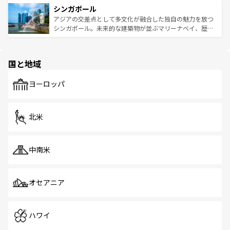
参照してほしい。
シンガポール
激する。気候は一年中温暖で、どの季節にも異なる楽しみ
み、どこを訪れても感動するはず。観光スポットが密集し
が待っている。親しみやすいタイの人々、仏教を中心とし
ており、効率よく見どころを回れるのも魅力。息をのむよ
アジアの交差点として多文化が融合した独自の魅力を放つ
た文化、そして多様な観光資源が、訪れる旅人を魅了し続
うな絶景から文化的な体験まで、香港を存分に楽しみ尽く
シンガポール。未来的な建築物が並ぶマリーナベイ、歴史
ける。 なお、新着のタイ情報は
コンテンツ一覧
を参照して
そう。 なお、新着の香港情報は
コンテンツ一覧
を参照して
と伝統を感じられるエスニックタウン、多数の緑豊かな公
ほしい。
ほしい。
園や自然保護区など、自然が調和した近代的な景観と文化
の多様性あふれるカラフルな町は、どこを歩いても新しい
国と地域
発見がある。さらに、治安のよさや充実した公共交通機関
も、旅行者にとっては魅力的なポイント。グルメも豊富
で、ホーカーズは地元の風情を楽しめる外せないスポット
ヨーロッパ
だ。訪れる人を飽きさせないシンガポールで、多様な魅力
を体感しよう。 なお、新着のシンガポール情報は
コンテン
ツ一覧
を参照してほしい。
北米
中南米
オセアニア
ハワイ