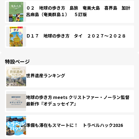
０２ 地球の歩き方 島旅 奄美大島 喜界島 加計
呂麻島（奄美群島１） ５訂版
Ｄ１７ 地球の歩き方 タイ ２０２７～２０２８
特設ページ
世界遺産ランキング
地球の歩き方 meets クリストファー・ノーラン監督
最新作『オデュッセイア』
準備も滞在もスマートに！ トラベルハック2026