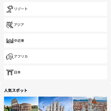
リゾート
アジア
中近東
アフリカ
日本
人気スポット