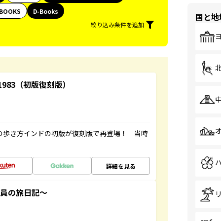
BOOKS
D-Books
国と地
絞り込み条件を追加
-1983（初版復刻版）
球の歩き方インドの初版が復刻版で再登場！ 当時
詳細を見る
社員の旅日記～