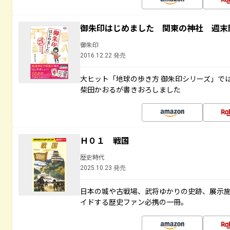
御朱印はじめました 関東の神社 週末
御朱印
2016.12.22 発売
大ヒット「地球の歩き方 御朱印シリーズ」で
柴田かおるが書きおろしました
Ｈ０１ 戦国
歴史時代
2025.10.23 発売
日本の城や古戦場、武将ゆかりの史跡、展示
イドする歴史ファン必携の一冊。