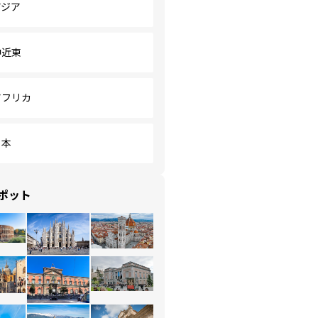
アジア
中近東
アフリカ
日本
ポット