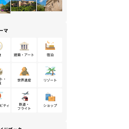
ーマ
食
建築・アート
宿泊
ト・
世界遺産
リゾート
戦
鉄道・
ビティ
ショップ
フライト