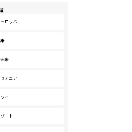
域
ヨーロッパ
北米
中南米
オセアニア
ハワイ
リゾート