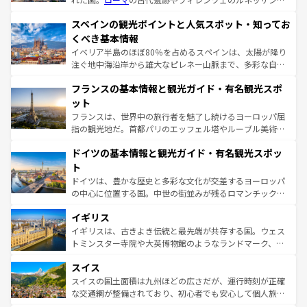
美術、ヴェネツィアの運河など、歴史あるスポットはもち
スペインの観光ポイントと人気スポット・知ってお
ろん、トスカーナの美しい田園風景やアマルフィ海岸の絶
景など、自然景観も見逃せない。観光の合間には、本場の
くべき基本情報
ピザやパスタなど、絶品のイタリア料理を堪能することも
イベリア半島のほぼ80％を占めるスペインは、太陽が降り
できる。朝目覚めてから夜眠るまで、すべての瞬間を楽し
注ぐ地中海沿岸から雄大なピレネー山脈まで、多彩な自然
ませてくれるイタリアで、忘れられない旅をしてみよう！
と文化が詰まったヨーロッパ屈指の旅行先だ。多様な地域
なお、新着のイタリア情報は
コンテンツ一覧
を参照してほ
フランスの基本情報と観光ガイド・有名観光スポ
文化が根付くこの国では、情熱的なフラメンコ、熱気あふ
しい。
れる闘牛、そして美味しいタパスが生活の一部となってい
ット
る。首都マドリードの洗練された雰囲気や、バルセロナの
フランスは、世界中の旅行者を魅了し続けるヨーロッパ屈
アートに溢れた街角から、地方では古代ローマ遺跡や中世
指の観光地だ。首都パリのエッフェル塔やルーブル美術館
の城塞都市、穏やかなビーチリゾートまで多彩な表情を見
といった象徴的なスポットから、田舎町の古風な美しさま
せる。地方によって風土や気候が異なるスペインはその個
ドイツの基本情報と観光ガイド・有名観光スポッ
で、幅広い魅力が詰まっている。華麗な宮殿、歴史的な大
性で訪れる人を魅了する。 なお、新着のスペイン情報は
コ
聖堂、美しいビーチ、そして豊かな自然が、訪れる者を心
ト
ンテンツ一覧
を参照してほしい。
から魅了する。また、フランスは美食の国としても知ら
ドイツは、豊かな歴史と多彩な文化が交差するヨーロッパ
れ、フランス料理はユネスコ無形文化遺産にも登録されて
の中心に位置する国。中世の街並みが残るロマンチック街
いる。シャンパンの発祥地であるランス、プロヴァンスの
道から、未来を先取りするようなモダンな都市まで多様な
香り高いラベンダー畑など、多彩な楽しみ方が可能だ。さ
イギリス
顔を持つこの国は、どこを歩いても飽きることがない。ベ
らに、パリ以外の地域にも魅力が溢れており、どの街角に
ルリンの文化的活気、バイエルン州のアルプスの絶景、そ
イギリスは、古きよき伝統と最先端が共存する国。ウェス
も豊かな歴史と文化が息づいている。パリ以外の個性あふ
してライン川沿いのワイン畑といった風景は必見。ビール
トミンスター寺院や大英博物館のようなランドマーク、歴
れる地方に足を運ぶとそれぞれで全く異なる文化を体験で
とソーセージを味わいながら地元の人と過ごす楽しい時間
史ある大学都市、美しい丘陵地帯や牧歌的な風景など、エ
きるだろう。 なお、新着のフランス情報は
コンテンツ一覧
スイス
は、お酒好きな人にはぜひ体験してほしい。 なお、新着の
リアごとに異なる魅力がある。また、優雅なアフタヌーン
を参照してほしい。
ドイツ情報は
コンテンツ一覧
を参照してほしい。
ティー、ビール好きにはたまらない英国パブ、サッカー観
スイスの国土面積は九州ほどの広さだが、運行時刻が正確
戦など、本場だからこそできる体験も豊富。イギリスを旅
な交通網が整備されており、初心者でも安心して個人旅行
して楽しみつくそう。 なお、新着のイギリス情報は
コンテ
を楽しめる。日本同様に時刻表どおりの旅が可能だ。中世