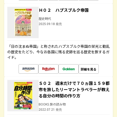
Ｈ０２ ハプスブルク帝国
歴史時代
2025.09.18 発売
「日の沈まぬ帝国」と称されたハプスブルク帝国の栄光と動乱
の歴史をたどり、今なお各国に残る史跡を巡る歴史を旅するガ
イド。
詳細を見る
Ｓ０２ 週末だけで７０ヵ国１５９都
市を旅したリーマントラベラーが教え
る自分の時間の作り方
BOOKS 旅の読み物
2022.07.21 発売