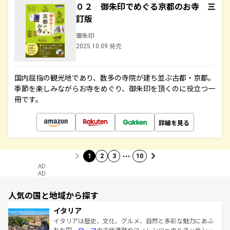
０２ 御朱印でめぐる京都のお寺 三
訂版
御朱印
2025.10.09 発売
国内屈指の観光地であり、数多の寺院が建ち並ぶ古都・京都。
季節を楽しみながらお寺をめぐり、御朱印を頂くのに役立つ一
冊です。
詳細を見る
…
1
2
3
10
AD
AD
人気の国と地域から探す
イタリア
イタリアは歴史、文化、グルメ、自然と多彩な魅力にあふ
れた国。
ローマ
の古代遺跡やフィレンツェのルネッサンス