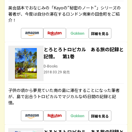
英会話本でおなじみの「Kayoの“秘密のノート”」シリーズの
著者が、今度は自分の滞在するロンドン南東の田舎町をご紹
介！
詳細を見る
とろとろトロピカル ある旅の記録と
記憶。 第1巻
D-Books
2018.03.29 発売
子供の頃から夢見ていた南の島に滞在することになった筆者
が、島で出合うトロピカルでマジカルな45日間の記録と記
憶。
詳細を見る
とろとろトロピカル ある旅の記録と