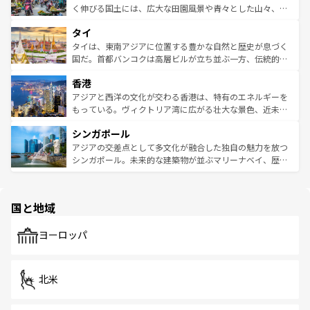
照してほしい。
まで、さまざまな韓国料理が待っている。夜には、韓国な
く伸びる国土には、広大な田園風景や青々とした山々、世
らではのナイトライフも堪能できる。あたたかいホスピタ
界遺産に登録された壮大な自然景観が点在し、都市部では
タイ
リティに包まれながら、韓国の多彩な魅力を心ゆくまで味
急速な発展と共に伝統が息づく。ハノイの古い町並みやホ
わってみてほしい。 なお、新着の韓国情報は
コンテンツ一
ーチミン市のフランス統治時代の建物も、独特の雰囲気を
タイは、東南アジアに位置する豊かな自然と歴史が息づく
覧
を参照してほしい。
醸し出している。また、バラエティの豊かさとおいしさで
国だ。首都バンコクは高層ビルが立ち並ぶ一方、伝統的な
世界中の食通を魅了してやまないベトナム料理も魅力のひ
寺院や市場がいたるところに点在し、古きよき文化と現代
香港
とつ。フォーやバインミー、ベトナムコーヒーなどは、ぜ
の活気が交差している。北部ではチェンマイなどの山岳地
ひ現地で味わいたい。どの地域を訪れてもあたたかい人々
帯で自然と触れ合い、南部ではプーケットやクラビの美し
アジアと西洋の文化が交わる香港は、特有のエネルギーを
が旅行者を迎えてくれるので、きっと忘れられない旅にな
いビーチでリゾート気分を楽しむことができる。タイ料理
もっている。ヴィクトリア湾に広がる壮大な景色、近未来
るはずだ。 なお、新着のベトナム情報は
コンテンツ一覧
を
は世界的に有名で、屋台から高級レストランまで味覚を刺
的なアートスポット、そして歴史と現代が融合した町並
参照してほしい。
シンガポール
激する。気候は一年中温暖で、どの季節にも異なる楽しみ
み、どこを訪れても感動するはず。観光スポットが密集し
が待っている。親しみやすいタイの人々、仏教を中心とし
ており、効率よく見どころを回れるのも魅力。息をのむよ
アジアの交差点として多文化が融合した独自の魅力を放つ
た文化、そして多様な観光資源が、訪れる旅人を魅了し続
うな絶景から文化的な体験まで、香港を存分に楽しみ尽く
シンガポール。未来的な建築物が並ぶマリーナベイ、歴史
ける。 なお、新着のタイ情報は
コンテンツ一覧
を参照して
そう。 なお、新着の香港情報は
コンテンツ一覧
を参照して
と伝統を感じられるエスニックタウン、多数の緑豊かな公
ほしい。
ほしい。
園や自然保護区など、自然が調和した近代的な景観と文化
の多様性あふれるカラフルな町は、どこを歩いても新しい
国と地域
発見がある。さらに、治安のよさや充実した公共交通機関
も、旅行者にとっては魅力的なポイント。グルメも豊富
で、ホーカーズは地元の風情を楽しめる外せないスポット
ヨーロッパ
だ。訪れる人を飽きさせないシンガポールで、多様な魅力
を体感しよう。 なお、新着のシンガポール情報は
コンテン
ツ一覧
を参照してほしい。
北米