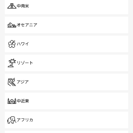
中南米
オセアニア
ハワイ
リゾート
アジア
中近東
アフリカ