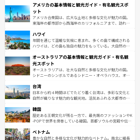
アメリカの基本情報と観光ガイド・有名観光スポ
ンツ一覧
を参照してほしい。
の建物がそのまま残る町や、スイスならではのユニークな
博物館もあり、アルプス観光だけでなく町歩きも満喫する
ット
ことができる。国民の所得が高いため物価も高いが、旅行
アメリカ合衆国は、広大な土地と多様な文化が魅力の国。
者向けの交通パス提供のサービスもあり、うまく活用すれ
東海岸の都市部から西海岸のカリフォルニアまで、訪れる
ば市内交通費無料で観光を楽しむこともできる。 なお、新
場所ごとに異なる風景と体験が待っている。ニューヨーク
着のスイス情報は
コンテンツ一覧
を参照してほしい。
ハワイ
のような巨大都市は、観光、ショッピング、エンターテイ
ンメントが詰まった刺激的なスポットだ。一方、アメリカ
年間を通じて温暖な気候に恵まれ、多くの島で構成される
西部には大自然が広がり、グランドキャニオンやイエロー
ハワイは、どの島も独自の魅力をもっている。大自然の神
ストーン国立公園といった絶景が堪能できる。さらに、南
秘を感じたいなら、火山が生み出した壮大な景観を誇るハ
オーストラリアの基本情報と観光ガイド・有名観
部のニューオーリンズでは、音楽と美食が融合した独特の
ワイ島は見逃せない。また、定番の観光地といえばオアフ
文化が魅力。旅行者はアメリカの各地域で異なる魅力を楽
島だが、静かな自然を求めるならマウイ島やカウアイ島が
光スポット
しみながら、その多様性と豊かな歴史を感じることができ
おすすめ。エメラルドグリーンに輝く海をはじめ、豊かな
オーストラリアは、壮大な自然と多様な文化が魅力の国。
るだろう。車でのロードトリップや列車の旅も、アメリカ
文化や歴史が息づいている。「アロハスピリット」と呼ば
シドニーのシンボルであるシドニー・オペラハウス、オー
ならではの贅沢な旅のスタイルだ。 なお、新着のアメリカ
れるおもてなしの心で訪れる人々を迎えてくれるハワイの
ストラリア東海岸北部に広がる大サンゴ礁地帯グレートバ
情報は
コンテンツ一覧
を参照してほしい。
人々、おいしいローカルフードやハワイアンミュージッ
台湾
リアリーフや大陸中央部にそびえるウルル（エアーズロッ
ク、伝統的なフラダンスなど、すべてがハワイの魅力を彩
ク）、タスマニアの美しい原生林やケアンズの熱帯雨林な
日本から約４時間ほどでたどり着く台湾は、多彩な文化と
っている。訪れるたびに新しい発見と感動が待っているハ
ど、見どころがたくさん。また、カフェやワイン、オージ
自然が織りなす魅力的な観光地。活気あふれる大都市の台
ワイを、存分に味わってほしい。 なお、新着のハワイ情報
ービーフなどの食文化も豊かで、美味しいものであふれて
北やノスタルジックな町並みが人気な九份（ジォウフェ
は
コンテンツ一覧
を参照してほしい。
韓国
いる。アクティビティも充実しており、サーフィンやダイ
ン）、静ひつな山岳地帯である台湾東部など、都市の喧騒
ビング、ハイキングなど、アウトドア好きにはたまらな
と山間の静けさが共存しており、訪れる人に新しい発見と
歴史ある王朝文化が残る一方で、最先端のファッションやK
い。オーストラリアの多彩な魅力を存分に味わいつくそ
驚きをもたらしてくれる。また、奥深い台湾の食文化も魅
-POPで世界を席巻している韓国。首都ソウルの宮殿や伝統
う。 なお、新着のオーストラリア情報は
コンテンツ一覧
を
力で、夜市などの屋台グルメから高級料理、ヘルシーで美
家屋が並ぶエリアでは韓国の歴史と文化に浸ることがで
参照してほしい。
ベトナム
容にもいいと評判のスイーツなど、バラエティ豊かな料理
き、地方に足を延ばせば四季折々の自然美を楽しむことが
が味わえる。 なお、新着の台湾情報は
コンテンツ一覧
を参
できる。そして、キムチや焼肉、絶品のストリートフード
豊かな自然と多様な文化が魅力的なベトナム。南北に細長