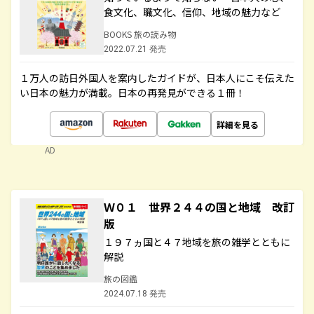
食文化、職文化、信仰、地域の魅力など
BOOKS 旅の読み物
2022.07.21 発売
１万人の訪日外国人を案内したガイドが、日本人にこそ伝えた
い日本の魅力が満載。日本の再発見ができる１冊！
詳細を見る
AD
Ｗ０１ 世界２４４の国と地域 改訂
版
１９７ヵ国と４７地域を旅の雑学とともに
解説
旅の図鑑
2024.07.18 発売