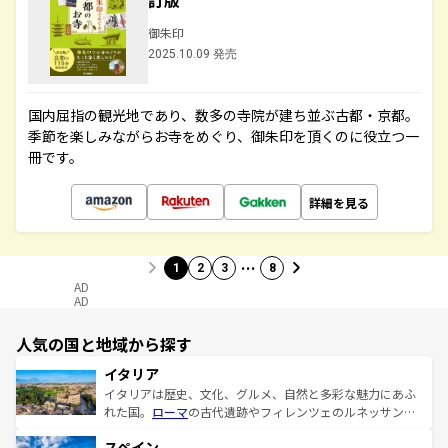
訂版
御朱印
2025.10.09 発売
国内屈指の観光地であり、数多の寺院が建ち並ぶ古都・京都。
季節を楽しみながらお寺をめぐり、御朱印を頂くのに役立つ一
冊です。
詳細を見る
…
1
2
3
8
AD
AD
人気の国と地域から探す
イタリア
イタリアは歴史、文化、グルメ、自然と多彩な魅力にあふ
れた国。
ローマ
の古代遺跡やフィレンツェのルネッサンス
美術、ヴェネツィアの運河など、歴史あるスポットはもち
スペイン
ろん、トスカーナの美しい田園風景やアマルフィ海岸の絶