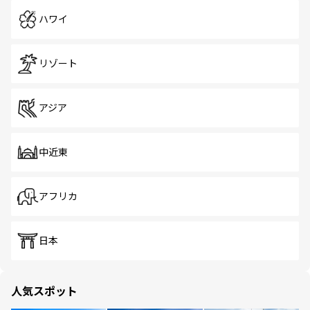
ハワイ
リゾート
アジア
中近東
アフリカ
日本
人気スポット