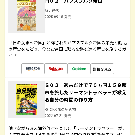
Ｈ０２ ハプスブルク帝国
歴史時代
2025.09.18 発売
「日の沈まぬ帝国」と称されたハプスブルク帝国の栄光と動乱
の歴史をたどり、今なお各国に残る史跡を巡る歴史を旅するガ
イド。
詳細を見る
Ｓ０２ 週末だけで７０ヵ国１５９都
市を旅したリーマントラベラーが教え
る自分の時間の作り方
BOOKS 旅の読み物
2022.07.21 発売
働きながら週末海外旅行を楽しむ「リーマントラベラー」が、
人生を充実させるための“自分の時間の作り方”を全力プレゼ