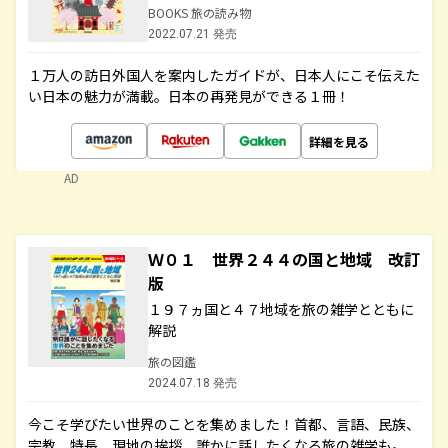
BOOKS 旅の読み物
2022.07.21 発売
１万人の訪日外国人を案内したガイドが、日本人にこそ伝えた
い日本の魅力が満載。日本の再発見ができる１冊！
詳細を見る
AD
Ｗ０１ 世界２４４の国と地域 改訂
版
１９７ヵ国と４７地域を旅の雑学とともに
解説
旅の図鑑
2024.07.18 発売
今こそ学びたい世界のことを集めました！首都、言語、民族、
宗教、特長、現地の挨拶、誰かに話したくなる旅の雑学も。