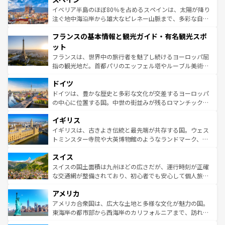
景など、自然景観も見逃せない。観光の合間には、本場の
イベリア半島のほぼ80％を占めるスペインは、太陽が降り
ピザやパスタなど、絶品のイタリア料理を堪能することも
注ぐ地中海沿岸から雄大なピレネー山脈まで、多彩な自然
できる。朝目覚めてから夜眠るまで、すべての瞬間を楽し
と文化が詰まったヨーロッパ屈指の旅行先だ。多様な地域
フランスの基本情報と観光ガイド・有名観光スポ
ませてくれるイタリアで、忘れられない旅をしてみよう！
文化が根付くこの国では、情熱的なフラメンコ、熱気あふ
なお、新着のイタリア情報は
コンテンツ一覧
を参照してほ
れる闘牛、そして美味しいタパスが生活の一部となってい
ット
しい。
る。首都マドリードの洗練された雰囲気や、バルセロナの
フランスは、世界中の旅行者を魅了し続けるヨーロッパ屈
アートに溢れた街角から、地方では古代ローマ遺跡や中世
指の観光地だ。首都パリのエッフェル塔やルーブル美術館
の城塞都市、穏やかなビーチリゾートまで多彩な表情を見
といった象徴的なスポットから、田舎町の古風な美しさま
せる。地方によって風土や気候が異なるスペインはその個
ドイツ
で、幅広い魅力が詰まっている。華麗な宮殿、歴史的な大
性で訪れる人を魅了する。 なお、新着のスペイン情報は
コ
聖堂、美しいビーチ、そして豊かな自然が、訪れる者を心
ドイツは、豊かな歴史と多彩な文化が交差するヨーロッパ
ンテンツ一覧
を参照してほしい。
から魅了する。また、フランスは美食の国としても知ら
の中心に位置する国。中世の街並みが残るロマンチック街
れ、フランス料理はユネスコ無形文化遺産にも登録されて
道から、未来を先取りするようなモダンな都市まで多様な
イギリス
いる。シャンパンの発祥地であるランス、プロヴァンスの
顔を持つこの国は、どこを歩いても飽きることがない。ベ
香り高いラベンダー畑など、多彩な楽しみ方が可能だ。さ
ルリンの文化的活気、バイエルン州のアルプスの絶景、そ
イギリスは、古きよき伝統と最先端が共存する国。ウェス
らに、パリ以外の地域にも魅力が溢れており、どの街角に
してライン川沿いのワイン畑といった風景は必見。ビール
トミンスター寺院や大英博物館のようなランドマーク、歴
も豊かな歴史と文化が息づいている。パリ以外の個性あふ
とソーセージを味わいながら地元の人と過ごす楽しい時間
史ある大学都市、美しい丘陵地帯や牧歌的な風景など、エ
れる地方に足を運ぶとそれぞれで全く異なる文化を体験で
スイス
は、お酒好きな人にはぜひ体験してほしい。 なお、新着の
リアごとに異なる魅力がある。また、優雅なアフタヌーン
きるだろう。 なお、新着のフランス情報は
コンテンツ一覧
ドイツ情報は
コンテンツ一覧
を参照してほしい。
ティー、ビール好きにはたまらない英国パブ、サッカー観
スイスの国土面積は九州ほどの広さだが、運行時刻が正確
を参照してほしい。
戦など、本場だからこそできる体験も豊富。イギリスを旅
な交通網が整備されており、初心者でも安心して個人旅行
して楽しみつくそう。 なお、新着のイギリス情報は
コンテ
を楽しめる。日本同様に時刻表どおりの旅が可能だ。中世
アメリカ
ンツ一覧
を参照してほしい。
の建物がそのまま残る町や、スイスならではのユニークな
博物館もあり、アルプス観光だけでなく町歩きも満喫する
アメリカ合衆国は、広大な土地と多様な文化が魅力の国。
ことができる。国民の所得が高いため物価も高いが、旅行
東海岸の都市部から西海岸のカリフォルニアまで、訪れる
者向けの交通パス提供のサービスもあり、うまく活用すれ
場所ごとに異なる風景と体験が待っている。ニューヨーク