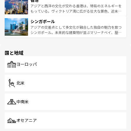
香港
の活気が交差している。北部ではチェンマイなどの山岳地
ひ現地で味わいたい。どの地域を訪れてもあたたかい人々
帯で自然と触れ合い、南部ではプーケットやクラビの美し
アジアと西洋の文化が交わる香港は、特有のエネルギーを
が旅行者を迎えてくれるので、きっと忘れられない旅にな
いビーチでリゾート気分を楽しむことができる。タイ料理
もっている。ヴィクトリア湾に広がる壮大な景色、近未来
るはずだ。 なお、新着のベトナム情報は
コンテンツ一覧
を
は世界的に有名で、屋台から高級レストランまで味覚を刺
的なアートスポット、そして歴史と現代が融合した町並
参照してほしい。
シンガポール
激する。気候は一年中温暖で、どの季節にも異なる楽しみ
み、どこを訪れても感動するはず。観光スポットが密集し
が待っている。親しみやすいタイの人々、仏教を中心とし
ており、効率よく見どころを回れるのも魅力。息をのむよ
アジアの交差点として多文化が融合した独自の魅力を放つ
た文化、そして多様な観光資源が、訪れる旅人を魅了し続
うな絶景から文化的な体験まで、香港を存分に楽しみ尽く
シンガポール。未来的な建築物が並ぶマリーナベイ、歴史
ける。 なお、新着のタイ情報は
コンテンツ一覧
を参照して
そう。 なお、新着の香港情報は
コンテンツ一覧
を参照して
と伝統を感じられるエスニックタウン、多数の緑豊かな公
ほしい。
ほしい。
園や自然保護区など、自然が調和した近代的な景観と文化
の多様性あふれるカラフルな町は、どこを歩いても新しい
国と地域
発見がある。さらに、治安のよさや充実した公共交通機関
も、旅行者にとっては魅力的なポイント。グルメも豊富
で、ホーカーズは地元の風情を楽しめる外せないスポット
ヨーロッパ
だ。訪れる人を飽きさせないシンガポールで、多様な魅力
を体感しよう。 なお、新着のシンガポール情報は
コンテン
ツ一覧
を参照してほしい。
北米
中南米
オセアニア