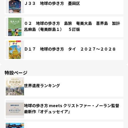
Ｊ３３ 地球の歩き方 墨田区
０２ 地球の歩き方 島旅 奄美大島 喜界島 加計
呂麻島（奄美群島１） ５訂版
Ｄ１７ 地球の歩き方 タイ ２０２７～２０２８
特設ページ
世界遺産ランキング
地球の歩き方 meets クリストファー・ノーラン監督
最新作『オデュッセイア』