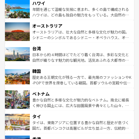
ハワイ
ば市内交通費無料で観光を楽しむこともできる。 なお、新
のような巨大都市は、観光、ショッピング、エンターテイ
着のスイス情報は
コンテンツ一覧
を参照してほしい。
ンメントが詰まった刺激的なスポットだ。一方、アメリカ
年間を通じて温暖な気候に恵まれ、多くの島で構成される
西部には大自然が広がり、グランドキャニオンやイエロー
ハワイは、どの島も独自の魅力をもっている。大自然の神
ストーン国立公園といった絶景が堪能できる。さらに、南
秘を感じたいなら、火山が生み出した壮大な景観を誇るハ
オーストラリア
部のニューオーリンズでは、音楽と美食が融合した独特の
ワイ島は見逃せない。また、定番の観光地といえばオアフ
文化が魅力。旅行者はアメリカの各地域で異なる魅力を楽
島だが、静かな自然を求めるならマウイ島やカウアイ島が
オーストラリアは、壮大な自然と多様な文化が魅力の国。
しみながら、その多様性と豊かな歴史を感じることができ
おすすめ。エメラルドグリーンに輝く海をはじめ、豊かな
シドニーのシンボルであるシドニー・オペラハウス、オー
るだろう。車でのロードトリップや列車の旅も、アメリカ
文化や歴史が息づいている。「アロハスピリット」と呼ば
ストラリア東海岸北部に広がる大サンゴ礁地帯グレートバ
ならではの贅沢な旅のスタイルだ。 なお、新着のアメリカ
台湾
れるおもてなしの心で訪れる人々を迎えてくれるハワイの
リアリーフや大陸中央部にそびえるウルル（エアーズロッ
情報は
コンテンツ一覧
を参照してほしい。
人々、おいしいローカルフードやハワイアンミュージッ
ク）、タスマニアの美しい原生林やケアンズの熱帯雨林な
日本から約４時間ほどでたどり着く台湾は、多彩な文化と
ク、伝統的なフラダンスなど、すべてがハワイの魅力を彩
ど、見どころがたくさん。また、カフェやワイン、オージ
自然が織りなす魅力的な観光地。活気あふれる大都市の台
っている。訪れるたびに新しい発見と感動が待っているハ
ービーフなどの食文化も豊かで、美味しいものであふれて
北やノスタルジックな町並みが人気な九份（ジォウフェ
ワイを、存分に味わってほしい。 なお、新着のハワイ情報
韓国
いる。アクティビティも充実しており、サーフィンやダイ
ン）、静ひつな山岳地帯である台湾東部など、都市の喧騒
は
コンテンツ一覧
を参照してほしい。
ビング、ハイキングなど、アウトドア好きにはたまらな
と山間の静けさが共存しており、訪れる人に新しい発見と
歴史ある王朝文化が残る一方で、最先端のファッションやK
い。オーストラリアの多彩な魅力を存分に味わいつくそ
驚きをもたらしてくれる。また、奥深い台湾の食文化も魅
-POPで世界を席巻している韓国。首都ソウルの宮殿や伝統
う。 なお、新着のオーストラリア情報は
コンテンツ一覧
を
力で、夜市などの屋台グルメから高級料理、ヘルシーで美
家屋が並ぶエリアでは韓国の歴史と文化に浸ることがで
参照してほしい。
ベトナム
容にもいいと評判のスイーツなど、バラエティ豊かな料理
き、地方に足を延ばせば四季折々の自然美を楽しむことが
が味わえる。 なお、新着の台湾情報は
コンテンツ一覧
を参
できる。そして、キムチや焼肉、絶品のストリートフード
豊かな自然と多様な文化が魅力的なベトナム。南北に細長
照してほしい。
まで、さまざまな韓国料理が待っている。夜には、韓国な
く伸びる国土には、広大な田園風景や青々とした山々、世
らではのナイトライフも堪能できる。あたたかいホスピタ
界遺産に登録された壮大な自然景観が点在し、都市部では
タイ
リティに包まれながら、韓国の多彩な魅力を心ゆくまで味
急速な発展と共に伝統が息づく。ハノイの古い町並みやホ
わってみてほしい。 なお、新着の韓国情報は
コンテンツ一
ーチミン市のフランス統治時代の建物も、独特の雰囲気を
タイは、東南アジアに位置する豊かな自然と歴史が息づく
覧
を参照してほしい。
醸し出している。また、バラエティの豊かさとおいしさで
国だ。首都バンコクは高層ビルが立ち並ぶ一方、伝統的な
世界中の食通を魅了してやまないベトナム料理も魅力のひ
寺院や市場がいたるところに点在し、古きよき文化と現代
とつ。フォーやバインミー、ベトナムコーヒーなどは、ぜ