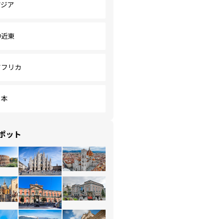
アジア
中近東
アフリカ
日本
ポット