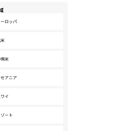
域
ヨーロッパ
北米
中南米
オセアニア
ハワイ
リゾート