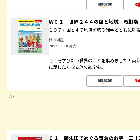
Ｗ０１ 世界２４４の国と地域 改訂版
１９７ヵ国と４７地域を旅の雑学とともに解
旅の図鑑
2024.07.18 発売
今こそ学びたい世界のことを集めました！首
に話したくなる旅の雑学も。
AD
０１ 御朱印でめぐる鎌倉のお寺 三十