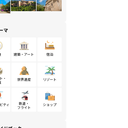
ーマ
食
建築・アート
宿泊
ト・
世界遺産
リゾート
戦
鉄道・
ビティ
ショップ
フライト