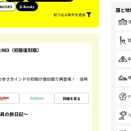
BOOKS
D-Books
国と地
絞り込み条件を追加
-1983（初版復刻版）
球の歩き方インドの初版が復刻版で再登場！ 当時
詳細を見る
社員の旅日記～