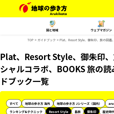
国と地域
ウェブマガジン
TOP
ガイドブック
Plat、Resort Style、御朱印、旅
Plat、Resort Style、御
シャルコラボ、BOOKS 旅の読み
ドブック一覧
すべて
地球の歩き方 海外
地球の歩き方 Jシリーズ（国内）
ar
ランキング&テクニック
Resort Style
島旅
御朱印
歴史時