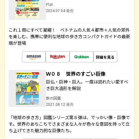
Plat
2024.07.04 発売
これ１冊にすべて凝縮！ ベトナムの人気４都市＋人気の郊外
を楽しむ、携帯に便利な地球の歩き方コンパクトガイドの最新
版が登場
詳細を見る
Ｗ０８ 世界のすごい巨像
巨仏・巨神・巨人。一度は訪れたい愛すべ
き巨大造形を解説
旅の図鑑
2021.08.12 発売
「地球の歩き方」図鑑シリーズ第８弾は、でっかい像・巨像で
す。世界のあちこちでさまざまな人々が色々な意図を持って立
ち上げてきた魅力的な巨像たち。