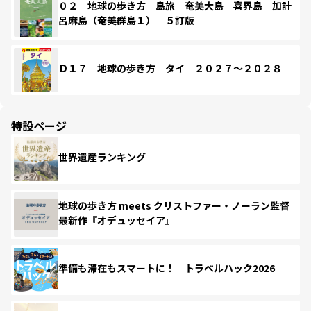
０２ 地球の歩き方 島旅 奄美大島 喜界島 加計
呂麻島（奄美群島１） ５訂版
Ｄ１７ 地球の歩き方 タイ ２０２７～２０２８
特設ページ
世界遺産ランキング
地球の歩き方 meets クリストファー・ノーラン監督
最新作『オデュッセイア』
準備も滞在もスマートに！ トラベルハック2026