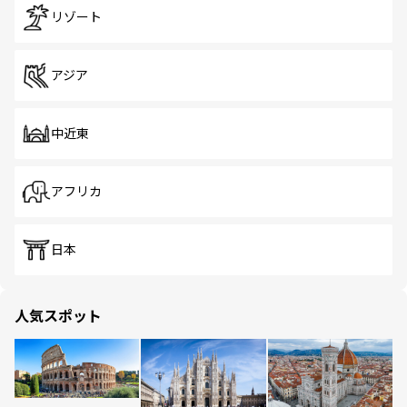
リゾート
アジア
中近東
アフリカ
日本
人気スポット