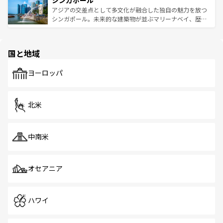
シンガポール
み、どこを訪れても感動するはず。観光スポットが密集し
が待っている。親しみやすいタイの人々、仏教を中心とし
ており、効率よく見どころを回れるのも魅力。息をのむよ
アジアの交差点として多文化が融合した独自の魅力を放つ
た文化、そして多様な観光資源が、訪れる旅人を魅了し続
うな絶景から文化的な体験まで、香港を存分に楽しみ尽く
シンガポール。未来的な建築物が並ぶマリーナベイ、歴史
ける。 なお、新着のタイ情報は
コンテンツ一覧
を参照して
そう。 なお、新着の香港情報は
コンテンツ一覧
を参照して
と伝統を感じられるエスニックタウン、多数の緑豊かな公
ほしい。
ほしい。
園や自然保護区など、自然が調和した近代的な景観と文化
の多様性あふれるカラフルな町は、どこを歩いても新しい
国と地域
発見がある。さらに、治安のよさや充実した公共交通機関
も、旅行者にとっては魅力的なポイント。グルメも豊富
で、ホーカーズは地元の風情を楽しめる外せないスポット
ヨーロッパ
だ。訪れる人を飽きさせないシンガポールで、多様な魅力
を体感しよう。 なお、新着のシンガポール情報は
コンテン
ツ一覧
を参照してほしい。
北米
中南米
オセアニア
ハワイ