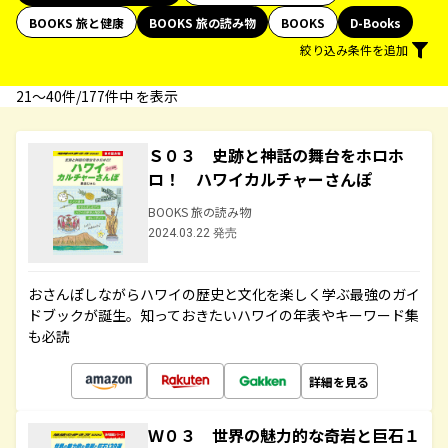
BOOKS 旅と健康
BOOKS 旅の読み物
BOOKS
D-Books
絞り込み条件を追加
21〜40件/177件中 を表示
Ｓ０３ 史跡と神話の舞台をホロホ
ロ！ ハワイカルチャーさんぽ
BOOKS 旅の読み物
2024.03.22 発売
おさんぽしながらハワイの歴史と文化を楽しく学ぶ最強のガイ
ドブックが誕生。知っておきたいハワイの年表やキーワード集
も必読
詳細を見る
Ｗ０３ 世界の魅力的な奇岩と巨石１