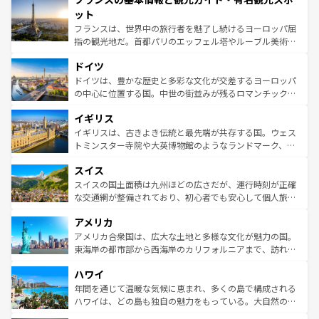
なお、新着のイタリア情報は
コンテンツ一覧
を参照してほ
れる闘牛、そして美味しいタパスが生活の一部となってい
ット
しい。
る。首都マドリードの洗練された雰囲気や、バルセロナの
フランスは、世界中の旅行者を魅了し続けるヨーロッパ屈
アートに溢れた街角から、地方では古代ローマ遺跡や中世
指の観光地だ。首都パリのエッフェル塔やルーブル美術館
の城塞都市、穏やかなビーチリゾートまで多彩な表情を見
といった象徴的なスポットから、田舎町の古風な美しさま
せる。地方によって風土や気候が異なるスペインはその個
ドイツ
で、幅広い魅力が詰まっている。華麗な宮殿、歴史的な大
性で訪れる人を魅了する。 なお、新着のスペイン情報は
コ
聖堂、美しいビーチ、そして豊かな自然が、訪れる者を心
ドイツは、豊かな歴史と多彩な文化が交差するヨーロッパ
ンテンツ一覧
を参照してほしい。
から魅了する。また、フランスは美食の国としても知ら
の中心に位置する国。中世の街並みが残るロマンチック街
れ、フランス料理はユネスコ無形文化遺産にも登録されて
道から、未来を先取りするようなモダンな都市まで多様な
イギリス
いる。シャンパンの発祥地であるランス、プロヴァンスの
顔を持つこの国は、どこを歩いても飽きることがない。ベ
香り高いラベンダー畑など、多彩な楽しみ方が可能だ。さ
ルリンの文化的活気、バイエルン州のアルプスの絶景、そ
イギリスは、古きよき伝統と最先端が共存する国。ウェス
らに、パリ以外の地域にも魅力が溢れており、どの街角に
してライン川沿いのワイン畑といった風景は必見。ビール
トミンスター寺院や大英博物館のようなランドマーク、歴
も豊かな歴史と文化が息づいている。パリ以外の個性あふ
とソーセージを味わいながら地元の人と過ごす楽しい時間
史ある大学都市、美しい丘陵地帯や牧歌的な風景など、エ
れる地方に足を運ぶとそれぞれで全く異なる文化を体験で
スイス
は、お酒好きな人にはぜひ体験してほしい。 なお、新着の
リアごとに異なる魅力がある。また、優雅なアフタヌーン
きるだろう。 なお、新着のフランス情報は
コンテンツ一覧
ドイツ情報は
コンテンツ一覧
を参照してほしい。
ティー、ビール好きにはたまらない英国パブ、サッカー観
スイスの国土面積は九州ほどの広さだが、運行時刻が正確
を参照してほしい。
戦など、本場だからこそできる体験も豊富。イギリスを旅
な交通網が整備されており、初心者でも安心して個人旅行
して楽しみつくそう。 なお、新着のイギリス情報は
コンテ
を楽しめる。日本同様に時刻表どおりの旅が可能だ。中世
アメリカ
ンツ一覧
を参照してほしい。
の建物がそのまま残る町や、スイスならではのユニークな
博物館もあり、アルプス観光だけでなく町歩きも満喫する
アメリカ合衆国は、広大な土地と多様な文化が魅力の国。
ことができる。国民の所得が高いため物価も高いが、旅行
東海岸の都市部から西海岸のカリフォルニアまで、訪れる
者向けの交通パス提供のサービスもあり、うまく活用すれ
場所ごとに異なる風景と体験が待っている。ニューヨーク
ハワイ
ば市内交通費無料で観光を楽しむこともできる。 なお、新
のような巨大都市は、観光、ショッピング、エンターテイ
着のスイス情報は
コンテンツ一覧
を参照してほしい。
ンメントが詰まった刺激的なスポットだ。一方、アメリカ
年間を通じて温暖な気候に恵まれ、多くの島で構成される
西部には大自然が広がり、グランドキャニオンやイエロー
ハワイは、どの島も独自の魅力をもっている。大自然の神
ストーン国立公園といった絶景が堪能できる。さらに、南
秘を感じたいなら、火山が生み出した壮大な景観を誇るハ