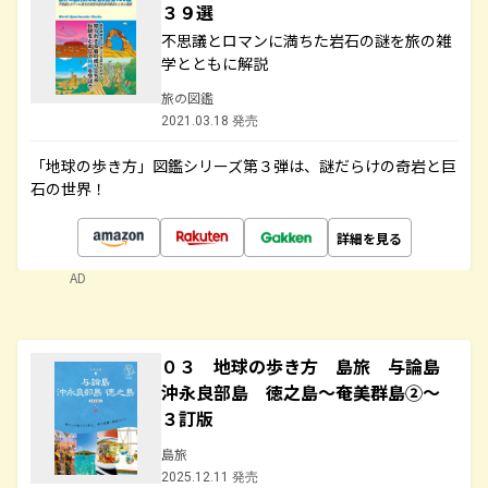
３９選
不思議とロマンに満ちた岩石の謎を旅の雑
学とともに解説
旅の図鑑
2021.03.18 発売
「地球の歩き方」図鑑シリーズ第３弾は、謎だらけの奇岩と巨
石の世界！
詳細を見る
AD
０３ 地球の歩き方 島旅 与論島
沖永良部島 徳之島～奄美群島②～
３訂版
島旅
2025.12.11 発売