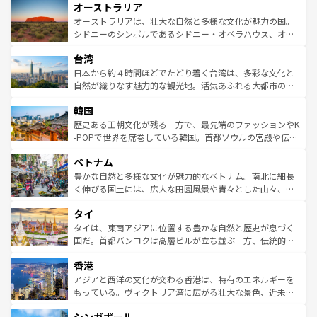
オーストラリア
部のニューオーリンズでは、音楽と美食が融合した独特の
ワイ島は見逃せない。また、定番の観光地といえばオアフ
文化が魅力。旅行者はアメリカの各地域で異なる魅力を楽
島だが、静かな自然を求めるならマウイ島やカウアイ島が
オーストラリアは、壮大な自然と多様な文化が魅力の国。
しみながら、その多様性と豊かな歴史を感じることができ
おすすめ。エメラルドグリーンに輝く海をはじめ、豊かな
シドニーのシンボルであるシドニー・オペラハウス、オー
るだろう。車でのロードトリップや列車の旅も、アメリカ
文化や歴史が息づいている。「アロハスピリット」と呼ば
ストラリア東海岸北部に広がる大サンゴ礁地帯グレートバ
ならではの贅沢な旅のスタイルだ。 なお、新着のアメリカ
台湾
れるおもてなしの心で訪れる人々を迎えてくれるハワイの
リアリーフや大陸中央部にそびえるウルル（エアーズロッ
情報は
コンテンツ一覧
を参照してほしい。
人々、おいしいローカルフードやハワイアンミュージッ
ク）、タスマニアの美しい原生林やケアンズの熱帯雨林な
日本から約４時間ほどでたどり着く台湾は、多彩な文化と
ク、伝統的なフラダンスなど、すべてがハワイの魅力を彩
ど、見どころがたくさん。また、カフェやワイン、オージ
自然が織りなす魅力的な観光地。活気あふれる大都市の台
っている。訪れるたびに新しい発見と感動が待っているハ
ービーフなどの食文化も豊かで、美味しいものであふれて
北やノスタルジックな町並みが人気な九份（ジォウフェ
ワイを、存分に味わってほしい。 なお、新着のハワイ情報
韓国
いる。アクティビティも充実しており、サーフィンやダイ
ン）、静ひつな山岳地帯である台湾東部など、都市の喧騒
は
コンテンツ一覧
を参照してほしい。
ビング、ハイキングなど、アウトドア好きにはたまらな
と山間の静けさが共存しており、訪れる人に新しい発見と
歴史ある王朝文化が残る一方で、最先端のファッションやK
い。オーストラリアの多彩な魅力を存分に味わいつくそ
驚きをもたらしてくれる。また、奥深い台湾の食文化も魅
-POPで世界を席巻している韓国。首都ソウルの宮殿や伝統
う。 なお、新着のオーストラリア情報は
コンテンツ一覧
を
力で、夜市などの屋台グルメから高級料理、ヘルシーで美
家屋が並ぶエリアでは韓国の歴史と文化に浸ることがで
参照してほしい。
ベトナム
容にもいいと評判のスイーツなど、バラエティ豊かな料理
き、地方に足を延ばせば四季折々の自然美を楽しむことが
が味わえる。 なお、新着の台湾情報は
コンテンツ一覧
を参
できる。そして、キムチや焼肉、絶品のストリートフード
豊かな自然と多様な文化が魅力的なベトナム。南北に細長
照してほしい。
まで、さまざまな韓国料理が待っている。夜には、韓国な
く伸びる国土には、広大な田園風景や青々とした山々、世
らではのナイトライフも堪能できる。あたたかいホスピタ
界遺産に登録された壮大な自然景観が点在し、都市部では
タイ
リティに包まれながら、韓国の多彩な魅力を心ゆくまで味
急速な発展と共に伝統が息づく。ハノイの古い町並みやホ
わってみてほしい。 なお、新着の韓国情報は
コンテンツ一
ーチミン市のフランス統治時代の建物も、独特の雰囲気を
タイは、東南アジアに位置する豊かな自然と歴史が息づく
覧
を参照してほしい。
醸し出している。また、バラエティの豊かさとおいしさで
国だ。首都バンコクは高層ビルが立ち並ぶ一方、伝統的な
世界中の食通を魅了してやまないベトナム料理も魅力のひ
寺院や市場がいたるところに点在し、古きよき文化と現代
香港
とつ。フォーやバインミー、ベトナムコーヒーなどは、ぜ
の活気が交差している。北部ではチェンマイなどの山岳地
ひ現地で味わいたい。どの地域を訪れてもあたたかい人々
帯で自然と触れ合い、南部ではプーケットやクラビの美し
アジアと西洋の文化が交わる香港は、特有のエネルギーを
が旅行者を迎えてくれるので、きっと忘れられない旅にな
いビーチでリゾート気分を楽しむことができる。タイ料理
もっている。ヴィクトリア湾に広がる壮大な景色、近未来
るはずだ。 なお、新着のベトナム情報は
コンテンツ一覧
を
は世界的に有名で、屋台から高級レストランまで味覚を刺
的なアートスポット、そして歴史と現代が融合した町並
参照してほしい。
激する。気候は一年中温暖で、どの季節にも異なる楽しみ