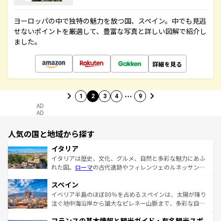
ヨーロッパの中で独特の魅力を放つ国、スペイン。中でも見逃
せないポイントを厳選して、豊富な写真と詳しい図解で紹介し
ました。
詳細を見る
…
1
2
3
4
9
AD
AD
人気の国と地域から探す
イタリア
イタリアは歴史、文化、グルメ、自然と多彩な魅力にあふ
れた国。
ローマ
の古代遺跡やフィレンツェのルネッサンス
美術、ヴェネツィアの運河など、歴史あるスポットはもち
スペイン
ろん、トスカーナの美しい田園風景やアマルフィ海岸の絶
景など、自然景観も見逃せない。観光の合間には、本場の
イベリア半島のほぼ80％を占めるスペインは、太陽が降り
ピザやパスタなど、絶品のイタリア料理を堪能することも
注ぐ地中海沿岸から雄大なピレネー山脈まで、多彩な自然
できる。朝目覚めてから夜眠るまで、すべての瞬間を楽し
と文化が詰まったヨーロッパ屈指の旅行先だ。多様な地域
フランスの基本情報と観光ガイド・有名観光スポ
ませてくれるイタリアで、忘れられない旅をしてみよう！
文化が根付くこの国では、情熱的なフラメンコ、熱気あふ