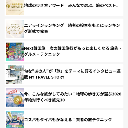
地球の歩き方アワード みんなで選ぶ、旅のベスト。
エアラインランキング 読者の投票をもとにランキン
グ形式で発表
Next韓国旅 次の韓国旅行がもっと楽しくなる 旅先・
グルメ・テクニック
旬な“あの人”が「旅」をテーマに語るインタビュー連
載 MY TRAVEL STORY
今、こんな旅がしてみたい！地球の歩き方が選ぶ2026
年絶対行くべき旅先30
コスパもタイパもかなえる！賢者の旅テクニック