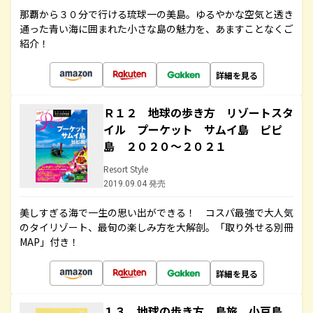
那覇から３０分で行ける琉球一の美島。ゆるやかな空気と透き
通った青い海に囲まれた小さな島の魅力を、あますことなくご
紹介！
詳細を見る
Ｒ１２ 地球の歩き方 リゾートスタ
イル プーケット サムイ島 ピピ
島 ２０２０～２０２１
Resort Style
2019.09.04 発売
美しすぎる海で一生の思い出ができる！ コスパ最強で大人気
のタイリゾート、最旬の楽しみ方を大解剖。「取り外せる別冊
MAP」付き！
詳細を見る
１３ 地球の歩き方 島旅 小豆島