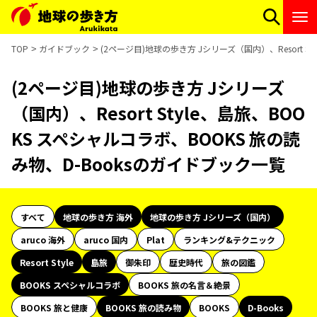
TOP
ガイドブック
(2ページ目)地球の歩き方 Jシリーズ（国内）、Resort S
(2ページ目)地球の歩き方 Jシリーズ
（国内）、Resort Style、島旅、BOO
KS スペシャルコラボ、BOOKS 旅の読
み物、D-Booksのガイドブック一覧
すべて
地球の歩き方 海外
地球の歩き方 Jシリーズ（国内）
aruco 海外
aruco 国内
Plat
ランキング&テクニック
Resort Style
島旅
御朱印
歴史時代
旅の図鑑
BOOKS スペシャルコラボ
BOOKS 旅の名言＆絶景
BOOKS 旅と健康
BOOKS 旅の読み物
BOOKS
D-Books