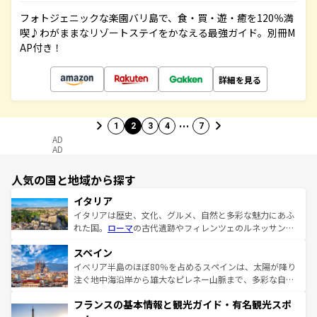
フォトジェニックな楽園バリ島で、食・買・遊・癒を120％満
喫♪わがままなリゾートステイをかなえる最強ガイド。別冊M
AP付き！
詳細を見る
…
1
2
3
4
7
AD
AD
人気の国と地域から探す
イタリア
イタリアは歴史、文化、グルメ、自然と多彩な魅力にあふ
れた国。
ローマ
の古代遺跡やフィレンツェのルネッサンス
美術、ヴェネツィアの運河など、歴史あるスポットはもち
スペイン
ろん、トスカーナの美しい田園風景やアマルフィ海岸の絶
景など、自然景観も見逃せない。観光の合間には、本場の
イベリア半島のほぼ80％を占めるスペインは、太陽が降り
ピザやパスタなど、絶品のイタリア料理を堪能することも
注ぐ地中海沿岸から雄大なピレネー山脈まで、多彩な自然
できる。朝目覚めてから夜眠るまで、すべての瞬間を楽し
と文化が詰まったヨーロッパ屈指の旅行先だ。多様な地域
フランスの基本情報と観光ガイド・有名観光スポ
ませてくれるイタリアで、忘れられない旅をしてみよう！
文化が根付くこの国では、情熱的なフラメンコ、熱気あふ
なお、新着のイタリア情報は
コンテンツ一覧
を参照してほ