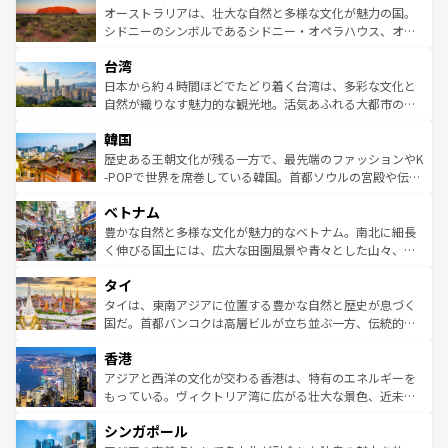
文化が魅力。旅行者はアメリカの各地域で異なる魅力を楽
島だが、静かな自然を求めるならマウイ島やカウアイ島が
オーストラリアは、壮大な自然と多様な文化が魅力の国。
しみながら、その多様性と豊かな歴史を感じることができ
おすすめ。エメラルドグリーンに輝く海をはじめ、豊かな
シドニーのシンボルであるシドニー・オペラハウス、オー
るだろう。車でのロードトリップや列車の旅も、アメリカ
文化や歴史が息づいている。「アロハスピリット」と呼ば
ストラリア東海岸北部に広がる大サンゴ礁地帯グレートバ
ならではの贅沢な旅のスタイルだ。 なお、新着のアメリカ
台湾
れるおもてなしの心で訪れる人々を迎えてくれるハワイの
リアリーフや大陸中央部にそびえるウルル（エアーズロッ
情報は
コンテンツ一覧
を参照してほしい。
人々、おいしいローカルフードやハワイアンミュージッ
ク）、タスマニアの美しい原生林やケアンズの熱帯雨林な
日本から約４時間ほどでたどり着く台湾は、多彩な文化と
ク、伝統的なフラダンスなど、すべてがハワイの魅力を彩
ど、見どころがたくさん。また、カフェやワイン、オージ
自然が織りなす魅力的な観光地。活気あふれる大都市の台
っている。訪れるたびに新しい発見と感動が待っているハ
ービーフなどの食文化も豊かで、美味しいものであふれて
北やノスタルジックな町並みが人気な九份（ジォウフェ
ワイを、存分に味わってほしい。 なお、新着のハワイ情報
韓国
いる。アクティビティも充実しており、サーフィンやダイ
ン）、静ひつな山岳地帯である台湾東部など、都市の喧騒
は
コンテンツ一覧
を参照してほしい。
ビング、ハイキングなど、アウトドア好きにはたまらな
と山間の静けさが共存しており、訪れる人に新しい発見と
歴史ある王朝文化が残る一方で、最先端のファッションやK
い。オーストラリアの多彩な魅力を存分に味わいつくそ
驚きをもたらしてくれる。また、奥深い台湾の食文化も魅
-POPで世界を席巻している韓国。首都ソウルの宮殿や伝統
う。 なお、新着のオーストラリア情報は
コンテンツ一覧
を
力で、夜市などの屋台グルメから高級料理、ヘルシーで美
家屋が並ぶエリアでは韓国の歴史と文化に浸ることがで
参照してほしい。
ベトナム
容にもいいと評判のスイーツなど、バラエティ豊かな料理
き、地方に足を延ばせば四季折々の自然美を楽しむことが
が味わえる。 なお、新着の台湾情報は
コンテンツ一覧
を参
できる。そして、キムチや焼肉、絶品のストリートフード
豊かな自然と多様な文化が魅力的なベトナム。南北に細長
照してほしい。
まで、さまざまな韓国料理が待っている。夜には、韓国な
く伸びる国土には、広大な田園風景や青々とした山々、世
らではのナイトライフも堪能できる。あたたかいホスピタ
界遺産に登録された壮大な自然景観が点在し、都市部では
タイ
リティに包まれながら、韓国の多彩な魅力を心ゆくまで味
急速な発展と共に伝統が息づく。ハノイの古い町並みやホ
わってみてほしい。 なお、新着の韓国情報は
コンテンツ一
ーチミン市のフランス統治時代の建物も、独特の雰囲気を
タイは、東南アジアに位置する豊かな自然と歴史が息づく
覧
を参照してほしい。
醸し出している。また、バラエティの豊かさとおいしさで
国だ。首都バンコクは高層ビルが立ち並ぶ一方、伝統的な
世界中の食通を魅了してやまないベトナム料理も魅力のひ
寺院や市場がいたるところに点在し、古きよき文化と現代
香港
とつ。フォーやバインミー、ベトナムコーヒーなどは、ぜ
の活気が交差している。北部ではチェンマイなどの山岳地
ひ現地で味わいたい。どの地域を訪れてもあたたかい人々
帯で自然と触れ合い、南部ではプーケットやクラビの美し
アジアと西洋の文化が交わる香港は、特有のエネルギーを
が旅行者を迎えてくれるので、きっと忘れられない旅にな
いビーチでリゾート気分を楽しむことができる。タイ料理
もっている。ヴィクトリア湾に広がる壮大な景色、近未来
るはずだ。 なお、新着のベトナム情報は
コンテンツ一覧
を
は世界的に有名で、屋台から高級レストランまで味覚を刺
的なアートスポット、そして歴史と現代が融合した町並
参照してほしい。
シンガポール
激する。気候は一年中温暖で、どの季節にも異なる楽しみ
み、どこを訪れても感動するはず。観光スポットが密集し