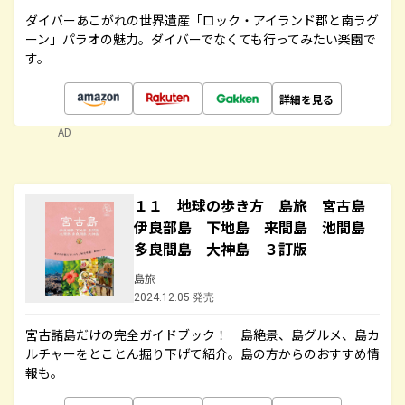
ダイバーあこがれの世界遺産「ロック・アイランド郡と南ラグ
ーン」パラオの魅力。ダイバーでなくても行ってみたい楽園で
す。
詳細を見る
AD
１１ 地球の歩き方 島旅 宮古島
伊良部島 下地島 来間島 池間島
多良間島 大神島 ３訂版
島旅
2024.12.05 発売
宮古諸島だけの完全ガイドブック！ 島絶景、島グルメ、島カ
ルチャーをとことん掘り下げて紹介。島の方からのおすすめ情
報も。