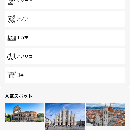
リゾート
アジア
中近東
アフリカ
日本
人気スポット