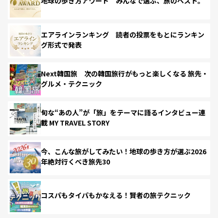
地球の歩き方アワード みんなで選ぶ、旅のベスト。
エアラインランキング 読者の投票をもとにランキン
グ形式で発表
Next韓国旅 次の韓国旅行がもっと楽しくなる 旅先・
グルメ・テクニック
旬な“あの人”が「旅」をテーマに語るインタビュー連
載 MY TRAVEL STORY
今、こんな旅がしてみたい！地球の歩き方が選ぶ2026
年絶対行くべき旅先30
コスパもタイパもかなえる！賢者の旅テクニック