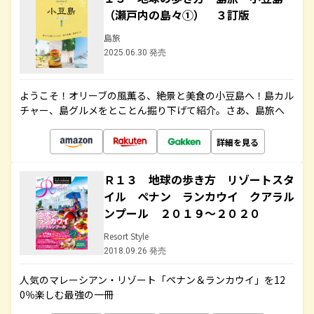
（瀬戸内の島々①） ３訂版
島旅
2025.06.30 発売
ようこそ！オリーブの風薫る、絶景と美食の小豆島へ！島カル
チャー、島グルメをとことん掘り下げて紹介。さあ、島旅へ
詳細を見る
Ｒ１３ 地球の歩き方 リゾートスタ
イル ペナン ランカウイ クアラル
ンプール ２０１９～２０２０
Resort Style
2018.09.26 発売
人気のマレーシアン・リゾート「ペナン＆ランカウイ」を12
0％楽しむ最強の一冊