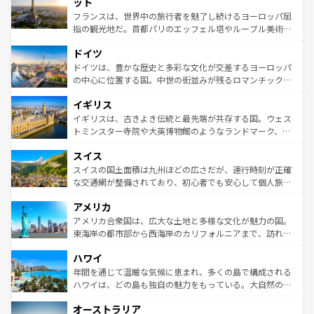
れる闘牛、そして美味しいタパスが生活の一部となってい
ット
しい。
る。首都マドリードの洗練された雰囲気や、バルセロナの
フランスは、世界中の旅行者を魅了し続けるヨーロッパ屈
アートに溢れた街角から、地方では古代ローマ遺跡や中世
指の観光地だ。首都パリのエッフェル塔やルーブル美術館
の城塞都市、穏やかなビーチリゾートまで多彩な表情を見
といった象徴的なスポットから、田舎町の古風な美しさま
せる。地方によって風土や気候が異なるスペインはその個
ドイツ
で、幅広い魅力が詰まっている。華麗な宮殿、歴史的な大
性で訪れる人を魅了する。 なお、新着のスペイン情報は
コ
聖堂、美しいビーチ、そして豊かな自然が、訪れる者を心
ドイツは、豊かな歴史と多彩な文化が交差するヨーロッパ
ンテンツ一覧
を参照してほしい。
から魅了する。また、フランスは美食の国としても知ら
の中心に位置する国。中世の街並みが残るロマンチック街
れ、フランス料理はユネスコ無形文化遺産にも登録されて
道から、未来を先取りするようなモダンな都市まで多様な
イギリス
いる。シャンパンの発祥地であるランス、プロヴァンスの
顔を持つこの国は、どこを歩いても飽きることがない。ベ
香り高いラベンダー畑など、多彩な楽しみ方が可能だ。さ
ルリンの文化的活気、バイエルン州のアルプスの絶景、そ
イギリスは、古きよき伝統と最先端が共存する国。ウェス
らに、パリ以外の地域にも魅力が溢れており、どの街角に
してライン川沿いのワイン畑といった風景は必見。ビール
トミンスター寺院や大英博物館のようなランドマーク、歴
も豊かな歴史と文化が息づいている。パリ以外の個性あふ
とソーセージを味わいながら地元の人と過ごす楽しい時間
史ある大学都市、美しい丘陵地帯や牧歌的な風景など、エ
れる地方に足を運ぶとそれぞれで全く異なる文化を体験で
スイス
は、お酒好きな人にはぜひ体験してほしい。 なお、新着の
リアごとに異なる魅力がある。また、優雅なアフタヌーン
きるだろう。 なお、新着のフランス情報は
コンテンツ一覧
ドイツ情報は
コンテンツ一覧
を参照してほしい。
ティー、ビール好きにはたまらない英国パブ、サッカー観
スイスの国土面積は九州ほどの広さだが、運行時刻が正確
を参照してほしい。
戦など、本場だからこそできる体験も豊富。イギリスを旅
な交通網が整備されており、初心者でも安心して個人旅行
して楽しみつくそう。 なお、新着のイギリス情報は
コンテ
を楽しめる。日本同様に時刻表どおりの旅が可能だ。中世
アメリカ
ンツ一覧
を参照してほしい。
の建物がそのまま残る町や、スイスならではのユニークな
博物館もあり、アルプス観光だけでなく町歩きも満喫する
アメリカ合衆国は、広大な土地と多様な文化が魅力の国。
ことができる。国民の所得が高いため物価も高いが、旅行
東海岸の都市部から西海岸のカリフォルニアまで、訪れる
者向けの交通パス提供のサービスもあり、うまく活用すれ
場所ごとに異なる風景と体験が待っている。ニューヨーク
ハワイ
ば市内交通費無料で観光を楽しむこともできる。 なお、新
のような巨大都市は、観光、ショッピング、エンターテイ
着のスイス情報は
コンテンツ一覧
を参照してほしい。
ンメントが詰まった刺激的なスポットだ。一方、アメリカ
年間を通じて温暖な気候に恵まれ、多くの島で構成される
西部には大自然が広がり、グランドキャニオンやイエロー
ハワイは、どの島も独自の魅力をもっている。大自然の神
ストーン国立公園といった絶景が堪能できる。さらに、南
秘を感じたいなら、火山が生み出した壮大な景観を誇るハ
オーストラリア
部のニューオーリンズでは、音楽と美食が融合した独特の
ワイ島は見逃せない。また、定番の観光地といえばオアフ