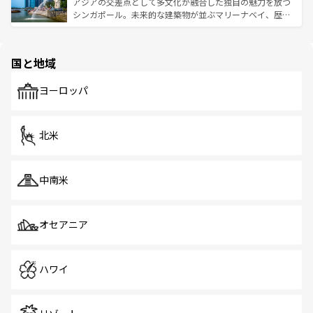
が待っている。親しみやすいタイの人々、仏教を中心とし
ており、効率よく見どころを回れるのも魅力。息をのむよ
アジアの交差点として多文化が融合した独自の魅力を放つ
た文化、そして多様な観光資源が、訪れる旅人を魅了し続
うな絶景から文化的な体験まで、香港を存分に楽しみ尽く
シンガポール。未来的な建築物が並ぶマリーナベイ、歴史
ける。 なお、新着のタイ情報は
コンテンツ一覧
を参照して
そう。 なお、新着の香港情報は
コンテンツ一覧
を参照して
と伝統を感じられるエスニックタウン、多数の緑豊かな公
ほしい。
ほしい。
園や自然保護区など、自然が調和した近代的な景観と文化
の多様性あふれるカラフルな町は、どこを歩いても新しい
国と地域
発見がある。さらに、治安のよさや充実した公共交通機関
も、旅行者にとっては魅力的なポイント。グルメも豊富
で、ホーカーズは地元の風情を楽しめる外せないスポット
ヨーロッパ
だ。訪れる人を飽きさせないシンガポールで、多様な魅力
を体感しよう。 なお、新着のシンガポール情報は
コンテン
ツ一覧
を参照してほしい。
北米
中南米
オセアニア
ハワイ