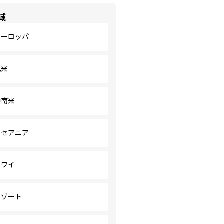
域
ヨーロッパ
北米
中南米
オセアニア
ハワイ
リゾート