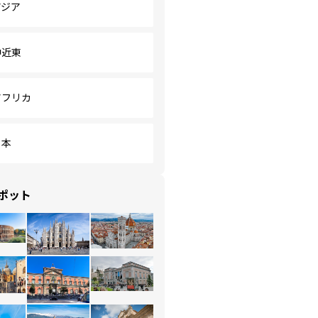
アジア
中近東
アフリカ
日本
ポット