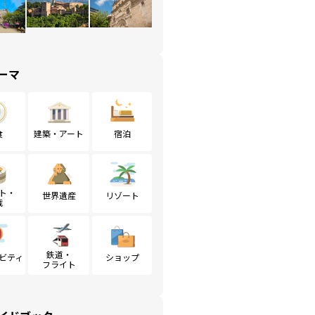
ーマ
食
建築・アート
宿泊
ト・
世界遺産
リゾート
戦
鉄道・
ビティ
ショップ
フライト