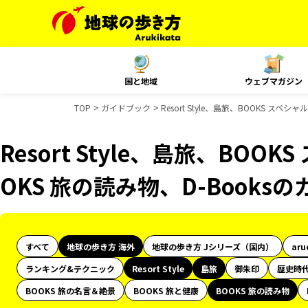
国と地域
ウェブマガジン
TOP
ガイドブック
Resort Style、島旅、BOOKS ス
Resort Style、島旅、BOO
OKS 旅の読み物、D-Books
すべて
地球の歩き方 海外
地球の歩き方 Jシリーズ（国内）
aru
ランキング&テクニック
Resort Style
島旅
御朱印
歴史時
BOOKS 旅の名言＆絶景
BOOKS 旅と健康
BOOKS 旅の読み物