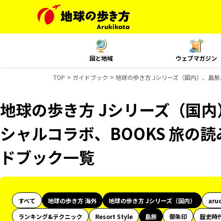
国と地域
ウェブマガジン
TOP
ガイドブック
地球の歩き方 Jシリーズ（国内）、島旅、
地球の歩き方 Jシリーズ（国内）
シャルコラボ、BOOKS 旅の読み
ドブック一覧
すべて
地球の歩き方 海外
地球の歩き方 Jシリーズ（国内）
aru
ランキング&テクニック
Resort Style
島旅
御朱印
歴史時