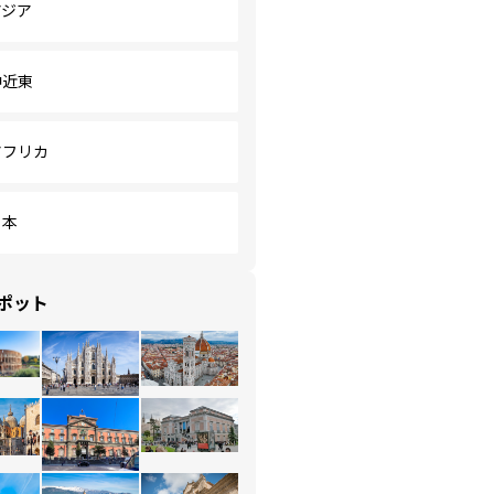
アジア
中近東
アフリカ
日本
ポット