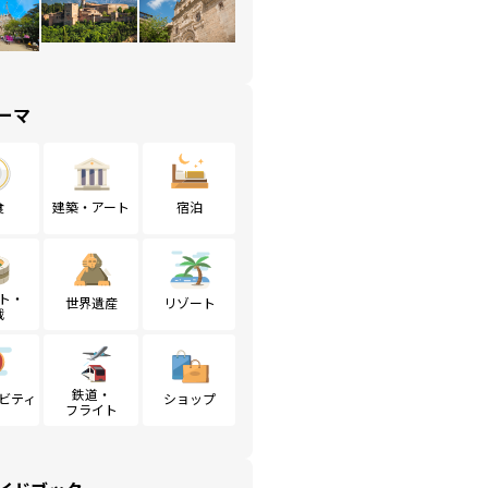
ーマ
食
建築・アート
宿泊
ト・
世界遺産
リゾート
戦
鉄道・
ビティ
ショップ
フライト