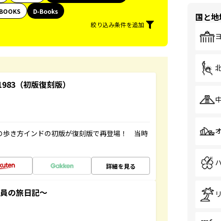
BOOKS
D-Books
国と地
絞り込み条件を追加
-1983（初版復刻版）
球の歩き方インドの初版が復刻版で再登場！ 当時
詳細を見る
社員の旅日記～