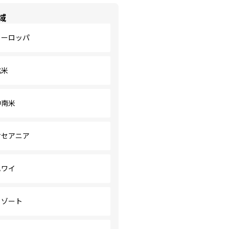
域
ヨーロッパ
北米
中南米
オセアニア
ハワイ
リゾート