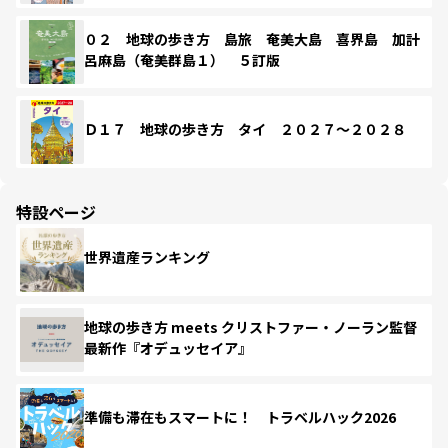
０２ 地球の歩き方 島旅 奄美大島 喜界島 加計
呂麻島（奄美群島１） ５訂版
Ｄ１７ 地球の歩き方 タイ ２０２７～２０２８
特設ページ
世界遺産ランキング
地球の歩き方 meets クリストファー・ノーラン監督
最新作『オデュッセイア』
準備も滞在もスマートに！ トラベルハック2026