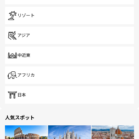
リゾート
アジア
中近東
アフリカ
日本
人気スポット