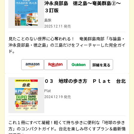
沖永良部島 徳之島～奄美群島②～
３訂版
島旅
2025.12.11 発売
見たことのない世界に心奪われる！ 奄美群島南部「与論島・
沖永良部島・徳之島」の三島だけをフィーチャーした完全ガイ
ド。
詳細を見る
０３ 地球の歩き方 Ｐｌａｔ 台北
Plat
2024.12.19 発売
これ１冊にすべて凝縮！軽くて持ち歩きに便利な「地球の歩き
方」のコンパクトガイド。台北を楽しみ尽くすプラン＆最新情