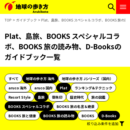
TOP
ガイドブック
Plat、島旅、BOOKS スペシャルコラボ、BOOKS 旅の
Plat、島旅、BOOKS スペシャルコラ
ボ、BOOKS 旅の読み物、D-Booksの
ガイドブック一覧
すべて
地球の歩き方 海外
地球の歩き方 Jシリーズ（国内）
aruco 海外
aruco 国内
Plat
ランキング&テクニック
Resort Style
島旅
御朱印
歴史時代
旅の図鑑
BOOKS スペシャルコラボ
BOOKS 旅の名言＆絶景
BOOKS 旅と健康
BOOKS 旅の読み物
BOOKS
D-Books
絞り込み条件を追加