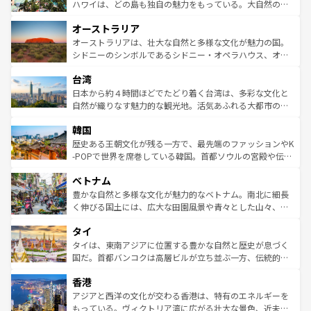
西部には大自然が広がり、グランドキャニオンやイエロー
ハワイは、どの島も独自の魅力をもっている。大自然の神
ストーン国立公園といった絶景が堪能できる。さらに、南
秘を感じたいなら、火山が生み出した壮大な景観を誇るハ
オーストラリア
部のニューオーリンズでは、音楽と美食が融合した独特の
ワイ島は見逃せない。また、定番の観光地といえばオアフ
文化が魅力。旅行者はアメリカの各地域で異なる魅力を楽
島だが、静かな自然を求めるならマウイ島やカウアイ島が
オーストラリアは、壮大な自然と多様な文化が魅力の国。
しみながら、その多様性と豊かな歴史を感じることができ
おすすめ。エメラルドグリーンに輝く海をはじめ、豊かな
シドニーのシンボルであるシドニー・オペラハウス、オー
るだろう。車でのロードトリップや列車の旅も、アメリカ
文化や歴史が息づいている。「アロハスピリット」と呼ば
ストラリア東海岸北部に広がる大サンゴ礁地帯グレートバ
ならではの贅沢な旅のスタイルだ。 なお、新着のアメリカ
台湾
れるおもてなしの心で訪れる人々を迎えてくれるハワイの
リアリーフや大陸中央部にそびえるウルル（エアーズロッ
情報は
コンテンツ一覧
を参照してほしい。
人々、おいしいローカルフードやハワイアンミュージッ
ク）、タスマニアの美しい原生林やケアンズの熱帯雨林な
日本から約４時間ほどでたどり着く台湾は、多彩な文化と
ク、伝統的なフラダンスなど、すべてがハワイの魅力を彩
ど、見どころがたくさん。また、カフェやワイン、オージ
自然が織りなす魅力的な観光地。活気あふれる大都市の台
っている。訪れるたびに新しい発見と感動が待っているハ
ービーフなどの食文化も豊かで、美味しいものであふれて
北やノスタルジックな町並みが人気な九份（ジォウフェ
ワイを、存分に味わってほしい。 なお、新着のハワイ情報
韓国
いる。アクティビティも充実しており、サーフィンやダイ
ン）、静ひつな山岳地帯である台湾東部など、都市の喧騒
は
コンテンツ一覧
を参照してほしい。
ビング、ハイキングなど、アウトドア好きにはたまらな
と山間の静けさが共存しており、訪れる人に新しい発見と
歴史ある王朝文化が残る一方で、最先端のファッションやK
い。オーストラリアの多彩な魅力を存分に味わいつくそ
驚きをもたらしてくれる。また、奥深い台湾の食文化も魅
-POPで世界を席巻している韓国。首都ソウルの宮殿や伝統
う。 なお、新着のオーストラリア情報は
コンテンツ一覧
を
力で、夜市などの屋台グルメから高級料理、ヘルシーで美
家屋が並ぶエリアでは韓国の歴史と文化に浸ることがで
参照してほしい。
ベトナム
容にもいいと評判のスイーツなど、バラエティ豊かな料理
き、地方に足を延ばせば四季折々の自然美を楽しむことが
が味わえる。 なお、新着の台湾情報は
コンテンツ一覧
を参
できる。そして、キムチや焼肉、絶品のストリートフード
豊かな自然と多様な文化が魅力的なベトナム。南北に細長
照してほしい。
まで、さまざまな韓国料理が待っている。夜には、韓国な
く伸びる国土には、広大な田園風景や青々とした山々、世
らではのナイトライフも堪能できる。あたたかいホスピタ
界遺産に登録された壮大な自然景観が点在し、都市部では
タイ
リティに包まれながら、韓国の多彩な魅力を心ゆくまで味
急速な発展と共に伝統が息づく。ハノイの古い町並みやホ
わってみてほしい。 なお、新着の韓国情報は
コンテンツ一
ーチミン市のフランス統治時代の建物も、独特の雰囲気を
タイは、東南アジアに位置する豊かな自然と歴史が息づく
覧
を参照してほしい。
醸し出している。また、バラエティの豊かさとおいしさで
国だ。首都バンコクは高層ビルが立ち並ぶ一方、伝統的な
世界中の食通を魅了してやまないベトナム料理も魅力のひ
寺院や市場がいたるところに点在し、古きよき文化と現代
香港
とつ。フォーやバインミー、ベトナムコーヒーなどは、ぜ
の活気が交差している。北部ではチェンマイなどの山岳地
ひ現地で味わいたい。どの地域を訪れてもあたたかい人々
帯で自然と触れ合い、南部ではプーケットやクラビの美し
アジアと西洋の文化が交わる香港は、特有のエネルギーを
が旅行者を迎えてくれるので、きっと忘れられない旅にな
いビーチでリゾート気分を楽しむことができる。タイ料理
もっている。ヴィクトリア湾に広がる壮大な景色、近未来