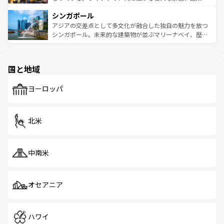
るはずだ。 なお、新着のベトナム情報は
コンテンツ一覧
を
は世界的に有名で、屋台から高級レストランまで味覚を刺
的なアートスポット、そして歴史と現代が融合した町並
参照してほしい。
シンガポール
激する。気候は一年中温暖で、どの季節にも異なる楽しみ
み、どこを訪れても感動するはず。観光スポットが密集し
が待っている。親しみやすいタイの人々、仏教を中心とし
ており、効率よく見どころを回れるのも魅力。息をのむよ
アジアの交差点として多文化が融合した独自の魅力を放つ
た文化、そして多様な観光資源が、訪れる旅人を魅了し続
うな絶景から文化的な体験まで、香港を存分に楽しみ尽く
シンガポール。未来的な建築物が並ぶマリーナベイ、歴史
ける。 なお、新着のタイ情報は
コンテンツ一覧
を参照して
そう。 なお、新着の香港情報は
コンテンツ一覧
を参照して
と伝統を感じられるエスニックタウン、多数の緑豊かな公
ほしい。
ほしい。
園や自然保護区など、自然が調和した近代的な景観と文化
の多様性あふれるカラフルな町は、どこを歩いても新しい
国と地域
発見がある。さらに、治安のよさや充実した公共交通機関
も、旅行者にとっては魅力的なポイント。グルメも豊富
で、ホーカーズは地元の風情を楽しめる外せないスポット
ヨーロッパ
だ。訪れる人を飽きさせないシンガポールで、多様な魅力
を体感しよう。 なお、新着のシンガポール情報は
コンテン
ツ一覧
を参照してほしい。
北米
中南米
オセアニア
ハワイ