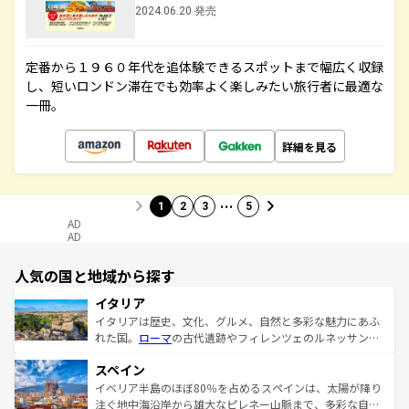
2024.06.20 発売
定番から１９６０年代を追体験できるスポットまで幅広く収録
し、短いロンドン滞在でも効率よく楽しみたい旅行者に最適な
一冊。
詳細を見る
…
1
2
3
5
AD
AD
人気の国と地域から探す
イタリア
イタリアは歴史、文化、グルメ、自然と多彩な魅力にあふ
れた国。
ローマ
の古代遺跡やフィレンツェのルネッサンス
美術、ヴェネツィアの運河など、歴史あるスポットはもち
スペイン
ろん、トスカーナの美しい田園風景やアマルフィ海岸の絶
景など、自然景観も見逃せない。観光の合間には、本場の
イベリア半島のほぼ80％を占めるスペインは、太陽が降り
ピザやパスタなど、絶品のイタリア料理を堪能することも
注ぐ地中海沿岸から雄大なピレネー山脈まで、多彩な自然