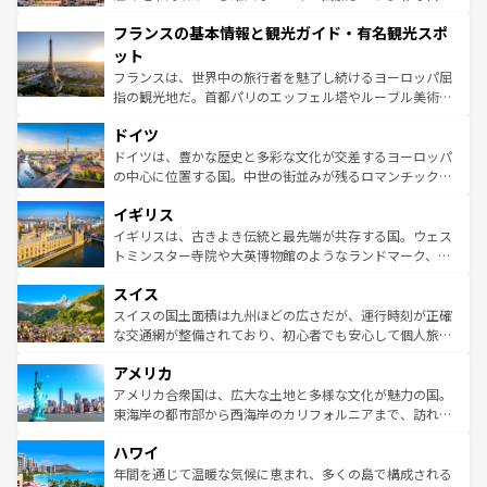
できる。朝目覚めてから夜眠るまで、すべての瞬間を楽し
と文化が詰まったヨーロッパ屈指の旅行先だ。多様な地域
フランスの基本情報と観光ガイド・有名観光スポ
ませてくれるイタリアで、忘れられない旅をしてみよう！
文化が根付くこの国では、情熱的なフラメンコ、熱気あふ
なお、新着のイタリア情報は
コンテンツ一覧
を参照してほ
れる闘牛、そして美味しいタパスが生活の一部となってい
ット
しい。
る。首都マドリードの洗練された雰囲気や、バルセロナの
フランスは、世界中の旅行者を魅了し続けるヨーロッパ屈
アートに溢れた街角から、地方では古代ローマ遺跡や中世
指の観光地だ。首都パリのエッフェル塔やルーブル美術館
の城塞都市、穏やかなビーチリゾートまで多彩な表情を見
といった象徴的なスポットから、田舎町の古風な美しさま
せる。地方によって風土や気候が異なるスペインはその個
ドイツ
で、幅広い魅力が詰まっている。華麗な宮殿、歴史的な大
性で訪れる人を魅了する。 なお、新着のスペイン情報は
コ
聖堂、美しいビーチ、そして豊かな自然が、訪れる者を心
ドイツは、豊かな歴史と多彩な文化が交差するヨーロッパ
ンテンツ一覧
を参照してほしい。
から魅了する。また、フランスは美食の国としても知ら
の中心に位置する国。中世の街並みが残るロマンチック街
れ、フランス料理はユネスコ無形文化遺産にも登録されて
道から、未来を先取りするようなモダンな都市まで多様な
イギリス
いる。シャンパンの発祥地であるランス、プロヴァンスの
顔を持つこの国は、どこを歩いても飽きることがない。ベ
香り高いラベンダー畑など、多彩な楽しみ方が可能だ。さ
ルリンの文化的活気、バイエルン州のアルプスの絶景、そ
イギリスは、古きよき伝統と最先端が共存する国。ウェス
らに、パリ以外の地域にも魅力が溢れており、どの街角に
してライン川沿いのワイン畑といった風景は必見。ビール
トミンスター寺院や大英博物館のようなランドマーク、歴
も豊かな歴史と文化が息づいている。パリ以外の個性あふ
とソーセージを味わいながら地元の人と過ごす楽しい時間
史ある大学都市、美しい丘陵地帯や牧歌的な風景など、エ
れる地方に足を運ぶとそれぞれで全く異なる文化を体験で
スイス
は、お酒好きな人にはぜひ体験してほしい。 なお、新着の
リアごとに異なる魅力がある。また、優雅なアフタヌーン
きるだろう。 なお、新着のフランス情報は
コンテンツ一覧
ドイツ情報は
コンテンツ一覧
を参照してほしい。
ティー、ビール好きにはたまらない英国パブ、サッカー観
スイスの国土面積は九州ほどの広さだが、運行時刻が正確
を参照してほしい。
戦など、本場だからこそできる体験も豊富。イギリスを旅
な交通網が整備されており、初心者でも安心して個人旅行
して楽しみつくそう。 なお、新着のイギリス情報は
コンテ
を楽しめる。日本同様に時刻表どおりの旅が可能だ。中世
アメリカ
ンツ一覧
を参照してほしい。
の建物がそのまま残る町や、スイスならではのユニークな
博物館もあり、アルプス観光だけでなく町歩きも満喫する
アメリカ合衆国は、広大な土地と多様な文化が魅力の国。
ことができる。国民の所得が高いため物価も高いが、旅行
東海岸の都市部から西海岸のカリフォルニアまで、訪れる
者向けの交通パス提供のサービスもあり、うまく活用すれ
場所ごとに異なる風景と体験が待っている。ニューヨーク
ハワイ
ば市内交通費無料で観光を楽しむこともできる。 なお、新
のような巨大都市は、観光、ショッピング、エンターテイ
着のスイス情報は
コンテンツ一覧
を参照してほしい。
ンメントが詰まった刺激的なスポットだ。一方、アメリカ
年間を通じて温暖な気候に恵まれ、多くの島で構成される