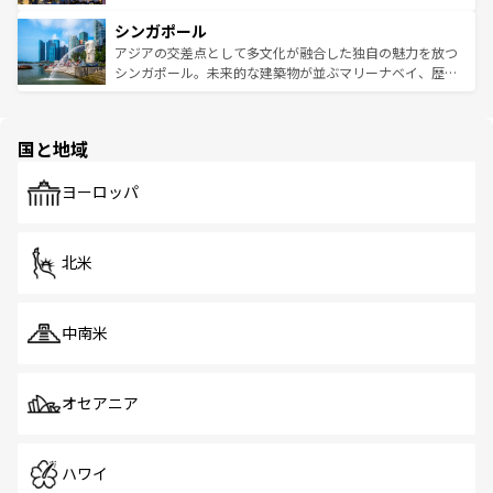
るはずだ。 なお、新着のベトナム情報は
コンテンツ一覧
を
は世界的に有名で、屋台から高級レストランまで味覚を刺
的なアートスポット、そして歴史と現代が融合した町並
参照してほしい。
シンガポール
激する。気候は一年中温暖で、どの季節にも異なる楽しみ
み、どこを訪れても感動するはず。観光スポットが密集し
が待っている。親しみやすいタイの人々、仏教を中心とし
ており、効率よく見どころを回れるのも魅力。息をのむよ
アジアの交差点として多文化が融合した独自の魅力を放つ
た文化、そして多様な観光資源が、訪れる旅人を魅了し続
うな絶景から文化的な体験まで、香港を存分に楽しみ尽く
シンガポール。未来的な建築物が並ぶマリーナベイ、歴史
ける。 なお、新着のタイ情報は
コンテンツ一覧
を参照して
そう。 なお、新着の香港情報は
コンテンツ一覧
を参照して
と伝統を感じられるエスニックタウン、多数の緑豊かな公
ほしい。
ほしい。
園や自然保護区など、自然が調和した近代的な景観と文化
の多様性あふれるカラフルな町は、どこを歩いても新しい
国と地域
発見がある。さらに、治安のよさや充実した公共交通機関
も、旅行者にとっては魅力的なポイント。グルメも豊富
で、ホーカーズは地元の風情を楽しめる外せないスポット
ヨーロッパ
だ。訪れる人を飽きさせないシンガポールで、多様な魅力
を体感しよう。 なお、新着のシンガポール情報は
コンテン
ツ一覧
を参照してほしい。
北米
中南米
オセアニア
ハワイ