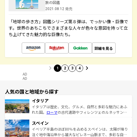
旅の図鑑
2021.08.12 発売
「地球の歩き方」図鑑シリーズ第８弾は、でっかい像・巨像で
す。世界のあちこちでさまざまな人々が色々な意図を持って立
ち上げてきた魅力的な巨像たち。
詳細を見る
1
2
3
4
AD
AD
人気の国と地域から探す
イタリア
イタリアは歴史、文化、グルメ、自然と多彩な魅力にあふ
れた国。
ローマ
の古代遺跡やフィレンツェのルネッサンス
美術、ヴェネツィアの運河など、歴史あるスポットはもち
スペイン
ろん、トスカーナの美しい田園風景やアマルフィ海岸の絶
景など、自然景観も見逃せない。観光の合間には、本場の
イベリア半島のほぼ80％を占めるスペインは、太陽が降り
ピザやパスタなど、絶品のイタリア料理を堪能することも
注ぐ地中海沿岸から雄大なピレネー山脈まで、多彩な自然