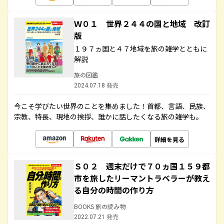
Ｗ０１ 世界２４４の国と地域 改訂
版
１９７ヵ国と４７地域を旅の雑学とともに
解説
旅の図鑑
2024.07.18 発売
今こそ学びたい世界のことを集めました！首都、言語、民族、
宗教、特長、現地の挨拶、誰かに話したくなる旅の雑学も。
詳細を見る
Ｓ０２ 週末だけで７０ヵ国１５９都
市を旅したリーマントラベラーが教え
る自分の時間の作り方
BOOKS 旅の読み物
2022.07.21 発売