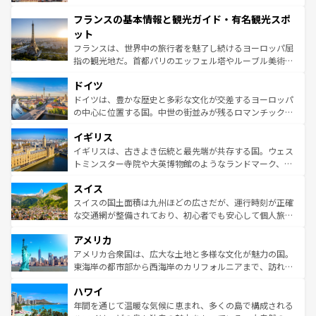
できる。朝目覚めてから夜眠るまで、すべての瞬間を楽し
と文化が詰まったヨーロッパ屈指の旅行先だ。多様な地域
フランスの基本情報と観光ガイド・有名観光スポ
ませてくれるイタリアで、忘れられない旅をしてみよう！
文化が根付くこの国では、情熱的なフラメンコ、熱気あふ
なお、新着のイタリア情報は
コンテンツ一覧
を参照してほ
れる闘牛、そして美味しいタパスが生活の一部となってい
ット
しい。
る。首都マドリードの洗練された雰囲気や、バルセロナの
フランスは、世界中の旅行者を魅了し続けるヨーロッパ屈
アートに溢れた街角から、地方では古代ローマ遺跡や中世
指の観光地だ。首都パリのエッフェル塔やルーブル美術館
の城塞都市、穏やかなビーチリゾートまで多彩な表情を見
といった象徴的なスポットから、田舎町の古風な美しさま
せる。地方によって風土や気候が異なるスペインはその個
ドイツ
で、幅広い魅力が詰まっている。華麗な宮殿、歴史的な大
性で訪れる人を魅了する。 なお、新着のスペイン情報は
コ
聖堂、美しいビーチ、そして豊かな自然が、訪れる者を心
ドイツは、豊かな歴史と多彩な文化が交差するヨーロッパ
ンテンツ一覧
を参照してほしい。
から魅了する。また、フランスは美食の国としても知ら
の中心に位置する国。中世の街並みが残るロマンチック街
れ、フランス料理はユネスコ無形文化遺産にも登録されて
道から、未来を先取りするようなモダンな都市まで多様な
イギリス
いる。シャンパンの発祥地であるランス、プロヴァンスの
顔を持つこの国は、どこを歩いても飽きることがない。ベ
香り高いラベンダー畑など、多彩な楽しみ方が可能だ。さ
ルリンの文化的活気、バイエルン州のアルプスの絶景、そ
イギリスは、古きよき伝統と最先端が共存する国。ウェス
らに、パリ以外の地域にも魅力が溢れており、どの街角に
してライン川沿いのワイン畑といった風景は必見。ビール
トミンスター寺院や大英博物館のようなランドマーク、歴
も豊かな歴史と文化が息づいている。パリ以外の個性あふ
とソーセージを味わいながら地元の人と過ごす楽しい時間
史ある大学都市、美しい丘陵地帯や牧歌的な風景など、エ
れる地方に足を運ぶとそれぞれで全く異なる文化を体験で
スイス
は、お酒好きな人にはぜひ体験してほしい。 なお、新着の
リアごとに異なる魅力がある。また、優雅なアフタヌーン
きるだろう。 なお、新着のフランス情報は
コンテンツ一覧
ドイツ情報は
コンテンツ一覧
を参照してほしい。
ティー、ビール好きにはたまらない英国パブ、サッカー観
スイスの国土面積は九州ほどの広さだが、運行時刻が正確
を参照してほしい。
戦など、本場だからこそできる体験も豊富。イギリスを旅
な交通網が整備されており、初心者でも安心して個人旅行
して楽しみつくそう。 なお、新着のイギリス情報は
コンテ
を楽しめる。日本同様に時刻表どおりの旅が可能だ。中世
アメリカ
ンツ一覧
を参照してほしい。
の建物がそのまま残る町や、スイスならではのユニークな
博物館もあり、アルプス観光だけでなく町歩きも満喫する
アメリカ合衆国は、広大な土地と多様な文化が魅力の国。
ことができる。国民の所得が高いため物価も高いが、旅行
東海岸の都市部から西海岸のカリフォルニアまで、訪れる
者向けの交通パス提供のサービスもあり、うまく活用すれ
場所ごとに異なる風景と体験が待っている。ニューヨーク
ハワイ
ば市内交通費無料で観光を楽しむこともできる。 なお、新
のような巨大都市は、観光、ショッピング、エンターテイ
着のスイス情報は
コンテンツ一覧
を参照してほしい。
ンメントが詰まった刺激的なスポットだ。一方、アメリカ
年間を通じて温暖な気候に恵まれ、多くの島で構成される