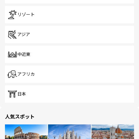
リゾート
アジア
中近東
アフリカ
日本
人気スポット