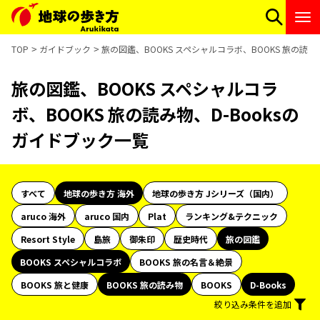
TOP
ガイドブック
旅の図鑑、BOOKS スペシャルコラボ、BOOKS 旅の読み
旅の図鑑、BOOKS スペシャルコラ
ボ、BOOKS 旅の読み物、D-Booksの
ガイドブック一覧
すべて
地球の歩き方 海外
地球の歩き方 Jシリーズ（国内）
aruco 海外
aruco 国内
Plat
ランキング&テクニック
Resort Style
島旅
御朱印
歴史時代
旅の図鑑
BOOKS スペシャルコラボ
BOOKS 旅の名言＆絶景
BOOKS 旅と健康
BOOKS 旅の読み物
BOOKS
D-Books
絞り込み条件を追加