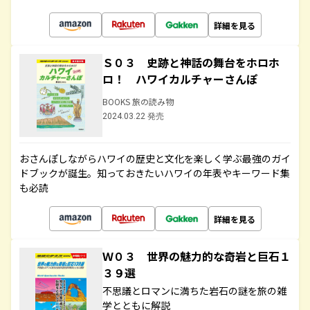
詳細を見る
Ｓ０３ 史跡と神話の舞台をホロホ
ロ！ ハワイカルチャーさんぽ
BOOKS 旅の読み物
2024.03.22 発売
おさんぽしながらハワイの歴史と文化を楽しく学ぶ最強のガイ
ドブックが誕生。知っておきたいハワイの年表やキーワード集
も必読
詳細を見る
Ｗ０３ 世界の魅力的な奇岩と巨石１
３９選
不思議とロマンに満ちた岩石の謎を旅の雑
学とともに解説