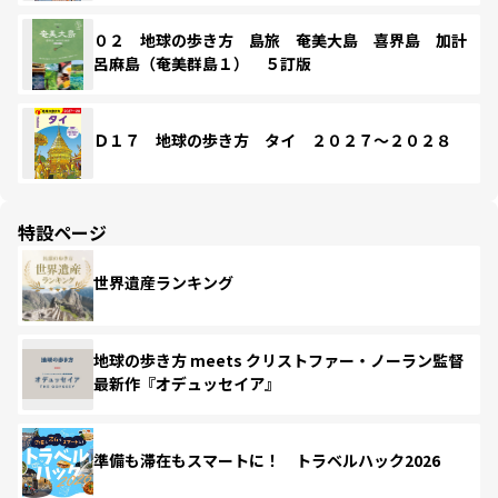
０２ 地球の歩き方 島旅 奄美大島 喜界島 加計
呂麻島（奄美群島１） ５訂版
Ｄ１７ 地球の歩き方 タイ ２０２７～２０２８
特設ページ
世界遺産ランキング
地球の歩き方 meets クリストファー・ノーラン監督
最新作『オデュッセイア』
準備も滞在もスマートに！ トラベルハック2026