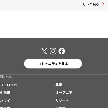
もっと見る
コミュニティを見る
国と地域
ヨーロッパ
北米
中南米
オセアニア
ハワイ
リゾート