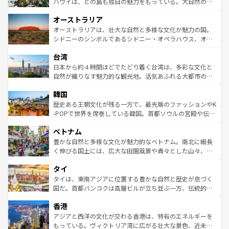
西部には大自然が広がり、グランドキャニオンやイエロー
ハワイは、どの島も独自の魅力をもっている。大自然の神
ストーン国立公園といった絶景が堪能できる。さらに、南
秘を感じたいなら、火山が生み出した壮大な景観を誇るハ
オーストラリア
部のニューオーリンズでは、音楽と美食が融合した独特の
ワイ島は見逃せない。また、定番の観光地といえばオアフ
文化が魅力。旅行者はアメリカの各地域で異なる魅力を楽
島だが、静かな自然を求めるならマウイ島やカウアイ島が
オーストラリアは、壮大な自然と多様な文化が魅力の国。
しみながら、その多様性と豊かな歴史を感じることができ
おすすめ。エメラルドグリーンに輝く海をはじめ、豊かな
シドニーのシンボルであるシドニー・オペラハウス、オー
るだろう。車でのロードトリップや列車の旅も、アメリカ
文化や歴史が息づいている。「アロハスピリット」と呼ば
ストラリア東海岸北部に広がる大サンゴ礁地帯グレートバ
ならではの贅沢な旅のスタイルだ。 なお、新着のアメリカ
台湾
れるおもてなしの心で訪れる人々を迎えてくれるハワイの
リアリーフや大陸中央部にそびえるウルル（エアーズロッ
情報は
コンテンツ一覧
を参照してほしい。
人々、おいしいローカルフードやハワイアンミュージッ
ク）、タスマニアの美しい原生林やケアンズの熱帯雨林な
日本から約４時間ほどでたどり着く台湾は、多彩な文化と
ク、伝統的なフラダンスなど、すべてがハワイの魅力を彩
ど、見どころがたくさん。また、カフェやワイン、オージ
自然が織りなす魅力的な観光地。活気あふれる大都市の台
っている。訪れるたびに新しい発見と感動が待っているハ
ービーフなどの食文化も豊かで、美味しいものであふれて
北やノスタルジックな町並みが人気な九份（ジォウフェ
ワイを、存分に味わってほしい。 なお、新着のハワイ情報
韓国
いる。アクティビティも充実しており、サーフィンやダイ
ン）、静ひつな山岳地帯である台湾東部など、都市の喧騒
は
コンテンツ一覧
を参照してほしい。
ビング、ハイキングなど、アウトドア好きにはたまらな
と山間の静けさが共存しており、訪れる人に新しい発見と
歴史ある王朝文化が残る一方で、最先端のファッションやK
い。オーストラリアの多彩な魅力を存分に味わいつくそ
驚きをもたらしてくれる。また、奥深い台湾の食文化も魅
-POPで世界を席巻している韓国。首都ソウルの宮殿や伝統
う。 なお、新着のオーストラリア情報は
コンテンツ一覧
を
力で、夜市などの屋台グルメから高級料理、ヘルシーで美
家屋が並ぶエリアでは韓国の歴史と文化に浸ることがで
参照してほしい。
ベトナム
容にもいいと評判のスイーツなど、バラエティ豊かな料理
き、地方に足を延ばせば四季折々の自然美を楽しむことが
が味わえる。 なお、新着の台湾情報は
コンテンツ一覧
を参
できる。そして、キムチや焼肉、絶品のストリートフード
豊かな自然と多様な文化が魅力的なベトナム。南北に細長
照してほしい。
まで、さまざまな韓国料理が待っている。夜には、韓国な
く伸びる国土には、広大な田園風景や青々とした山々、世
らではのナイトライフも堪能できる。あたたかいホスピタ
界遺産に登録された壮大な自然景観が点在し、都市部では
タイ
リティに包まれながら、韓国の多彩な魅力を心ゆくまで味
急速な発展と共に伝統が息づく。ハノイの古い町並みやホ
わってみてほしい。 なお、新着の韓国情報は
コンテンツ一
ーチミン市のフランス統治時代の建物も、独特の雰囲気を
タイは、東南アジアに位置する豊かな自然と歴史が息づく
覧
を参照してほしい。
醸し出している。また、バラエティの豊かさとおいしさで
国だ。首都バンコクは高層ビルが立ち並ぶ一方、伝統的な
世界中の食通を魅了してやまないベトナム料理も魅力のひ
寺院や市場がいたるところに点在し、古きよき文化と現代
香港
とつ。フォーやバインミー、ベトナムコーヒーなどは、ぜ
の活気が交差している。北部ではチェンマイなどの山岳地
ひ現地で味わいたい。どの地域を訪れてもあたたかい人々
帯で自然と触れ合い、南部ではプーケットやクラビの美し
アジアと西洋の文化が交わる香港は、特有のエネルギーを
が旅行者を迎えてくれるので、きっと忘れられない旅にな
いビーチでリゾート気分を楽しむことができる。タイ料理
もっている。ヴィクトリア湾に広がる壮大な景色、近未来