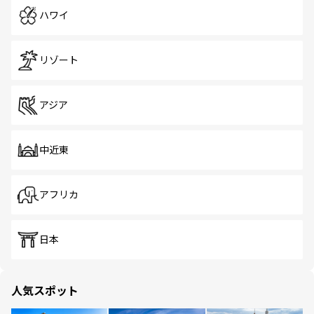
ハワイ
リゾート
アジア
中近東
アフリカ
日本
人気スポット