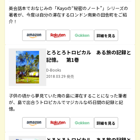
英会話本でおなじみの「Kayoの“秘密のノート”」シリーズの
著者が、今度は自分の滞在するロンドン南東の田舎町をご紹
介！
詳細を見る
とろとろトロピカル ある旅の記録と
記憶。 第1巻
D-Books
2018.03.29 発売
子供の頃から夢見ていた南の島に滞在することになった筆者
が、島で出合うトロピカルでマジカルな45日間の記録と記
憶。
詳細を見る
とろとろトロピカル ある旅の記録と