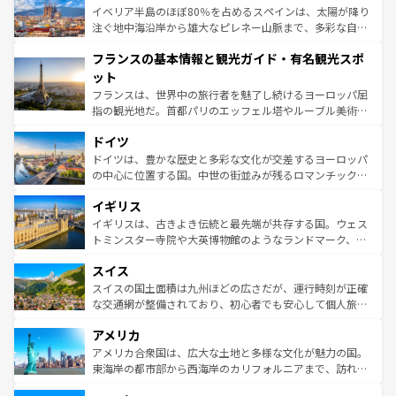
景など、自然景観も見逃せない。観光の合間には、本場の
イベリア半島のほぼ80％を占めるスペインは、太陽が降り
ピザやパスタなど、絶品のイタリア料理を堪能することも
注ぐ地中海沿岸から雄大なピレネー山脈まで、多彩な自然
できる。朝目覚めてから夜眠るまで、すべての瞬間を楽し
と文化が詰まったヨーロッパ屈指の旅行先だ。多様な地域
フランスの基本情報と観光ガイド・有名観光スポ
ませてくれるイタリアで、忘れられない旅をしてみよう！
文化が根付くこの国では、情熱的なフラメンコ、熱気あふ
なお、新着のイタリア情報は
コンテンツ一覧
を参照してほ
れる闘牛、そして美味しいタパスが生活の一部となってい
ット
しい。
る。首都マドリードの洗練された雰囲気や、バルセロナの
フランスは、世界中の旅行者を魅了し続けるヨーロッパ屈
アートに溢れた街角から、地方では古代ローマ遺跡や中世
指の観光地だ。首都パリのエッフェル塔やルーブル美術館
の城塞都市、穏やかなビーチリゾートまで多彩な表情を見
といった象徴的なスポットから、田舎町の古風な美しさま
せる。地方によって風土や気候が異なるスペインはその個
ドイツ
で、幅広い魅力が詰まっている。華麗な宮殿、歴史的な大
性で訪れる人を魅了する。 なお、新着のスペイン情報は
コ
聖堂、美しいビーチ、そして豊かな自然が、訪れる者を心
ドイツは、豊かな歴史と多彩な文化が交差するヨーロッパ
ンテンツ一覧
を参照してほしい。
から魅了する。また、フランスは美食の国としても知ら
の中心に位置する国。中世の街並みが残るロマンチック街
れ、フランス料理はユネスコ無形文化遺産にも登録されて
道から、未来を先取りするようなモダンな都市まで多様な
イギリス
いる。シャンパンの発祥地であるランス、プロヴァンスの
顔を持つこの国は、どこを歩いても飽きることがない。ベ
香り高いラベンダー畑など、多彩な楽しみ方が可能だ。さ
ルリンの文化的活気、バイエルン州のアルプスの絶景、そ
イギリスは、古きよき伝統と最先端が共存する国。ウェス
らに、パリ以外の地域にも魅力が溢れており、どの街角に
してライン川沿いのワイン畑といった風景は必見。ビール
トミンスター寺院や大英博物館のようなランドマーク、歴
も豊かな歴史と文化が息づいている。パリ以外の個性あふ
とソーセージを味わいながら地元の人と過ごす楽しい時間
史ある大学都市、美しい丘陵地帯や牧歌的な風景など、エ
れる地方に足を運ぶとそれぞれで全く異なる文化を体験で
スイス
は、お酒好きな人にはぜひ体験してほしい。 なお、新着の
リアごとに異なる魅力がある。また、優雅なアフタヌーン
きるだろう。 なお、新着のフランス情報は
コンテンツ一覧
ドイツ情報は
コンテンツ一覧
を参照してほしい。
ティー、ビール好きにはたまらない英国パブ、サッカー観
スイスの国土面積は九州ほどの広さだが、運行時刻が正確
を参照してほしい。
戦など、本場だからこそできる体験も豊富。イギリスを旅
な交通網が整備されており、初心者でも安心して個人旅行
して楽しみつくそう。 なお、新着のイギリス情報は
コンテ
を楽しめる。日本同様に時刻表どおりの旅が可能だ。中世
アメリカ
ンツ一覧
を参照してほしい。
の建物がそのまま残る町や、スイスならではのユニークな
博物館もあり、アルプス観光だけでなく町歩きも満喫する
アメリカ合衆国は、広大な土地と多様な文化が魅力の国。
ことができる。国民の所得が高いため物価も高いが、旅行
東海岸の都市部から西海岸のカリフォルニアまで、訪れる
者向けの交通パス提供のサービスもあり、うまく活用すれ
場所ごとに異なる風景と体験が待っている。ニューヨーク