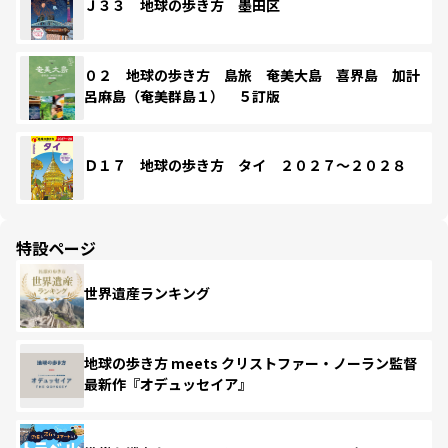
Ｊ３３ 地球の歩き方 墨田区
０２ 地球の歩き方 島旅 奄美大島 喜界島 加計
呂麻島（奄美群島１） ５訂版
Ｄ１７ 地球の歩き方 タイ ２０２７～２０２８
特設ページ
世界遺産ランキング
地球の歩き方 meets クリストファー・ノーラン監督
最新作『オデュッセイア』