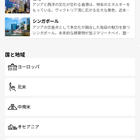
ひ現地で味わいたい。どの地域を訪れてもあたたかい人々
帯で自然と触れ合い、南部ではプーケットやクラビの美し
アジアと西洋の文化が交わる香港は、特有のエネルギーを
が旅行者を迎えてくれるので、きっと忘れられない旅にな
いビーチでリゾート気分を楽しむことができる。タイ料理
もっている。ヴィクトリア湾に広がる壮大な景色、近未来
るはずだ。 なお、新着のベトナム情報は
コンテンツ一覧
を
は世界的に有名で、屋台から高級レストランまで味覚を刺
的なアートスポット、そして歴史と現代が融合した町並
参照してほしい。
シンガポール
激する。気候は一年中温暖で、どの季節にも異なる楽しみ
み、どこを訪れても感動するはず。観光スポットが密集し
が待っている。親しみやすいタイの人々、仏教を中心とし
ており、効率よく見どころを回れるのも魅力。息をのむよ
アジアの交差点として多文化が融合した独自の魅力を放つ
た文化、そして多様な観光資源が、訪れる旅人を魅了し続
うな絶景から文化的な体験まで、香港を存分に楽しみ尽く
シンガポール。未来的な建築物が並ぶマリーナベイ、歴史
ける。 なお、新着のタイ情報は
コンテンツ一覧
を参照して
そう。 なお、新着の香港情報は
コンテンツ一覧
を参照して
と伝統を感じられるエスニックタウン、多数の緑豊かな公
ほしい。
ほしい。
園や自然保護区など、自然が調和した近代的な景観と文化
の多様性あふれるカラフルな町は、どこを歩いても新しい
国と地域
発見がある。さらに、治安のよさや充実した公共交通機関
も、旅行者にとっては魅力的なポイント。グルメも豊富
で、ホーカーズは地元の風情を楽しめる外せないスポット
ヨーロッパ
だ。訪れる人を飽きさせないシンガポールで、多様な魅力
を体感しよう。 なお、新着のシンガポール情報は
コンテン
ツ一覧
を参照してほしい。
北米
中南米
オセアニア