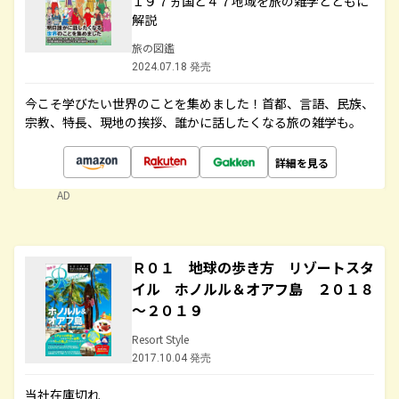
１９７ヵ国と４７地域を旅の雑学とともに
解説
旅の図鑑
2024.07.18 発売
今こそ学びたい世界のことを集めました！首都、言語、民族、
宗教、特長、現地の挨拶、誰かに話したくなる旅の雑学も。
詳細を見る
AD
Ｒ０１ 地球の歩き方 リゾートスタ
イル ホノルル＆オアフ島 ２０１８
～２０１９
Resort Style
2017.10.04 発売
当社在庫切れ