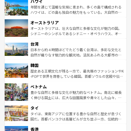
ハワイ
ば市内交通費無料で観光を楽しむこともできる。 なお、新
のような巨大都市は、観光、ショッピング、エンターテイ
着のスイス情報は
コンテンツ一覧
を参照してほしい。
ンメントが詰まった刺激的なスポットだ。一方、アメリカ
年間を通じて温暖な気候に恵まれ、多くの島で構成される
西部には大自然が広がり、グランドキャニオンやイエロー
ハワイは、どの島も独自の魅力をもっている。大自然の神
ストーン国立公園といった絶景が堪能できる。さらに、南
秘を感じたいなら、火山が生み出した壮大な景観を誇るハ
オーストラリア
部のニューオーリンズでは、音楽と美食が融合した独特の
ワイ島は見逃せない。また、定番の観光地といえばオアフ
文化が魅力。旅行者はアメリカの各地域で異なる魅力を楽
島だが、静かな自然を求めるならマウイ島やカウアイ島が
オーストラリアは、壮大な自然と多様な文化が魅力の国。
しみながら、その多様性と豊かな歴史を感じることができ
おすすめ。エメラルドグリーンに輝く海をはじめ、豊かな
シドニーのシンボルであるシドニー・オペラハウス、オー
るだろう。車でのロードトリップや列車の旅も、アメリカ
文化や歴史が息づいている。「アロハスピリット」と呼ば
ストラリア東海岸北部に広がる大サンゴ礁地帯グレートバ
ならではの贅沢な旅のスタイルだ。 なお、新着のアメリカ
台湾
れるおもてなしの心で訪れる人々を迎えてくれるハワイの
リアリーフや大陸中央部にそびえるウルル（エアーズロッ
情報は
コンテンツ一覧
を参照してほしい。
人々、おいしいローカルフードやハワイアンミュージッ
ク）、タスマニアの美しい原生林やケアンズの熱帯雨林な
日本から約４時間ほどでたどり着く台湾は、多彩な文化と
ク、伝統的なフラダンスなど、すべてがハワイの魅力を彩
ど、見どころがたくさん。また、カフェやワイン、オージ
自然が織りなす魅力的な観光地。活気あふれる大都市の台
っている。訪れるたびに新しい発見と感動が待っているハ
ービーフなどの食文化も豊かで、美味しいものであふれて
北やノスタルジックな町並みが人気な九份（ジォウフェ
ワイを、存分に味わってほしい。 なお、新着のハワイ情報
韓国
いる。アクティビティも充実しており、サーフィンやダイ
ン）、静ひつな山岳地帯である台湾東部など、都市の喧騒
は
コンテンツ一覧
を参照してほしい。
ビング、ハイキングなど、アウトドア好きにはたまらな
と山間の静けさが共存しており、訪れる人に新しい発見と
歴史ある王朝文化が残る一方で、最先端のファッションやK
い。オーストラリアの多彩な魅力を存分に味わいつくそ
驚きをもたらしてくれる。また、奥深い台湾の食文化も魅
-POPで世界を席巻している韓国。首都ソウルの宮殿や伝統
う。 なお、新着のオーストラリア情報は
コンテンツ一覧
を
力で、夜市などの屋台グルメから高級料理、ヘルシーで美
家屋が並ぶエリアでは韓国の歴史と文化に浸ることがで
参照してほしい。
ベトナム
容にもいいと評判のスイーツなど、バラエティ豊かな料理
き、地方に足を延ばせば四季折々の自然美を楽しむことが
が味わえる。 なお、新着の台湾情報は
コンテンツ一覧
を参
できる。そして、キムチや焼肉、絶品のストリートフード
豊かな自然と多様な文化が魅力的なベトナム。南北に細長
照してほしい。
まで、さまざまな韓国料理が待っている。夜には、韓国な
く伸びる国土には、広大な田園風景や青々とした山々、世
らではのナイトライフも堪能できる。あたたかいホスピタ
界遺産に登録された壮大な自然景観が点在し、都市部では
タイ
リティに包まれながら、韓国の多彩な魅力を心ゆくまで味
急速な発展と共に伝統が息づく。ハノイの古い町並みやホ
わってみてほしい。 なお、新着の韓国情報は
コンテンツ一
ーチミン市のフランス統治時代の建物も、独特の雰囲気を
タイは、東南アジアに位置する豊かな自然と歴史が息づく
覧
を参照してほしい。
醸し出している。また、バラエティの豊かさとおいしさで
国だ。首都バンコクは高層ビルが立ち並ぶ一方、伝統的な
世界中の食通を魅了してやまないベトナム料理も魅力のひ
寺院や市場がいたるところに点在し、古きよき文化と現代
香港
とつ。フォーやバインミー、ベトナムコーヒーなどは、ぜ
の活気が交差している。北部ではチェンマイなどの山岳地