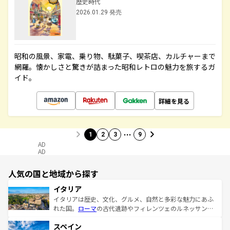
歴史時代
2026.01.29 発売
昭和の風景、家電、乗り物、駄菓子、喫茶店、カルチャーまで
網羅。懐かしさと驚きが詰まった昭和レトロの魅力を旅するガ
イド。
詳細を見る
…
1
2
3
9
AD
AD
人気の国と地域から探す
イタリア
イタリアは歴史、文化、グルメ、自然と多彩な魅力にあふ
れた国。
ローマ
の古代遺跡やフィレンツェのルネッサンス
美術、ヴェネツィアの運河など、歴史あるスポットはもち
スペイン
ろん、トスカーナの美しい田園風景やアマルフィ海岸の絶