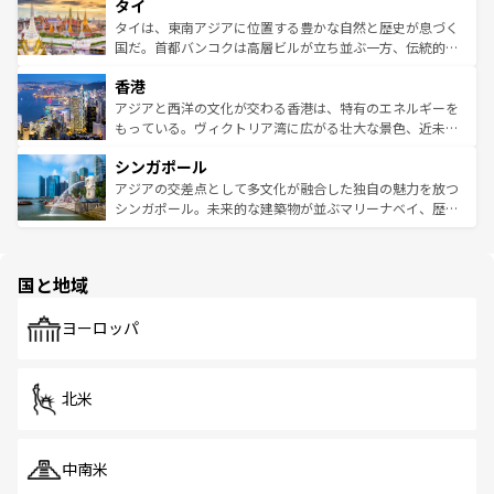
タイ
リティに包まれながら、韓国の多彩な魅力を心ゆくまで味
急速な発展と共に伝統が息づく。ハノイの古い町並みやホ
わってみてほしい。 なお、新着の韓国情報は
コンテンツ一
ーチミン市のフランス統治時代の建物も、独特の雰囲気を
タイは、東南アジアに位置する豊かな自然と歴史が息づく
覧
を参照してほしい。
醸し出している。また、バラエティの豊かさとおいしさで
国だ。首都バンコクは高層ビルが立ち並ぶ一方、伝統的な
世界中の食通を魅了してやまないベトナム料理も魅力のひ
寺院や市場がいたるところに点在し、古きよき文化と現代
香港
とつ。フォーやバインミー、ベトナムコーヒーなどは、ぜ
の活気が交差している。北部ではチェンマイなどの山岳地
ひ現地で味わいたい。どの地域を訪れてもあたたかい人々
帯で自然と触れ合い、南部ではプーケットやクラビの美し
アジアと西洋の文化が交わる香港は、特有のエネルギーを
が旅行者を迎えてくれるので、きっと忘れられない旅にな
いビーチでリゾート気分を楽しむことができる。タイ料理
もっている。ヴィクトリア湾に広がる壮大な景色、近未来
るはずだ。 なお、新着のベトナム情報は
コンテンツ一覧
を
は世界的に有名で、屋台から高級レストランまで味覚を刺
的なアートスポット、そして歴史と現代が融合した町並
参照してほしい。
シンガポール
激する。気候は一年中温暖で、どの季節にも異なる楽しみ
み、どこを訪れても感動するはず。観光スポットが密集し
が待っている。親しみやすいタイの人々、仏教を中心とし
ており、効率よく見どころを回れるのも魅力。息をのむよ
アジアの交差点として多文化が融合した独自の魅力を放つ
た文化、そして多様な観光資源が、訪れる旅人を魅了し続
うな絶景から文化的な体験まで、香港を存分に楽しみ尽く
シンガポール。未来的な建築物が並ぶマリーナベイ、歴史
ける。 なお、新着のタイ情報は
コンテンツ一覧
を参照して
そう。 なお、新着の香港情報は
コンテンツ一覧
を参照して
と伝統を感じられるエスニックタウン、多数の緑豊かな公
ほしい。
ほしい。
園や自然保護区など、自然が調和した近代的な景観と文化
の多様性あふれるカラフルな町は、どこを歩いても新しい
国と地域
発見がある。さらに、治安のよさや充実した公共交通機関
も、旅行者にとっては魅力的なポイント。グルメも豊富
で、ホーカーズは地元の風情を楽しめる外せないスポット
ヨーロッパ
だ。訪れる人を飽きさせないシンガポールで、多様な魅力
を体感しよう。 なお、新着のシンガポール情報は
コンテン
ツ一覧
を参照してほしい。
北米
中南米