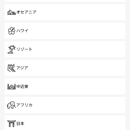
オセアニア
ハワイ
リゾート
アジア
中近東
アフリカ
日本