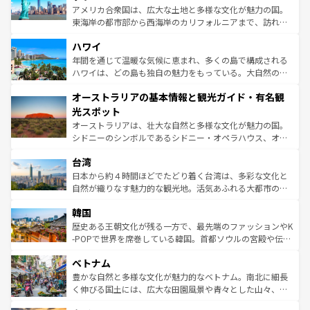
ことができる。国民の所得が高いため物価も高いが、旅行
アメリカ合衆国は、広大な土地と多様な文化が魅力の国。
者向けの交通パス提供のサービスもあり、うまく活用すれ
東海岸の都市部から西海岸のカリフォルニアまで、訪れる
ば市内交通費無料で観光を楽しむこともできる。 なお、新
場所ごとに異なる風景と体験が待っている。ニューヨーク
着のスイス情報は
コンテンツ一覧
を参照してほしい。
ハワイ
のような巨大都市は、観光、ショッピング、エンターテイ
ンメントが詰まった刺激的なスポットだ。一方、アメリカ
年間を通じて温暖な気候に恵まれ、多くの島で構成される
西部には大自然が広がり、グランドキャニオンやイエロー
ハワイは、どの島も独自の魅力をもっている。大自然の神
ストーン国立公園といった絶景が堪能できる。さらに、南
秘を感じたいなら、火山が生み出した壮大な景観を誇るハ
オーストラリアの基本情報と観光ガイド・有名観
部のニューオーリンズでは、音楽と美食が融合した独特の
ワイ島は見逃せない。また、定番の観光地といえばオアフ
文化が魅力。旅行者はアメリカの各地域で異なる魅力を楽
島だが、静かな自然を求めるならマウイ島やカウアイ島が
光スポット
しみながら、その多様性と豊かな歴史を感じることができ
おすすめ。エメラルドグリーンに輝く海をはじめ、豊かな
オーストラリアは、壮大な自然と多様な文化が魅力の国。
るだろう。車でのロードトリップや列車の旅も、アメリカ
文化や歴史が息づいている。「アロハスピリット」と呼ば
シドニーのシンボルであるシドニー・オペラハウス、オー
ならではの贅沢な旅のスタイルだ。 なお、新着のアメリカ
れるおもてなしの心で訪れる人々を迎えてくれるハワイの
ストラリア東海岸北部に広がる大サンゴ礁地帯グレートバ
情報は
コンテンツ一覧
を参照してほしい。
人々、おいしいローカルフードやハワイアンミュージッ
台湾
リアリーフや大陸中央部にそびえるウルル（エアーズロッ
ク、伝統的なフラダンスなど、すべてがハワイの魅力を彩
ク）、タスマニアの美しい原生林やケアンズの熱帯雨林な
日本から約４時間ほどでたどり着く台湾は、多彩な文化と
っている。訪れるたびに新しい発見と感動が待っているハ
ど、見どころがたくさん。また、カフェやワイン、オージ
自然が織りなす魅力的な観光地。活気あふれる大都市の台
ワイを、存分に味わってほしい。 なお、新着のハワイ情報
ービーフなどの食文化も豊かで、美味しいものであふれて
北やノスタルジックな町並みが人気な九份（ジォウフェ
は
コンテンツ一覧
を参照してほしい。
韓国
いる。アクティビティも充実しており、サーフィンやダイ
ン）、静ひつな山岳地帯である台湾東部など、都市の喧騒
ビング、ハイキングなど、アウトドア好きにはたまらな
と山間の静けさが共存しており、訪れる人に新しい発見と
歴史ある王朝文化が残る一方で、最先端のファッションやK
い。オーストラリアの多彩な魅力を存分に味わいつくそ
驚きをもたらしてくれる。また、奥深い台湾の食文化も魅
-POPで世界を席巻している韓国。首都ソウルの宮殿や伝統
う。 なお、新着のオーストラリア情報は
コンテンツ一覧
を
力で、夜市などの屋台グルメから高級料理、ヘルシーで美
家屋が並ぶエリアでは韓国の歴史と文化に浸ることがで
参照してほしい。
ベトナム
容にもいいと評判のスイーツなど、バラエティ豊かな料理
き、地方に足を延ばせば四季折々の自然美を楽しむことが
が味わえる。 なお、新着の台湾情報は
コンテンツ一覧
を参
できる。そして、キムチや焼肉、絶品のストリートフード
豊かな自然と多様な文化が魅力的なベトナム。南北に細長
照してほしい。
まで、さまざまな韓国料理が待っている。夜には、韓国な
く伸びる国土には、広大な田園風景や青々とした山々、世
らではのナイトライフも堪能できる。あたたかいホスピタ
界遺産に登録された壮大な自然景観が点在し、都市部では