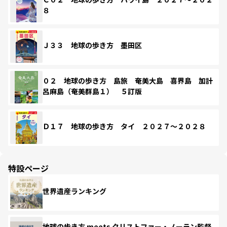
８
Ｊ３３ 地球の歩き方 墨田区
０２ 地球の歩き方 島旅 奄美大島 喜界島 加計
呂麻島（奄美群島１） ５訂版
Ｄ１７ 地球の歩き方 タイ ２０２７～２０２８
特設ページ
世界遺産ランキング
地球の歩き方 meets クリストファー・ノーラン監督