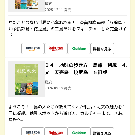
島旅
2025.12.11 発売
見たことのない世界に心奪われる！ 奄美群島南部「与論島・
沖永良部島・徳之島」の三島だけをフィーチャーした完全ガイ
ド。
詳細を見る
０４ 地球の歩き方 島旅 利尻 礼
文 天売島 焼尻島 ５訂版
島旅
2026.02.13 発売
ようこそ！ 島の人たちが教えてくれた利尻・礼文の魅力を１
冊に凝縮。絶景スポットから遊び方、カルチャーまで。さあ、
島旅へ。
詳細を見る