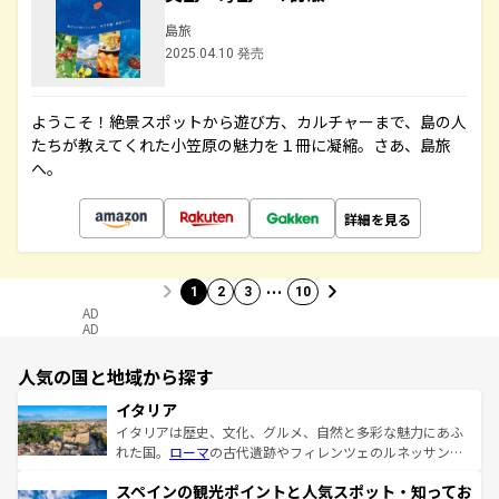
島旅
2025.04.10 発売
ようこそ！絶景スポットから遊び方、カルチャーまで、島の人
たちが教えてくれた小笠原の魅力を１冊に凝縮。さあ、島旅
へ。
詳細を見る
…
1
2
3
10
AD
AD
人気の国と地域から探す
イタリア
イタリアは歴史、文化、グルメ、自然と多彩な魅力にあふ
れた国。
ローマ
の古代遺跡やフィレンツェのルネッサンス
美術、ヴェネツィアの運河など、歴史あるスポットはもち
スペインの観光ポイントと人気スポット・知ってお
ろん、トスカーナの美しい田園風景やアマルフィ海岸の絶