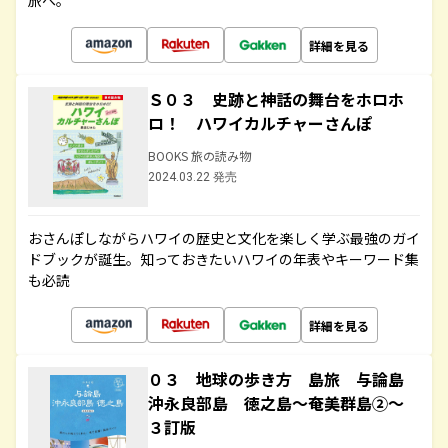
旅へ。
詳細を見る
Ｓ０３ 史跡と神話の舞台をホロホ
ロ！ ハワイカルチャーさんぽ
BOOKS 旅の読み物
2024.03.22 発売
おさんぽしながらハワイの歴史と文化を楽しく学ぶ最強のガイ
ドブックが誕生。知っておきたいハワイの年表やキーワード集
も必読
詳細を見る
０３ 地球の歩き方 島旅 与論島
沖永良部島 徳之島～奄美群島②～
３訂版