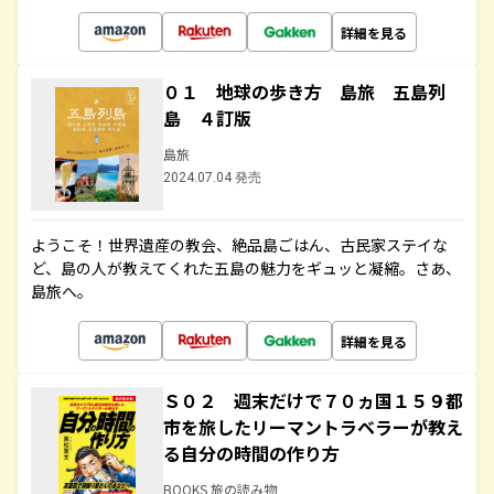
詳細を見る
０１ 地球の歩き方 島旅 五島列
島 ４訂版
島旅
2024.07.04 発売
ようこそ！世界遺産の教会、絶品島ごはん、古民家ステイな
ど、島の人が教えてくれた五島の魅力をギュッと凝縮。さあ、
島旅へ。
詳細を見る
Ｓ０２ 週末だけで７０ヵ国１５９都
市を旅したリーマントラベラーが教え
る自分の時間の作り方
BOOKS 旅の読み物