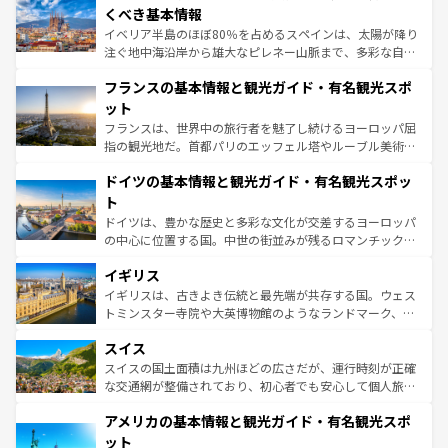
景など、自然景観も見逃せない。観光の合間には、本場の
くべき基本情報
ピザやパスタなど、絶品のイタリア料理を堪能することも
イベリア半島のほぼ80％を占めるスペインは、太陽が降り
できる。朝目覚めてから夜眠るまで、すべての瞬間を楽し
注ぐ地中海沿岸から雄大なピレネー山脈まで、多彩な自然
ませてくれるイタリアで、忘れられない旅をしてみよう！
と文化が詰まったヨーロッパ屈指の旅行先だ。多様な地域
なお、新着のイタリア情報は
コンテンツ一覧
を参照してほ
フランスの基本情報と観光ガイド・有名観光スポ
文化が根付くこの国では、情熱的なフラメンコ、熱気あふ
しい。
れる闘牛、そして美味しいタパスが生活の一部となってい
ット
る。首都マドリードの洗練された雰囲気や、バルセロナの
フランスは、世界中の旅行者を魅了し続けるヨーロッパ屈
アートに溢れた街角から、地方では古代ローマ遺跡や中世
指の観光地だ。首都パリのエッフェル塔やルーブル美術館
の城塞都市、穏やかなビーチリゾートまで多彩な表情を見
といった象徴的なスポットから、田舎町の古風な美しさま
せる。地方によって風土や気候が異なるスペインはその個
ドイツの基本情報と観光ガイド・有名観光スポッ
で、幅広い魅力が詰まっている。華麗な宮殿、歴史的な大
性で訪れる人を魅了する。 なお、新着のスペイン情報は
コ
聖堂、美しいビーチ、そして豊かな自然が、訪れる者を心
ト
ンテンツ一覧
を参照してほしい。
から魅了する。また、フランスは美食の国としても知ら
ドイツは、豊かな歴史と多彩な文化が交差するヨーロッパ
れ、フランス料理はユネスコ無形文化遺産にも登録されて
の中心に位置する国。中世の街並みが残るロマンチック街
いる。シャンパンの発祥地であるランス、プロヴァンスの
道から、未来を先取りするようなモダンな都市まで多様な
香り高いラベンダー畑など、多彩な楽しみ方が可能だ。さ
イギリス
顔を持つこの国は、どこを歩いても飽きることがない。ベ
らに、パリ以外の地域にも魅力が溢れており、どの街角に
ルリンの文化的活気、バイエルン州のアルプスの絶景、そ
イギリスは、古きよき伝統と最先端が共存する国。ウェス
も豊かな歴史と文化が息づいている。パリ以外の個性あふ
してライン川沿いのワイン畑といった風景は必見。ビール
トミンスター寺院や大英博物館のようなランドマーク、歴
れる地方に足を運ぶとそれぞれで全く異なる文化を体験で
とソーセージを味わいながら地元の人と過ごす楽しい時間
史ある大学都市、美しい丘陵地帯や牧歌的な風景など、エ
きるだろう。 なお、新着のフランス情報は
コンテンツ一覧
スイス
は、お酒好きな人にはぜひ体験してほしい。 なお、新着の
リアごとに異なる魅力がある。また、優雅なアフタヌーン
を参照してほしい。
ドイツ情報は
コンテンツ一覧
を参照してほしい。
ティー、ビール好きにはたまらない英国パブ、サッカー観
スイスの国土面積は九州ほどの広さだが、運行時刻が正確
戦など、本場だからこそできる体験も豊富。イギリスを旅
な交通網が整備されており、初心者でも安心して個人旅行
して楽しみつくそう。 なお、新着のイギリス情報は
コンテ
を楽しめる。日本同様に時刻表どおりの旅が可能だ。中世
アメリカの基本情報と観光ガイド・有名観光スポ
ンツ一覧
を参照してほしい。
の建物がそのまま残る町や、スイスならではのユニークな
博物館もあり、アルプス観光だけでなく町歩きも満喫する
ット