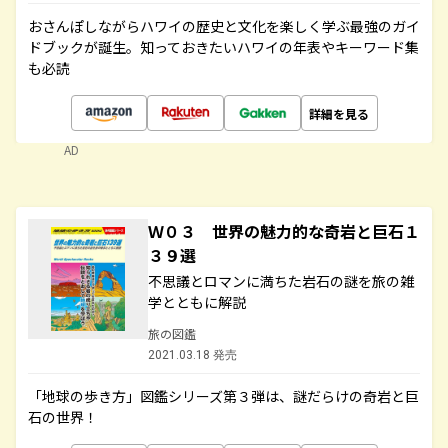
おさんぽしながらハワイの歴史と文化を楽しく学ぶ最強のガイ
ドブックが誕生。知っておきたいハワイの年表やキーワード集
も必読
詳細を見る
AD
Ｗ０３ 世界の魅力的な奇岩と巨石１
３９選
不思議とロマンに満ちた岩石の謎を旅の雑
学とともに解説
旅の図鑑
2021.03.18 発売
「地球の歩き方」図鑑シリーズ第３弾は、謎だらけの奇岩と巨
石の世界！