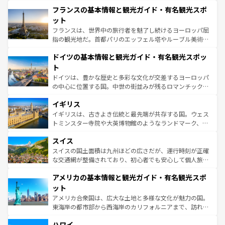
できる。朝目覚めてから夜眠るまで、すべての瞬間を楽し
と文化が詰まったヨーロッパ屈指の旅行先だ。多様な地域
フランスの基本情報と観光ガイド・有名観光スポ
ませてくれるイタリアで、忘れられない旅をしてみよう！
文化が根付くこの国では、情熱的なフラメンコ、熱気あふ
なお、新着のイタリア情報は
コンテンツ一覧
を参照してほ
れる闘牛、そして美味しいタパスが生活の一部となってい
ット
しい。
る。首都マドリードの洗練された雰囲気や、バルセロナの
フランスは、世界中の旅行者を魅了し続けるヨーロッパ屈
アートに溢れた街角から、地方では古代ローマ遺跡や中世
指の観光地だ。首都パリのエッフェル塔やルーブル美術館
の城塞都市、穏やかなビーチリゾートまで多彩な表情を見
といった象徴的なスポットから、田舎町の古風な美しさま
せる。地方によって風土や気候が異なるスペインはその個
ドイツの基本情報と観光ガイド・有名観光スポッ
で、幅広い魅力が詰まっている。華麗な宮殿、歴史的な大
性で訪れる人を魅了する。 なお、新着のスペイン情報は
コ
聖堂、美しいビーチ、そして豊かな自然が、訪れる者を心
ト
ンテンツ一覧
を参照してほしい。
から魅了する。また、フランスは美食の国としても知ら
ドイツは、豊かな歴史と多彩な文化が交差するヨーロッパ
れ、フランス料理はユネスコ無形文化遺産にも登録されて
の中心に位置する国。中世の街並みが残るロマンチック街
いる。シャンパンの発祥地であるランス、プロヴァンスの
道から、未来を先取りするようなモダンな都市まで多様な
香り高いラベンダー畑など、多彩な楽しみ方が可能だ。さ
イギリス
顔を持つこの国は、どこを歩いても飽きることがない。ベ
らに、パリ以外の地域にも魅力が溢れており、どの街角に
ルリンの文化的活気、バイエルン州のアルプスの絶景、そ
イギリスは、古きよき伝統と最先端が共存する国。ウェス
も豊かな歴史と文化が息づいている。パリ以外の個性あふ
してライン川沿いのワイン畑といった風景は必見。ビール
トミンスター寺院や大英博物館のようなランドマーク、歴
れる地方に足を運ぶとそれぞれで全く異なる文化を体験で
とソーセージを味わいながら地元の人と過ごす楽しい時間
史ある大学都市、美しい丘陵地帯や牧歌的な風景など、エ
きるだろう。 なお、新着のフランス情報は
コンテンツ一覧
スイス
は、お酒好きな人にはぜひ体験してほしい。 なお、新着の
リアごとに異なる魅力がある。また、優雅なアフタヌーン
を参照してほしい。
ドイツ情報は
コンテンツ一覧
を参照してほしい。
ティー、ビール好きにはたまらない英国パブ、サッカー観
スイスの国土面積は九州ほどの広さだが、運行時刻が正確
戦など、本場だからこそできる体験も豊富。イギリスを旅
な交通網が整備されており、初心者でも安心して個人旅行
して楽しみつくそう。 なお、新着のイギリス情報は
コンテ
を楽しめる。日本同様に時刻表どおりの旅が可能だ。中世
アメリカの基本情報と観光ガイド・有名観光スポ
ンツ一覧
を参照してほしい。
の建物がそのまま残る町や、スイスならではのユニークな
博物館もあり、アルプス観光だけでなく町歩きも満喫する
ット
ことができる。国民の所得が高いため物価も高いが、旅行
アメリカ合衆国は、広大な土地と多様な文化が魅力の国。
者向けの交通パス提供のサービスもあり、うまく活用すれ
東海岸の都市部から西海岸のカリフォルニアまで、訪れる
ば市内交通費無料で観光を楽しむこともできる。 なお、新
場所ごとに異なる風景と体験が待っている。ニューヨーク
着のスイス情報は
コンテンツ一覧
を参照してほしい。
ハワイ
のような巨大都市は、観光、ショッピング、エンターテイ