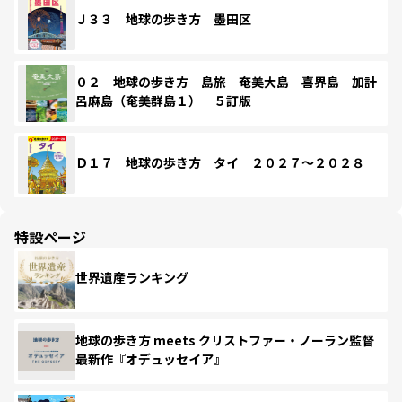
Ｊ３３ 地球の歩き方 墨田区
０２ 地球の歩き方 島旅 奄美大島 喜界島 加計
呂麻島（奄美群島１） ５訂版
Ｄ１７ 地球の歩き方 タイ ２０２７～２０２８
特設ページ
世界遺産ランキング
地球の歩き方 meets クリストファー・ノーラン監督
最新作『オデュッセイア』