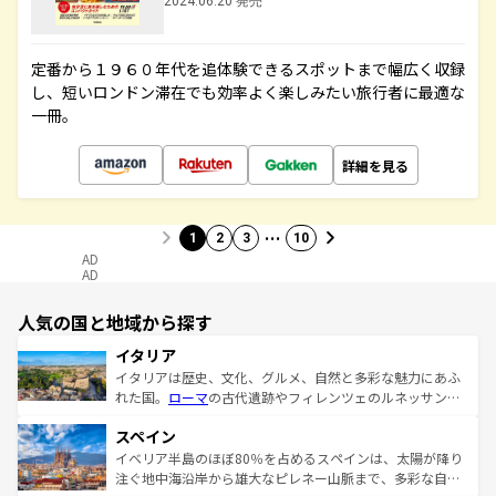
2024.06.20 発売
定番から１９６０年代を追体験できるスポットまで幅広く収録
し、短いロンドン滞在でも効率よく楽しみたい旅行者に最適な
一冊。
詳細を見る
…
1
2
3
10
AD
AD
人気の国と地域から探す
イタリア
イタリアは歴史、文化、グルメ、自然と多彩な魅力にあふ
れた国。
ローマ
の古代遺跡やフィレンツェのルネッサンス
美術、ヴェネツィアの運河など、歴史あるスポットはもち
スペイン
ろん、トスカーナの美しい田園風景やアマルフィ海岸の絶
景など、自然景観も見逃せない。観光の合間には、本場の
イベリア半島のほぼ80％を占めるスペインは、太陽が降り
ピザやパスタなど、絶品のイタリア料理を堪能することも
注ぐ地中海沿岸から雄大なピレネー山脈まで、多彩な自然