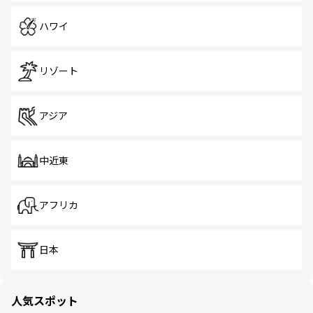
ハワイ
リゾート
アジア
中近東
アフリカ
日本
人気スポット