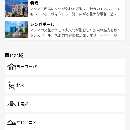
香港
とつ。フォーやバインミー、ベトナムコーヒーなどは、ぜ
の活気が交差している。北部ではチェンマイなどの山岳地
ひ現地で味わいたい。どの地域を訪れてもあたたかい人々
帯で自然と触れ合い、南部ではプーケットやクラビの美し
アジアと西洋の文化が交わる香港は、特有のエネルギーを
が旅行者を迎えてくれるので、きっと忘れられない旅にな
いビーチでリゾート気分を楽しむことができる。タイ料理
もっている。ヴィクトリア湾に広がる壮大な景色、近未来
るはずだ。 なお、新着のベトナム情報は
コンテンツ一覧
を
は世界的に有名で、屋台から高級レストランまで味覚を刺
的なアートスポット、そして歴史と現代が融合した町並
参照してほしい。
シンガポール
激する。気候は一年中温暖で、どの季節にも異なる楽しみ
み、どこを訪れても感動するはず。観光スポットが密集し
が待っている。親しみやすいタイの人々、仏教を中心とし
ており、効率よく見どころを回れるのも魅力。息をのむよ
アジアの交差点として多文化が融合した独自の魅力を放つ
た文化、そして多様な観光資源が、訪れる旅人を魅了し続
うな絶景から文化的な体験まで、香港を存分に楽しみ尽く
シンガポール。未来的な建築物が並ぶマリーナベイ、歴史
ける。 なお、新着のタイ情報は
コンテンツ一覧
を参照して
そう。 なお、新着の香港情報は
コンテンツ一覧
を参照して
と伝統を感じられるエスニックタウン、多数の緑豊かな公
ほしい。
ほしい。
園や自然保護区など、自然が調和した近代的な景観と文化
の多様性あふれるカラフルな町は、どこを歩いても新しい
国と地域
発見がある。さらに、治安のよさや充実した公共交通機関
も、旅行者にとっては魅力的なポイント。グルメも豊富
で、ホーカーズは地元の風情を楽しめる外せないスポット
ヨーロッパ
だ。訪れる人を飽きさせないシンガポールで、多様な魅力
を体感しよう。 なお、新着のシンガポール情報は
コンテン
ツ一覧
を参照してほしい。
北米
中南米
オセアニア