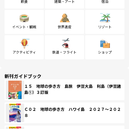
飲食
建築・アート
宿泊
イベント・観戦
世界遺産
リゾート
アクティビティ
鉄道・フライト
ショップ
新刊ガイドブック
１５ 地球の歩き方 島旅 伊豆大島 利島（伊豆諸
島①）３訂版
Ｃ０２ 地球の歩き方 ハワイ島 ２０２７～２０２
８