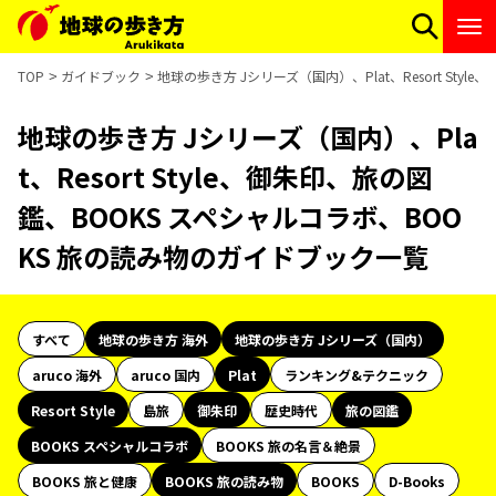
TOP
ガイドブック
地球の歩き方 Jシリーズ（国内）、Plat、Resort St
地球の歩き方 Jシリーズ（国内）、Pla
t、Resort Style、御朱印、旅の図
鑑、BOOKS スペシャルコラボ、BOO
KS 旅の読み物のガイドブック一覧
すべて
地球の歩き方 海外
地球の歩き方 Jシリーズ（国内）
aruco 海外
aruco 国内
Plat
ランキング&テクニック
Resort Style
島旅
御朱印
歴史時代
旅の図鑑
BOOKS スペシャルコラボ
BOOKS 旅の名言＆絶景
BOOKS 旅と健康
BOOKS 旅の読み物
BOOKS
D-Books