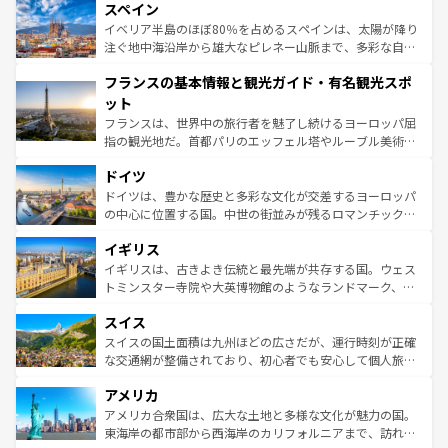
スペイン
ろん、トスカーナの美しい田園風景やアマルフィ海岸の絶
景など、自然景観も見逃せない。観光の合間には、本場の
イベリア半島のほぼ80％を占めるスペインは、太陽が降り
ピザやパスタなど、絶品のイタリア料理を堪能することも
注ぐ地中海沿岸から雄大なピレネー山脈まで、多彩な自然
できる。朝目覚めてから夜眠るまで、すべての瞬間を楽し
と文化が詰まったヨーロッパ屈指の旅行先だ。多様な地域
フランスの基本情報と観光ガイド・有名観光スポ
ませてくれるイタリアで、忘れられない旅をしてみよう！
文化が根付くこの国では、情熱的なフラメンコ、熱気あふ
なお、新着のイタリア情報は
コンテンツ一覧
を参照してほ
れる闘牛、そして美味しいタパスが生活の一部となってい
ット
しい。
る。首都マドリードの洗練された雰囲気や、バルセロナの
フランスは、世界中の旅行者を魅了し続けるヨーロッパ屈
アートに溢れた街角から、地方では古代ローマ遺跡や中世
指の観光地だ。首都パリのエッフェル塔やルーブル美術館
の城塞都市、穏やかなビーチリゾートまで多彩な表情を見
といった象徴的なスポットから、田舎町の古風な美しさま
せる。地方によって風土や気候が異なるスペインはその個
ドイツ
で、幅広い魅力が詰まっている。華麗な宮殿、歴史的な大
性で訪れる人を魅了する。 なお、新着のスペイン情報は
コ
聖堂、美しいビーチ、そして豊かな自然が、訪れる者を心
ドイツは、豊かな歴史と多彩な文化が交差するヨーロッパ
ンテンツ一覧
を参照してほしい。
から魅了する。また、フランスは美食の国としても知ら
の中心に位置する国。中世の街並みが残るロマンチック街
れ、フランス料理はユネスコ無形文化遺産にも登録されて
道から、未来を先取りするようなモダンな都市まで多様な
イギリス
いる。シャンパンの発祥地であるランス、プロヴァンスの
顔を持つこの国は、どこを歩いても飽きることがない。ベ
香り高いラベンダー畑など、多彩な楽しみ方が可能だ。さ
ルリンの文化的活気、バイエルン州のアルプスの絶景、そ
イギリスは、古きよき伝統と最先端が共存する国。ウェス
らに、パリ以外の地域にも魅力が溢れており、どの街角に
してライン川沿いのワイン畑といった風景は必見。ビール
トミンスター寺院や大英博物館のようなランドマーク、歴
も豊かな歴史と文化が息づいている。パリ以外の個性あふ
とソーセージを味わいながら地元の人と過ごす楽しい時間
史ある大学都市、美しい丘陵地帯や牧歌的な風景など、エ
れる地方に足を運ぶとそれぞれで全く異なる文化を体験で
スイス
は、お酒好きな人にはぜひ体験してほしい。 なお、新着の
リアごとに異なる魅力がある。また、優雅なアフタヌーン
きるだろう。 なお、新着のフランス情報は
コンテンツ一覧
ドイツ情報は
コンテンツ一覧
を参照してほしい。
ティー、ビール好きにはたまらない英国パブ、サッカー観
スイスの国土面積は九州ほどの広さだが、運行時刻が正確
を参照してほしい。
戦など、本場だからこそできる体験も豊富。イギリスを旅
な交通網が整備されており、初心者でも安心して個人旅行
して楽しみつくそう。 なお、新着のイギリス情報は
コンテ
を楽しめる。日本同様に時刻表どおりの旅が可能だ。中世
アメリカ
ンツ一覧
を参照してほしい。
の建物がそのまま残る町や、スイスならではのユニークな
博物館もあり、アルプス観光だけでなく町歩きも満喫する
アメリカ合衆国は、広大な土地と多様な文化が魅力の国。
ことができる。国民の所得が高いため物価も高いが、旅行
東海岸の都市部から西海岸のカリフォルニアまで、訪れる