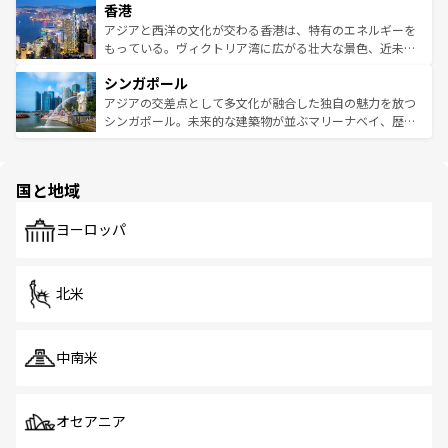
香港
とつ。フォーやバインミー、ベトナムコーヒーなどは、ぜ
の活気が交差している。北部ではチェンマイなどの山岳地
ひ現地で味わいたい。どの地域を訪れてもあたたかい人々
帯で自然と触れ合い、南部ではプーケットやクラビの美し
アジアと西洋の文化が交わる香港は、特有のエネルギーを
が旅行者を迎えてくれるので、きっと忘れられない旅にな
いビーチでリゾート気分を楽しむことができる。タイ料理
もっている。ヴィクトリア湾に広がる壮大な景色、近未来
るはずだ。 なお、新着のベトナム情報は
コンテンツ一覧
を
は世界的に有名で、屋台から高級レストランまで味覚を刺
的なアートスポット、そして歴史と現代が融合した町並
参照してほしい。
シンガポール
激する。気候は一年中温暖で、どの季節にも異なる楽しみ
み、どこを訪れても感動するはず。観光スポットが密集し
が待っている。親しみやすいタイの人々、仏教を中心とし
ており、効率よく見どころを回れるのも魅力。息をのむよ
アジアの交差点として多文化が融合した独自の魅力を放つ
た文化、そして多様な観光資源が、訪れる旅人を魅了し続
うな絶景から文化的な体験まで、香港を存分に楽しみ尽く
シンガポール。未来的な建築物が並ぶマリーナベイ、歴史
ける。 なお、新着のタイ情報は
コンテンツ一覧
を参照して
そう。 なお、新着の香港情報は
コンテンツ一覧
を参照して
と伝統を感じられるエスニックタウン、多数の緑豊かな公
ほしい。
ほしい。
園や自然保護区など、自然が調和した近代的な景観と文化
の多様性あふれるカラフルな町は、どこを歩いても新しい
国と地域
発見がある。さらに、治安のよさや充実した公共交通機関
も、旅行者にとっては魅力的なポイント。グルメも豊富
で、ホーカーズは地元の風情を楽しめる外せないスポット
ヨーロッパ
だ。訪れる人を飽きさせないシンガポールで、多様な魅力
を体感しよう。 なお、新着のシンガポール情報は
コンテン
ツ一覧
を参照してほしい。
北米
中南米
オセアニア