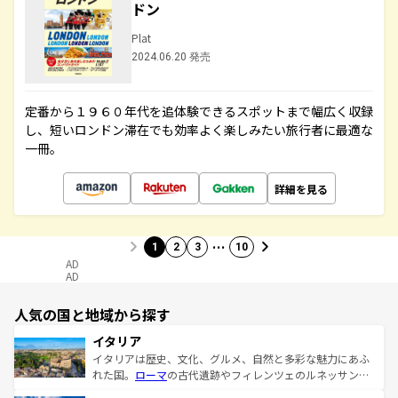
ドン
Plat
2024.06.20 発売
定番から１９６０年代を追体験できるスポットまで幅広く収録
し、短いロンドン滞在でも効率よく楽しみたい旅行者に最適な
一冊。
詳細を見る
…
1
2
3
10
AD
AD
人気の国と地域から探す
イタリア
イタリアは歴史、文化、グルメ、自然と多彩な魅力にあふ
れた国。
ローマ
の古代遺跡やフィレンツェのルネッサンス
美術、ヴェネツィアの運河など、歴史あるスポットはもち