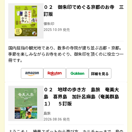
０２ 御朱印でめぐる京都のお寺 三
訂版
御朱印
2025.10.09 発売
国内屈指の観光地であり、数多の寺院が建ち並ぶ古都・京都。
季節を楽しみながらお寺をめぐり、御朱印を頂くのに役立つ一
冊です。
詳細を見る
０２ 地球の歩き方 島旅 奄美大
島 喜界島 加計呂麻島（奄美群島
１） ５訂版
島旅
2026.08.06 発売
ようこそ！ 絶景スポットから遊び方、カルチャーまで、島の