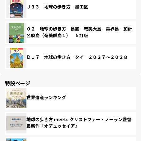
Ｊ３３ 地球の歩き方 墨田区
０２ 地球の歩き方 島旅 奄美大島 喜界島 加計
呂麻島（奄美群島１） ５訂版
Ｄ１７ 地球の歩き方 タイ ２０２７～２０２８
特設ページ
世界遺産ランキング
地球の歩き方 meets クリストファー・ノーラン監督
最新作『オデュッセイア』