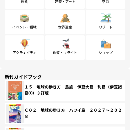
飲食
建築・アート
宿泊
イベント・観戦
世界遺産
リゾート
アクティビティ
鉄道・フライト
ショップ
新刊ガイドブック
１５ 地球の歩き方 島旅 伊豆大島 利島（伊豆諸
島①）３訂版
Ｃ０２ 地球の歩き方 ハワイ島 ２０２７～２０２
８