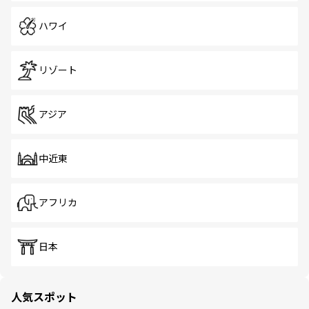
ハワイ
リゾート
アジア
中近東
アフリカ
日本
人気スポット