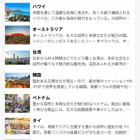
者向けの交通パス提供のサービスもあり、うまく活用すれ
場所ごとに異なる風景と体験が待っている。ニューヨーク
ハワイ
ば市内交通費無料で観光を楽しむこともできる。 なお、新
のような巨大都市は、観光、ショッピング、エンターテイ
着のスイス情報は
コンテンツ一覧
を参照してほしい。
ンメントが詰まった刺激的なスポットだ。一方、アメリカ
年間を通じて温暖な気候に恵まれ、多くの島で構成される
西部には大自然が広がり、グランドキャニオンやイエロー
ハワイは、どの島も独自の魅力をもっている。大自然の神
ストーン国立公園といった絶景が堪能できる。さらに、南
秘を感じたいなら、火山が生み出した壮大な景観を誇るハ
オーストラリア
部のニューオーリンズでは、音楽と美食が融合した独特の
ワイ島は見逃せない。また、定番の観光地といえばオアフ
文化が魅力。旅行者はアメリカの各地域で異なる魅力を楽
島だが、静かな自然を求めるならマウイ島やカウアイ島が
オーストラリアは、壮大な自然と多様な文化が魅力の国。
しみながら、その多様性と豊かな歴史を感じることができ
おすすめ。エメラルドグリーンに輝く海をはじめ、豊かな
シドニーのシンボルであるシドニー・オペラハウス、オー
るだろう。車でのロードトリップや列車の旅も、アメリカ
文化や歴史が息づいている。「アロハスピリット」と呼ば
ストラリア東海岸北部に広がる大サンゴ礁地帯グレートバ
ならではの贅沢な旅のスタイルだ。 なお、新着のアメリカ
台湾
れるおもてなしの心で訪れる人々を迎えてくれるハワイの
リアリーフや大陸中央部にそびえるウルル（エアーズロッ
情報は
コンテンツ一覧
を参照してほしい。
人々、おいしいローカルフードやハワイアンミュージッ
ク）、タスマニアの美しい原生林やケアンズの熱帯雨林な
日本から約４時間ほどでたどり着く台湾は、多彩な文化と
ク、伝統的なフラダンスなど、すべてがハワイの魅力を彩
ど、見どころがたくさん。また、カフェやワイン、オージ
自然が織りなす魅力的な観光地。活気あふれる大都市の台
っている。訪れるたびに新しい発見と感動が待っているハ
ービーフなどの食文化も豊かで、美味しいものであふれて
北やノスタルジックな町並みが人気な九份（ジォウフェ
ワイを、存分に味わってほしい。 なお、新着のハワイ情報
韓国
いる。アクティビティも充実しており、サーフィンやダイ
ン）、静ひつな山岳地帯である台湾東部など、都市の喧騒
は
コンテンツ一覧
を参照してほしい。
ビング、ハイキングなど、アウトドア好きにはたまらな
と山間の静けさが共存しており、訪れる人に新しい発見と
歴史ある王朝文化が残る一方で、最先端のファッションやK
い。オーストラリアの多彩な魅力を存分に味わいつくそ
驚きをもたらしてくれる。また、奥深い台湾の食文化も魅
-POPで世界を席巻している韓国。首都ソウルの宮殿や伝統
う。 なお、新着のオーストラリア情報は
コンテンツ一覧
を
力で、夜市などの屋台グルメから高級料理、ヘルシーで美
家屋が並ぶエリアでは韓国の歴史と文化に浸ることがで
参照してほしい。
ベトナム
容にもいいと評判のスイーツなど、バラエティ豊かな料理
き、地方に足を延ばせば四季折々の自然美を楽しむことが
が味わえる。 なお、新着の台湾情報は
コンテンツ一覧
を参
できる。そして、キムチや焼肉、絶品のストリートフード
豊かな自然と多様な文化が魅力的なベトナム。南北に細長
照してほしい。
まで、さまざまな韓国料理が待っている。夜には、韓国な
く伸びる国土には、広大な田園風景や青々とした山々、世
らではのナイトライフも堪能できる。あたたかいホスピタ
界遺産に登録された壮大な自然景観が点在し、都市部では
タイ
リティに包まれながら、韓国の多彩な魅力を心ゆくまで味
急速な発展と共に伝統が息づく。ハノイの古い町並みやホ
わってみてほしい。 なお、新着の韓国情報は
コンテンツ一
ーチミン市のフランス統治時代の建物も、独特の雰囲気を
タイは、東南アジアに位置する豊かな自然と歴史が息づく
覧
を参照してほしい。
醸し出している。また、バラエティの豊かさとおいしさで
国だ。首都バンコクは高層ビルが立ち並ぶ一方、伝統的な
世界中の食通を魅了してやまないベトナム料理も魅力のひ
寺院や市場がいたるところに点在し、古きよき文化と現代