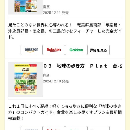
島旅
2025.12.11 発売
見たことのない世界に心奪われる！ 奄美群島南部「与論島・
沖永良部島・徳之島」の三島だけをフィーチャーした完全ガイ
ド。
詳細を見る
０３ 地球の歩き方 Ｐｌａｔ 台北
Plat
2024.12.19 発売
これ１冊にすべて凝縮！軽くて持ち歩きに便利な「地球の歩き
方」のコンパクトガイド。台北を楽しみ尽くすプラン＆最新情
報満載！