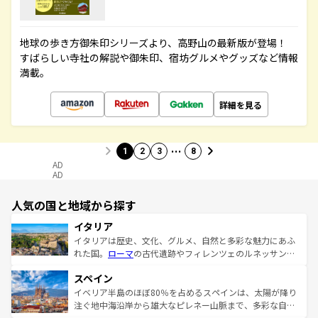
地球の歩き方御朱印シリーズより、高野山の最新版が登場！
すばらしい寺社の解説や御朱印、宿坊グルメやグッズなど情報
満載。
詳細を見る
…
1
2
3
8
AD
AD
人気の国と地域から探す
イタリア
イタリアは歴史、文化、グルメ、自然と多彩な魅力にあふ
れた国。
ローマ
の古代遺跡やフィレンツェのルネッサンス
美術、ヴェネツィアの運河など、歴史あるスポットはもち
スペイン
ろん、トスカーナの美しい田園風景やアマルフィ海岸の絶
景など、自然景観も見逃せない。観光の合間には、本場の
イベリア半島のほぼ80％を占めるスペインは、太陽が降り
ピザやパスタなど、絶品のイタリア料理を堪能することも
注ぐ地中海沿岸から雄大なピレネー山脈まで、多彩な自然
できる。朝目覚めてから夜眠るまで、すべての瞬間を楽し
と文化が詰まったヨーロッパ屈指の旅行先だ。多様な地域