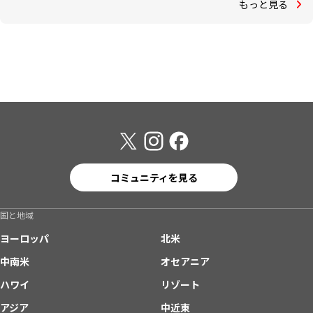
もっと見る
コミュニティを見る
国と地域
ヨーロッパ
北米
中南米
オセアニア
ハワイ
リゾート
アジア
中近東