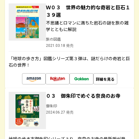
Ｗ０３ 世界の魅力的な奇岩と巨石１
３９選
不思議とロマンに満ちた岩石の謎を旅の雑
学とともに解説
旅の図鑑
2021.03.18 発売
「地球の歩き方」図鑑シリーズ第３弾は、謎だらけの奇岩と巨
石の世界！
詳細を見る
０３ 御朱印でめぐる奈良のお寺
御朱印
2024.06.27 発売
地球の歩き方御朱印シリーズより、奈良のお寺の最新版が登