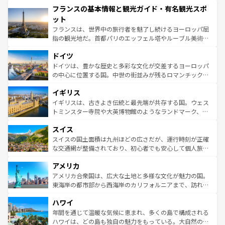
フランスの基本情報と観光ガイド・有名観光スポ
ませてくれるイタリアで、忘れられない旅をしてみよう！
文化が根付くこの国では、情熱的なフラメンコ、熱気あふ
なお、新着のイタリア情報は
コンテンツ一覧
を参照してほ
れる闘牛、そして美味しいタパスが生活の一部となってい
ット
しい。
る。首都マドリードの洗練された雰囲気や、バルセロナの
フランスは、世界中の旅行者を魅了し続けるヨーロッパ屈
アートに溢れた街角から、地方では古代ローマ遺跡や中世
指の観光地だ。首都パリのエッフェル塔やルーブル美術館
の城塞都市、穏やかなビーチリゾートまで多彩な表情を見
といった象徴的なスポットから、田舎町の古風な美しさま
せる。地方によって風土や気候が異なるスペインはその個
ドイツ
で、幅広い魅力が詰まっている。華麗な宮殿、歴史的な大
性で訪れる人を魅了する。 なお、新着のスペイン情報は
コ
聖堂、美しいビーチ、そして豊かな自然が、訪れる者を心
ドイツは、豊かな歴史と多彩な文化が交差するヨーロッパ
ンテンツ一覧
を参照してほしい。
から魅了する。また、フランスは美食の国としても知ら
の中心に位置する国。中世の街並みが残るロマンチック街
れ、フランス料理はユネスコ無形文化遺産にも登録されて
道から、未来を先取りするようなモダンな都市まで多様な
イギリス
いる。シャンパンの発祥地であるランス、プロヴァンスの
顔を持つこの国は、どこを歩いても飽きることがない。ベ
香り高いラベンダー畑など、多彩な楽しみ方が可能だ。さ
ルリンの文化的活気、バイエルン州のアルプスの絶景、そ
イギリスは、古きよき伝統と最先端が共存する国。ウェス
らに、パリ以外の地域にも魅力が溢れており、どの街角に
してライン川沿いのワイン畑といった風景は必見。ビール
トミンスター寺院や大英博物館のようなランドマーク、歴
も豊かな歴史と文化が息づいている。パリ以外の個性あふ
とソーセージを味わいながら地元の人と過ごす楽しい時間
史ある大学都市、美しい丘陵地帯や牧歌的な風景など、エ
れる地方に足を運ぶとそれぞれで全く異なる文化を体験で
スイス
は、お酒好きな人にはぜひ体験してほしい。 なお、新着の
リアごとに異なる魅力がある。また、優雅なアフタヌーン
きるだろう。 なお、新着のフランス情報は
コンテンツ一覧
ドイツ情報は
コンテンツ一覧
を参照してほしい。
ティー、ビール好きにはたまらない英国パブ、サッカー観
スイスの国土面積は九州ほどの広さだが、運行時刻が正確
を参照してほしい。
戦など、本場だからこそできる体験も豊富。イギリスを旅
な交通網が整備されており、初心者でも安心して個人旅行
して楽しみつくそう。 なお、新着のイギリス情報は
コンテ
を楽しめる。日本同様に時刻表どおりの旅が可能だ。中世
アメリカ
ンツ一覧
を参照してほしい。
の建物がそのまま残る町や、スイスならではのユニークな
博物館もあり、アルプス観光だけでなく町歩きも満喫する
アメリカ合衆国は、広大な土地と多様な文化が魅力の国。
ことができる。国民の所得が高いため物価も高いが、旅行
東海岸の都市部から西海岸のカリフォルニアまで、訪れる
者向けの交通パス提供のサービスもあり、うまく活用すれ
場所ごとに異なる風景と体験が待っている。ニューヨーク
ハワイ
ば市内交通費無料で観光を楽しむこともできる。 なお、新
のような巨大都市は、観光、ショッピング、エンターテイ
着のスイス情報は
コンテンツ一覧
を参照してほしい。
ンメントが詰まった刺激的なスポットだ。一方、アメリカ
年間を通じて温暖な気候に恵まれ、多くの島で構成される
西部には大自然が広がり、グランドキャニオンやイエロー
ハワイは、どの島も独自の魅力をもっている。大自然の神