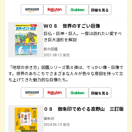
詳細を見る
Ｗ０８ 世界のすごい巨像
巨仏・巨神・巨人。一度は訪れたい愛すべ
き巨大造形を解説
旅の図鑑
2021.08.12 発売
「地球の歩き方」図鑑シリーズ第８弾は、でっかい像・巨像で
す。世界のあちこちでさまざまな人々が色々な意図を持って立
ち上げてきた魅力的な巨像たち。
詳細を見る
０８ 御朱印でめぐる高野山 三訂版
御朱印
2024.06.13 発売