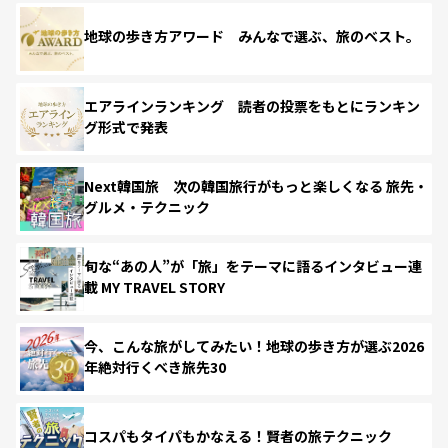
地球の歩き方アワード みんなで選ぶ、旅のベスト。
エアラインランキング 読者の投票をもとにランキン
グ形式で発表
Next韓国旅 次の韓国旅行がもっと楽しくなる 旅先・
グルメ・テクニック
旬な“あの人”が「旅」をテーマに語るインタビュー連
載 MY TRAVEL STORY
今、こんな旅がしてみたい！地球の歩き方が選ぶ2026
年絶対行くべき旅先30
コスパもタイパもかなえる！賢者の旅テクニック