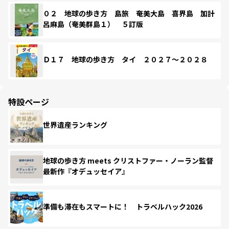
０２ 地球の歩き方 島旅 奄美大島 喜界島 加計
呂麻島（奄美群島１） ５訂版
Ｄ１７ 地球の歩き方 タイ ２０２７～２０２８
特設ページ
世界遺産ランキング
地球の歩き方 meets クリストファー・ノーラン監督
最新作『オデュッセイア』
準備も滞在もスマートに！ トラベルハック2026