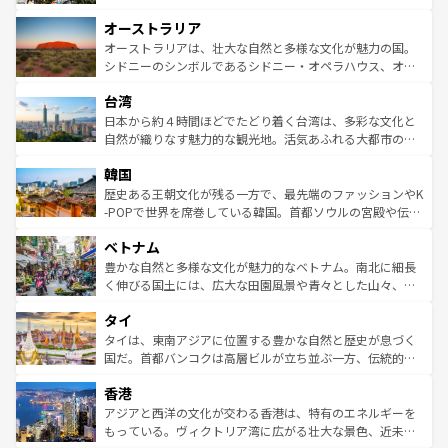
ストーン国立公園といった絶景が堪能できる。さらに、南
秘を感じたいなら、火山が生み出した壮大な景観を誇るハ
オーストラリア
部のニューオーリンズでは、音楽と美食が融合した独特の
ワイ島は見逃せない。また、定番の観光地といえばオアフ
文化が魅力。旅行者はアメリカの各地域で異なる魅力を楽
島だが、静かな自然を求めるならマウイ島やカウアイ島が
オーストラリアは、壮大な自然と多様な文化が魅力の国。
しみながら、その多様性と豊かな歴史を感じることができ
おすすめ。エメラルドグリーンに輝く海をはじめ、豊かな
シドニーのシンボルであるシドニー・オペラハウス、オー
るだろう。車でのロードトリップや列車の旅も、アメリカ
文化や歴史が息づいている。「アロハスピリット」と呼ば
ストラリア東海岸北部に広がる大サンゴ礁地帯グレートバ
ならではの贅沢な旅のスタイルだ。 なお、新着のアメリカ
台湾
れるおもてなしの心で訪れる人々を迎えてくれるハワイの
リアリーフや大陸中央部にそびえるウルル（エアーズロッ
情報は
コンテンツ一覧
を参照してほしい。
人々、おいしいローカルフードやハワイアンミュージッ
ク）、タスマニアの美しい原生林やケアンズの熱帯雨林な
日本から約４時間ほどでたどり着く台湾は、多彩な文化と
ク、伝統的なフラダンスなど、すべてがハワイの魅力を彩
ど、見どころがたくさん。また、カフェやワイン、オージ
自然が織りなす魅力的な観光地。活気あふれる大都市の台
っている。訪れるたびに新しい発見と感動が待っているハ
ービーフなどの食文化も豊かで、美味しいものであふれて
北やノスタルジックな町並みが人気な九份（ジォウフェ
ワイを、存分に味わってほしい。 なお、新着のハワイ情報
韓国
いる。アクティビティも充実しており、サーフィンやダイ
ン）、静ひつな山岳地帯である台湾東部など、都市の喧騒
は
コンテンツ一覧
を参照してほしい。
ビング、ハイキングなど、アウトドア好きにはたまらな
と山間の静けさが共存しており、訪れる人に新しい発見と
歴史ある王朝文化が残る一方で、最先端のファッションやK
い。オーストラリアの多彩な魅力を存分に味わいつくそ
驚きをもたらしてくれる。また、奥深い台湾の食文化も魅
-POPで世界を席巻している韓国。首都ソウルの宮殿や伝統
う。 なお、新着のオーストラリア情報は
コンテンツ一覧
を
力で、夜市などの屋台グルメから高級料理、ヘルシーで美
家屋が並ぶエリアでは韓国の歴史と文化に浸ることがで
参照してほしい。
ベトナム
容にもいいと評判のスイーツなど、バラエティ豊かな料理
き、地方に足を延ばせば四季折々の自然美を楽しむことが
が味わえる。 なお、新着の台湾情報は
コンテンツ一覧
を参
できる。そして、キムチや焼肉、絶品のストリートフード
豊かな自然と多様な文化が魅力的なベトナム。南北に細長
照してほしい。
まで、さまざまな韓国料理が待っている。夜には、韓国な
く伸びる国土には、広大な田園風景や青々とした山々、世
らではのナイトライフも堪能できる。あたたかいホスピタ
界遺産に登録された壮大な自然景観が点在し、都市部では
タイ
リティに包まれながら、韓国の多彩な魅力を心ゆくまで味
急速な発展と共に伝統が息づく。ハノイの古い町並みやホ
わってみてほしい。 なお、新着の韓国情報は
コンテンツ一
ーチミン市のフランス統治時代の建物も、独特の雰囲気を
タイは、東南アジアに位置する豊かな自然と歴史が息づく
覧
を参照してほしい。
醸し出している。また、バラエティの豊かさとおいしさで
国だ。首都バンコクは高層ビルが立ち並ぶ一方、伝統的な
世界中の食通を魅了してやまないベトナム料理も魅力のひ
寺院や市場がいたるところに点在し、古きよき文化と現代
香港
とつ。フォーやバインミー、ベトナムコーヒーなどは、ぜ
の活気が交差している。北部ではチェンマイなどの山岳地
ひ現地で味わいたい。どの地域を訪れてもあたたかい人々
帯で自然と触れ合い、南部ではプーケットやクラビの美し
アジアと西洋の文化が交わる香港は、特有のエネルギーを
が旅行者を迎えてくれるので、きっと忘れられない旅にな
いビーチでリゾート気分を楽しむことができる。タイ料理
もっている。ヴィクトリア湾に広がる壮大な景色、近未来
るはずだ。 なお、新着のベトナム情報は
コンテンツ一覧
を
は世界的に有名で、屋台から高級レストランまで味覚を刺