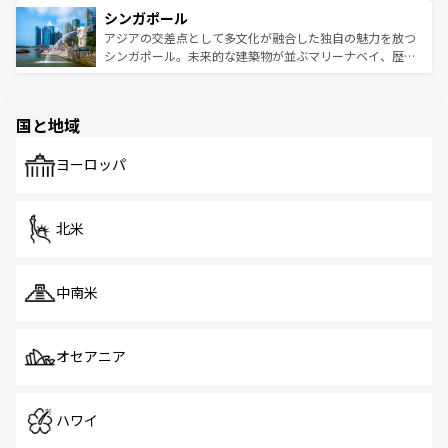
的なアートスポット、そして歴史と現代が融合した町並
参照してほしい。
シンガポール
激する。気候は一年中温暖で、どの季節にも異なる楽しみ
み、どこを訪れても感動するはず。観光スポットが密集し
が待っている。親しみやすいタイの人々、仏教を中心とし
ており、効率よく見どころを回れるのも魅力。息をのむよ
アジアの交差点として多文化が融合した独自の魅力を放つ
た文化、そして多様な観光資源が、訪れる旅人を魅了し続
うな絶景から文化的な体験まで、香港を存分に楽しみ尽く
シンガポール。未来的な建築物が並ぶマリーナベイ、歴史
ける。 なお、新着のタイ情報は
コンテンツ一覧
を参照して
そう。 なお、新着の香港情報は
コンテンツ一覧
を参照して
と伝統を感じられるエスニックタウン、多数の緑豊かな公
ほしい。
ほしい。
園や自然保護区など、自然が調和した近代的な景観と文化
の多様性あふれるカラフルな町は、どこを歩いても新しい
国と地域
発見がある。さらに、治安のよさや充実した公共交通機関
も、旅行者にとっては魅力的なポイント。グルメも豊富
で、ホーカーズは地元の風情を楽しめる外せないスポット
ヨーロッパ
だ。訪れる人を飽きさせないシンガポールで、多様な魅力
を体感しよう。 なお、新着のシンガポール情報は
コンテン
ツ一覧
を参照してほしい。
北米
中南米
オセアニア
ハワイ