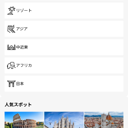
リゾート
アジア
中近東
アフリカ
日本
人気スポット