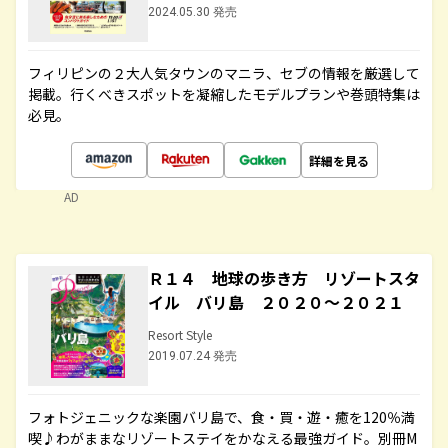
2024.05.30 発売
フィリピンの２大人気タウンのマニラ、セブの情報を厳選して
掲載。行くべきスポットを凝縮したモデルプランや巻頭特集は
必見。
詳細を見る
AD
Ｒ１４ 地球の歩き方 リゾートスタ
イル バリ島 ２０２０～２０２１
Resort Style
2019.07.24 発売
フォトジェニックな楽園バリ島で、食・買・遊・癒を120％満
喫♪わがままなリゾートステイをかなえる最強ガイド。別冊M