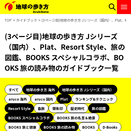
TOP
ガイドブック
(3ページ目)地球の歩き方 Jシリーズ（国内）、Plat、Res
(3ページ目)地球の歩き方 Jシリーズ
（国内）、Plat、Resort Style、旅の
図鑑、BOOKS スペシャルコラボ、BO
OKS 旅の読み物のガイドブック一覧
すべて
地球の歩き方 海外
地球の歩き方 Jシリーズ（国内）
aruco 海外
aruco 国内
Plat
ランキング&テクニック
Resort Style
島旅
御朱印
歴史時代
旅の図鑑
BOOKS スペシャルコラボ
BOOKS 旅の名言＆絶景
BOOKS 旅と健康
BOOKS 旅の読み物
BOOKS
D-Books