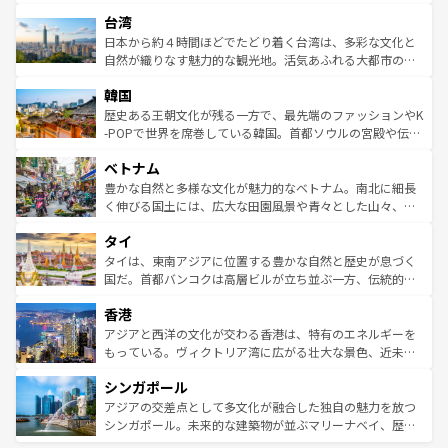
るだろう。車でのロードトリップや列車の旅も、アメリカ
文化や歴史が息づいている。「アロハスピリット」と呼ば
ストラリア東海岸北部に広がる大サンゴ礁地帯グレートバ
ならではの贅沢な旅のスタイルだ。 なお、新着のアメリカ
台湾
れるおもてなしの心で訪れる人々を迎えてくれるハワイの
リアリーフや大陸中央部にそびえるウルル（エアーズロッ
情報は
コンテンツ一覧
を参照してほしい。
人々、おいしいローカルフードやハワイアンミュージッ
ク）、タスマニアの美しい原生林やケアンズの熱帯雨林な
日本から約４時間ほどでたどり着く台湾は、多彩な文化と
ク、伝統的なフラダンスなど、すべてがハワイの魅力を彩
ど、見どころがたくさん。また、カフェやワイン、オージ
自然が織りなす魅力的な観光地。活気あふれる大都市の台
っている。訪れるたびに新しい発見と感動が待っているハ
ービーフなどの食文化も豊かで、美味しいものであふれて
北やノスタルジックな町並みが人気な九份（ジォウフェ
ワイを、存分に味わってほしい。 なお、新着のハワイ情報
韓国
いる。アクティビティも充実しており、サーフィンやダイ
ン）、静ひつな山岳地帯である台湾東部など、都市の喧騒
は
コンテンツ一覧
を参照してほしい。
ビング、ハイキングなど、アウトドア好きにはたまらな
と山間の静けさが共存しており、訪れる人に新しい発見と
歴史ある王朝文化が残る一方で、最先端のファッションやK
い。オーストラリアの多彩な魅力を存分に味わいつくそ
驚きをもたらしてくれる。また、奥深い台湾の食文化も魅
-POPで世界を席巻している韓国。首都ソウルの宮殿や伝統
う。 なお、新着のオーストラリア情報は
コンテンツ一覧
を
力で、夜市などの屋台グルメから高級料理、ヘルシーで美
家屋が並ぶエリアでは韓国の歴史と文化に浸ることがで
参照してほしい。
ベトナム
容にもいいと評判のスイーツなど、バラエティ豊かな料理
き、地方に足を延ばせば四季折々の自然美を楽しむことが
が味わえる。 なお、新着の台湾情報は
コンテンツ一覧
を参
できる。そして、キムチや焼肉、絶品のストリートフード
豊かな自然と多様な文化が魅力的なベトナム。南北に細長
照してほしい。
まで、さまざまな韓国料理が待っている。夜には、韓国な
く伸びる国土には、広大な田園風景や青々とした山々、世
らではのナイトライフも堪能できる。あたたかいホスピタ
界遺産に登録された壮大な自然景観が点在し、都市部では
タイ
リティに包まれながら、韓国の多彩な魅力を心ゆくまで味
急速な発展と共に伝統が息づく。ハノイの古い町並みやホ
わってみてほしい。 なお、新着の韓国情報は
コンテンツ一
ーチミン市のフランス統治時代の建物も、独特の雰囲気を
タイは、東南アジアに位置する豊かな自然と歴史が息づく
覧
を参照してほしい。
醸し出している。また、バラエティの豊かさとおいしさで
国だ。首都バンコクは高層ビルが立ち並ぶ一方、伝統的な
世界中の食通を魅了してやまないベトナム料理も魅力のひ
寺院や市場がいたるところに点在し、古きよき文化と現代
香港
とつ。フォーやバインミー、ベトナムコーヒーなどは、ぜ
の活気が交差している。北部ではチェンマイなどの山岳地
ひ現地で味わいたい。どの地域を訪れてもあたたかい人々
帯で自然と触れ合い、南部ではプーケットやクラビの美し
アジアと西洋の文化が交わる香港は、特有のエネルギーを
が旅行者を迎えてくれるので、きっと忘れられない旅にな
いビーチでリゾート気分を楽しむことができる。タイ料理
もっている。ヴィクトリア湾に広がる壮大な景色、近未来
るはずだ。 なお、新着のベトナム情報は
コンテンツ一覧
を
は世界的に有名で、屋台から高級レストランまで味覚を刺
的なアートスポット、そして歴史と現代が融合した町並
参照してほしい。
シンガポール
激する。気候は一年中温暖で、どの季節にも異なる楽しみ
み、どこを訪れても感動するはず。観光スポットが密集し
が待っている。親しみやすいタイの人々、仏教を中心とし
ており、効率よく見どころを回れるのも魅力。息をのむよ
アジアの交差点として多文化が融合した独自の魅力を放つ
た文化、そして多様な観光資源が、訪れる旅人を魅了し続
うな絶景から文化的な体験まで、香港を存分に楽しみ尽く
シンガポール。未来的な建築物が並ぶマリーナベイ、歴史
ける。 なお、新着のタイ情報は
コンテンツ一覧
を参照して
そう。 なお、新着の香港情報は
コンテンツ一覧
を参照して
と伝統を感じられるエスニックタウン、多数の緑豊かな公