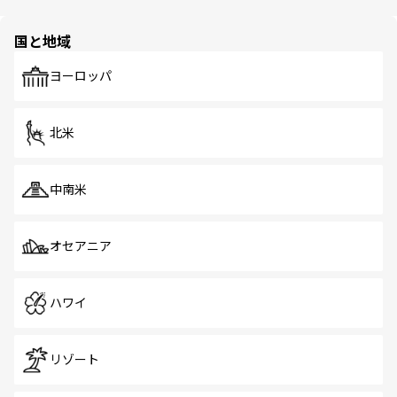
ほしい。
ほしい。
園や自然保護区など、自然が調和した近代的な景観と文化
の多様性あふれるカラフルな町は、どこを歩いても新しい
国と地域
発見がある。さらに、治安のよさや充実した公共交通機関
も、旅行者にとっては魅力的なポイント。グルメも豊富
で、ホーカーズは地元の風情を楽しめる外せないスポット
ヨーロッパ
だ。訪れる人を飽きさせないシンガポールで、多様な魅力
を体感しよう。 なお、新着のシンガポール情報は
コンテン
ツ一覧
を参照してほしい。
北米
中南米
オセアニア
ハワイ
リゾート