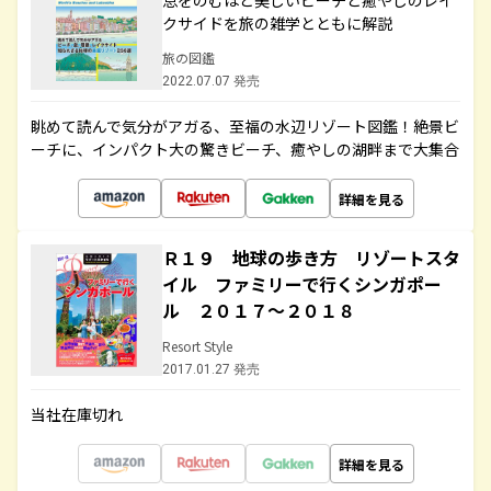
息をのむほど美しいビーチと癒やしのレイ
クサイドを旅の雑学とともに解説
旅の図鑑
2022.07.07 発売
眺めて読んで気分がアガる、至福の水辺リゾート図鑑！絶景ビ
ーチに、インパクト大の驚きビーチ、癒やしの湖畔まで大集合
詳細を見る
Ｒ１９ 地球の歩き方 リゾートスタ
イル ファミリーで行くシンガポー
ル ２０１７～２０１８
Resort Style
2017.01.27 発売
当社在庫切れ
詳細を見る