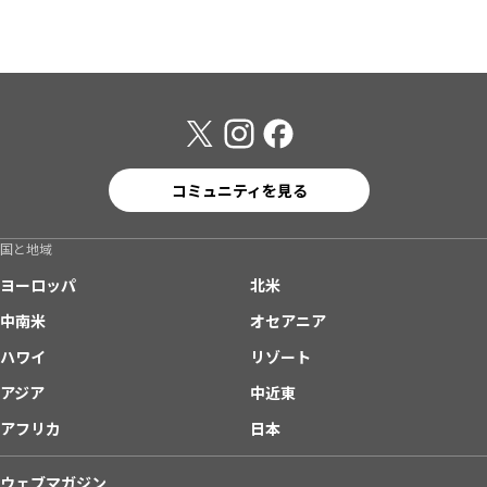
コミュニティを見る
国と地域
ヨーロッパ
北米
中南米
オセアニア
ハワイ
リゾート
アジア
中近東
アフリカ
日本
ウェブマガジン