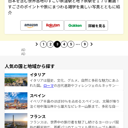
日本を含む世界各地のすごい鉄道駅と地下鉄駅を１７０厳選！
すごさのポイントや旅にまつわる雑学を美しい写真とともに紹
介
詳細を見る
…
1
2
3
4
5
9
AD
AD
人気の国と地域から探す
イタリア
イタリアは歴史、文化、グルメ、自然と多彩な魅力にあふ
れた国。
ローマ
の古代遺跡やフィレンツェのルネッサンス
美術、ヴェネツィアの運河など、歴史あるスポットはもち
スペイン
ろん、トスカーナの美しい田園風景やアマルフィ海岸の絶
景など、自然景観も見逃せない。観光の合間には、本場の
イベリア半島のほぼ80％を占めるスペインは、太陽が降り
ピザやパスタなど、絶品のイタリア料理を堪能することも
注ぐ地中海沿岸から雄大なピレネー山脈まで、多彩な自然
できる。朝目覚めてから夜眠るまで、すべての瞬間を楽し
と文化が詰まったヨーロッパ屈指の旅行先だ。多様な地域
フランス
ませてくれるイタリアで、忘れられない旅をしてみよう！
文化が根付くこの国では、情熱的なフラメンコ、熱気あふ
なお、新着のイタリア情報は
コンテンツ一覧
を参照してほ
れる闘牛、そして美味しいタパスが生活の一部となってい
フランスは、世界中の旅行者を魅了し続けるヨーロッパ屈
しい。
る。首都マドリードの洗練された雰囲気や、バルセロナの
指の観光地だ。首都パリのエッフェル塔やルーブル美術館