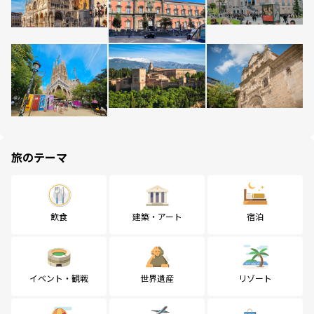
旅のテーマ
飲食
建築・アート
宿泊
イベント・観戦
世界遺産
リゾート