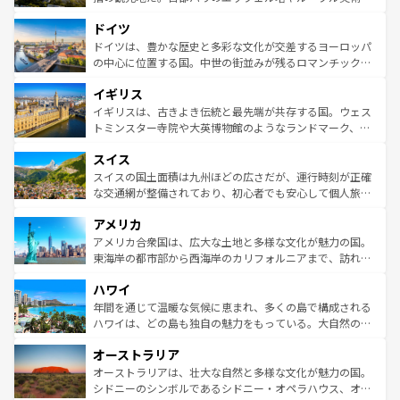
アートに溢れた街角から、地方では古代ローマ遺跡や中世
といった象徴的なスポットから、田舎町の古風な美しさま
ドイツ
の城塞都市、穏やかなビーチリゾートまで多彩な表情を見
で、幅広い魅力が詰まっている。華麗な宮殿、歴史的な大
せる。地方によって風土や気候が異なるスペインはその個
聖堂、美しいビーチ、そして豊かな自然が、訪れる者を心
ドイツは、豊かな歴史と多彩な文化が交差するヨーロッパ
性で訪れる人を魅了する。 なお、新着のスペイン情報は
コ
から魅了する。また、フランスは美食の国としても知ら
の中心に位置する国。中世の街並みが残るロマンチック街
ンテンツ一覧
を参照してほしい。
れ、フランス料理はユネスコ無形文化遺産にも登録されて
道から、未来を先取りするようなモダンな都市まで多様な
イギリス
いる。シャンパンの発祥地であるランス、プロヴァンスの
顔を持つこの国は、どこを歩いても飽きることがない。ベ
香り高いラベンダー畑など、多彩な楽しみ方が可能だ。さ
ルリンの文化的活気、バイエルン州のアルプスの絶景、そ
イギリスは、古きよき伝統と最先端が共存する国。ウェス
らに、パリ以外の地域にも魅力が溢れており、どの街角に
してライン川沿いのワイン畑といった風景は必見。ビール
トミンスター寺院や大英博物館のようなランドマーク、歴
も豊かな歴史と文化が息づいている。パリ以外の個性あふ
とソーセージを味わいながら地元の人と過ごす楽しい時間
史ある大学都市、美しい丘陵地帯や牧歌的な風景など、エ
れる地方に足を運ぶとそれぞれで全く異なる文化を体験で
スイス
は、お酒好きな人にはぜひ体験してほしい。 なお、新着の
リアごとに異なる魅力がある。また、優雅なアフタヌーン
きるだろう。 なお、新着のフランス情報は
コンテンツ一覧
ドイツ情報は
コンテンツ一覧
を参照してほしい。
ティー、ビール好きにはたまらない英国パブ、サッカー観
スイスの国土面積は九州ほどの広さだが、運行時刻が正確
を参照してほしい。
戦など、本場だからこそできる体験も豊富。イギリスを旅
な交通網が整備されており、初心者でも安心して個人旅行
して楽しみつくそう。 なお、新着のイギリス情報は
コンテ
を楽しめる。日本同様に時刻表どおりの旅が可能だ。中世
アメリカ
ンツ一覧
を参照してほしい。
の建物がそのまま残る町や、スイスならではのユニークな
博物館もあり、アルプス観光だけでなく町歩きも満喫する
アメリカ合衆国は、広大な土地と多様な文化が魅力の国。
ことができる。国民の所得が高いため物価も高いが、旅行
東海岸の都市部から西海岸のカリフォルニアまで、訪れる
者向けの交通パス提供のサービスもあり、うまく活用すれ
場所ごとに異なる風景と体験が待っている。ニューヨーク
ハワイ
ば市内交通費無料で観光を楽しむこともできる。 なお、新
のような巨大都市は、観光、ショッピング、エンターテイ
着のスイス情報は
コンテンツ一覧
を参照してほしい。
ンメントが詰まった刺激的なスポットだ。一方、アメリカ
年間を通じて温暖な気候に恵まれ、多くの島で構成される
西部には大自然が広がり、グランドキャニオンやイエロー
ハワイは、どの島も独自の魅力をもっている。大自然の神
ストーン国立公園といった絶景が堪能できる。さらに、南
秘を感じたいなら、火山が生み出した壮大な景観を誇るハ
オーストラリア
部のニューオーリンズでは、音楽と美食が融合した独特の
ワイ島は見逃せない。また、定番の観光地といえばオアフ
文化が魅力。旅行者はアメリカの各地域で異なる魅力を楽
島だが、静かな自然を求めるならマウイ島やカウアイ島が
オーストラリアは、壮大な自然と多様な文化が魅力の国。
しみながら、その多様性と豊かな歴史を感じることができ
おすすめ。エメラルドグリーンに輝く海をはじめ、豊かな
シドニーのシンボルであるシドニー・オペラハウス、オー