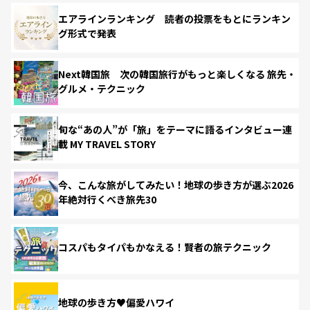
エアラインランキング 読者の投票をもとにランキン
グ形式で発表
Next韓国旅 次の韓国旅行がもっと楽しくなる 旅先・
グルメ・テクニック
旬な“あの人”が「旅」をテーマに語るインタビュー連
載 MY TRAVEL STORY
今、こんな旅がしてみたい！地球の歩き方が選ぶ2026
年絶対行くべき旅先30
コスパもタイパもかなえる！賢者の旅テクニック
地球の歩き方♥偏愛ハワイ