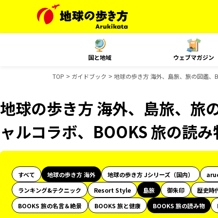
国と地域
ウェブマガジン
TOP
ガイドブック
地球の歩き方 海外、島旅、旅の図鑑、B
地球の歩き方 海外、島旅、旅の
ャルコラボ、BOOKS 旅の読
すべて
地球の歩き方 海外
地球の歩き方 Jシリーズ（国内）
aru
ランキング&テクニック
Resort Style
島旅
御朱印
歴史時
BOOKS 旅の名言＆絶景
BOOKS 旅と健康
BOOKS 旅の読み物