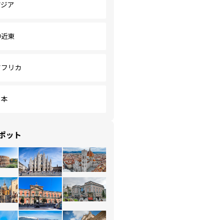
アジア
中近東
アフリカ
日本
ポット