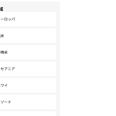
域
ヨーロッパ
北米
中南米
オセアニア
ハワイ
リゾート