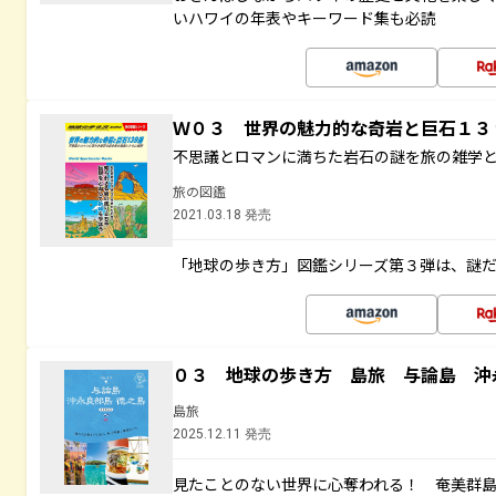
いハワイの年表やキーワード集も必読
Ｗ０３ 世界の魅力的な奇岩と巨石１
不思議とロマンに満ちた岩石の謎を旅の雑学
旅の図鑑
2021.03.18 発売
「地球の歩き方」図鑑シリーズ第３弾は、謎
０３ 地球の歩き方 島旅 与論島 沖
島旅
2025.12.11 発売
見たことのない世界に心奪われる！ 奄美群