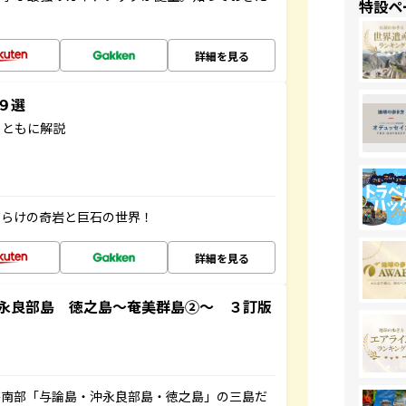
特設ペ
詳細を見る
３９選
とともに解説
だらけの奇岩と巨石の世界！
詳細を見る
永良部島 徳之島～奄美群島②～ ３訂版
島南部「与論島・沖永良部島・徳之島」の三島だ