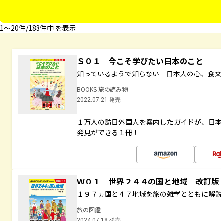
1〜20件/188件中 を表示
Ｓ０１ 今こそ学びたい日本のこと
知っているようで知らない 日本人の心、食
BOOKS 旅の読み物
2022.07.21 発売
１万人の訪日外国人を案内したガイドが、日
発見ができる１冊！
Ｗ０１ 世界２４４の国と地域 改訂版
１９７ヵ国と４７地域を旅の雑学とともに解
旅の図鑑
2024.07.18 発売