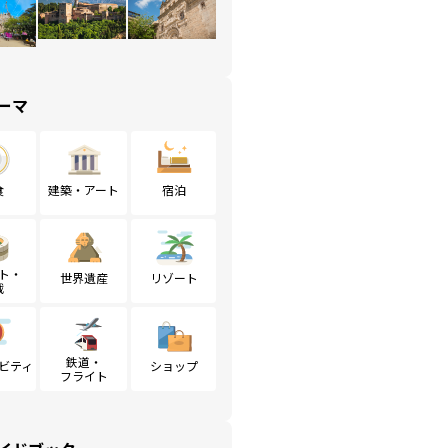
ーマ
食
建築・アート
宿泊
ト・
世界遺産
リゾート
戦
鉄道・
ビティ
ショップ
フライト