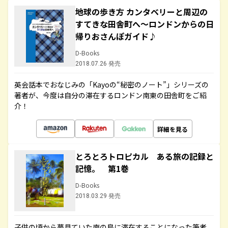
地球の歩き方 カンタベリーと周辺の
すてきな田舎町へ～ロンドンからの日
帰りおさんぽガイド♪
D-Books
2018.07.26 発売
英会話本でおなじみの「Kayoの“秘密のノート”」シリーズの
著者が、今度は自分の滞在するロンドン南東の田舎町をご紹
介！
詳細を見る
とろとろトロピカル ある旅の記録と
記憶。 第1巻
D-Books
2018.03.29 発売
子供の頃から夢見ていた南の島に滞在することになった筆者