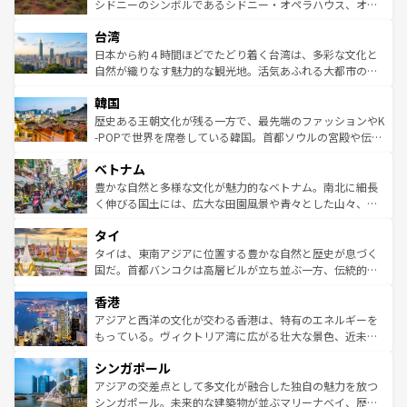
しみながら、その多様性と豊かな歴史を感じることができ
おすすめ。エメラルドグリーンに輝く海をはじめ、豊かな
シドニーのシンボルであるシドニー・オペラハウス、オー
るだろう。車でのロードトリップや列車の旅も、アメリカ
文化や歴史が息づいている。「アロハスピリット」と呼ば
ストラリア東海岸北部に広がる大サンゴ礁地帯グレートバ
ならではの贅沢な旅のスタイルだ。 なお、新着のアメリカ
台湾
れるおもてなしの心で訪れる人々を迎えてくれるハワイの
リアリーフや大陸中央部にそびえるウルル（エアーズロッ
情報は
コンテンツ一覧
を参照してほしい。
人々、おいしいローカルフードやハワイアンミュージッ
ク）、タスマニアの美しい原生林やケアンズの熱帯雨林な
日本から約４時間ほどでたどり着く台湾は、多彩な文化と
ク、伝統的なフラダンスなど、すべてがハワイの魅力を彩
ど、見どころがたくさん。また、カフェやワイン、オージ
自然が織りなす魅力的な観光地。活気あふれる大都市の台
っている。訪れるたびに新しい発見と感動が待っているハ
ービーフなどの食文化も豊かで、美味しいものであふれて
北やノスタルジックな町並みが人気な九份（ジォウフェ
ワイを、存分に味わってほしい。 なお、新着のハワイ情報
韓国
いる。アクティビティも充実しており、サーフィンやダイ
ン）、静ひつな山岳地帯である台湾東部など、都市の喧騒
は
コンテンツ一覧
を参照してほしい。
ビング、ハイキングなど、アウトドア好きにはたまらな
と山間の静けさが共存しており、訪れる人に新しい発見と
歴史ある王朝文化が残る一方で、最先端のファッションやK
い。オーストラリアの多彩な魅力を存分に味わいつくそ
驚きをもたらしてくれる。また、奥深い台湾の食文化も魅
-POPで世界を席巻している韓国。首都ソウルの宮殿や伝統
う。 なお、新着のオーストラリア情報は
コンテンツ一覧
を
力で、夜市などの屋台グルメから高級料理、ヘルシーで美
家屋が並ぶエリアでは韓国の歴史と文化に浸ることがで
参照してほしい。
ベトナム
容にもいいと評判のスイーツなど、バラエティ豊かな料理
き、地方に足を延ばせば四季折々の自然美を楽しむことが
が味わえる。 なお、新着の台湾情報は
コンテンツ一覧
を参
できる。そして、キムチや焼肉、絶品のストリートフード
豊かな自然と多様な文化が魅力的なベトナム。南北に細長
照してほしい。
まで、さまざまな韓国料理が待っている。夜には、韓国な
く伸びる国土には、広大な田園風景や青々とした山々、世
らではのナイトライフも堪能できる。あたたかいホスピタ
界遺産に登録された壮大な自然景観が点在し、都市部では
タイ
リティに包まれながら、韓国の多彩な魅力を心ゆくまで味
急速な発展と共に伝統が息づく。ハノイの古い町並みやホ
わってみてほしい。 なお、新着の韓国情報は
コンテンツ一
ーチミン市のフランス統治時代の建物も、独特の雰囲気を
タイは、東南アジアに位置する豊かな自然と歴史が息づく
覧
を参照してほしい。
醸し出している。また、バラエティの豊かさとおいしさで
国だ。首都バンコクは高層ビルが立ち並ぶ一方、伝統的な
世界中の食通を魅了してやまないベトナム料理も魅力のひ
寺院や市場がいたるところに点在し、古きよき文化と現代
香港
とつ。フォーやバインミー、ベトナムコーヒーなどは、ぜ
の活気が交差している。北部ではチェンマイなどの山岳地
ひ現地で味わいたい。どの地域を訪れてもあたたかい人々
帯で自然と触れ合い、南部ではプーケットやクラビの美し
アジアと西洋の文化が交わる香港は、特有のエネルギーを
が旅行者を迎えてくれるので、きっと忘れられない旅にな
いビーチでリゾート気分を楽しむことができる。タイ料理
もっている。ヴィクトリア湾に広がる壮大な景色、近未来
るはずだ。 なお、新着のベトナム情報は
コンテンツ一覧
を
は世界的に有名で、屋台から高級レストランまで味覚を刺
的なアートスポット、そして歴史と現代が融合した町並
参照してほしい。
シンガポール
激する。気候は一年中温暖で、どの季節にも異なる楽しみ
み、どこを訪れても感動するはず。観光スポットが密集し
が待っている。親しみやすいタイの人々、仏教を中心とし
ており、効率よく見どころを回れるのも魅力。息をのむよ
アジアの交差点として多文化が融合した独自の魅力を放つ
た文化、そして多様な観光資源が、訪れる旅人を魅了し続
うな絶景から文化的な体験まで、香港を存分に楽しみ尽く
シンガポール。未来的な建築物が並ぶマリーナベイ、歴史