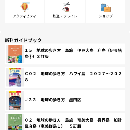
アクティビティ
鉄道・フライト
ショップ
新刊ガイドブック
１５ 地球の歩き方 島旅 伊豆大島 利島（伊豆諸
島①）３訂版
Ｃ０２ 地球の歩き方 ハワイ島 ２０２７～２０２
８
Ｊ３３ 地球の歩き方 墨田区
０２ 地球の歩き方 島旅 奄美大島 喜界島 加計
呂麻島（奄美群島１） ５訂版