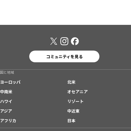
コミュニティを見る
国と地域
ヨーロッパ
北米
中南米
オセアニア
ハワイ
リゾート
アジア
中近東
アフリカ
日本