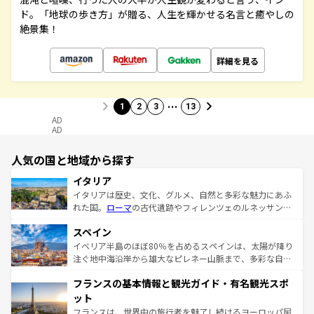
ド。「地球の歩き方」が贈る、人生を輝かせる名言と癒やしの
絶景集！
詳細を見る
…
1
2
3
13
AD
AD
人気の国と地域から探す
イタリア
イタリアは歴史、文化、グルメ、自然と多彩な魅力にあふ
れた国。
ローマ
の古代遺跡やフィレンツェのルネッサンス
美術、ヴェネツィアの運河など、歴史あるスポットはもち
スペイン
ろん、トスカーナの美しい田園風景やアマルフィ海岸の絶
景など、自然景観も見逃せない。観光の合間には、本場の
イベリア半島のほぼ80％を占めるスペインは、太陽が降り
ピザやパスタなど、絶品のイタリア料理を堪能することも
注ぐ地中海沿岸から雄大なピレネー山脈まで、多彩な自然
できる。朝目覚めてから夜眠るまで、すべての瞬間を楽し
と文化が詰まったヨーロッパ屈指の旅行先だ。多様な地域
フランスの基本情報と観光ガイド・有名観光スポ
ませてくれるイタリアで、忘れられない旅をしてみよう！
文化が根付くこの国では、情熱的なフラメンコ、熱気あふ
なお、新着のイタリア情報は
コンテンツ一覧
を参照してほ
れる闘牛、そして美味しいタパスが生活の一部となってい
ット
しい。
る。首都マドリードの洗練された雰囲気や、バルセロナの
フランスは、世界中の旅行者を魅了し続けるヨーロッパ屈