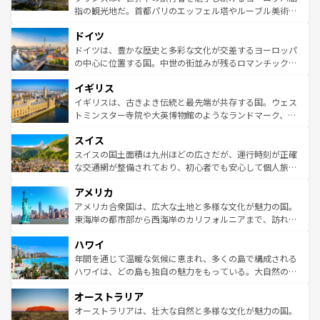
アートに溢れた街角から、地方では古代ローマ遺跡や中世
指の観光地だ。首都パリのエッフェル塔やルーブル美術館
の城塞都市、穏やかなビーチリゾートまで多彩な表情を見
といった象徴的なスポットから、田舎町の古風な美しさま
せる。地方によって風土や気候が異なるスペインはその個
ドイツ
で、幅広い魅力が詰まっている。華麗な宮殿、歴史的な大
性で訪れる人を魅了する。 なお、新着のスペイン情報は
コ
聖堂、美しいビーチ、そして豊かな自然が、訪れる者を心
ドイツは、豊かな歴史と多彩な文化が交差するヨーロッパ
ンテンツ一覧
を参照してほしい。
から魅了する。また、フランスは美食の国としても知ら
の中心に位置する国。中世の街並みが残るロマンチック街
れ、フランス料理はユネスコ無形文化遺産にも登録されて
道から、未来を先取りするようなモダンな都市まで多様な
イギリス
いる。シャンパンの発祥地であるランス、プロヴァンスの
顔を持つこの国は、どこを歩いても飽きることがない。ベ
香り高いラベンダー畑など、多彩な楽しみ方が可能だ。さ
ルリンの文化的活気、バイエルン州のアルプスの絶景、そ
イギリスは、古きよき伝統と最先端が共存する国。ウェス
らに、パリ以外の地域にも魅力が溢れており、どの街角に
してライン川沿いのワイン畑といった風景は必見。ビール
トミンスター寺院や大英博物館のようなランドマーク、歴
も豊かな歴史と文化が息づいている。パリ以外の個性あふ
とソーセージを味わいながら地元の人と過ごす楽しい時間
史ある大学都市、美しい丘陵地帯や牧歌的な風景など、エ
れる地方に足を運ぶとそれぞれで全く異なる文化を体験で
スイス
は、お酒好きな人にはぜひ体験してほしい。 なお、新着の
リアごとに異なる魅力がある。また、優雅なアフタヌーン
きるだろう。 なお、新着のフランス情報は
コンテンツ一覧
ドイツ情報は
コンテンツ一覧
を参照してほしい。
ティー、ビール好きにはたまらない英国パブ、サッカー観
スイスの国土面積は九州ほどの広さだが、運行時刻が正確
を参照してほしい。
戦など、本場だからこそできる体験も豊富。イギリスを旅
な交通網が整備されており、初心者でも安心して個人旅行
して楽しみつくそう。 なお、新着のイギリス情報は
コンテ
を楽しめる。日本同様に時刻表どおりの旅が可能だ。中世
アメリカ
ンツ一覧
を参照してほしい。
の建物がそのまま残る町や、スイスならではのユニークな
博物館もあり、アルプス観光だけでなく町歩きも満喫する
アメリカ合衆国は、広大な土地と多様な文化が魅力の国。
ことができる。国民の所得が高いため物価も高いが、旅行
東海岸の都市部から西海岸のカリフォルニアまで、訪れる
者向けの交通パス提供のサービスもあり、うまく活用すれ
場所ごとに異なる風景と体験が待っている。ニューヨーク
ハワイ
ば市内交通費無料で観光を楽しむこともできる。 なお、新
のような巨大都市は、観光、ショッピング、エンターテイ
着のスイス情報は
コンテンツ一覧
を参照してほしい。
ンメントが詰まった刺激的なスポットだ。一方、アメリカ
年間を通じて温暖な気候に恵まれ、多くの島で構成される
西部には大自然が広がり、グランドキャニオンやイエロー
ハワイは、どの島も独自の魅力をもっている。大自然の神
ストーン国立公園といった絶景が堪能できる。さらに、南
秘を感じたいなら、火山が生み出した壮大な景観を誇るハ
オーストラリア
部のニューオーリンズでは、音楽と美食が融合した独特の
ワイ島は見逃せない。また、定番の観光地といえばオアフ
文化が魅力。旅行者はアメリカの各地域で異なる魅力を楽
島だが、静かな自然を求めるならマウイ島やカウアイ島が
オーストラリアは、壮大な自然と多様な文化が魅力の国。