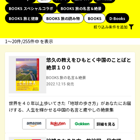
BOOKS スペシャルコラボ
BOOKS 旅の名言＆絶景
BOOKS 旅と健康
BOOKS 旅の読み物
BOOKS
D-Books
絞り込み条件を追加
1〜20件/255件中 を表示
悠久の教えをひもとく中国のことばと
絶景１００
BOOKS 旅の名言＆絶景
2022.12.15 発売
世界を４０年以上歩いてきた「地球の歩き方」があなたにお届
けする、人生を輝かせる中国の名言と癒やしの絶景集
詳細を見る