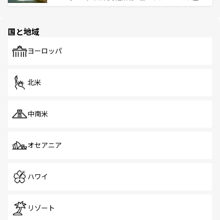
ける。 なお、新着のタイ情報は
コンテンツ一覧
を参照して
そう。 なお、新着の香港情報は
コンテンツ一覧
を参照して
と伝統を感じられるエスニックタウン、多数の緑豊かな公
ほしい。
ほしい。
園や自然保護区など、自然が調和した近代的な景観と文化
の多様性あふれるカラフルな町は、どこを歩いても新しい
国と地域
発見がある。さらに、治安のよさや充実した公共交通機関
も、旅行者にとっては魅力的なポイント。グルメも豊富
で、ホーカーズは地元の風情を楽しめる外せないスポット
ヨーロッパ
だ。訪れる人を飽きさせないシンガポールで、多様な魅力
を体感しよう。 なお、新着のシンガポール情報は
コンテン
ツ一覧
を参照してほしい。
北米
中南米
オセアニア
ハワイ
リゾート