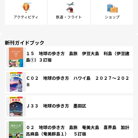
アクティビティ
鉄道・フライト
ショップ
新刊ガイドブック
１５ 地球の歩き方 島旅 伊豆大島 利島（伊豆諸
島①）３訂版
Ｃ０２ 地球の歩き方 ハワイ島 ２０２７～２０２
８
Ｊ３３ 地球の歩き方 墨田区
０２ 地球の歩き方 島旅 奄美大島 喜界島 加計
呂麻島（奄美群島１） ５訂版