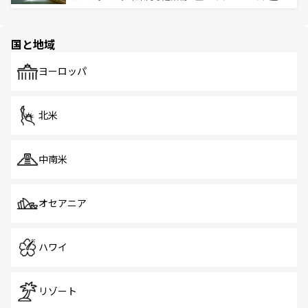
ける。 なお、新着のタイ情報は
コンテンツ一覧
を参照して
そう。 なお、新着の香港情報は
コンテンツ一覧
を参照して
と伝統を感じられるエスニックタウン、多数の緑豊かな公
ほしい。
ほしい。
園や自然保護区など、自然が調和した近代的な景観と文化
の多様性あふれるカラフルな町は、どこを歩いても新しい
国と地域
発見がある。さらに、治安のよさや充実した公共交通機関
も、旅行者にとっては魅力的なポイント。グルメも豊富
で、ホーカーズは地元の風情を楽しめる外せないスポット
ヨーロッパ
だ。訪れる人を飽きさせないシンガポールで、多様な魅力
を体感しよう。 なお、新着のシンガポール情報は
コンテン
ツ一覧
を参照してほしい。
北米
中南米
オセアニア
ハワイ
リゾート