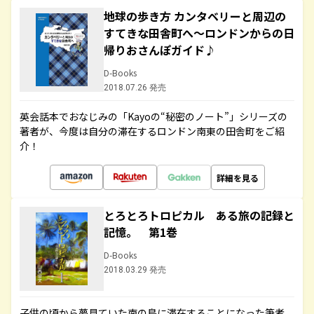
地球の歩き方 カンタベリーと周辺の
すてきな田舎町へ～ロンドンからの日
帰りおさんぽガイド♪
D-Books
2018.07.26 発売
英会話本でおなじみの「Kayoの“秘密のノート”」シリーズの
著者が、今度は自分の滞在するロンドン南東の田舎町をご紹
介！
詳細を見る
とろとろトロピカル ある旅の記録と
記憶。 第1巻
D-Books
2018.03.29 発売
子供の頃から夢見ていた南の島に滞在することになった筆者