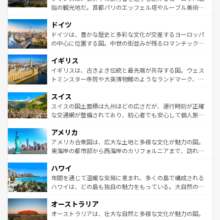
アートに溢れた街角から、地方では古代ローマ遺跡や中世
指の観光地だ。首都パリのエッフェル塔やルーブル美術館
の城塞都市、穏やかなビーチリゾートまで多彩な表情を見
といった象徴的なスポットから、田舎町の古風な美しさま
せる。地方によって風土や気候が異なるスペインはその個
ドイツ
で、幅広い魅力が詰まっている。華麗な宮殿、歴史的な大
性で訪れる人を魅了する。 なお、新着のスペイン情報は
コ
聖堂、美しいビーチ、そして豊かな自然が、訪れる者を心
ドイツは、豊かな歴史と多彩な文化が交差するヨーロッパ
ンテンツ一覧
を参照してほしい。
から魅了する。また、フランスは美食の国としても知ら
の中心に位置する国。中世の街並みが残るロマンチック街
れ、フランス料理はユネスコ無形文化遺産にも登録されて
道から、未来を先取りするようなモダンな都市まで多様な
イギリス
いる。シャンパンの発祥地であるランス、プロヴァンスの
顔を持つこの国は、どこを歩いても飽きることがない。ベ
香り高いラベンダー畑など、多彩な楽しみ方が可能だ。さ
ルリンの文化的活気、バイエルン州のアルプスの絶景、そ
イギリスは、古きよき伝統と最先端が共存する国。ウェス
らに、パリ以外の地域にも魅力が溢れており、どの街角に
してライン川沿いのワイン畑といった風景は必見。ビール
トミンスター寺院や大英博物館のようなランドマーク、歴
も豊かな歴史と文化が息づいている。パリ以外の個性あふ
とソーセージを味わいながら地元の人と過ごす楽しい時間
史ある大学都市、美しい丘陵地帯や牧歌的な風景など、エ
れる地方に足を運ぶとそれぞれで全く異なる文化を体験で
スイス
は、お酒好きな人にはぜひ体験してほしい。 なお、新着の
リアごとに異なる魅力がある。また、優雅なアフタヌーン
きるだろう。 なお、新着のフランス情報は
コンテンツ一覧
ドイツ情報は
コンテンツ一覧
を参照してほしい。
ティー、ビール好きにはたまらない英国パブ、サッカー観
スイスの国土面積は九州ほどの広さだが、運行時刻が正確
を参照してほしい。
戦など、本場だからこそできる体験も豊富。イギリスを旅
な交通網が整備されており、初心者でも安心して個人旅行
して楽しみつくそう。 なお、新着のイギリス情報は
コンテ
を楽しめる。日本同様に時刻表どおりの旅が可能だ。中世
アメリカ
ンツ一覧
を参照してほしい。
の建物がそのまま残る町や、スイスならではのユニークな
博物館もあり、アルプス観光だけでなく町歩きも満喫する
アメリカ合衆国は、広大な土地と多様な文化が魅力の国。
ことができる。国民の所得が高いため物価も高いが、旅行
東海岸の都市部から西海岸のカリフォルニアまで、訪れる
者向けの交通パス提供のサービスもあり、うまく活用すれ
場所ごとに異なる風景と体験が待っている。ニューヨーク
ハワイ
ば市内交通費無料で観光を楽しむこともできる。 なお、新
のような巨大都市は、観光、ショッピング、エンターテイ
着のスイス情報は
コンテンツ一覧
を参照してほしい。
ンメントが詰まった刺激的なスポットだ。一方、アメリカ
年間を通じて温暖な気候に恵まれ、多くの島で構成される
西部には大自然が広がり、グランドキャニオンやイエロー
ハワイは、どの島も独自の魅力をもっている。大自然の神
ストーン国立公園といった絶景が堪能できる。さらに、南
秘を感じたいなら、火山が生み出した壮大な景観を誇るハ
オーストラリア
部のニューオーリンズでは、音楽と美食が融合した独特の
ワイ島は見逃せない。また、定番の観光地といえばオアフ
文化が魅力。旅行者はアメリカの各地域で異なる魅力を楽
島だが、静かな自然を求めるならマウイ島やカウアイ島が
オーストラリアは、壮大な自然と多様な文化が魅力の国。