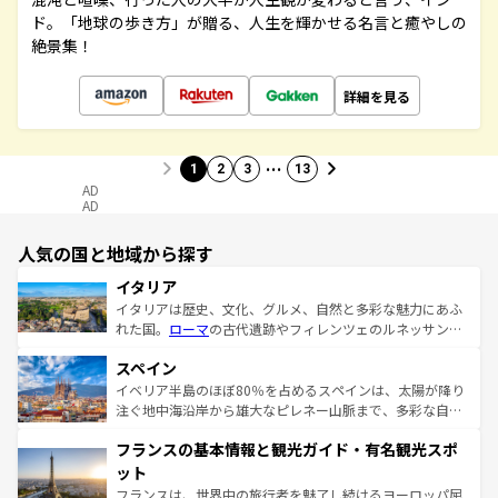
ド。「地球の歩き方」が贈る、人生を輝かせる名言と癒やしの
絶景集！
詳細を見る
…
1
2
3
13
AD
AD
人気の国と地域から探す
イタリア
イタリアは歴史、文化、グルメ、自然と多彩な魅力にあふ
れた国。
ローマ
の古代遺跡やフィレンツェのルネッサンス
美術、ヴェネツィアの運河など、歴史あるスポットはもち
スペイン
ろん、トスカーナの美しい田園風景やアマルフィ海岸の絶
景など、自然景観も見逃せない。観光の合間には、本場の
イベリア半島のほぼ80％を占めるスペインは、太陽が降り
ピザやパスタなど、絶品のイタリア料理を堪能することも
注ぐ地中海沿岸から雄大なピレネー山脈まで、多彩な自然
できる。朝目覚めてから夜眠るまで、すべての瞬間を楽し
と文化が詰まったヨーロッパ屈指の旅行先だ。多様な地域
フランスの基本情報と観光ガイド・有名観光スポ
ませてくれるイタリアで、忘れられない旅をしてみよう！
文化が根付くこの国では、情熱的なフラメンコ、熱気あふ
なお、新着のイタリア情報は
コンテンツ一覧
を参照してほ
れる闘牛、そして美味しいタパスが生活の一部となってい
ット
しい。
る。首都マドリードの洗練された雰囲気や、バルセロナの
フランスは、世界中の旅行者を魅了し続けるヨーロッパ屈