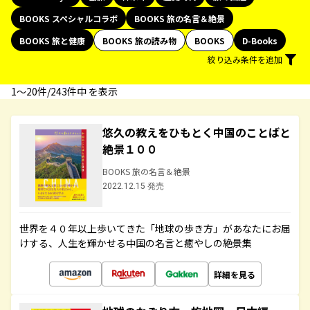
BOOKS スペシャルコラボ
BOOKS 旅の名言＆絶景
BOOKS 旅と健康
BOOKS 旅の読み物
BOOKS
D-Books
絞り込み条件を追加
1〜20件/243件中 を表示
悠久の教えをひもとく中国のことばと
絶景１００
BOOKS 旅の名言＆絶景
2022.12.15 発売
世界を４０年以上歩いてきた「地球の歩き方」があなたにお届
けする、人生を輝かせる中国の名言と癒やしの絶景集
詳細を見る