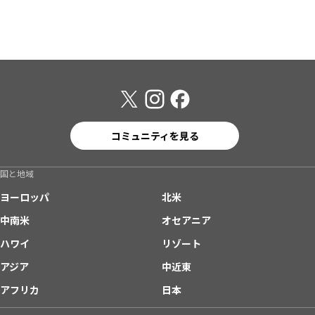
コミュニティを見る
国と地域
ヨーロッパ
北米
中南米
オセアニア
ハワイ
リゾート
アジア
中近東
アフリカ
日本