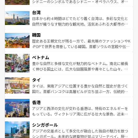
しみながら、その多様性と豊かな歴史を感じることができ
おすすめ。エメラルドグリーンに輝く海をはじめ、豊かな
シドニーのシンボルであるシドニー・オペラハウス、オー
るだろう。車でのロードトリップや列車の旅も、アメリカ
文化や歴史が息づいている。「アロハスピリット」と呼ば
ストラリア東海岸北部に広がる大サンゴ礁地帯グレートバ
ならではの贅沢な旅のスタイルだ。 なお、新着のアメリカ
台湾
れるおもてなしの心で訪れる人々を迎えてくれるハワイの
リアリーフや大陸中央部にそびえるウルル（エアーズロッ
情報は
コンテンツ一覧
を参照してほしい。
人々、おいしいローカルフードやハワイアンミュージッ
ク）、タスマニアの美しい原生林やケアンズの熱帯雨林な
日本から約４時間ほどでたどり着く台湾は、多彩な文化と
ク、伝統的なフラダンスなど、すべてがハワイの魅力を彩
ど、見どころがたくさん。また、カフェやワイン、オージ
自然が織りなす魅力的な観光地。活気あふれる大都市の台
っている。訪れるたびに新しい発見と感動が待っているハ
ービーフなどの食文化も豊かで、美味しいものであふれて
北やノスタルジックな町並みが人気な九份（ジォウフェ
ワイを、存分に味わってほしい。 なお、新着のハワイ情報
韓国
いる。アクティビティも充実しており、サーフィンやダイ
ン）、静ひつな山岳地帯である台湾東部など、都市の喧騒
は
コンテンツ一覧
を参照してほしい。
ビング、ハイキングなど、アウトドア好きにはたまらな
と山間の静けさが共存しており、訪れる人に新しい発見と
歴史ある王朝文化が残る一方で、最先端のファッションやK
い。オーストラリアの多彩な魅力を存分に味わいつくそ
驚きをもたらしてくれる。また、奥深い台湾の食文化も魅
-POPで世界を席巻している韓国。首都ソウルの宮殿や伝統
う。 なお、新着のオーストラリア情報は
コンテンツ一覧
を
力で、夜市などの屋台グルメから高級料理、ヘルシーで美
家屋が並ぶエリアでは韓国の歴史と文化に浸ることがで
参照してほしい。
ベトナム
容にもいいと評判のスイーツなど、バラエティ豊かな料理
き、地方に足を延ばせば四季折々の自然美を楽しむことが
が味わえる。 なお、新着の台湾情報は
コンテンツ一覧
を参
できる。そして、キムチや焼肉、絶品のストリートフード
豊かな自然と多様な文化が魅力的なベトナム。南北に細長
照してほしい。
まで、さまざまな韓国料理が待っている。夜には、韓国な
く伸びる国土には、広大な田園風景や青々とした山々、世
らではのナイトライフも堪能できる。あたたかいホスピタ
界遺産に登録された壮大な自然景観が点在し、都市部では
タイ
リティに包まれながら、韓国の多彩な魅力を心ゆくまで味
急速な発展と共に伝統が息づく。ハノイの古い町並みやホ
わってみてほしい。 なお、新着の韓国情報は
コンテンツ一
ーチミン市のフランス統治時代の建物も、独特の雰囲気を
タイは、東南アジアに位置する豊かな自然と歴史が息づく
覧
を参照してほしい。
醸し出している。また、バラエティの豊かさとおいしさで
国だ。首都バンコクは高層ビルが立ち並ぶ一方、伝統的な
世界中の食通を魅了してやまないベトナム料理も魅力のひ
寺院や市場がいたるところに点在し、古きよき文化と現代
香港
とつ。フォーやバインミー、ベトナムコーヒーなどは、ぜ
の活気が交差している。北部ではチェンマイなどの山岳地
ひ現地で味わいたい。どの地域を訪れてもあたたかい人々
帯で自然と触れ合い、南部ではプーケットやクラビの美し
アジアと西洋の文化が交わる香港は、特有のエネルギーを
が旅行者を迎えてくれるので、きっと忘れられない旅にな
いビーチでリゾート気分を楽しむことができる。タイ料理
もっている。ヴィクトリア湾に広がる壮大な景色、近未来
るはずだ。 なお、新着のベトナム情報は
コンテンツ一覧
を
は世界的に有名で、屋台から高級レストランまで味覚を刺
的なアートスポット、そして歴史と現代が融合した町並
参照してほしい。
シンガポール
激する。気候は一年中温暖で、どの季節にも異なる楽しみ
み、どこを訪れても感動するはず。観光スポットが密集し
が待っている。親しみやすいタイの人々、仏教を中心とし
ており、効率よく見どころを回れるのも魅力。息をのむよ
アジアの交差点として多文化が融合した独自の魅力を放つ
た文化、そして多様な観光資源が、訪れる旅人を魅了し続
うな絶景から文化的な体験まで、香港を存分に楽しみ尽く
シンガポール。未来的な建築物が並ぶマリーナベイ、歴史