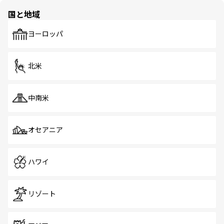
の多様性あふれるカラフルな町は、どこを歩いても新しい
国と地域
発見がある。さらに、治安のよさや充実した公共交通機関
も、旅行者にとっては魅力的なポイント。グルメも豊富
で、ホーカーズは地元の風情を楽しめる外せないスポット
ヨーロッパ
だ。訪れる人を飽きさせないシンガポールで、多様な魅力
を体感しよう。 なお、新着のシンガポール情報は
コンテン
ツ一覧
を参照してほしい。
北米
中南米
オセアニア
ハワイ
リゾート