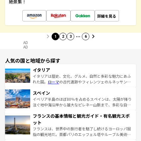
絶景集！
詳細を見る
…
1
2
3
6
AD
AD
人気の国と地域から探す
イタリア
イタリアは歴史、文化、グルメ、自然と多彩な魅力にあふ
れた国。
ローマ
の古代遺跡やフィレンツェのルネッサンス
美術、ヴェネツィアの運河など、歴史あるスポットはもち
スペイン
ろん、トスカーナの美しい田園風景やアマルフィ海岸の絶
景など、自然景観も見逃せない。観光の合間には、本場の
イベリア半島のほぼ80％を占めるスペインは、太陽が降り
ピザやパスタなど、絶品のイタリア料理を堪能することも
注ぐ地中海沿岸から雄大なピレネー山脈まで、多彩な自然
できる。朝目覚めてから夜眠るまで、すべての瞬間を楽し
と文化が詰まったヨーロッパ屈指の旅行先だ。多様な地域
フランスの基本情報と観光ガイド・有名観光スポ
ませてくれるイタリアで、忘れられない旅をしてみよう！
文化が根付くこの国では、情熱的なフラメンコ、熱気あふ
なお、新着のイタリア情報は
コンテンツ一覧
を参照してほ
れる闘牛、そして美味しいタパスが生活の一部となってい
ット
しい。
る。首都マドリードの洗練された雰囲気や、バルセロナの
フランスは、世界中の旅行者を魅了し続けるヨーロッパ屈
アートに溢れた街角から、地方では古代ローマ遺跡や中世
指の観光地だ。首都パリのエッフェル塔やルーブル美術館
の城塞都市、穏やかなビーチリゾートまで多彩な表情を見
といった象徴的なスポットから、田舎町の古風な美しさま