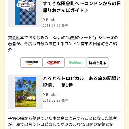
すてきな田舎町へ～ロンドンからの日
帰りおさんぽガイド♪
D-Books
2018.07.26 発売
英会話本でおなじみの「Kayoの“秘密のノート”」シリーズの
著者が、今度は自分の滞在するロンドン南東の田舎町をご紹
介！
詳細を見る
とろとろトロピカル ある旅の記録と
記憶。 第1巻
D-Books
2018.03.29 発売
子供の頃から夢見ていた南の島に滞在することになった筆者
が、島で出合うトロピカルでマジカルな45日間の記録と記