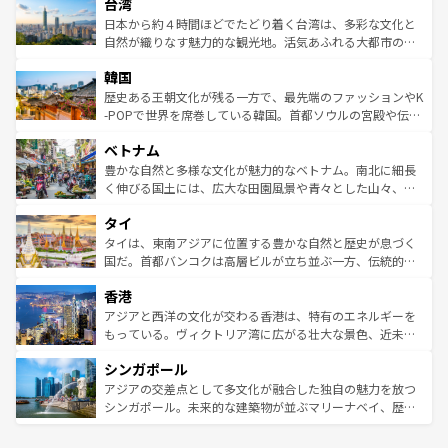
ならではの贅沢な旅のスタイルだ。 なお、新着のアメリカ
台湾
れるおもてなしの心で訪れる人々を迎えてくれるハワイの
リアリーフや大陸中央部にそびえるウルル（エアーズロッ
情報は
コンテンツ一覧
を参照してほしい。
人々、おいしいローカルフードやハワイアンミュージッ
ク）、タスマニアの美しい原生林やケアンズの熱帯雨林な
日本から約４時間ほどでたどり着く台湾は、多彩な文化と
ク、伝統的なフラダンスなど、すべてがハワイの魅力を彩
ど、見どころがたくさん。また、カフェやワイン、オージ
自然が織りなす魅力的な観光地。活気あふれる大都市の台
っている。訪れるたびに新しい発見と感動が待っているハ
ービーフなどの食文化も豊かで、美味しいものであふれて
北やノスタルジックな町並みが人気な九份（ジォウフェ
ワイを、存分に味わってほしい。 なお、新着のハワイ情報
韓国
いる。アクティビティも充実しており、サーフィンやダイ
ン）、静ひつな山岳地帯である台湾東部など、都市の喧騒
は
コンテンツ一覧
を参照してほしい。
ビング、ハイキングなど、アウトドア好きにはたまらな
と山間の静けさが共存しており、訪れる人に新しい発見と
歴史ある王朝文化が残る一方で、最先端のファッションやK
い。オーストラリアの多彩な魅力を存分に味わいつくそ
驚きをもたらしてくれる。また、奥深い台湾の食文化も魅
-POPで世界を席巻している韓国。首都ソウルの宮殿や伝統
う。 なお、新着のオーストラリア情報は
コンテンツ一覧
を
力で、夜市などの屋台グルメから高級料理、ヘルシーで美
家屋が並ぶエリアでは韓国の歴史と文化に浸ることがで
参照してほしい。
ベトナム
容にもいいと評判のスイーツなど、バラエティ豊かな料理
き、地方に足を延ばせば四季折々の自然美を楽しむことが
が味わえる。 なお、新着の台湾情報は
コンテンツ一覧
を参
できる。そして、キムチや焼肉、絶品のストリートフード
豊かな自然と多様な文化が魅力的なベトナム。南北に細長
照してほしい。
まで、さまざまな韓国料理が待っている。夜には、韓国な
く伸びる国土には、広大な田園風景や青々とした山々、世
らではのナイトライフも堪能できる。あたたかいホスピタ
界遺産に登録された壮大な自然景観が点在し、都市部では
タイ
リティに包まれながら、韓国の多彩な魅力を心ゆくまで味
急速な発展と共に伝統が息づく。ハノイの古い町並みやホ
わってみてほしい。 なお、新着の韓国情報は
コンテンツ一
ーチミン市のフランス統治時代の建物も、独特の雰囲気を
タイは、東南アジアに位置する豊かな自然と歴史が息づく
覧
を参照してほしい。
醸し出している。また、バラエティの豊かさとおいしさで
国だ。首都バンコクは高層ビルが立ち並ぶ一方、伝統的な
世界中の食通を魅了してやまないベトナム料理も魅力のひ
寺院や市場がいたるところに点在し、古きよき文化と現代
香港
とつ。フォーやバインミー、ベトナムコーヒーなどは、ぜ
の活気が交差している。北部ではチェンマイなどの山岳地
ひ現地で味わいたい。どの地域を訪れてもあたたかい人々
帯で自然と触れ合い、南部ではプーケットやクラビの美し
アジアと西洋の文化が交わる香港は、特有のエネルギーを
が旅行者を迎えてくれるので、きっと忘れられない旅にな
いビーチでリゾート気分を楽しむことができる。タイ料理
もっている。ヴィクトリア湾に広がる壮大な景色、近未来
るはずだ。 なお、新着のベトナム情報は
コンテンツ一覧
を
は世界的に有名で、屋台から高級レストランまで味覚を刺
的なアートスポット、そして歴史と現代が融合した町並
参照してほしい。
シンガポール
激する。気候は一年中温暖で、どの季節にも異なる楽しみ
み、どこを訪れても感動するはず。観光スポットが密集し
が待っている。親しみやすいタイの人々、仏教を中心とし
ており、効率よく見どころを回れるのも魅力。息をのむよ
アジアの交差点として多文化が融合した独自の魅力を放つ
た文化、そして多様な観光資源が、訪れる旅人を魅了し続
うな絶景から文化的な体験まで、香港を存分に楽しみ尽く
シンガポール。未来的な建築物が並ぶマリーナベイ、歴史
ける。 なお、新着のタイ情報は
コンテンツ一覧
を参照して
そう。 なお、新着の香港情報は
コンテンツ一覧
を参照して
と伝統を感じられるエスニックタウン、多数の緑豊かな公
ほしい。
ほしい。
園や自然保護区など、自然が調和した近代的な景観と文化