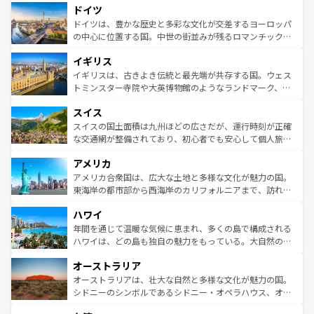
せる。地方によって風土や気候が異なるスペインはその個
ドイツ
で、幅広い魅力が詰まっている。華麗な宮殿、歴史的な大
性で訪れる人を魅了する。 なお、新着のスペイン情報は
コ
聖堂、美しいビーチ、そして豊かな自然が、訪れる者を心
ドイツは、豊かな歴史と多彩な文化が交差するヨーロッパ
ンテンツ一覧
を参照してほしい。
から魅了する。また、フランスは美食の国としても知ら
の中心に位置する国。中世の街並みが残るロマンチック街
れ、フランス料理はユネスコ無形文化遺産にも登録されて
道から、未来を先取りするようなモダンな都市まで多様な
イギリス
いる。シャンパンの発祥地であるランス、プロヴァンスの
顔を持つこの国は、どこを歩いても飽きることがない。ベ
香り高いラベンダー畑など、多彩な楽しみ方が可能だ。さ
ルリンの文化的活気、バイエルン州のアルプスの絶景、そ
イギリスは、古きよき伝統と最先端が共存する国。ウェス
らに、パリ以外の地域にも魅力が溢れており、どの街角に
してライン川沿いのワイン畑といった風景は必見。ビール
トミンスター寺院や大英博物館のようなランドマーク、歴
も豊かな歴史と文化が息づいている。パリ以外の個性あふ
とソーセージを味わいながら地元の人と過ごす楽しい時間
史ある大学都市、美しい丘陵地帯や牧歌的な風景など、エ
れる地方に足を運ぶとそれぞれで全く異なる文化を体験で
スイス
は、お酒好きな人にはぜひ体験してほしい。 なお、新着の
リアごとに異なる魅力がある。また、優雅なアフタヌーン
きるだろう。 なお、新着のフランス情報は
コンテンツ一覧
ドイツ情報は
コンテンツ一覧
を参照してほしい。
ティー、ビール好きにはたまらない英国パブ、サッカー観
スイスの国土面積は九州ほどの広さだが、運行時刻が正確
を参照してほしい。
戦など、本場だからこそできる体験も豊富。イギリスを旅
な交通網が整備されており、初心者でも安心して個人旅行
して楽しみつくそう。 なお、新着のイギリス情報は
コンテ
を楽しめる。日本同様に時刻表どおりの旅が可能だ。中世
アメリカ
ンツ一覧
を参照してほしい。
の建物がそのまま残る町や、スイスならではのユニークな
博物館もあり、アルプス観光だけでなく町歩きも満喫する
アメリカ合衆国は、広大な土地と多様な文化が魅力の国。
ことができる。国民の所得が高いため物価も高いが、旅行
東海岸の都市部から西海岸のカリフォルニアまで、訪れる
者向けの交通パス提供のサービスもあり、うまく活用すれ
場所ごとに異なる風景と体験が待っている。ニューヨーク
ハワイ
ば市内交通費無料で観光を楽しむこともできる。 なお、新
のような巨大都市は、観光、ショッピング、エンターテイ
着のスイス情報は
コンテンツ一覧
を参照してほしい。
ンメントが詰まった刺激的なスポットだ。一方、アメリカ
年間を通じて温暖な気候に恵まれ、多くの島で構成される
西部には大自然が広がり、グランドキャニオンやイエロー
ハワイは、どの島も独自の魅力をもっている。大自然の神
ストーン国立公園といった絶景が堪能できる。さらに、南
秘を感じたいなら、火山が生み出した壮大な景観を誇るハ
オーストラリア
部のニューオーリンズでは、音楽と美食が融合した独特の
ワイ島は見逃せない。また、定番の観光地といえばオアフ
文化が魅力。旅行者はアメリカの各地域で異なる魅力を楽
島だが、静かな自然を求めるならマウイ島やカウアイ島が
オーストラリアは、壮大な自然と多様な文化が魅力の国。
しみながら、その多様性と豊かな歴史を感じることができ
おすすめ。エメラルドグリーンに輝く海をはじめ、豊かな
シドニーのシンボルであるシドニー・オペラハウス、オー
るだろう。車でのロードトリップや列車の旅も、アメリカ
文化や歴史が息づいている。「アロハスピリット」と呼ば
ストラリア東海岸北部に広がる大サンゴ礁地帯グレートバ