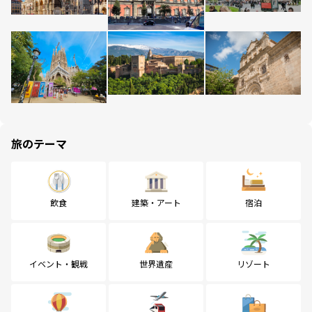
旅のテーマ
飲食
建築・アート
宿泊
イベント・観戦
世界遺産
リゾート