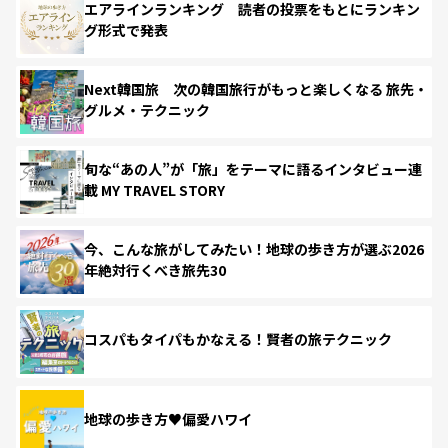
エアラインランキング 読者の投票をもとにランキン
グ形式で発表
Next韓国旅 次の韓国旅行がもっと楽しくなる 旅先・
グルメ・テクニック
旬な“あの人”が「旅」をテーマに語るインタビュー連
載 MY TRAVEL STORY
今、こんな旅がしてみたい！地球の歩き方が選ぶ2026
年絶対行くべき旅先30
コスパもタイパもかなえる！賢者の旅テクニック
地球の歩き方♥偏愛ハワイ