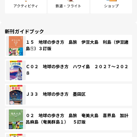
アクティビティ
鉄道・フライト
ショップ
新刊ガイドブック
１５ 地球の歩き方 島旅 伊豆大島 利島（伊豆諸
島①）３訂版
Ｃ０２ 地球の歩き方 ハワイ島 ２０２７～２０２
８
Ｊ３３ 地球の歩き方 墨田区
０２ 地球の歩き方 島旅 奄美大島 喜界島 加計
呂麻島（奄美群島１） ５訂版