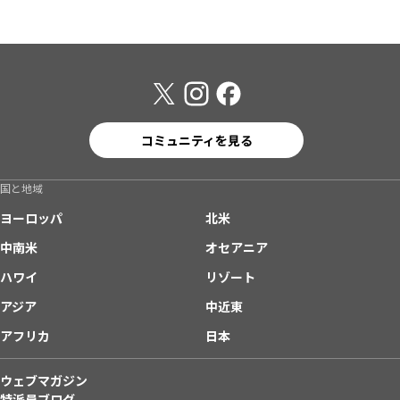
コミュニティを見る
国と地域
ヨーロッパ
北米
中南米
オセアニア
ハワイ
リゾート
アジア
中近東
アフリカ
日本
ウェブマガジン
特派員ブログ