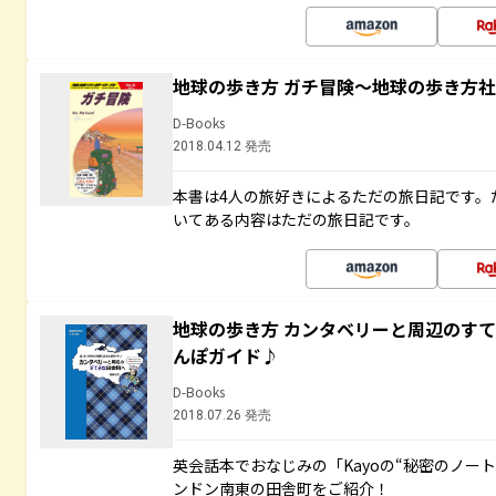
地球の歩き方 ガチ冒険～地球の歩き方
D-Books
2018.04.12 発売
本書は4人の旅好きによるただの旅日記です。
いてある内容はただの旅日記です。
地球の歩き方 カンタベリーと周辺のす
んぽガイド♪
D-Books
2018.07.26 発売
英会話本でおなじみの「Kayoの“秘密のノー
ンドン南東の田舎町をご紹介！