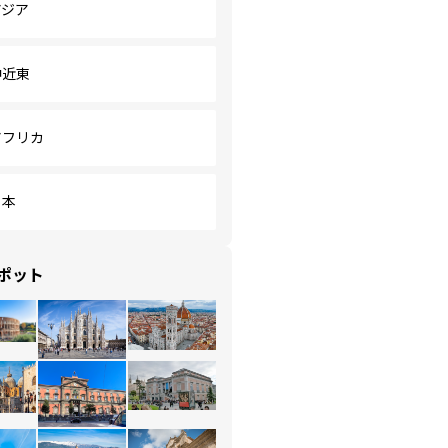
アジア
中近東
アフリカ
日本
ポット