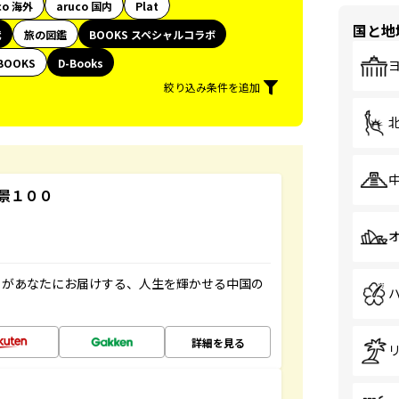
co 海外
aruco 国内
Plat
国と地
代
旅の図鑑
BOOKS スペシャルコラボ
BOOKS
D-Books
絞り込み条件を追加
景１００
」があなたにお届けする、人生を輝かせる中国の
詳細を見る