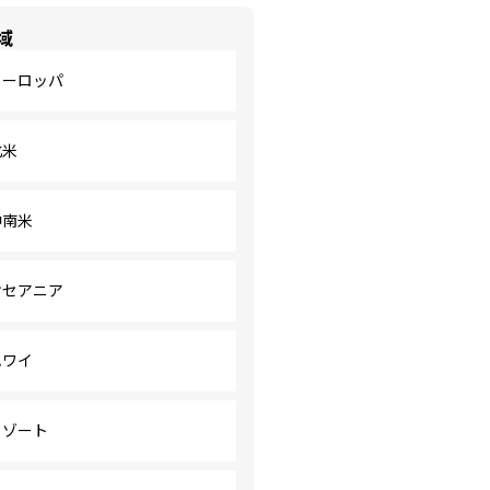
域
ヨーロッパ
北米
中南米
オセアニア
ハワイ
リゾート