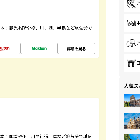
図本！観光名所や橋、川、湖、半島など旅気分で
詳細を見る
人気ス
図本！国境や州、川や街道、島など旅気分で地図