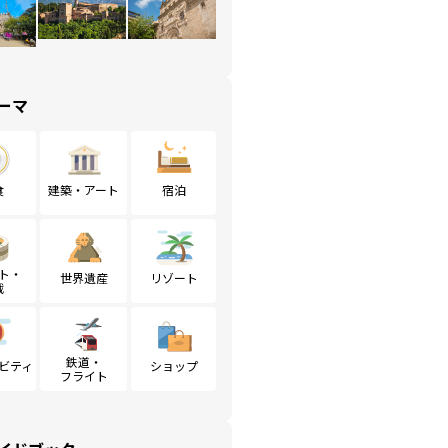
ーマ
食
建築・アート
宿泊
ト・
世界遺産
リゾート
戦
鉄道・
ビティ
ショップ
フライト