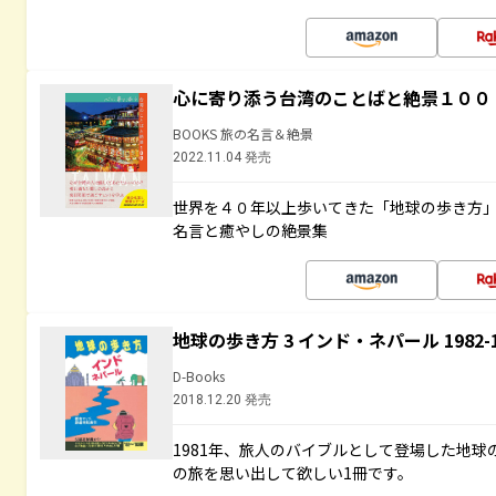
心に寄り添う台湾のことばと絶景１００
BOOKS 旅の名言＆絶景
2022.11.04 発売
世界を４０年以上歩いてきた「地球の歩き方
名言と癒やしの絶景集
地球の歩き方 3 インド・ネパール 1982
D-Books
2018.12.20 発売
1981年、旅人のバイブルとして登場した地
の旅を思い出して欲しい1冊です。