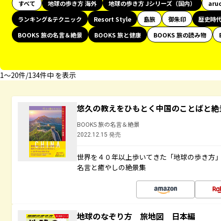
すべて
地球の歩き方 海外
地球の歩き方 Jシリーズ（国内）
aru
ランキング&テクニック
Resort Style
島旅
御朱印
歴史時
BOOKS 旅の名言＆絶景
BOOKS 旅と健康
BOOKS 旅の読み物
1〜20件/134件中 を表示
悠久の教えをひもとく中国のことばと絶
BOOKS 旅の名言＆絶景
2022.12.15 発売
世界を４０年以上歩いてきた「地球の歩き方
名言と癒やしの絶景集
地球のなぞり方 旅地図 日本編