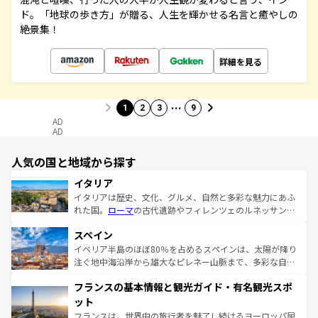
ド。「地球の歩き方」が贈る、人生を輝かせる名言と癒やしの
絶景集！
詳細を見る
…
1
2
3
9
AD
AD
人気の国と地域から探す
イタリア
イタリアは歴史、文化、グルメ、自然と多彩な魅力にあふ
れた国。
ローマ
の古代遺跡やフィレンツェのルネッサンス
美術、ヴェネツィアの運河など、歴史あるスポットはもち
スペイン
ろん、トスカーナの美しい田園風景やアマルフィ海岸の絶
景など、自然景観も見逃せない。観光の合間には、本場の
イベリア半島のほぼ80％を占めるスペインは、太陽が降り
ピザやパスタなど、絶品のイタリア料理を堪能することも
注ぐ地中海沿岸から雄大なピレネー山脈まで、多彩な自然
できる。朝目覚めてから夜眠るまで、すべての瞬間を楽し
と文化が詰まったヨーロッパ屈指の旅行先だ。多様な地域
フランスの基本情報と観光ガイド・有名観光スポ
ませてくれるイタリアで、忘れられない旅をしてみよう！
文化が根付くこの国では、情熱的なフラメンコ、熱気あふ
なお、新着のイタリア情報は
コンテンツ一覧
を参照してほ
れる闘牛、そして美味しいタパスが生活の一部となってい
ット
しい。
る。首都マドリードの洗練された雰囲気や、バルセロナの
フランスは、世界中の旅行者を魅了し続けるヨーロッパ屈