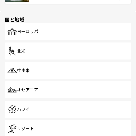
ける。 なお、新着のタイ情報は
コンテンツ一覧
を参照して
そう。 なお、新着の香港情報は
コンテンツ一覧
を参照して
と伝統を感じられるエスニックタウン、多数の緑豊かな公
ほしい。
ほしい。
園や自然保護区など、自然が調和した近代的な景観と文化
の多様性あふれるカラフルな町は、どこを歩いても新しい
国と地域
発見がある。さらに、治安のよさや充実した公共交通機関
も、旅行者にとっては魅力的なポイント。グルメも豊富
で、ホーカーズは地元の風情を楽しめる外せないスポット
ヨーロッパ
だ。訪れる人を飽きさせないシンガポールで、多様な魅力
を体感しよう。 なお、新着のシンガポール情報は
コンテン
ツ一覧
を参照してほしい。
北米
中南米
オセアニア
ハワイ
リゾート