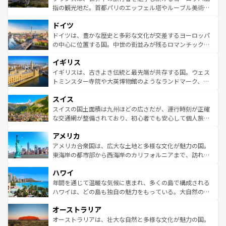
アートに溢れた街角から、地方では古代ローマ遺跡や中世
指の観光地だ。首都パリのエッフェル塔やルーブル美術館
の城塞都市、穏やかなビーチリゾートまで多彩な表情を見
といった象徴的なスポットから、田舎町の古風な美しさま
せる。地方によって風土や気候が異なるスペインはその個
ドイツ
で、幅広い魅力が詰まっている。華麗な宮殿、歴史的な大
性で訪れる人を魅了する。 なお、新着のスペイン情報は
コ
聖堂、美しいビーチ、そして豊かな自然が、訪れる者を心
ドイツは、豊かな歴史と多彩な文化が交差するヨーロッパ
ンテンツ一覧
を参照してほしい。
から魅了する。また、フランスは美食の国としても知ら
の中心に位置する国。中世の街並みが残るロマンチック街
れ、フランス料理はユネスコ無形文化遺産にも登録されて
道から、未来を先取りするようなモダンな都市まで多様な
イギリス
いる。シャンパンの発祥地であるランス、プロヴァンスの
顔を持つこの国は、どこを歩いても飽きることがない。ベ
香り高いラベンダー畑など、多彩な楽しみ方が可能だ。さ
ルリンの文化的活気、バイエルン州のアルプスの絶景、そ
イギリスは、古きよき伝統と最先端が共存する国。ウェス
らに、パリ以外の地域にも魅力が溢れており、どの街角に
してライン川沿いのワイン畑といった風景は必見。ビール
トミンスター寺院や大英博物館のようなランドマーク、歴
も豊かな歴史と文化が息づいている。パリ以外の個性あふ
とソーセージを味わいながら地元の人と過ごす楽しい時間
史ある大学都市、美しい丘陵地帯や牧歌的な風景など、エ
れる地方に足を運ぶとそれぞれで全く異なる文化を体験で
スイス
は、お酒好きな人にはぜひ体験してほしい。 なお、新着の
リアごとに異なる魅力がある。また、優雅なアフタヌーン
きるだろう。 なお、新着のフランス情報は
コンテンツ一覧
ドイツ情報は
コンテンツ一覧
を参照してほしい。
ティー、ビール好きにはたまらない英国パブ、サッカー観
スイスの国土面積は九州ほどの広さだが、運行時刻が正確
を参照してほしい。
戦など、本場だからこそできる体験も豊富。イギリスを旅
な交通網が整備されており、初心者でも安心して個人旅行
して楽しみつくそう。 なお、新着のイギリス情報は
コンテ
を楽しめる。日本同様に時刻表どおりの旅が可能だ。中世
アメリカ
ンツ一覧
を参照してほしい。
の建物がそのまま残る町や、スイスならではのユニークな
博物館もあり、アルプス観光だけでなく町歩きも満喫する
アメリカ合衆国は、広大な土地と多様な文化が魅力の国。
ことができる。国民の所得が高いため物価も高いが、旅行
東海岸の都市部から西海岸のカリフォルニアまで、訪れる
者向けの交通パス提供のサービスもあり、うまく活用すれ
場所ごとに異なる風景と体験が待っている。ニューヨーク
ハワイ
ば市内交通費無料で観光を楽しむこともできる。 なお、新
のような巨大都市は、観光、ショッピング、エンターテイ
着のスイス情報は
コンテンツ一覧
を参照してほしい。
ンメントが詰まった刺激的なスポットだ。一方、アメリカ
年間を通じて温暖な気候に恵まれ、多くの島で構成される
西部には大自然が広がり、グランドキャニオンやイエロー
ハワイは、どの島も独自の魅力をもっている。大自然の神
ストーン国立公園といった絶景が堪能できる。さらに、南
秘を感じたいなら、火山が生み出した壮大な景観を誇るハ
オーストラリア
部のニューオーリンズでは、音楽と美食が融合した独特の
ワイ島は見逃せない。また、定番の観光地といえばオアフ
文化が魅力。旅行者はアメリカの各地域で異なる魅力を楽
島だが、静かな自然を求めるならマウイ島やカウアイ島が
オーストラリアは、壮大な自然と多様な文化が魅力の国。