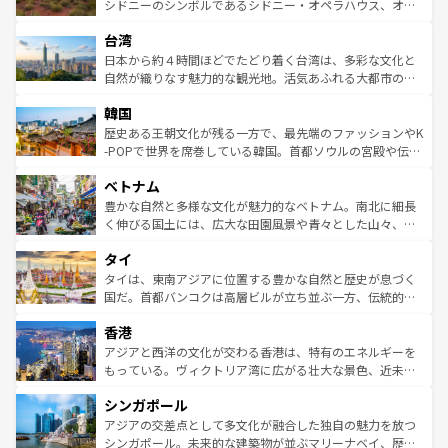
しみながら、その多様性と豊かな歴史を感じることができ
おすすめ。エメラルドグリーンに輝く海をはじめ、豊かな
シドニーのシンボルであるシドニー・オペラハウス、オー
るだろう。車でのロードトリップや列車の旅も、アメリカ
文化や歴史が息づいている。「アロハスピリット」と呼ば
ストラリア東海岸北部に広がる大サンゴ礁地帯グレートバ
ならではの贅沢な旅のスタイルだ。 なお、新着のアメリカ
台湾
れるおもてなしの心で訪れる人々を迎えてくれるハワイの
リアリーフや大陸中央部にそびえるウルル（エアーズロッ
情報は
コンテンツ一覧
を参照してほしい。
人々、おいしいローカルフードやハワイアンミュージッ
ク）、タスマニアの美しい原生林やケアンズの熱帯雨林な
日本から約４時間ほどでたどり着く台湾は、多彩な文化と
ク、伝統的なフラダンスなど、すべてがハワイの魅力を彩
ど、見どころがたくさん。また、カフェやワイン、オージ
自然が織りなす魅力的な観光地。活気あふれる大都市の台
っている。訪れるたびに新しい発見と感動が待っているハ
ービーフなどの食文化も豊かで、美味しいものであふれて
北やノスタルジックな町並みが人気な九份（ジォウフェ
ワイを、存分に味わってほしい。 なお、新着のハワイ情報
韓国
いる。アクティビティも充実しており、サーフィンやダイ
ン）、静ひつな山岳地帯である台湾東部など、都市の喧騒
は
コンテンツ一覧
を参照してほしい。
ビング、ハイキングなど、アウトドア好きにはたまらな
と山間の静けさが共存しており、訪れる人に新しい発見と
歴史ある王朝文化が残る一方で、最先端のファッションやK
い。オーストラリアの多彩な魅力を存分に味わいつくそ
驚きをもたらしてくれる。また、奥深い台湾の食文化も魅
-POPで世界を席巻している韓国。首都ソウルの宮殿や伝統
う。 なお、新着のオーストラリア情報は
コンテンツ一覧
を
力で、夜市などの屋台グルメから高級料理、ヘルシーで美
家屋が並ぶエリアでは韓国の歴史と文化に浸ることがで
参照してほしい。
ベトナム
容にもいいと評判のスイーツなど、バラエティ豊かな料理
き、地方に足を延ばせば四季折々の自然美を楽しむことが
が味わえる。 なお、新着の台湾情報は
コンテンツ一覧
を参
できる。そして、キムチや焼肉、絶品のストリートフード
豊かな自然と多様な文化が魅力的なベトナム。南北に細長
照してほしい。
まで、さまざまな韓国料理が待っている。夜には、韓国な
く伸びる国土には、広大な田園風景や青々とした山々、世
らではのナイトライフも堪能できる。あたたかいホスピタ
界遺産に登録された壮大な自然景観が点在し、都市部では
タイ
リティに包まれながら、韓国の多彩な魅力を心ゆくまで味
急速な発展と共に伝統が息づく。ハノイの古い町並みやホ
わってみてほしい。 なお、新着の韓国情報は
コンテンツ一
ーチミン市のフランス統治時代の建物も、独特の雰囲気を
タイは、東南アジアに位置する豊かな自然と歴史が息づく
覧
を参照してほしい。
醸し出している。また、バラエティの豊かさとおいしさで
国だ。首都バンコクは高層ビルが立ち並ぶ一方、伝統的な
世界中の食通を魅了してやまないベトナム料理も魅力のひ
寺院や市場がいたるところに点在し、古きよき文化と現代
香港
とつ。フォーやバインミー、ベトナムコーヒーなどは、ぜ
の活気が交差している。北部ではチェンマイなどの山岳地
ひ現地で味わいたい。どの地域を訪れてもあたたかい人々
帯で自然と触れ合い、南部ではプーケットやクラビの美し
アジアと西洋の文化が交わる香港は、特有のエネルギーを
が旅行者を迎えてくれるので、きっと忘れられない旅にな
いビーチでリゾート気分を楽しむことができる。タイ料理
もっている。ヴィクトリア湾に広がる壮大な景色、近未来
るはずだ。 なお、新着のベトナム情報は
コンテンツ一覧
を
は世界的に有名で、屋台から高級レストランまで味覚を刺
的なアートスポット、そして歴史と現代が融合した町並
参照してほしい。
シンガポール
激する。気候は一年中温暖で、どの季節にも異なる楽しみ
み、どこを訪れても感動するはず。観光スポットが密集し
が待っている。親しみやすいタイの人々、仏教を中心とし
ており、効率よく見どころを回れるのも魅力。息をのむよ
アジアの交差点として多文化が融合した独自の魅力を放つ
た文化、そして多様な観光資源が、訪れる旅人を魅了し続
うな絶景から文化的な体験まで、香港を存分に楽しみ尽く
シンガポール。未来的な建築物が並ぶマリーナベイ、歴史