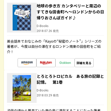
地球の歩き方 カンタベリーと周辺の
すてきな田舎町へ～ロンドンからの日
帰りおさんぽガイド♪
D-Books
2018.07.26 発売
英会話本でおなじみの「Kayoの“秘密のノート”」シリーズの
著者が、今度は自分の滞在するロンドン南東の田舎町をご紹
介！
詳細を見る
とろとろトロピカル ある旅の記録と
記憶。 第1巻
D-Books
2018.03.29 発売
子供の頃から夢見ていた南の島に滞在することになった筆者