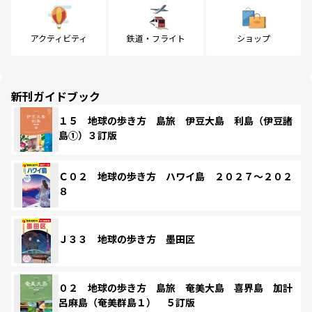
アクティビティ
鉄道・フライト
ショップ
新刊ガイドブック
１５ 地球の歩き方 島旅 伊豆大島 利島（伊豆諸
島①）３訂版
Ｃ０２ 地球の歩き方 ハワイ島 ２０２７～２０２
８
Ｊ３３ 地球の歩き方 墨田区
０２ 地球の歩き方 島旅 奄美大島 喜界島 加計
呂麻島（奄美群島１） ５訂版