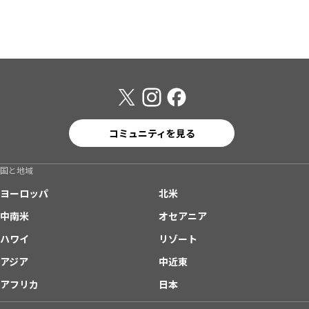
コミュニティを見る
国と地域
ヨーロッパ
北米
中南米
オセアニア
ハワイ
リゾート
アジア
中近東
アフリカ
日本